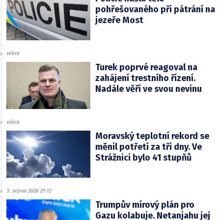
pohřešovaného při pátrání na
jezeře Most
včera
Turek poprvé reagoval na
zahájení trestního řízení.
Nadále věří ve svou nevinu
včera
Moravský teplotní rekord se
měnil potřetí za tři dny. Ve
Strážnici bylo 41 stupňů
5. srpna 2026 21:12
Trumpův mírový plán pro
Gazu kolabuje. Netanjahu jej