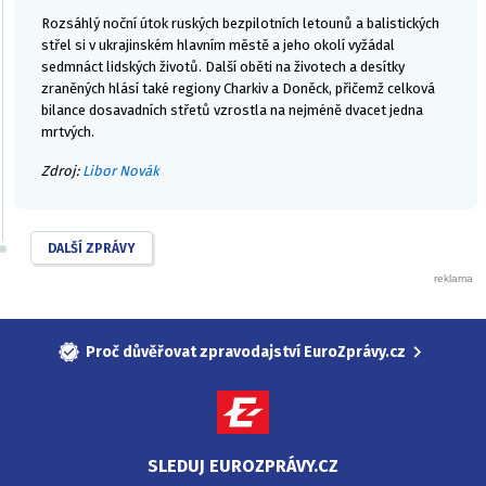
Rozsáhlý noční útok ruských bezpilotních letounů a balistických
střel si v ukrajinském hlavním městě a jeho okolí vyžádal
sedmnáct lidských životů. Další oběti na životech a desítky
zraněných hlásí také regiony Charkiv a Doněck, přičemž celková
bilance dosavadních střetů vzrostla na nejméně dvacet jedna
mrtvých.
Zdroj:
Libor Novák
DALŠÍ ZPRÁVY
Proč důvěřovat zpravodajství EuroZprávy.cz
SLEDUJ EUROZPRÁVY.CZ