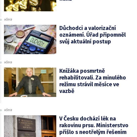
včera
Důchodci a valorizační
oznámení. Úřad připomněl
svůj aktuální postup
včera
Knížáka posmrtně
rehabilitovali. Za minulého
režimu strávil měsíce ve
vazbě
včera
V Česku dochází lék na
rakovinu prsu. Ministerstvo
přišlo s neotřelým řešením