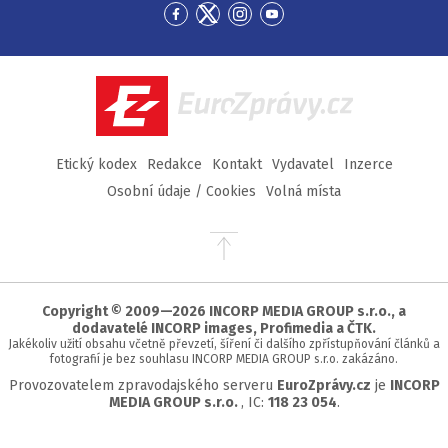
Přejít
Přejít
Přejít
Přejít
na
na
na
na
Facebook
Twitter
Instagram
YouTube
EuroZprávy.cz
Etický kodex
Redakce
Kontakt
Vydavatel
Inzerce
Osobní údaje / Cookies
Volná místa
Přejít
na
začátek
stránky
Copyright © 2009—2026 INCORP MEDIA GROUP s.r.o., a
dodavatelé INCORP images, Profimedia a ČTK.
Jakékoliv užití obsahu včetně převzetí, šíření či dalšího zpřístupňování článků a
fotografií je bez souhlasu INCORP MEDIA GROUP s.r.o. zakázáno.
Provozovatelem zpravodajského serveru
EuroZprávy.cz
je
INCORP
MEDIA GROUP s.r.o.
, IC:
118 23 054
.