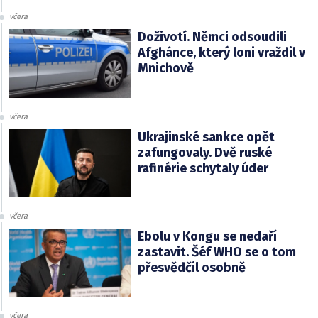
včera
Doživotí. Němci odsoudili
Afghánce, který loni vraždil v
Mnichově
včera
Ukrajinské sankce opět
zafungovaly. Dvě ruské
rafinérie schytaly úder
včera
Ebolu v Kongu se nedaří
zastavit. Šéf WHO se o tom
přesvědčil osobně
včera