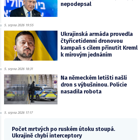
nepodepsal
5. srpna 2026 19:55
Ukrajinská armáda provedla
čtyřicetidenní dronovou
kampaň s cílem přinutit Kreml
k mírovým jednáním
5. srpna 2026 18:31
Na německém letišti našli
dron s výbušninou. Policie
nasadila robota
5. srpna 2026 17:17
Počet mrtvých po ruském útoku stoupá.
Ukrajině chybí interceptory