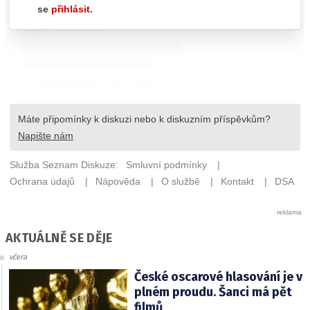
AKTUÁLNĚ SE DĚJE
včera
České oscarové hlasování je v
plném proudu. Šanci má pět
filmů