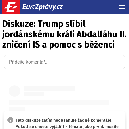
MEN
Diskuze: Trump slíbil
jordánskému králi Abdalláhu II.
zničení IS a pomoc s běženci