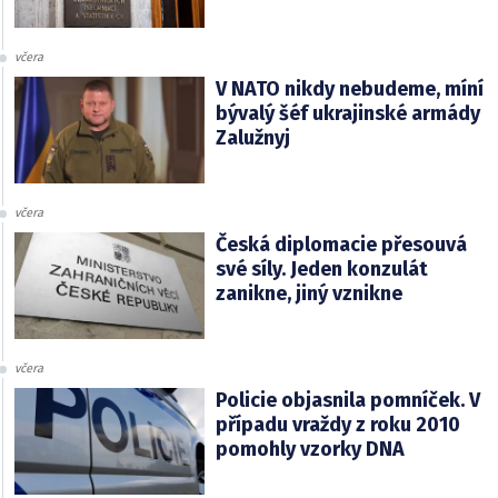
včera
V NATO nikdy nebudeme, míní
bývalý šéf ukrajinské armády
Zalužnyj
včera
Česká diplomacie přesouvá
své síly. Jeden konzulát
zanikne, jiný vznikne
včera
Policie objasnila pomníček. V
případu vraždy z roku 2010
pomohly vzorky DNA