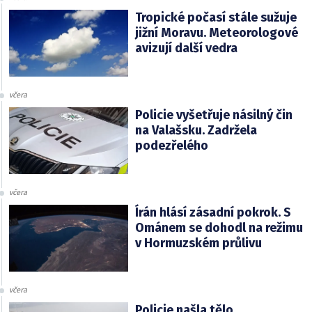
Tropické počasí stále sužuje
jižní Moravu. Meteorologové
avizují další vedra
včera
Policie vyšetřuje násilný čin
na Valašsku. Zadržela
podezřelého
včera
Írán hlásí zásadní pokrok. S
Ománem se dohodl na režimu
v Hormuzském průlivu
včera
Policie našla tělo