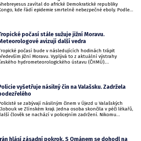
Ghebreyesus zavítal do africké Demokratické republiky
Kongo, kde řádí epidemie smrtelně nebezpečné eboly. Podle
Ghebreyesuse se nemoc šíří rychleji, než se zdravotníkům
daří zintenzivňovat boj s chorobou.
Tropické počasí stále sužuje jižní Moravu.
Meteorologové avizují další vedra
Tropické počasí bude v následujících hodinách trápit
především jižní Moravu. Vyplývá to z aktuální výstrahy
Českého hydrometeorologického ústavu (ČHMÚ).
Meteorologové zároveň avizují, že již o víkendu by se horké
počasí mělo vrátit i na další místa v republice.
Policie vyšetřuje násilný čin na Valašsku. Zadržela
podezřelého
Policisté se zabývají násilným činem v Újezd u Valašských
Klobouk ve Zlínském kraji. Jedna osoba skončila v péči lékařů,
další člověk se nachází v policejním zadržení. Nikomu
nehrozí žádné nebezpečí.
Írán hlásí zásadní pokrok. S Ománem se dohodl na