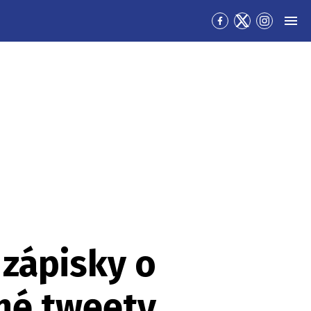
Přejít
Přejít
Přejít
MEN
na
na
na
Facebook
Twitter
Instagra
 zápisky o
ené tweety