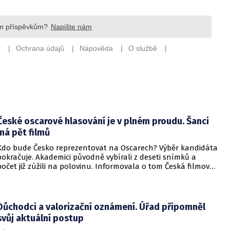
České oscarové hlasování je v plném proudu. Šanci
má pět filmů
Kdo bude Česko reprezentovat na Oscarech? Výběr kandidáta
pokračuje. Akademici původně vybírali z deseti snímků a
počet již zúžili na polovinu. Informovala o tom Česká filmová
a televizní akademie.
Důchodci a valorizační oznámení. Úřad připomněl
svůj aktuální postup