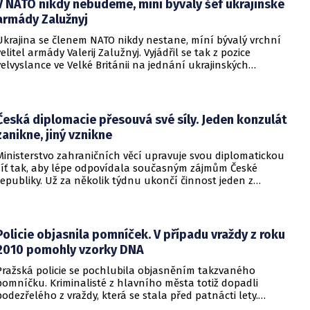
V NATO nikdy nebudeme, míní bývalý šéf ukrajinské
armády Zalužnyj
Ukrajina se členem NATO nikdy nestane, míní bývalý vrchní
velitel armády Valerij Zalužnyj. Vyjádřil se tak z pozice
velvyslance ve Velké Británii na jednání ukrajinských
diplomatů v Kyjevě. Představitele své země nabádal k tomu,
aby se snažila uzavřít jiné aliance.
Česká diplomacie přesouvá své síly. Jeden konzulát
zanikne, jiný vznikne
Ministerstvo zahraničních věcí upravuje svou diplomatickou
síť tak, aby lépe odpovídala současným zájmům České
republiky. Už za několik týdnu ukončí činnost jeden z
konzulátů, jiný ji naopak zahájí. Ministerstvo o tom
informovalo na webu.
Policie objasnila pomníček. V případu vraždy z roku
2010 pomohly vzorky DNA
Pražská policie se pochlubila objasněním takzvaného
pomníčku. Kriminalisté z hlavního města totiž dopadli
podezřelého z vraždy, která se stala před patnácti lety.
Zásadní roli sehrály stopy DNA. Pro muže si došla zásahová