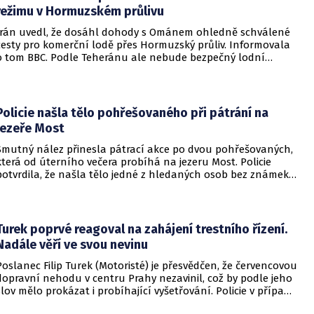
režimu v Hormuzském průlivu
Írán uvedl, že dosáhl dohody s Ománem ohledně schválené
cesty pro komerční lodě přes Hormuzský průliv. Informovala
o tom BBC. Podle Teheránu ale nebude bezpečný lodní
provoz zcela zaručen kvůli aktivitám Američanů.
Policie našla tělo pohřešovaného při pátrání na
jezeře Most
Smutný nález přinesla pátrací akce po dvou pohřešovaných,
která od úterního večera probíhá na jezeru Most. Policie
potvrdila, že našla tělo jedné z hledaných osob bez známek
života. Pátrání po druhém člověku pokračuje.
Turek poprvé reagoval na zahájení trestního řízení.
Nadále věří ve svou nevinu
Poslanec Filip Turek (Motoristé) je přesvědčen, že červencovou
dopravní nehodu v centru Prahy nezavinil, což by podle jeho
slov mělo prokázat i probíhající vyšetřování. Policie v případu
zahájila trestní řízení a zároveň nařídila znalecké zkoumání.