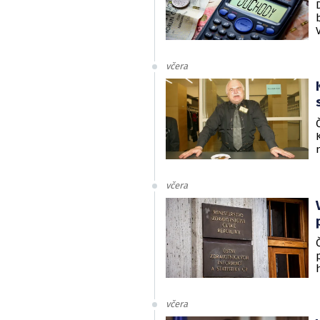
včera
včera
včera