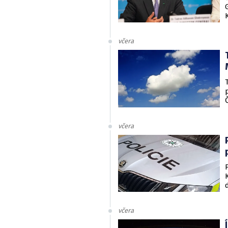
včera
včera
včera