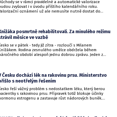
Důchody se v rámci pravidelné a automatické valorizace
budou zvyšovat i v úvodu příštího kalendářního roku.
Valorizační oznámení už ale nemusíte nutně dostat do
schránky. Pokud ho člověk chce mít na papíře, může si o něj
požádat.
Knížáka posmrtně rehabilitovali. Za minulého režimu
strávil měsíce ve vazbě
Česko se v pátek - tedy již zítra - rozloučí s Milanem
Knížákem. Rodina zesnulého umělce obdržela během
náročného období alespoň jednu dobrou zprávu. Jeden z
pražských obvodních soudů Knížáka definitivně rehabilitoval
za vazební stíhání v dobách komunistického režimu.
V Česku dochází lék na rakovinu prsu. Ministerstvo
přišlo s neotřelým řešením
Česko řeší vážný problém s nedostatkem léku, který berou
pacientky s rakovinou prsu. Přípravek totiž blokuje účinky
hormonu estrogenu a zastavuje růst nádorových buněk.
Pomoci má zvláštní léčebný program, který připravilo
ministerstvo zdravotnictví.