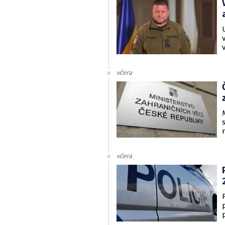
včera
včera