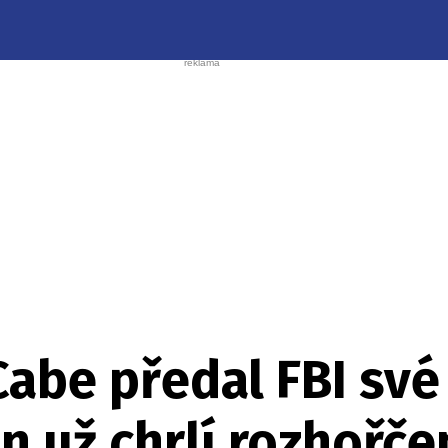
abe předal FBI své
n už chrlí rozhořč