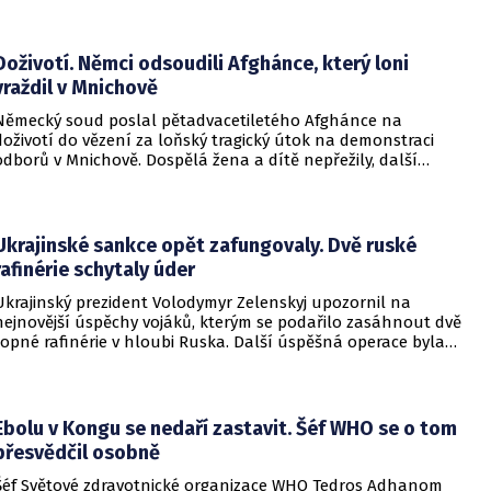
jednotka.
Doživotí. Němci odsoudili Afghánce, který loni
vraždil v Mnichově
Německý soud poslal pětadvacetiletého Afghánce na
doživotí do vězení za loňský tragický útok na demonstraci
odborů v Mnichově. Dospělá žena a dítě nepřežily, další
desítky lidí utrpěli zranění. O soudním rozhodnutí
informovala DW.
Ukrajinské sankce opět zafungovaly. Dvě ruské
rafinérie schytaly úder
Ukrajinský prezident Volodymyr Zelenskyj upozornil na
nejnovější úspěchy vojáků, kterým se podařilo zasáhnout dvě
ropné rafinérie v hloubi Ruska. Další úspěšná operace byla
provedena v Černém moři.
Ebolu v Kongu se nedaří zastavit. Šéf WHO se o tom
přesvědčil osobně
Šéf Světové zdravotnické organizace WHO Tedros Adhanom