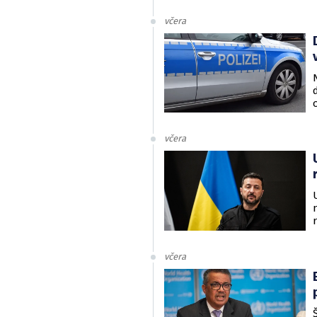
včera
včera
včera