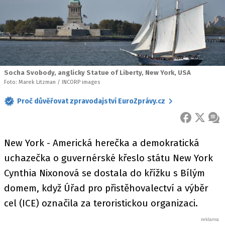
Socha Svobody, anglicky Statue of Liberty, New York, USA
Foto: Marek Litzman / INCORP images
Proč důvěřovat zpravodajství EuroZprávy.cz
FACEBOOK
X
ZPR
New York - Americká herečka a demokratická
uchazečka o guvernérské křeslo státu New York
Cynthia Nixonová se dostala do křížku s Bílým
domem, když Úřad pro přistěhovalectví a výběr
cel (ICE) označila za teroristickou organizaci.