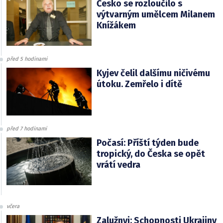
Česko se rozloučilo s
výtvarným umělcem Milanem
Knížákem
před 5 hodinami
Kyjev čelil dalšímu ničivému
útoku. Zemřelo i dítě
před 7 hodinami
Počasí: Příští týden bude
tropický, do Česka se opět
vrátí vedra
včera
Zalužnyj: Schopnosti Ukrajiny