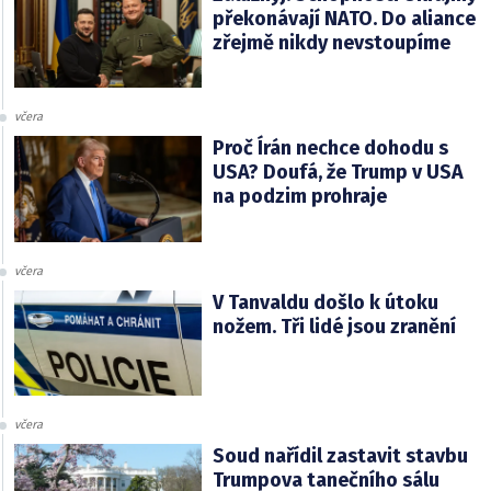
překonávají NATO. Do aliance
zřejmě nikdy nevstoupíme
včera
Proč Írán nechce dohodu s
USA? Doufá, že Trump v USA
na podzim prohraje
včera
V Tanvaldu došlo k útoku
nožem. Tři lidé jsou zranění
včera
Soud nařídil zastavit stavbu
Trumpova tanečního sálu