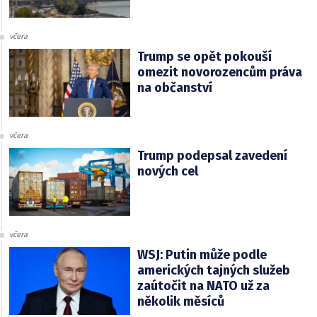
včera
Trump se opět pokouší
omezit novorozencům práva
na občanství
včera
Trump podepsal zavedení
nových cel
včera
WSJ: Putin může podle
amerických tajných služeb
zaútočit na NATO už za
několik měsíců