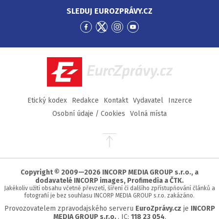
SLEDUJ EUROZPRÁVY.CZ
Přejít
Přejít
Přejít
Přejít
na
na
na
na
Facebook
Twitter
Instagram
YouTube
EuroZprávy.cz
Etický kodex
Redakce
Kontakt
Vydavatel
Inzerce
Osobní údaje / Cookies
Volná místa
Přejít
na
začátek
stránky
Copyright © 2009—2026 INCORP MEDIA GROUP s.r.o., a
dodavatelé INCORP images, Profimedia a ČTK.
Jakékoliv užití obsahu včetně převzetí, šíření či dalšího zpřístupňování článků a
fotografií je bez souhlasu INCORP MEDIA GROUP s.r.o. zakázáno.
Provozovatelem zpravodajského serveru
EuroZprávy.cz
je
INCORP
MEDIA GROUP s.r.o.
, IC:
118 23 054
.