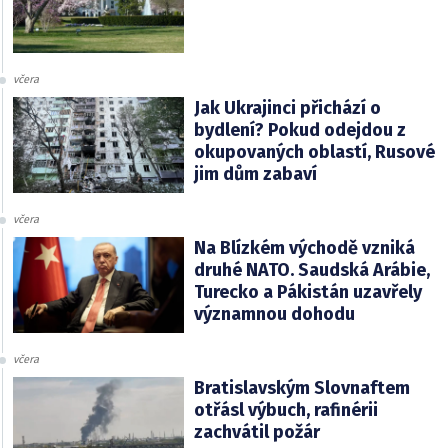
včera
Jak Ukrajinci přichází o
bydlení? Pokud odejdou z
okupovaných oblastí, Rusové
jim dům zabaví
včera
Na Blízkém východě vzniká
druhé NATO. Saudská Arábie,
Turecko a Pákistán uzavřely
významnou dohodu
včera
Bratislavským Slovnaftem
otřásl výbuch, rafinérii
zachvátil požár