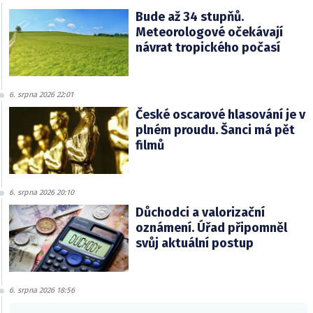
Bude až 34 stupňů.
Meteorologové očekávají
návrat tropického počasí
6. srpna 2026 22:01
České oscarové hlasování je v
plném proudu. Šanci má pět
filmů
6. srpna 2026 20:10
Důchodci a valorizační
oznámení. Úřad připomněl
svůj aktuální postup
6. srpna 2026 18:56