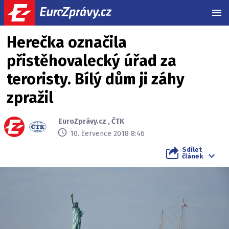
MEN
Herečka označila
přistěhovalecký úřad za
teroristy. Bílý dům ji záhy
zpražil
EuroZprávy.cz
,
ČTK
10. července 2018 8:46
Sdílet
článek