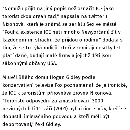
"Nemůžu přijít na jiný popis než označit ICE jako
teroristickou organizaci," napsala na twitteru
Nixonová, která je známá ze seriálu Sex ve městě.
"Pouhá existence ICE nutí mnoho Newyorčanů žít v
každodenním strachu, že přijdou o rodinu," dodala s
tím, že se to týká rodičů, kteří v zemi žijí desítky let,
platí daně, budují malé firmy a jejichž děti jsou
zákonnými občany USA.
Mluvčí Bílého domu Hogan Gidley podle
konzervativní televize Fox poznamenal, že je ironické,
že ICE k teroristům přirovnává zrovna Nixonová.
"Teroristé odpovědní za zmasakrování 3000
nevinných lidí 11. září (2001) byli cizinci s vízy, kteří se
dopustili imigračního podvodu a kteří měli být
deportovaní," řekl Gidley.