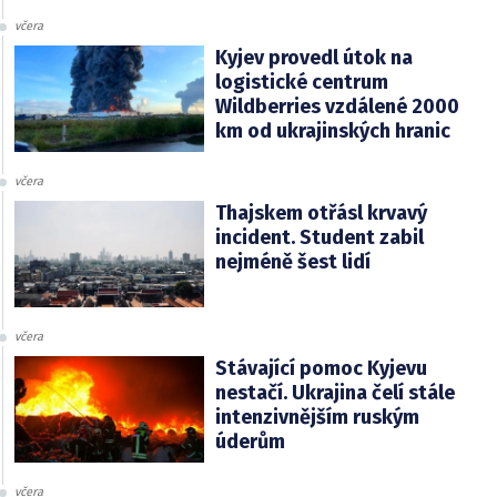
včera
Kyjev provedl útok na
logistické centrum
Wildberries vzdálené 2000
km od ukrajinských hranic
včera
Thajskem otřásl krvavý
incident. Student zabil
nejméně šest lidí
včera
Stávající pomoc Kyjevu
nestačí. Ukrajina čelí stále
intenzivnějším ruským
úderům
včera