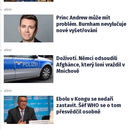
včera
Princ Andrew může mít
problém. Burnham nevylučuje
nové vyšetřování
včera
Doživotí. Němci odsoudili
Afghánce, který loni vraždil v
Mnichově
včera
Ebolu v Kongu se nedaří
zastavit. Šéf WHO se o tom
přesvědčil osobně