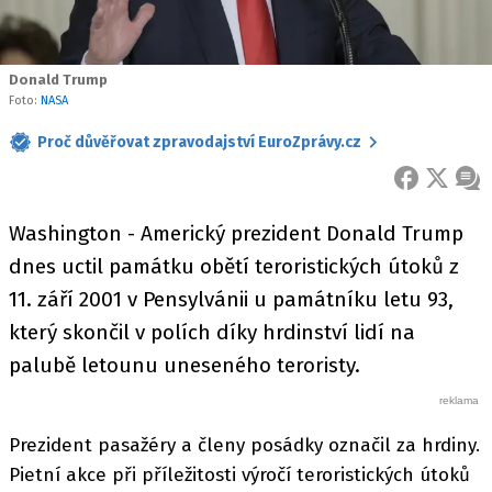
Donald Trump
Foto:
NASA
Proč důvěřovat zpravodajství EuroZprávy.cz
FACEBOOK
X
ZPR
Washington - Americký prezident Donald Trump
dnes uctil památku obětí teroristických útoků z
11. září 2001 v Pensylvánii u památníku letu 93,
který skončil v polích díky hrdinství lidí na
palubě letounu uneseného teroristy.
Prezident pasažéry a členy posádky označil za hrdiny.
Pietní akce při příležitosti výročí teroristických útoků