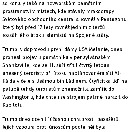
se konaly také na newyorském pamětním
prostranství v místech, kde stávaly mrakodrapy
Světového obchodního centra, a rovněž v Pentagonu,
který byl před 17 lety rovněž jedním z terčů
rozsáhlého útoku islamistů na Spojené státy.
Trump, v doprovodu první dámy USA Melanie, dnes
pronesl projev u památníku v pensylvánském
Shanksville, kde se 11. září zřítil čtvrtý letoun
unesený teroristy při útoku naplánovaném sítí Al-
Káida v čele s Usámou bin Ládinem. Čtyřicítka lidí na
palubě tehdy teroristům znemožnila zamířit do
Washingtonu, kde chtěli se strojem patrně narazit do
Kapitolu.
Trump dnes ocenil "úžasnou chrabrost" pasažérů.
Jejich vzpoura proti únoscům podle něj byla