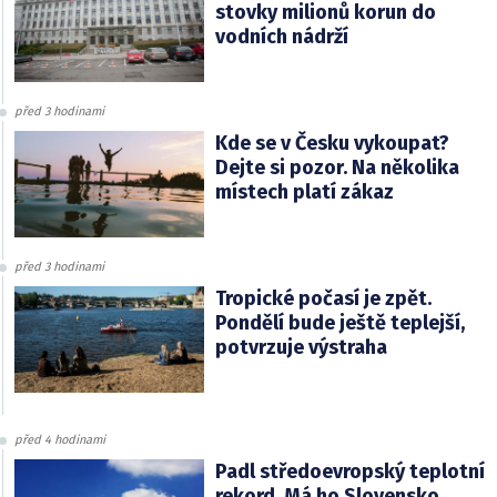
stovky milionů korun do
vodních nádrží
před 3 hodinami
Kde se v Česku vykoupat?
Dejte si pozor. Na několika
místech platí zákaz
před 3 hodinami
Tropické počasí je zpět.
Pondělí bude ještě teplejší,
potvrzuje výstraha
před 4 hodinami
Padl středoevropský teplotní
rekord. Má ho Slovensko