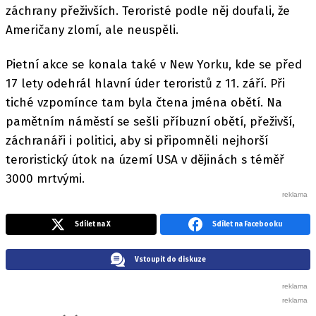
záchrany přeživších. Teroristé podle něj doufali, že
Američany zlomí, ale neuspěli.
Pietní akce se konala také v New Yorku, kde se před
17 lety odehrál hlavní úder teroristů z 11. září. Při
tiché vzpomínce tam byla čtena jména obětí. Na
pamětním náměstí se sešli příbuzní obětí, přeživší,
záchranáři i politici, aby si připomněli nejhorší
teroristický útok na území USA v dějinách s téměř
3000 mrtvými.
Sdílet na X
Sdílet na Facebooku
Vstoupit do diskuze