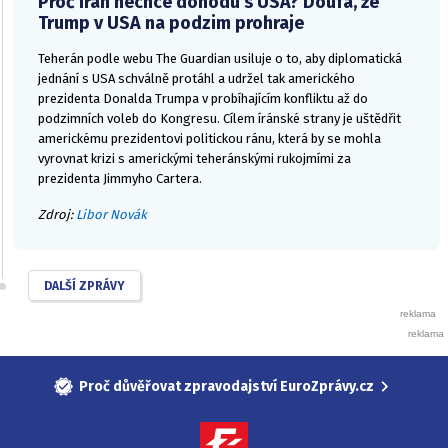
Proč Írán nechce dohodu s USA? Doufá, že
Trump v USA na podzim prohraje
Teherán podle webu The Guardian usiluje o to, aby diplomatická
jednání s USA schválně protáhl a udržel tak amerického
prezidenta Donalda Trumpa v probíhajícím konfliktu až do
podzimních voleb do Kongresu. Cílem íránské strany je uštědřit
americkému prezidentovi politickou ránu, která by se mohla
vyrovnat krizi s americkými teheránskými rukojmími za
prezidenta Jimmyho Cartera.
Zdroj:
Libor Novák
DALŠÍ ZPRÁVY
Proč důvěřovat zpravodajství EuroZprávy.cz