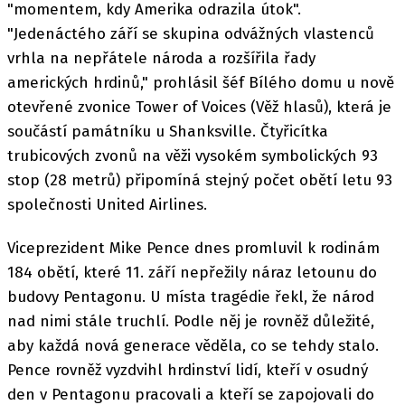
"momentem, kdy Amerika odrazila útok".
"Jedenáctého září se skupina odvážných vlastenců
vrhla na nepřátele národa a rozšířila řady
amerických hrdinů," prohlásil šéf Bílého domu u nově
otevřené zvonice Tower of Voices (Věž hlasů), která je
součástí památníku u Shanksville. Čtyřicítka
trubicových zvonů na věži vysokém symbolických 93
stop (28 metrů) připomíná stejný počet obětí letu 93
společnosti United Airlines.
Viceprezident Mike Pence dnes promluvil k rodinám
184 obětí, které 11. září nepřežily náraz letounu do
budovy Pentagonu. U místa tragédie řekl, že národ
nad nimi stále truchlí. Podle něj je rovněž důležité,
aby každá nová generace věděla, co se tehdy stalo.
Pence rovněž vyzdvihl hrdinství lidí, kteří v osudný
den v Pentagonu pracovali a kteří se zapojovali do