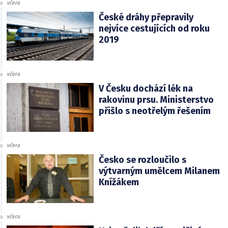
včera
České dráhy přepravily
nejvíce cestujících od roku
2019
včera
V Česku dochází lék na
rakovinu prsu. Ministerstvo
přišlo s neotřelým řešením
včera
Česko se rozloučilo s
výtvarným umělcem Milanem
Knížákem
včera