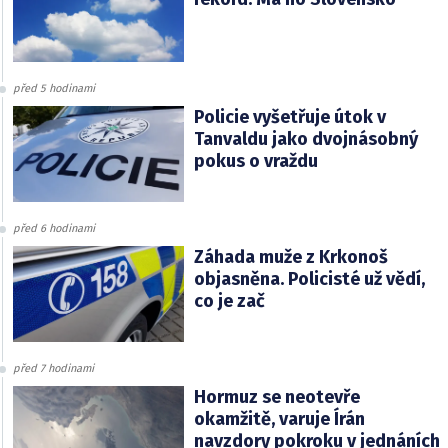
před 5 hodinami
Policie vyšetřuje útok v
Tanvaldu jako dvojnásobný
pokus o vraždu
před 6 hodinami
Záhada muže z Krkonoš
objasněna. Policisté už vědí,
co je zač
před 7 hodinami
Hormuz se neotevře
okamžitě, varuje Írán
navzdory pokroku v jednáních