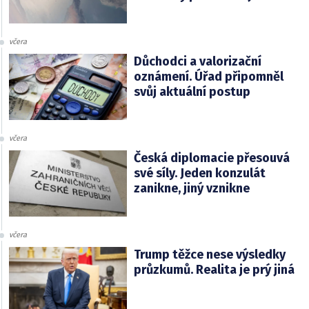
včera
Důchodci a valorizační
oznámení. Úřad připomněl
svůj aktuální postup
včera
Česká diplomacie přesouvá
své síly. Jeden konzulát
zanikne, jiný vznikne
včera
Trump těžce nese výsledky
průzkumů. Realita je prý jiná