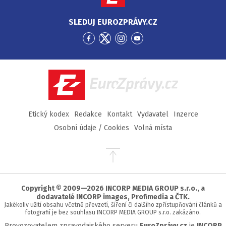
SLEDUJ EUROZPRÁVY.CZ
Přejít
Přejít
Přejít
Přejít
na
na
na
na
Facebook
Twitter
Instagram
YouTube
EuroZprávy.cz
Etický kodex
Redakce
Kontakt
Vydavatel
Inzerce
Osobní údaje / Cookies
Volná místa
Přejít
na
začátek
stránky
Copyright © 2009—2026 INCORP MEDIA GROUP s.r.o., a
dodavatelé INCORP images, Profimedia a ČTK.
Jakékoliv užití obsahu včetně převzetí, šíření či dalšího zpřístupňování článků a
fotografií je bez souhlasu INCORP MEDIA GROUP s.r.o. zakázáno.
Provozovatelem zpravodajského serveru
EuroZprávy.cz
je
INCORP