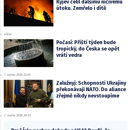
Kyjev čelil dalšímu ničivému
útoku. Zemřelo i dítě
včera
Počasí: Příští týden bude
tropický, do Česka se opět
vrátí vedra
7. srpna 2026 22:04
Zalužnyj: Schopnosti Ukrajiny
překonávají NATO. Do aliance
zřejmě nikdy nevstoupíme
7. srpna 2026 20:55