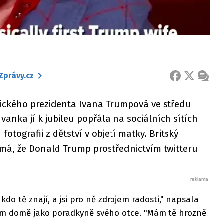
Zprávy.cz
FACEBOOK
X
ZPRÁ
ckého prezidenta Ivana Trumpová ve středu
 Ivanka jí k jubileu popřála na sociálních sítích
fotografii z dětství v objetí matky. Britský
šímá, že Donald Trump prostřednictvím twitteru
do tě znají, a jsi pro ně zdrojem radosti," napsala
lém domě jako poradkyně svého otce. "Mám tě hrozně