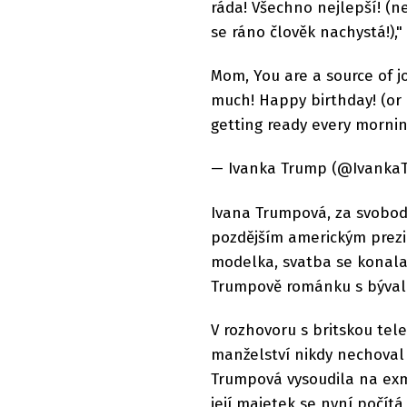
ráda! Všechno nejlepší! (ne
se ráno člověk nachystá!)," 
Mom, You are a source of j
much! Happy birthday! (or 
getting ready every morning
— Ivanka Trump (@IvankaT
Ivana Trumpová, za svobodn
pozdějším americkým prezid
modelka, svatba se konala 
Trumpově románku s bývalo
V rozhovoru s britskou tele
manželství nikdy nechoval 
Trumpová vysoudila na exma
její majetek se nyní počítá