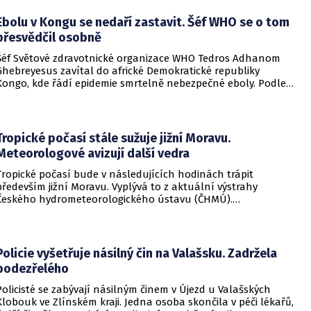
Ebolu v Kongu se nedaří zastavit. Šéf WHO se o tom
přesvědčil osobně
Šéf Světové zdravotnické organizace WHO Tedros Adhanom
Ghebreyesus zavítal do africké Demokratické republiky
Kongo, kde řádí epidemie smrtelně nebezpečné eboly. Podle
Ghebreyesuse se nemoc šíří rychleji, než se zdravotníkům
daří zintenzivňovat boj s chorobou.
Tropické počasí stále sužuje jižní Moravu.
Meteorologové avizují další vedra
Tropické počasí bude v následujících hodinách trápit
především jižní Moravu. Vyplývá to z aktuální výstrahy
Českého hydrometeorologického ústavu (ČHMÚ).
Meteorologové zároveň avizují, že již o víkendu by se horké
počasí mělo vrátit i na další místa v republice.
Policie vyšetřuje násilný čin na Valašsku. Zadržela
podezřelého
Policisté se zabývají násilným činem v Újezd u Valašských
Klobouk ve Zlínském kraji. Jedna osoba skončila v péči lékařů,