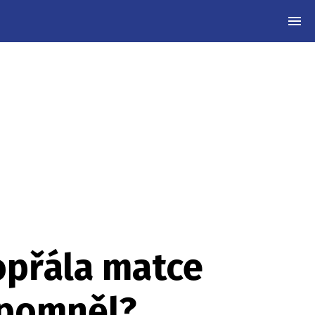
MEN
opřála matce
apomněl?