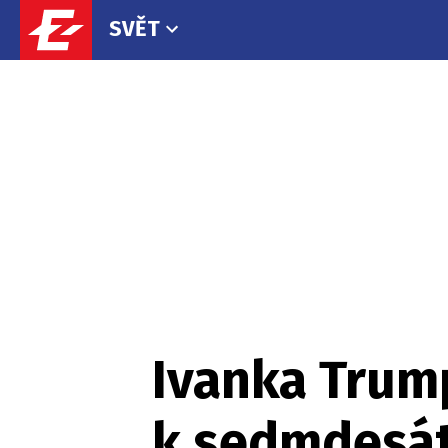
SVĚT
Ivanka Trum
k sedmdesát