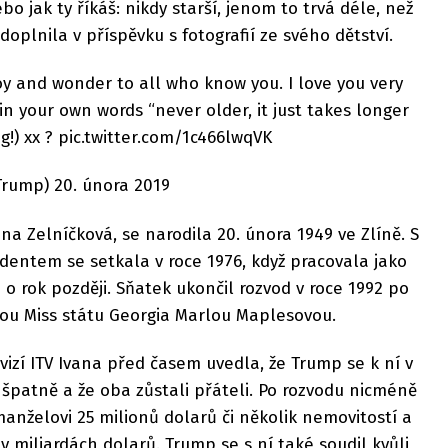
bo jak ty říkáš: nikdy starší, jenom to trvá déle, než
doplnila v příspěvku s fotografií ze svého dětství.
oy and wonder to all who know you. I love you very
in your own words “never older, it just takes longer
!) xx ? pic.twitter.com/1c466lwqVK
rump) 20. února 2019
a Zelníčková, se narodila 20. února 1949 ve Zlíně. S
entem se setkala v roce 1976, když pracovala jako
o rok později. Sňatek ukončil rozvod v roce 1992 po
u Miss státu Georgia Marlou Maplesovou.
vizí ITV Ivana před časem uvedla, že Trump se k ní v
špatně a že oba zůstali přáteli. Po rozvodu nicméně
nželovi 25 milionů dolarů či několik nemovitostí a
 v miliardách dolarů. Trump se s ní také soudil kvůli