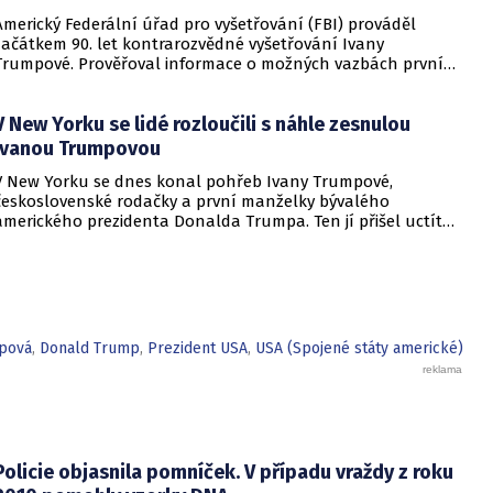
Americký Federální úřad pro vyšetřování (FBI) prováděl
začátkem 90. let kontrarozvědné vyšetřování Ivany
Trumpové. Prověřoval informace o možných vazbách první
manželky bývalého amerického prezidenta Donalda Trumpa
v jejím rodném Československu. Informovala o tom agentura
V New Yorku se lidé rozloučili s náhle zesnulou
Bloomberg, která získala výňatek vyšetřovacího spisu.
Ivanou Trumpovou
V New Yorku se dnes konal pohřeb Ivany Trumpové,
československé rodačky a první manželky bývalého
amerického prezidenta Donalda Trumpa. Ten jí přišel uctít
památku i se svou nynější chotí Melanií. Trump se připojil ke
třem dětem, které s Ivanou má - Donaldu juniorovi, Erikovi a
dceři Ivance s manželem.
pová
,
Donald Trump
,
Prezident USA
,
USA (Spojené státy americké)
Policie objasnila pomníček. V případu vraždy z roku