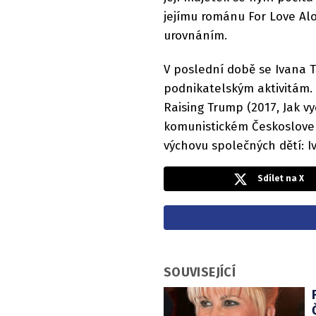
jejímu románu For Love Al
urovnáním.
V poslední době se Ivana 
podnikatelským aktivitám. 
Raising Trump (2017, Jak vy
komunistickém Českosloven
výchovu společných dětí: Iv
Sdílet na X
SOUVISEJÍCÍ