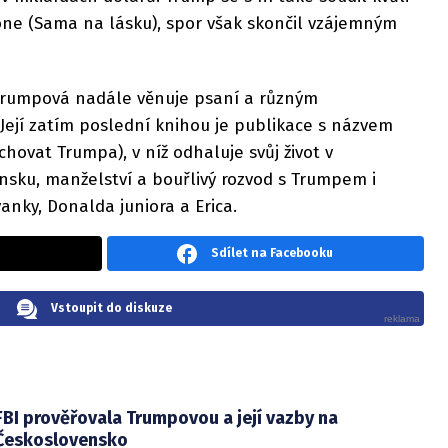
one (Sama na lásku), spor však skončil vzájemným
Trumpová nadále věnuje psaní a různým
Její zatím poslední knihou je publikace s názvem
chovat Trumpa), v níž odhaluje svůj život v
sku, manželství a bouřlivý rozvod s Trumpem i
anky, Donalda juniora a Erica.
Sdílet na Facebooku
Vstoupit do diskuze
FBI prověřovala Trumpovou a její vazby na
Československo