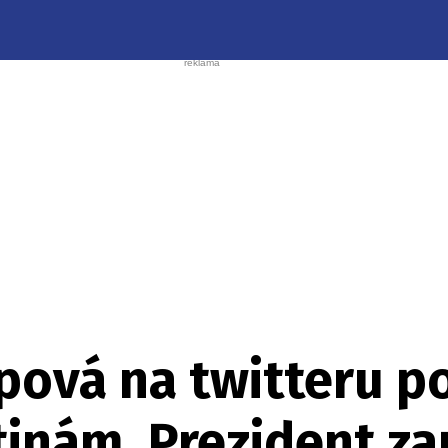
pová na twitteru p
inám. Prezident z