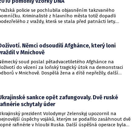
2010 pomohly vzorky DNA
Pražská policie se pochlubila objasněním takzvaného
pomníčku. Kriminalisté z hlavního města totiž dopadli
podezřelého z vraždy, která se stala před patnácti lety.
Zásadní roli sehrály stopy DNA. Pro muže si došla zásahová
jednotka.
Doživotí. Němci odsoudili Afghánce, který loni
vraždil v Mnichově
Německý soud poslal pětadvacetiletého Afghánce na
doživotí do vězení za loňský tragický útok na demonstraci
odborů v Mnichově. Dospělá žena a dítě nepřežily, další
desítky lidí utrpěli zranění. O soudním rozhodnutí
informovala DW.
Ukrajinské sankce opět zafungovaly. Dvě ruské
rafinérie schytaly úder
Ukrajinský prezident Volodymyr Zelenskyj upozornil na
nejnovější úspěchy vojáků, kterým se podařilo zasáhnout dvě
ropné rafinérie v hloubi Ruska. Další úspěšná operace byla
provedena v Černém moři.