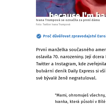
Ivana Trumpová se označila za první dámu
Foto: Twitter Ivana Trumpová
Proč důvěřovat zpravodajství Euro
První manželka současného ameri
oslavila 70. narozeniny. Její dcera
Twitter a Instagram, kde zveřejnila 
bulvární deník Daily Express si v
své bývalé ženě negratuloval.
"Mami, ohromuješ všechny, k
Ivanka, která působí v Bí