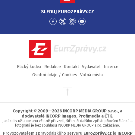
SLEDUJ EUROZPRÁVY.CZ
Přejít
Přejít
Přejít
Přejít
na
na
na
na
Facebook
Twitter
Instagram
YouTube
EuroZprávy.cz
Etický kodex
Redakce
Kontakt
Vydavatel
Inzerce
Osobní údaje / Cookies
Volná místa
Přejít
na
začátek
stránky
Copyright © 2009—2026 INCORP MEDIA GROUP s.r.o., a
dodavatelé INCORP images, Profimedia a ČTK.
Jakékoliv užití obsahu včetně převzetí, šíření či dalšího zpřístupňování článků a
fotografií je bez souhlasu INCORP MEDIA GROUP s.r.o. zakázáno.
Provozovatelem zpravodajského serveru
EuroZprávy.cz
je
INCORP