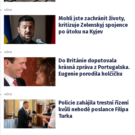
včera
Mohli jste zachránit životy,
kritizuje Zelenskyj spojence
po útoku na Kyjev
včera
Do Británie doputovala
krásná zpráva z Portugalska.
Eugenie porodila holčičku
včera
Policie zahájila trestní řízení
kvůli nehodě poslance Filipa
Turka