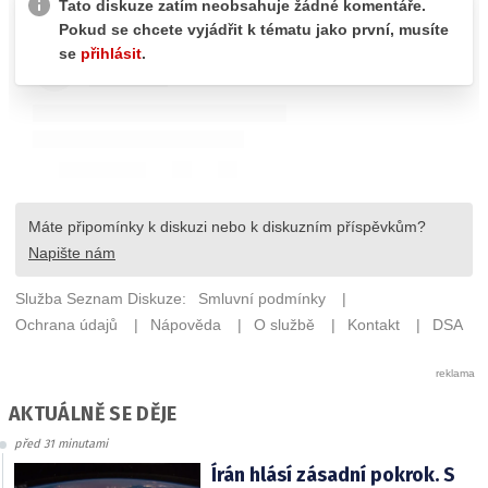
AKTUÁLNĚ SE DĚJE
před 31 minutami
Írán hlásí zásadní pokrok. S