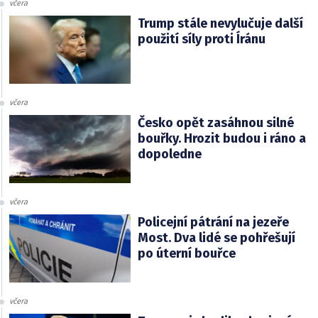
včera
Trump stále nevylučuje další
použití síly proti Íránu
včera
Česko opět zasáhnou silné
bouřky. Hrozit budou i ráno a
dopoledne
včera
Policejní pátrání na jezeře
Most. Dva lidé se pohřešují
po úterní bouřce
včera