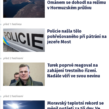
Ománem se dohodl na režimu
v Hormuzském průlivu
před 1 hodinou
Policie našla tělo
pohřešovaného při pátrání na
jezeře Most
před 2 hodinami
Turek poprvé reagoval na
zahájení trestního řízení.
Nadále věří ve svou nevinu
před 2 hodinami
Moravský teplotní rekord se
měnil potřetí za tři dny. Ve