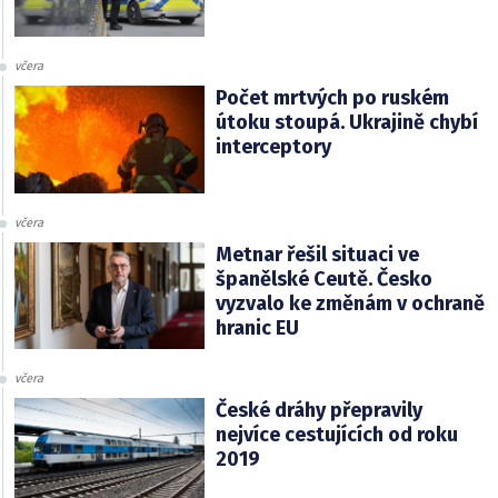
včera
Počet mrtvých po ruském
útoku stoupá. Ukrajině chybí
interceptory
včera
Metnar řešil situaci ve
španělské Ceutě. Česko
vyzvalo ke změnám v ochraně
hranic EU
včera
České dráhy přepravily
nejvíce cestujících od roku
2019