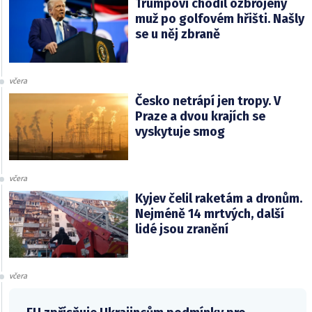
Trumpovi chodil ozbrojený
muž po golfovém hřišti. Našly
se u něj zbraně
včera
Česko netrápí jen tropy. V
Praze a dvou krajích se
vyskytuje smog
včera
Kyjev čelil raketám a dronům.
Nejméně 14 mrtvých, další
lidé jsou zranění
včera