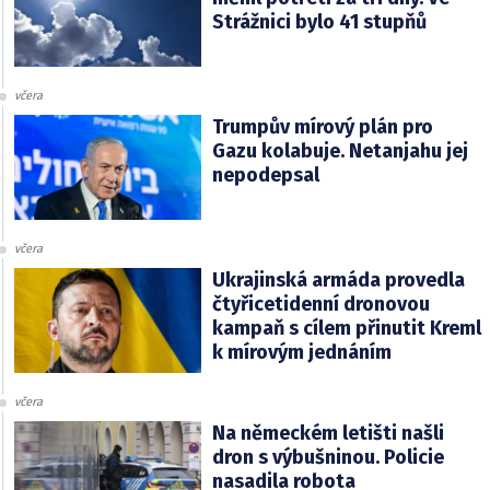
Strážnici bylo 41 stupňů
včera
Trumpův mírový plán pro
Gazu kolabuje. Netanjahu jej
nepodepsal
včera
Ukrajinská armáda provedla
čtyřicetidenní dronovou
kampaň s cílem přinutit Kreml
k mírovým jednáním
včera
Na německém letišti našli
dron s výbušninou. Policie
nasadila robota