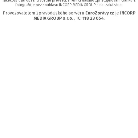
Jakékoliv užití obsahu včetně převzetí, šíření či dalšího zpřístupňování článků a
fotografií je bez souhlasu INCORP MEDIA GROUP s.r.o. zakázáno.
Provozovatelem zpravodajského serveru
EuroZprávy.cz
je
INCORP
MEDIA GROUP s.r.o.
, IC:
118 23 054
.