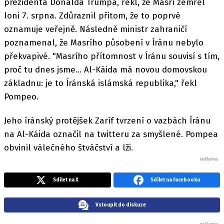
prezidenta Donalda Trumpa, řekl, že Masrí zemřel
loni 7. srpna. Zdůraznil přitom, že to poprvé
oznamuje veřejně. Následně ministr zahraničí
poznamenal, že Masrího působení v Íránu nebylo
překvapivé. "Masrího přítomnost v Íránu souvisí s tím,
proč tu dnes jsme... Al-Káida má novou domovskou
základnu: je to Íránská islámská republika," řekl
Pompeo.
Jeho íránský protějšek Zaríf tvrzení o vazbách Íránu
na Al-Káida označil na twitteru za smyšlené. Pompea
obvinil válečného štváčství a lži.
Sdílet na X
Sdílet na Facebooku
Vstoupit do diskuze