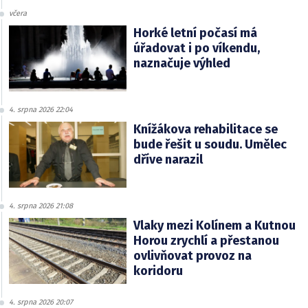
včera
Horké letní počasí má
úřadovat i po víkendu,
naznačuje výhled
4. srpna 2026 22:04
Knížákova rehabilitace se
bude řešit u soudu. Umělec
dříve narazil
4. srpna 2026 21:08
Vlaky mezi Kolínem a Kutnou
Horou zrychlí a přestanou
ovlivňovat provoz na
koridoru
4. srpna 2026 20:07