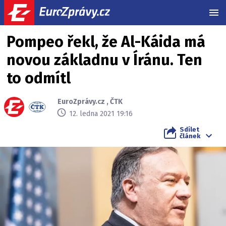
MEN
Pompeo řekl, že Al-Káida má
novou základnu v Íránu. Ten
to odmítl
EuroZprávy.cz
,
ČTK
12. ledna 2021 19:16
Sdílet
článek