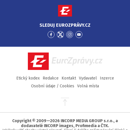
SLEDUJ EUROZPRÁVY.CZ
Přejít
Přejít
Přejít
Přejít
na
na
na
na
Facebook
Twitter
Instagram
YouTube
EuroZprávy.cz
Etický kodex
Redakce
Kontakt
Vydavatel
Inzerce
Osobní údaje / Cookies
Volná místa
Přejít
na
začátek
stránky
Copyright © 2009—2026 INCORP MEDIA GROUP s.r.o., a
dodavatelé INCORP images, Profimedia a ČTK.