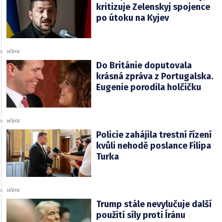
kritizuje Zelenskyj spojence
po útoku na Kyjev
včera
Do Británie doputovala
krásná zpráva z Portugalska.
Eugenie porodila holčičku
včera
Policie zahájila trestní řízení
kvůli nehodě poslance Filipa
Turka
včera
Trump stále nevylučuje další
použití síly proti Íránu