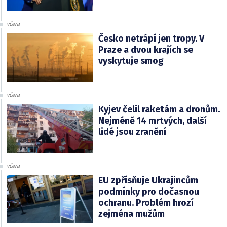
včera
Česko netrápí jen tropy. V
Praze a dvou krajích se
vyskytuje smog
včera
Kyjev čelil raketám a dronům.
Nejméně 14 mrtvých, další
lidé jsou zranění
včera
EU zpřísňuje Ukrajincům
podmínky pro dočasnou
ochranu. Problém hrozí
zejména mužům