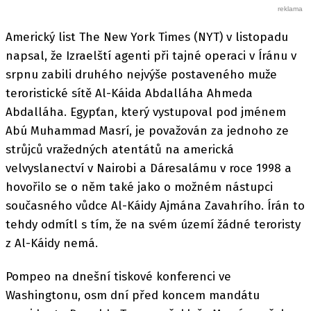
Americký list The New York Times (NYT) v listopadu
napsal, že Izraelští agenti při tajné operaci v Íránu v
srpnu zabili druhého nejvýše postaveného muže
teroristické sítě Al-Káida Abdalláha Ahmeda
Abdalláha. Egypťan, který vystupoval pod jménem
Abú Muhammad Masrí, je považován za jednoho ze
strůjců vražedných atentátů na americká
velvyslanectví v Nairobi a Dáresalámu v roce 1998 a
hovořilo se o něm také jako o možném nástupci
současného vůdce Al-Káidy Ajmána Zavahrího. Írán to
tehdy odmítl s tím, že na svém území žádné teroristy
z Al-Káidy nemá.
Pompeo na dnešní tiskové konferenci ve
Washingtonu, osm dní před koncem mandátu