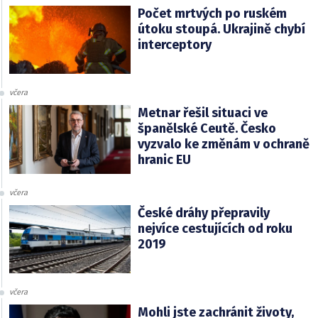
Počet mrtvých po ruském
útoku stoupá. Ukrajině chybí
interceptory
včera
Metnar řešil situaci ve
španělské Ceutě. Česko
vyzvalo ke změnám v ochraně
hranic EU
včera
České dráhy přepravily
nejvíce cestujících od roku
2019
včera
Mohli jste zachránit životy,