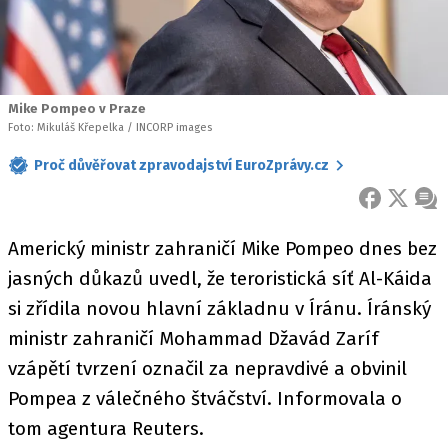
Mike Pompeo v Praze
Foto: Mikuláš Křepelka / INCORP images
Proč důvěřovat zpravodajství EuroZprávy.cz
FACEBOOK
X
ZPR
Americký ministr zahraničí Mike Pompeo dnes bez
jasných důkazů uvedl, že teroristická síť Al-Káida
si zřídila novou hlavní základnu v Íránu. Íránský
ministr zahraničí Mohammad Džavád Zaríf
vzápětí tvrzení označil za nepravdivé a obvinil
Pompea z válečného štváčství. Informovala o
tom agentura Reuters.