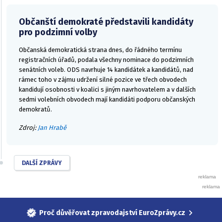
Občanští demokraté představili kandidáty
pro podzimní volby
Občanská demokratická strana dnes, do řádného termínu
registračních úřadů, podala všechny nominace do podzimních
senátních voleb. ODS navrhuje 14 kandidátek a kandidátů, nad
rámec toho v zájmu udržení silné pozice ve třech obvodech
kandidují osobnosti v koalici s jiným navrhovatelem a v dalších
sedmi volebních obvodech mají kandidáti podporu občanských
demokratů.
Zdroj:
Jan Hrabě
DALŠÍ ZPRÁVY
Proč důvěřovat zpravodajství EuroZprávy.cz