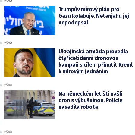
včera
Trumpův mírový plán pro
Gazu kolabuje. Netanjahu jej
nepodepsal
včera
Ukrajinská armáda provedla
čtyřicetidenní dronovou
kampaň s cílem přinutit Kreml
k mírovým jednáním
včera
Na německém letišti našli
dron s výbušninou. Policie
nasadila robota
včera