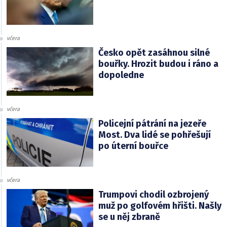
včera
Česko opět zasáhnou silné
bouřky. Hrozit budou i ráno a
dopoledne
včera
Policejní pátrání na jezeře
Most. Dva lidé se pohřešují
po úterní bouřce
včera
Trumpovi chodil ozbrojený
muž po golfovém hřišti. Našly
se u něj zbraně