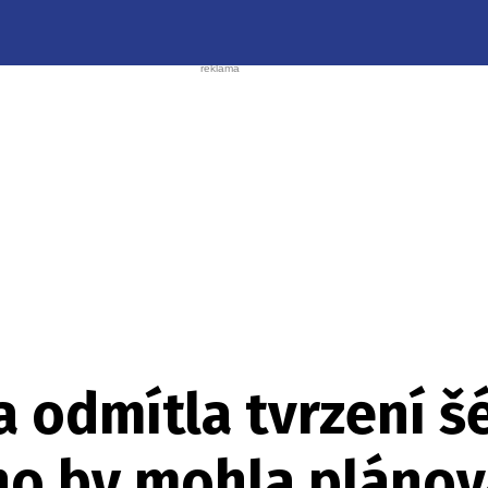
a odmítla tvrzení š
ho by mohla plánov