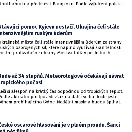
Nonthaburi na předměstí Bangkoku. Podle vyjádření policie
začalo násilné řádění poté, co podezřelý čtrnáctiletý chlapec
údajně usmrtil své prarodiče v jejich domě a následně zamířil
do vzdělávací instituce.
Stávající pomoc Kyjevu nestačí. Ukrajina čelí stále
intenzivnějším ruským úderům
Ukrajinská města čelí stále intenzivnějším úderům ze strany
ruských ozbrojených sil, které naplno využívají zranitelnosti
místní protivzdušné obrany. Moskva totiž v posledních
měsících masivně sází na balistické rakety. Tyto zbraně
dopadají na hustě obydlené oblasti s minimálním nebo
dokonce žádným varováním předem, což civilnímu
obyvatelstvu dává jen pramalou šanci se včas ukrýt.
Bude až 34 stupňů. Meteorologové očekávají návrat
tropického počasí
Češi si alespoň na krátký čas odpočinou od tropických teplot.
Podle aktuální předpovědi však na další vedra dojde ještě
během probíhajícího týdne. Nedělní maxima budou šplhat
výrazně přes 30 stupňů.
České oscarové hlasování je v plném proudu. Šanci
má pět filmů