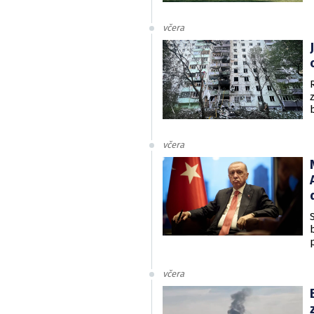
včera
včera
včera