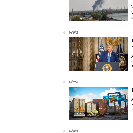
včera
včera
včera