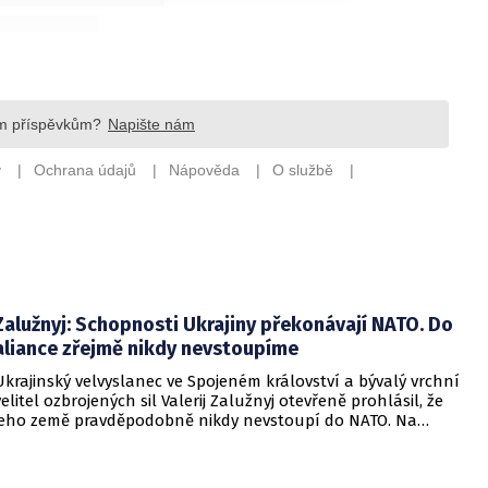
Zalužnyj: Schopnosti Ukrajiny překonávají NATO. Do
aliance zřejmě nikdy nevstoupíme
Ukrajinský velvyslanec ve Spojeném království a bývalý vrchní
velitel ozbrojených sil Valerij Zalužnyj otevřeně prohlásil, že
jeho země pravděpodobně nikdy nevstoupí do NATO. Na
setkání s evropskými velvyslanci uvedl, že se v otázce členství
pohyboval celá léta, avšak současná realita ukazuje, že
alianční standardy jsou pro Kyjev v současné podobě