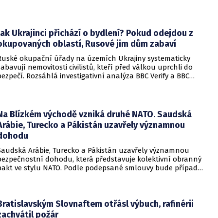
Trump. Páteční rozhodnutí představuje vážnou překážku pro
administrativu a otevírá cestu k právní bitvě před Nejvyšším
soudem.
Jak Ukrajinci přichází o bydlení? Pokud odejdou z
okupovaných oblastí, Rusové jim dům zabaví
Ruské okupační úřady na územích Ukrajiny systematicky
zabavují nemovitosti civilistů, kteří před válkou uprchli do
bezpečí. Rozsáhlá investigativní analýza BBC Verify a BBC
Russian odhalila, že od roku 2024 bylo identifikováno k
zabavení nebo již přímo zkonfiskováno přes 34 tisíc domů a
bytů.
Na Blízkém východě vzniká druhé NATO. Saudská
Arábie, Turecko a Pákistán uzavřely významnou
dohodu
Saudská Arábie, Turecko a Pákistán uzavřely významnou
bezpečnostní dohodu, která představuje kolektivní obranný
pakt ve stylu NATO. Podle podepsané smlouvy bude případný
útok na některou z těchto tří zemí považován za útok na
všechny členy aliance, což má posílit odstrašující sílu v
regionu.
Bratislavským Slovnaftem otřásl výbuch, rafinérii
zachvátil požár