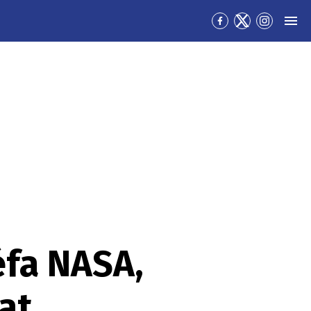
Přejít
Přejít
Přejít
MEN
na
na
na
Facebook
Twitter
Instagra
éfa NASA,
at