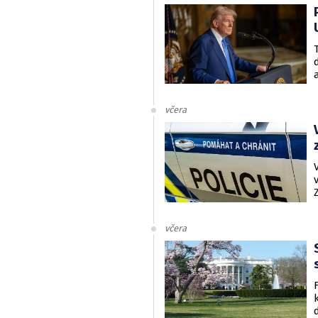
včera
včera