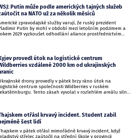
WSJ: Putin může podle amerických tajných služeb
zaútočit na NATO už za několik měsíců
Americké zpravodajské služby varují, že ruský prezident
Vladimir Putin by mohl v období mezi letošním podzimem a
rokem 2029 vyzkoušet odhodlání aliance prostřednictvím
omezeného útoku. Cílem takových kroků by nebylo zabrání
území, ale snaha otestovat, zda členské státy dodrží své
závazky o kolektivní obraně. Tyto znepokojivé scénáře
přicházejí v době, kdy Moskva čelí rostoucímu tlaku kvůli
Kyjev provedl útok na logistické centrum
situaci na ukrajinské frontě. Masivní škody, které ukrajinské
Wildberries vzdálené 2000 km od ukrajinských
drony způsobují ruskému zázemí, totiž Kreml zahnaly do
hranic
kouta.
Ukrajinské drony provedly v pátek brzy ráno útok na
logistické centrum společnosti Wildberries v ruském
Jekatěrinburgu. Tento zásah vyvolal v rozlehlém areálu silný
požár a potvrdil rostoucí dosah ukrajinských bezpilotních
systémů hluboko v ruském vnitrozemí. Společnost posléze
potvrdila, že zasažené zařízení spravuje společný podnik
RWB, který řídí veškeré logistické operace.
Thajskem otřásl krvavý incident. Student zabil
nejméně šest lidí
Thajskem v pátek otřásl mimořádně krvavý incident, když
mladistvý střelec zaútočil na střední škole v provincii