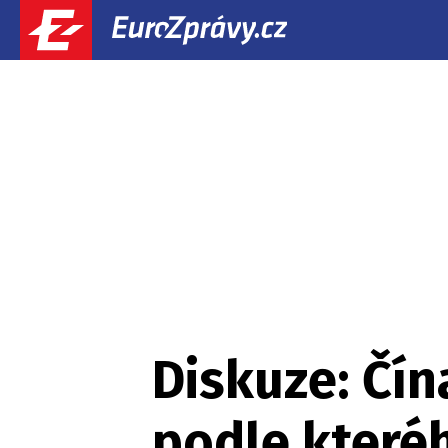
Diskuze: Čín
podle které