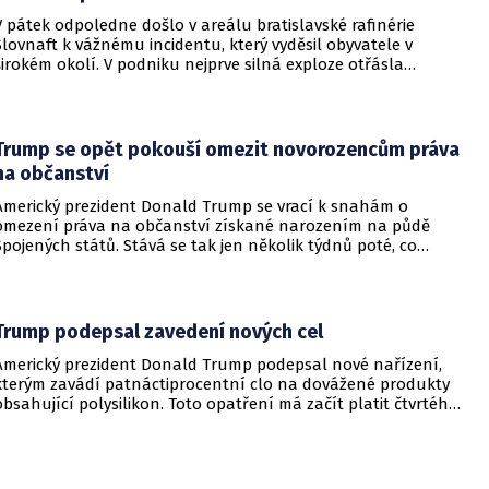
V pátek odpoledne došlo v areálu bratislavské rafinérie
Slovnaft k vážnému incidentu, který vyděsil obyvatele v
širokém okolí. V podniku nejprve silná exploze otřásla
budovami a následně vypukl rozsáhlý požár.
Trump se opět pokouší omezit novorozencům práva
na občanství
Americký prezident Donald Trump se vrací k snahám o
omezení práva na občanství získané narozením na půdě
Spojených států. Stává se tak jen několik týdnů poté, co
Nejvyšší soud Spojených států odmítl jeho předchozí plošší
pokus o zrušení této dlouholeté praxe.
Trump podepsal zavedení nových cel
Americký prezident Donald Trump podepsal nové nařízení,
kterým zavádí patnáctiprocentní clo na dovážené produkty
obsahující polysilikon. Toto opatření má začít platit čtvrtého
prosince a jeho hlavním úkolem je podpořit domácí
dodavatelské řetězce v oblasti mikročipů i solárních panelů.