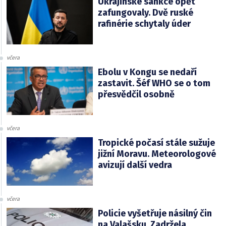
Ukrajinské sankce opět
zafungovaly. Dvě ruské
rafinérie schytaly úder
včera
Ebolu v Kongu se nedaří
zastavit. Šéf WHO se o tom
přesvědčil osobně
včera
Tropické počasí stále sužuje
jižní Moravu. Meteorologové
avizují další vedra
včera
Policie vyšetřuje násilný čin
na Valašsku. Zadržela