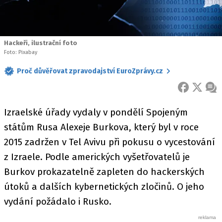
Hackeři, ilustrační foto
Foto: Pixabay
Proč důvěřovat zpravodajství EuroZprávy.cz
FACEBOOK
X
ZPR
Izraelské úřady vydaly v pondělí Spojeným
státům Rusa Alexeje Burkova, který byl v roce
2015 zadržen v Tel Avivu při pokusu o vycestování
z Izraele. Podle amerických vyšetřovatelů je
Burkov prokazatelně zapleten do hackerských
útoků a dalších kybernetických zločinů. O jeho
vydání požádalo i Rusko.