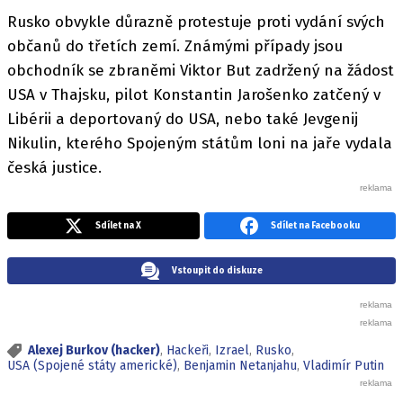
Rusko obvykle důrazně protestuje proti vydání svých
občanů do třetích zemí. Známými případy jsou
obchodník se zbraněmi Viktor But zadržený na žádost
USA v Thajsku, pilot Konstantin Jarošenko zatčený v
Libérii a deportovaný do USA, nebo také Jevgenij
Nikulin, kterého Spojeným státům loni na jaře vydala
česká justice.
Sdílet na X
Sdílet na Facebooku
Vstoupit do diskuze
Alexej Burkov (hacker)
,
Hackeři
,
Izrael
,
Rusko
,
USA (Spojené státy americké)
,
Benjamin Netanjahu
,
Vladimír Putin