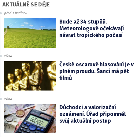
AKTUÁLNĚ SE DĚJE
před 1 hodinou
Bude až 34 stupňů.
Meteorologové očekávají
návrat tropického počasí
včera
České oscarové hlasování je v
plném proudu. Šanci má pět
filmů
včera
Důchodci a valorizační
oznámení. Úřad připomněl
svůj aktuální postup