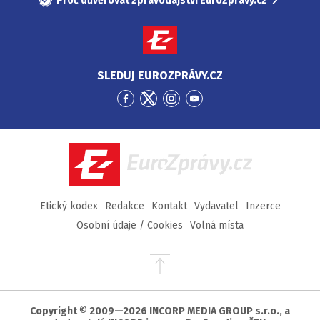
Proč důvěřovat zpravodajství EuroZprávy.cz
SLEDUJ EUROZPRÁVY.CZ
Přejít
Přejít
Přejít
Přejít
na
na
na
na
Facebook
Twitter
Instagram
YouTube
EuroZprávy.cz
Etický kodex
Redakce
Kontakt
Vydavatel
Inzerce
Osobní údaje / Cookies
Volná místa
Přejít
na
začátek
stránky
Copyright © 2009—2026 INCORP MEDIA GROUP s.r.o., a