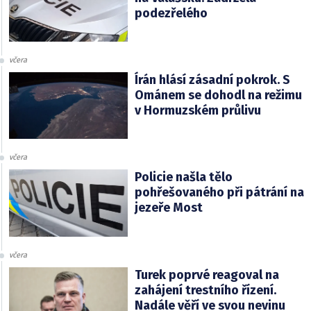
podezřelého
včera
Írán hlásí zásadní pokrok. S
Ománem se dohodl na režimu
v Hormuzském průlivu
včera
Policie našla tělo
pohřešovaného při pátrání na
jezeře Most
včera
Turek poprvé reagoval na
zahájení trestního řízení.
Nadále věří ve svou nevinu