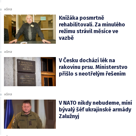
včera
Knížáka posmrtně
rehabilitovali. Za minulého
režimu strávil měsíce ve
vazbě
včera
V Česku dochází lék na
rakovinu prsu. Ministerstvo
přišlo s neotřelým řešením
včera
V NATO nikdy nebudeme, míní
bývalý šéf ukrajinské armády
Zalužnyj