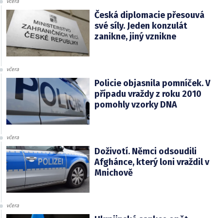
včera
Česká diplomacie přesouvá
své síly. Jeden konzulát
zanikne, jiný vznikne
včera
Policie objasnila pomníček. V
případu vraždy z roku 2010
pomohly vzorky DNA
včera
Doživotí. Němci odsoudili
Afghánce, který loni vraždil v
Mnichově
včera