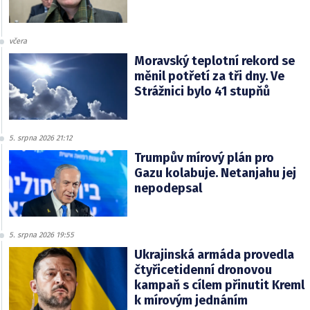
včera
Moravský teplotní rekord se
měnil potřetí za tři dny. Ve
Strážnici bylo 41 stupňů
5. srpna 2026 21:12
Trumpův mírový plán pro
Gazu kolabuje. Netanjahu jej
nepodepsal
5. srpna 2026 19:55
Ukrajinská armáda provedla
čtyřicetidenní dronovou
kampaň s cílem přinutit Kreml
k mírovým jednáním