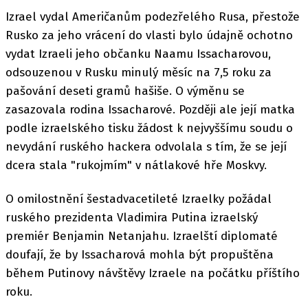
Izrael vydal Američanům podezřelého Rusa, přestože
Rusko za jeho vrácení do vlasti bylo údajně ochotno
vydat Izraeli jeho občanku Naamu Issacharovou,
odsouzenou v Rusku minulý měsíc na 7,5 roku za
pašování deseti gramů hašiše. O výměnu se
zasazovala rodina Issacharové. Později ale její matka
podle izraelského tisku žádost k nejvyššímu soudu o
nevydání ruského hackera odvolala s tím, že se její
dcera stala "rukojmím" v nátlakové hře Moskvy.
O omilostnění šestadvacetileté Izraelky požádal
ruského prezidenta Vladimira Putina izraelský
premiér Benjamin Netanjahu. Izraelští diplomaté
doufají, že by Issacharová mohla být propuštěna
během Putinovy návštěvy Izraele na počátku příštího
roku.