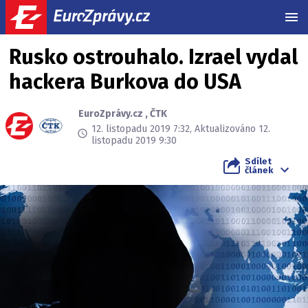
MEN
Rusko ostrouhalo. Izrael vydal
hackera Burkova do USA
EuroZprávy.cz
,
ČTK
12. listopadu 2019 7:32, Aktualizováno 12.
listopadu 2019 9:30
Sdílet
článek