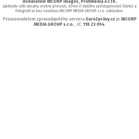
dodavatelé INCORP images, Profimedia a ČTK.
Jakékoliv užití obsahu včetně převzetí, šíření či dalšího zpřístupňování článků a
fotografií je bez souhlasu INCORP MEDIA GROUP s.r.o. zakázáno.
Provozovatelem zpravodajského serveru
EuroZprávy.cz
je
INCORP
MEDIA GROUP s.r.o.
, IC:
118 23 054
.