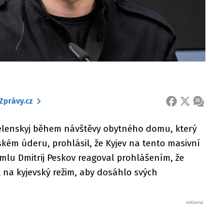
Zprávy.cz
FACEBOOK
X
ZPRÁ
elenskyj během návštěvy obytného domu, který
ském úderu, prohlásil, že Kyjev na tento masivní
mlu Dmitrij Peskov reagoval prohlášením, že
 na kyjevský režim, aby dosáhlo svých