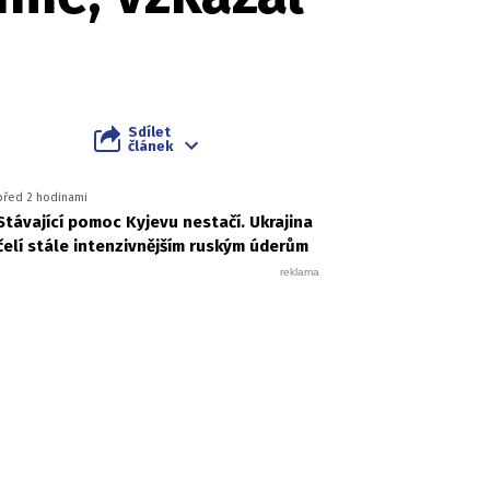
Sdílet
článek
před 2 hodinami
Stávající pomoc Kyjevu nestačí. Ukrajina
čelí stále intenzivnějším ruským úderům