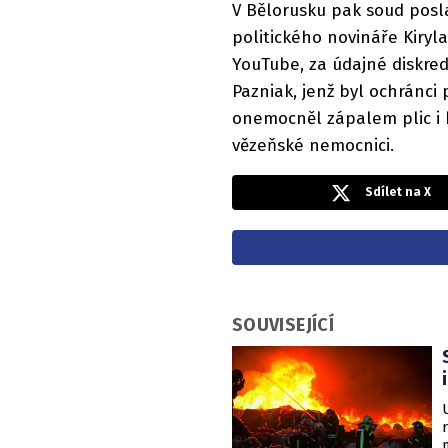
V Bělorusku pak soud posla
politického novináře Kiryl
YouTube, za údajné diskred
Pazniak, jenž byl ochránci
onemocněl zápalem plic i 
vězeňské nemocnici.
Sdílet na X
SOUVISEJÍCÍ