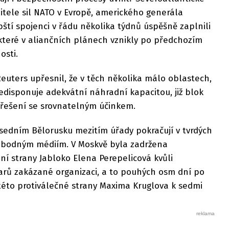
litele sil NATO v Evropě, amerického generála
ští spojenci v řádu několika týdnů úspěšně zaplnili
které v aliančních plánech vznikly po předchozím
osti.
uters upřesnil, že v těch několika málo oblastech,
isponuje adekvátní náhradní kapacitou, již blok
 řešení se srovnatelným účinkem.
edním Bělorusku mezitím úřady pokračují v tvrdých
svobodným médiím. V Moskvě byla zadržena
lní strany Jabloko Elena Perepelicová kvůli
arů zakázané organizaci, a to pouhých osm dní po
éto protiválečné strany Maxima Kruglova k sedmi