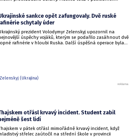
měsících masivně sází na balistické rakety. Tyto zbraně
dopadají na hustě obydlené oblasti s minimálním nebo
Ukrajinské sankce opět zafungovaly. Dvě ruské
dokonce žádným varováním předem, což civilnímu
obyvatelstvu dává jen pramalou šanci se včas ukrýt.
rafinérie schytaly úder
Ukrajinský prezident Volodymyr Zelenskyj upozornil na
nejnovější úspěchy vojáků, kterým se podařilo zasáhnout dvě
ropné rafinérie v hloubi Ruska. Další úspěšná operace byla
provedena v Černém moři.
elenskyj (Ukrajina)
Thajskem otřásl krvavý incident. Student zabil
nejméně šest lidí
Thajskem v pátek otřásl mimořádně krvavý incident, když
mladistvý střelec zaútočil na střední škole v provincii