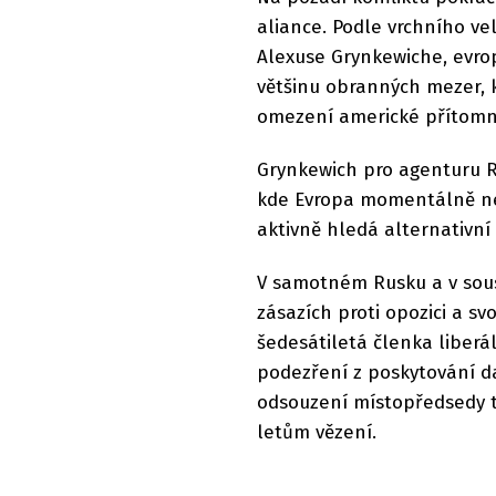
aliance. Podle vrchního ve
Alexuse Grynkewiche, evrop
většinu obranných mezer, 
omezení americké přítomn
Grynkewich pro agenturu Re
kde Evropa momentálně ned
aktivně hledá alternativní
V samotném Rusku a v sous
zásazích proti opozici a 
šedesátiletá členka liberá
podezření z poskytování d
odsouzení místopředsedy t
letům vězení.