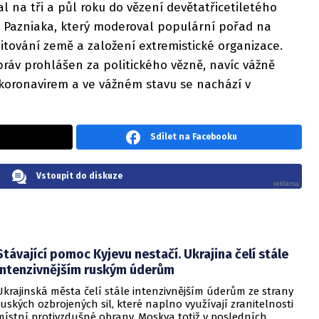
l na tři a půl roku do vězení devětatřicetiletého
a Pazniaka, který moderoval populární pořad na
itování země a založení extremistické organizace.
 práv prohlášen za politického vězně, navíc vážně
koronavirem a ve vážném stavu se nachází v
Sdílet na Facebooku
Vstoupit do diskuze
Stávající pomoc Kyjevu nestačí. Ukrajina čelí stále
intenzivnějším ruským úderům
Ukrajinská města čelí stále intenzivnějším úderům ze strany
ruských ozbrojených sil, které naplno využívají zranitelnosti
místní protivzdušné obrany. Moskva totiž v posledních