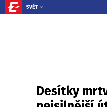
SVĚT
Desítky mrt
nejsilnější 