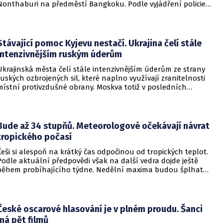
Nonthaburi na předměstí Bangkoku. Podle vyjádření policie
začalo násilné řádění poté, co podezřelý čtrnáctiletý chlapec
údajně usmrtil své prarodiče v jejich domě a následně zamířil
do vzdělávací instituce.
Stávající pomoc Kyjevu nestačí. Ukrajina čelí stále
intenzivnějším ruským úderům
Ukrajinská města čelí stále intenzivnějším úderům ze strany
ruských ozbrojených sil, které naplno využívají zranitelnosti
místní protivzdušné obrany. Moskva totiž v posledních
měsících masivně sází na balistické rakety. Tyto zbraně
dopadají na hustě obydlené oblasti s minimálním nebo
dokonce žádným varováním předem, což civilnímu
obyvatelstvu dává jen pramalou šanci se včas ukrýt.
Bude až 34 stupňů. Meteorologové očekávají návrat
tropického počasí
Češi si alespoň na krátký čas odpočinou od tropických teplot.
Podle aktuální předpovědi však na další vedra dojde ještě
během probíhajícího týdne. Nedělní maxima budou šplhat
výrazně přes 30 stupňů.
České oscarové hlasování je v plném proudu. Šanci
má pět filmů