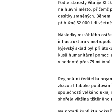
Podle starosty Vitalije Kli
na hlavní město, přičemž p
desítky zraněných. Během 
přibližně 52 000 lidí včetně
Následky rozsáhlého ostře
infrastrukturu v metropoli.
kyjevský sklad byl při útok
kusů humanitární pomoci a 
v hodnotě přes 79 milionů h
Regionální ředitelka organ
zkázou hluboké politování.
společnosti velkého ukraji
shořela většina tištěného 
Na pozadí konfliktu pokrač