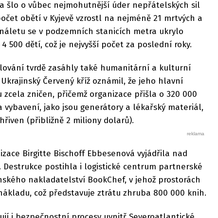
čka šlo o vůbec nejmohutnější úder nepřátelských sil
očet obětí v Kyjevě vzrostl na nejméně 21 mrtvých a
náletu se v podzemních stanicích metra ukrylo
 4 500 dětí, což je nejvyšší počet za poslední roky.
lování tvrdě zasáhly také humanitární a kulturní
 Ukrajinský Červený kříž oznámil, že jeho hlavní
u zcela zničen, přičemž organizace přišla o 320 000
vybavení, jako jsou generátory a lékařský materiál,
řiven (přibližně 2 miliony dolarů).
izace Birgitte Bischoff Ebbesenová vyjádřila nad
 Destrukce postihla i logistické centrum partnerské
nského nakladatelství BookChef, v jehož prostorách
nákladu, což představuje ztrátu zhruba 800 000 knih.
ují i bezpečnostní procesy uvnitř Severoatlantické