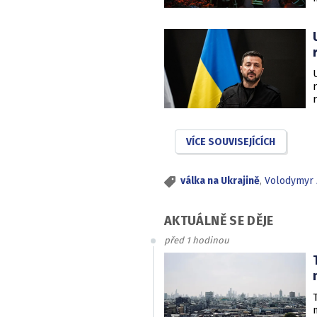
VÍCE SOUVISEJÍCÍCH
válka na Ukrajině
,
Volodymyr Z
AKTUÁLNĚ SE DĚJE
před 1 hodinou