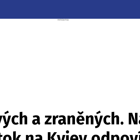
vých a zraněných. 
útok na Kyjev odpov