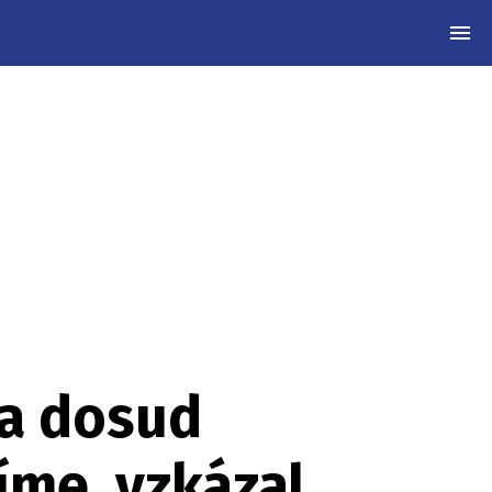
MEN
Na dosud
íme, vzkázal