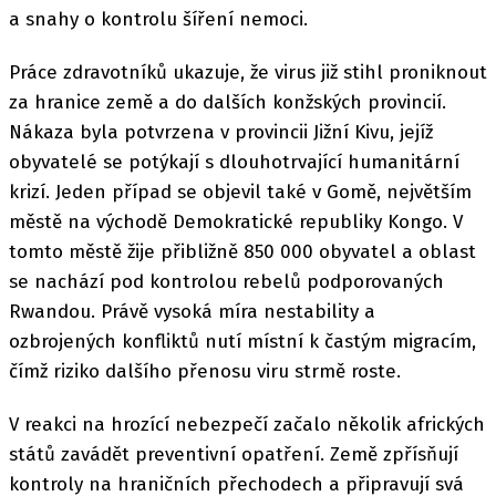
a snahy o kontrolu šíření nemoci.
Práce zdravotníků ukazuje, že virus již stihl proniknout
za hranice země a do dalších konžských provincií.
Nákaza byla potvrzena v provincii Jižní Kivu, jejíž
obyvatelé se potýkají s dlouhotrvající humanitární
krizí. Jeden případ se objevil také v Gomě, největším
městě na východě Demokratické republiky Kongo. V
tomto městě žije přibližně 850 000 obyvatel a oblast
se nachází pod kontrolou rebelů podporovaných
Rwandou. Právě vysoká míra nestability a
ozbrojených konfliktů nutí místní k častým migracím,
čímž riziko dalšího přenosu viru strmě roste.
V reakci na hrozící nebezpečí začalo několik afrických
států zavádět preventivní opatření. Země zpřísňují
kontroly na hraničních přechodech a připravují svá