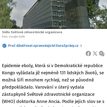
Sídlo Světové zdravotnické organizace
Foto: Google Earth
Proč důvěřovat zpravodajství EuroZprávy.cz
FACEBOOK
X
ZPR
Epidemie eboly, která si v Demokratické republice
Kongo vyžádala již nejméně 131 lidských životů, se
možná šíří mnohem rychleji, než se původně
předpokládalo. Varování v úterý vydala
zástupkyně Světové zdravotnické organizace
(WHO) doktorka Anne Ancia. Podle jejích slov se s