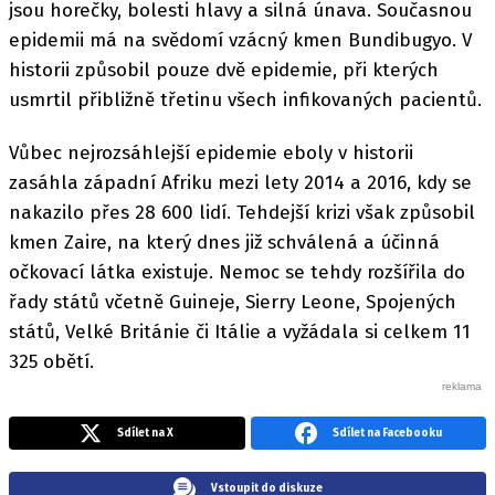
jsou horečky, bolesti hlavy a silná únava. Současnou
epidemii má na svědomí vzácný kmen Bundibugyo. V
historii způsobil pouze dvě epidemie, při kterých
usmrtil přibližně třetinu všech infikovaných pacientů.
Vůbec nejrozsáhlejší epidemie eboly v historii
zasáhla západní Afriku mezi lety 2014 a 2016, kdy se
nakazilo přes 28 600 lidí. Tehdejší krizi však způsobil
kmen Zaire, na který dnes již schválená a účinná
očkovací látka existuje. Nemoc se tehdy rozšířila do
řady států včetně Guineje, Sierry Leone, Spojených
států, Velké Británie či Itálie a vyžádala si celkem 11
325 obětí.
Sdílet na X
Sdílet na Facebooku
Vstoupit do diskuze