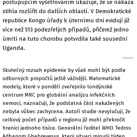
postupujícím vyšetřováním ukazuje, že se nákaza
stihla rozšířit do dalších oblastí. V Demokratické
republice Kongo úřady k úternímu dni evidují již
více než 513 podezřelých případů, přičemž jedno
úmrtí na tuto chorobu potvrdila také sousední
Uganda.
Skutečný rozsah epidemie by však mohl být podle
odborných propočtů ještě vážnější. Matematické
modely, které v pondělí zveřejnilo londýnské
centrum MRC pro globální analýzu infekčních
nemocí, naznačují, že podstatná část nakažených
nebyla vůbec zachycena. Autoři studie nevylučují, že
celkový počet případů v regionu již mohl překročit
hranici jednoho tisíce. Generální ředitel WHO Tedros
Adhanom Ghebreyesus, který situaci minulý týden