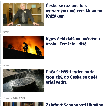
Česko se rozloučilo s
výtvarným umělcem Milanem
Knížákem
včera
Kyjev čelil dalšímu ničivému
útoku. Zemřelo i dítě
včera
Počasí: Příští týden bude
tropický, do Česka se opět
vrátí vedra
7. srpna 2026 22:04
Zalužnyj: Schopnosti Ukrajiny