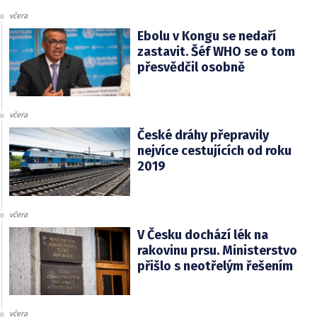
včera
Ebolu v Kongu se nedaří
zastavit. Šéf WHO se o tom
přesvědčil osobně
včera
České dráhy přepravily
nejvíce cestujících od roku
2019
včera
V Česku dochází lék na
rakovinu prsu. Ministerstvo
přišlo s neotřelým řešením
včera