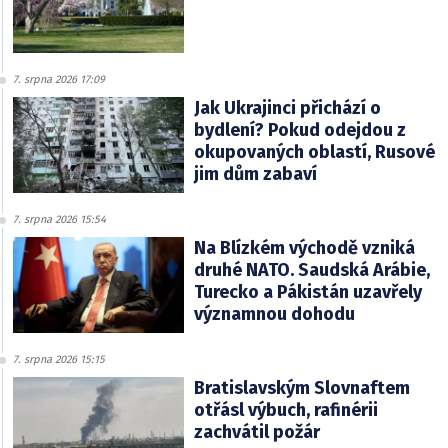
7. srpna 2026 17:09
Jak Ukrajinci přichází o
bydlení? Pokud odejdou z
okupovaných oblastí, Rusové
jim dům zabaví
7. srpna 2026 15:54
Na Blízkém východě vzniká
druhé NATO. Saudská Arábie,
Turecko a Pákistán uzavřely
významnou dohodu
7. srpna 2026 15:15
Bratislavským Slovnaftem
otřásl výbuch, rafinérii
zachvátil požár