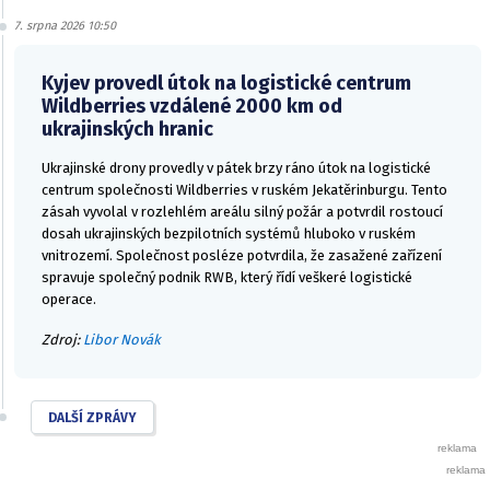
7. srpna 2026 10:50
Kyjev provedl útok na logistické centrum
Wildberries vzdálené 2000 km od
ukrajinských hranic
Ukrajinské drony provedly v pátek brzy ráno útok na logistické
centrum společnosti Wildberries v ruském Jekatěrinburgu. Tento
zásah vyvolal v rozlehlém areálu silný požár a potvrdil rostoucí
dosah ukrajinských bezpilotních systémů hluboko v ruském
vnitrozemí. Společnost posléze potvrdila, že zasažené zařízení
spravuje společný podnik RWB, který řídí veškeré logistické
operace.
Zdroj:
Libor Novák
DALŠÍ ZPRÁVY