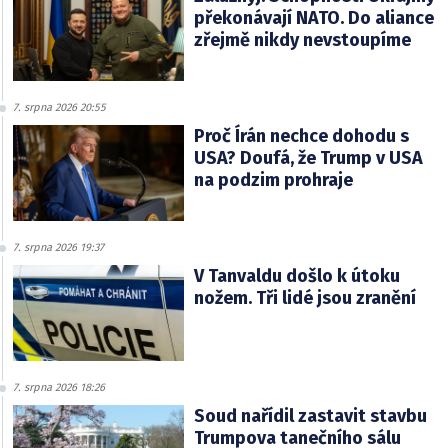
překonávají NATO. Do aliance
zřejmě nikdy nevstoupíme
7. srpna 2026 20:55
Proč Írán nechce dohodu s
USA? Doufá, že Trump v USA
na podzim prohraje
7. srpna 2026 19:37
V Tanvaldu došlo k útoku
nožem. Tři lidé jsou zranění
7. srpna 2026 18:26
Soud nařídil zastavit stavbu
Trumpova tanečního sálu