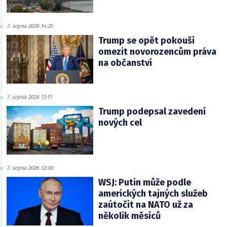
7. srpna 2026 14:25
Trump se opět pokouší
omezit novorozencům práva
na občanství
7. srpna 2026 13:11
Trump podepsal zavedení
nových cel
7. srpna 2026 12:00
WSJ: Putin může podle
amerických tajných služeb
zaútočit na NATO už za
několik měsíců