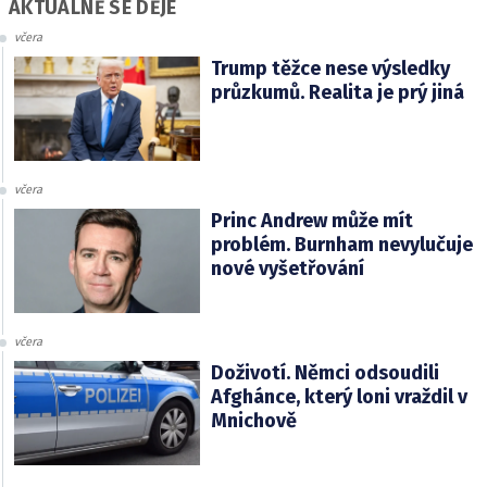
AKTUÁLNĚ SE DĚJE
včera
Trump těžce nese výsledky
průzkumů. Realita je prý jiná
včera
Princ Andrew může mít
problém. Burnham nevylučuje
nové vyšetřování
včera
Doživotí. Němci odsoudili
Afghánce, který loni vraždil v
Mnichově