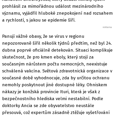
prohlásil za mimořádnou událost mezinárodního
významu, vyjádřil hluboké znepokojení nad rozsahem
a rychlostí, s jakou se epidemie šíří.
Panují vážné obavy, že se virus v regionu
nepozorovaně šířil několik týdnů předtím, než byl 24.
dubna poprvé oficiálně detekován. Situaci komplikuje
skutečnost, že pro kmen eboly, který stojí za
současným nárůstem počtu nemocných, neexistuje
schválená vakcína. Světová zdravotnická organizace v
současné době vyhodnocuje, zda by určitou ochranu
nemohly poskytnout jiné dostupné léky. Ohniskem
nákazy je konžská provincie Ituri, která je však z
bezpečnostního hlediska velmi nestabilní. Podle
doktorky Ancia se zde obyvatelstvo neustále
přesouvá, což expertům zásadně ztěžuje vyšetřování