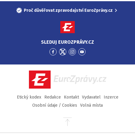
Proč důvěřovat zpravodajství EuroZprávy.cz
SLEDUJ EUROZPRÁVY.CZ
Přejít
Přejít
Přejít
Přejít
na
na
na
na
Facebook
Twitter
Instagram
YouTube
EuroZprávy.cz
Etický kodex
Redakce
Kontakt
Vydavatel
Inzerce
Osobní údaje / Cookies
Volná místa
Přejít
na
začátek
stránky