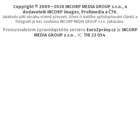
Copyright © 2009—2026 INCORP MEDIA GROUP s.r.o., a
dodavatelé INCORP images, Profimedia a ČTK.
Jakékoliv užití obsahu včetně převzetí, šíření či dalšího zpřístupňování článků a
fotografií je bez souhlasu INCORP MEDIA GROUP s.r.o. zakázáno.
Provozovatelem zpravodajského serveru
EuroZprávy.cz
je
INCORP
MEDIA GROUP s.r.o.
, IC:
118 23 054
.