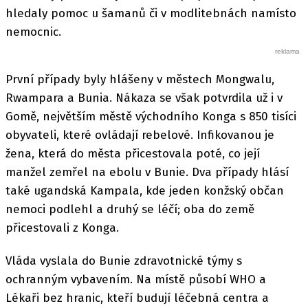
hledaly pomoc u šamanů či v modlitebnách namísto
nemocnic.
První případy byly hlášeny v městech Mongwalu,
Rwampara a Bunia. Nákaza se však potvrdila už i v
Gomě, největším městě východního Konga s 850 tisíci
obyvateli, které ovládají rebelové. Infikovanou je
žena, která do města přicestovala poté, co její
manžel zemřel na ebolu v Bunie. Dva případy hlásí
také ugandská Kampala, kde jeden konžský občan
nemoci podlehl a druhý se léčí; oba do země
přicestovali z Konga.
Vláda vyslala do Bunie zdravotnické týmy s
ochranným vybavením. Na místě působí WHO a
Lékaři bez hranic, kteří budují léčebná centra a