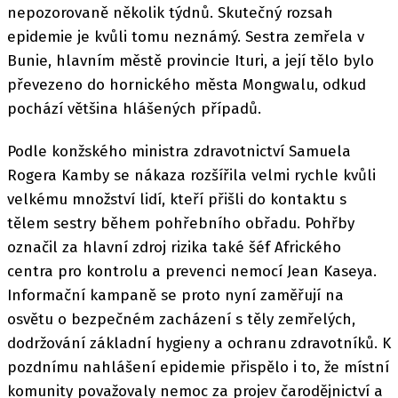
nepozorovaně několik týdnů. Skutečný rozsah
epidemie je kvůli tomu neznámý. Sestra zemřela v
Bunie, hlavním městě provincie Ituri, a její tělo bylo
převezeno do hornického města Mongwalu, odkud
pochází většina hlášených případů.
Podle konžského ministra zdravotnictví Samuela
Rogera Kamby se nákaza rozšířila velmi rychle kvůli
velkému množství lidí, kteří přišli do kontaktu s
tělem sestry během pohřebního obřadu. Pohřby
označil za hlavní zdroj rizika také šéf Afrického
centra pro kontrolu a prevenci nemocí Jean Kaseya.
Informační kampaně se proto nyní zaměřují na
osvětu o bezpečném zacházení s těly zemřelých,
dodržování základní hygieny a ochranu zdravotníků. K
pozdnímu nahlášení epidemie přispělo i to, že místní
komunity považovaly nemoc za projev čarodějnictví a