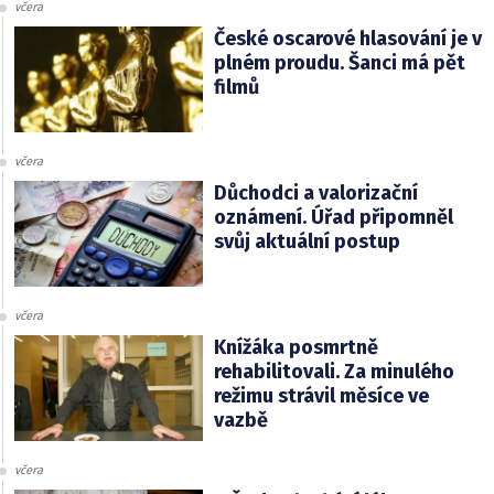
včera
České oscarové hlasování je v
plném proudu. Šanci má pět
filmů
včera
Důchodci a valorizační
oznámení. Úřad připomněl
svůj aktuální postup
včera
Knížáka posmrtně
rehabilitovali. Za minulého
režimu strávil měsíce ve
vazbě
včera