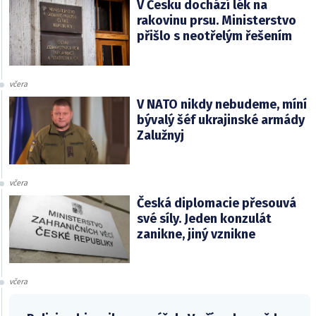
V Česku dochází lék na
rakovinu prsu. Ministerstvo
přišlo s neotřelým řešením
včera
V NATO nikdy nebudeme, míní
bývalý šéf ukrajinské armády
Zalužnyj
včera
Česká diplomacie přesouvá
své síly. Jeden konzulát
zanikne, jiný vznikne
včera