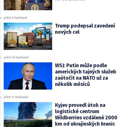
před 8 hodinami
Trump podepsal zavedení
nových cel
před 10 hodinami
WSJ: Putin může podle
amerických tajných služeb
zaútočit na NATO už za
několik měsíců
před 11 hodinami
Kyjev provedl útok na
logistické centrum
Wildberries vzdálené 2000
km od ukrajinských hranic