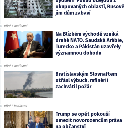
bydlení? Pokud odejdou z
okupovaných oblastí, Rusové
jim dům zabaví
před 6 hodinami
Na Blízkém východě vzniká
druhé NATO. Saudská Arábie,
Turecko a Pákistán uzavřely
významnou dohodu
před 6 hodinami
Bratislavským Slovnaftem
otřásl výbuch, rafinérii
zachvátil požár
před 7 hodinami
Trump se opět pokouší
omezit novorozencům práva
na občanství