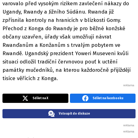
varovalo před vysokým rizikem zavlečení nákazy do
Ugandy, Rwandy a Jižního Súdánu. Rwanda již
zpřísnila kontroly na hranicích v blízkosti Gomy.
Přechod z Konga do Rwandy je pro běžné konžské
občany uzavřen, úřady však umožňují návrat
Rwanďanům a Konžanům s trvalým pobytem ve
Rwandě. Ugandský prezident Yoweri Museveni kvůli
situaci odložil tradiční červnovou pouť k uctění
památky mučedníků, na kterou každoročně přijíždějí
tisíce věřících z Konga.
Sdílet na X
Sdílet na Facebooku
Vstoupit do diskuze