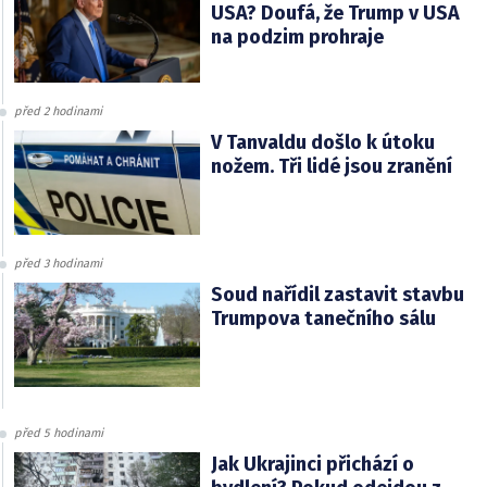
USA? Doufá, že Trump v USA
na podzim prohraje
před 2 hodinami
V Tanvaldu došlo k útoku
nožem. Tři lidé jsou zranění
před 3 hodinami
Soud nařídil zastavit stavbu
Trumpova tanečního sálu
před 5 hodinami
Jak Ukrajinci přichází o