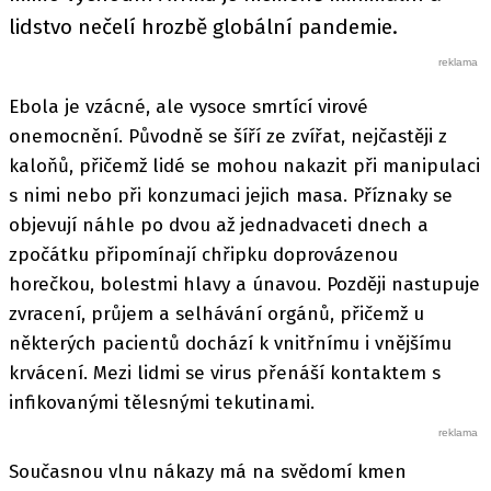
lidstvo nečelí hrozbě globální pandemie.
Ebola je vzácné, ale vysoce smrtící virové
onemocnění. Původně se šíří ze zvířat, nejčastěji z
kaloňů, přičemž lidé se mohou nakazit při manipulaci
s nimi nebo při konzumaci jejich masa. Příznaky se
objevují náhle po dvou až jednadvaceti dnech a
zpočátku připomínají chřipku doprovázenou
horečkou, bolestmi hlavy a únavou. Později nastupuje
zvracení, průjem a selhávání orgánů, přičemž u
některých pacientů dochází k vnitřnímu i vnějšímu
krvácení. Mezi lidmi se virus přenáší kontaktem s
infikovanými tělesnými tekutinami.
Současnou vlnu nákazy má na svědomí kmen