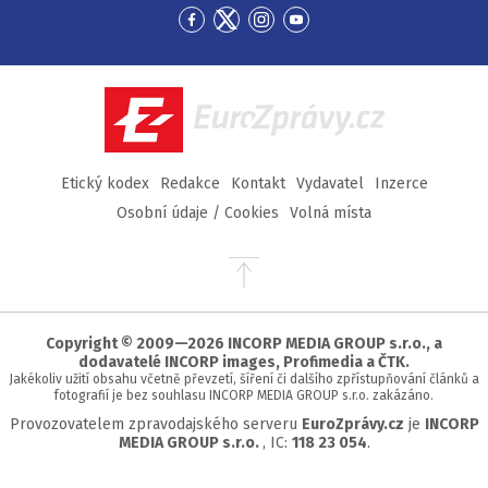
Přejít
Přejít
Přejít
Přejít
na
na
na
na
Facebook
Twitter
Instagram
YouTube
EuroZprávy.cz
Etický kodex
Redakce
Kontakt
Vydavatel
Inzerce
Osobní údaje / Cookies
Volná místa
Přejít
na
začátek
stránky
Copyright © 2009—2026 INCORP MEDIA GROUP s.r.o., a
dodavatelé INCORP images, Profimedia a ČTK.
Jakékoliv užití obsahu včetně převzetí, šíření či dalšího zpřístupňování článků a
fotografií je bez souhlasu INCORP MEDIA GROUP s.r.o. zakázáno.
Provozovatelem zpravodajského serveru
EuroZprávy.cz
je
INCORP
MEDIA GROUP s.r.o.
, IC:
118 23 054
.