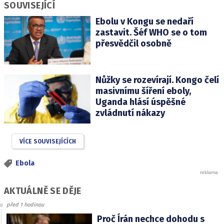
SOUVISEJÍCÍ
Ebolu v Kongu se nedaří
zastavit. Šéf WHO se o tom
přesvědčil osobně
Nůžky se rozevírají. Kongo čelí
masivnímu šíření eboly,
Uganda hlásí úspěšné
zvládnutí nákazy
VÍCE SOUVISEJÍCÍCH
Ebola
AKTUÁLNĚ SE DĚJE
před 1 hodinou
Proč Írán nechce dohodu s