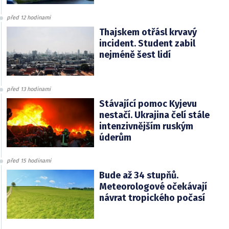
před 12 hodinami
Thajskem otřásl krvavý
incident. Student zabil
nejméně šest lidí
před 13 hodinami
Stávající pomoc Kyjevu
nestačí. Ukrajina čelí stále
intenzivnějším ruským
úderům
před 15 hodinami
Bude až 34 stupňů.
Meteorologové očekávají
návrat tropického počasí