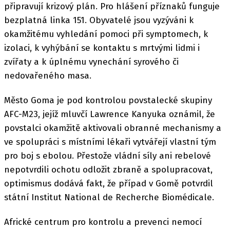
připravují krizový plán. Pro hlášení příznaků funguje
bezplatná linka 151. Obyvatelé jsou vyzýváni k
okamžitému vyhledání pomoci při symptomech, k
izolaci, k vyhýbání se kontaktu s mrtvými lidmi i
zvířaty a k úplnému vynechání syrového či
nedovařeného masa.
Město Goma je pod kontrolou povstalecké skupiny
AFC-M23, jejíž mluvčí Lawrence Kanyuka oznámil, že
povstalci okamžitě aktivovali obranné mechanismy a
ve spolupráci s místními lékaři vytvářejí vlastní tým
pro boj s ebolou. Přestože vládní síly ani rebelové
nepotvrdili ochotu odložit zbraně a spolupracovat,
optimismus dodává fakt, že případ v Gomě potvrdil
státní Institut National de Recherche Biomédicale.
Africké centrum pro kontrolu a prevenci nemocí