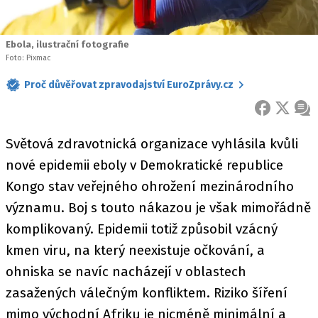
Ebola, ilustrační fotografie
Foto: Pixmac
Proč důvěřovat zpravodajství EuroZprávy.cz
FACEBOOK
X
ZPR
Světová zdravotnická organizace vyhlásila kvůli
nové epidemii eboly v Demokratické republice
Kongo stav veřejného ohrožení mezinárodního
významu. Boj s touto nákazou je však mimořádně
komplikovaný. Epidemii totiž způsobil vzácný
kmen viru, na který neexistuje očkování, a
ohniska se navíc nacházejí v oblastech
zasažených válečným konfliktem. Riziko šíření
mimo východní Afriku je nicméně minimální a