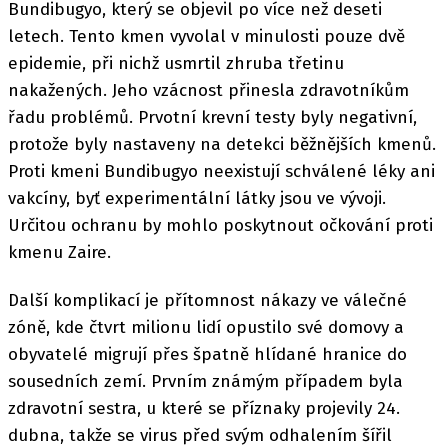
Bundibugyo, který se objevil po více než deseti
letech. Tento kmen vyvolal v minulosti pouze dvě
epidemie, při nichž usmrtil zhruba třetinu
nakažených. Jeho vzácnost přinesla zdravotníkům
řadu problémů. Prvotní krevní testy byly negativní,
protože byly nastaveny na detekci běžnějších kmenů.
Proti kmeni Bundibugyo neexistují schválené léky ani
vakcíny, byť experimentální látky jsou ve vývoji.
Určitou ochranu by mohlo poskytnout očkování proti
kmenu Zaire.
Další komplikací je přítomnost nákazy ve válečné
zóně, kde čtvrt milionu lidí opustilo své domovy a
obyvatelé migrují přes špatně hlídané hranice do
sousedních zemí. Prvním známým případem byla
zdravotní sestra, u které se příznaky projevily 24.
dubna, takže se virus před svým odhalením šířil