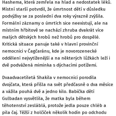
Hashema, která zemřela na hlad a nedostatek léků.
Místní starší potvrdil, že úmrtnost dětí v důsledku
podvýživy se za poslední dva roky výrazně zvýšila.
Formální záznamy o úmrtích sice neexistují, ale na
místním hřbitově se nachází zhruba dvakrát více
malých dětských hrobů než hrobů pro dospělé.
Kritická situace panuje také v hlavní provinční
nemocnici v Čagčaránu, kde je novorozenecké
oddělení nejvytíženější a na některých lůžkách leží i
dvě podvážená miminka s dýchacími potížemi.
Dvaadvacetiletá Shakila v nemocnici porodila
dvojčata, která přišla na svět předčasně o dva měsíce
a vážila pouhá dvě a jedno kilo. Babička dětí
Gulbadan vysvětlila, že matka byla během
těhotenství zesláblá, protože jedla pouze chléb a
pila čaj. Těžší z holčiček několik hodin po odchodu