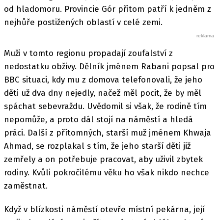
od hladomoru. Provincie Gór přitom patří k jedněm z
nejhůře postižených oblastí v celé zemi.
Muži v tomto regionu propadají zoufalství z
nedostatku obživy. Dělník jménem Rabani popsal pro
BBC situaci, kdy mu z domova telefonovali, že jeho
děti už dva dny nejedly, načež měl pocit, že by měl
spáchat sebevraždu. Uvědomil si však, že rodině tím
nepomůže, a proto dál stojí na náměstí a hledá
práci. Další z přítomných, starší muž jménem Khwaja
Ahmad, se rozplakal s tím, že jeho starší děti již
zemřely a on potřebuje pracovat, aby uživil zbytek
rodiny. Kvůli pokročilému věku ho však nikdo nechce
zaměstnat.
Když v blízkosti náměstí otevře místní pekárna, její