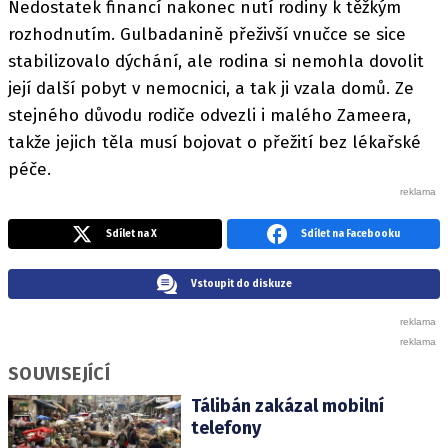
Nedostatek financí nakonec nutí rodiny k těžkým
rozhodnutím. Gulbadanině přeživší vnučce se sice
stabilizovalo dýchání, ale rodina si nemohla dovolit
její další pobyt v nemocnici, a tak ji vzala domů. Ze
stejného důvodu rodiče odvezli i malého Zameera,
takže jejich těla musí bojovat o přežití bez lékařské
péče.
Sdílet na X
Sdílet na Facebooku
Vstoupit do diskuze
SOUVISEJÍCÍ
Tálibán zakázal mobilní
telefony