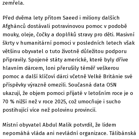
zemřela.
Před dvěma lety přitom Saeed i miliony dalších
Afghánců dostávali potravinovou pomoc v podobě
mouky, oleje, čočky a doplňků stravy pro děti. Masivní
škrty v humanitární pomoci v posledních letech však
většinu obyvatel o tuto životně důležitou podporu
připravily. Spojené státy americké, které byly dříve
hlavním dárcem, loni přerušily téměř veškerou
pomoc a další klíčoví dárci včetně Velké Británie své
příspěvky výrazně omezili. Současná data OSN
ukazují, že objem pomoci přijaté v letošním roce je o
70 % nižší než v roce 2025, což umocňuje i sucho
postihující více než polovinu provincií.
Místní obyvatel Abdul Malik potvrdil, že lidem
nepomáhá vláda ani nevládní organizace. Tálibánská