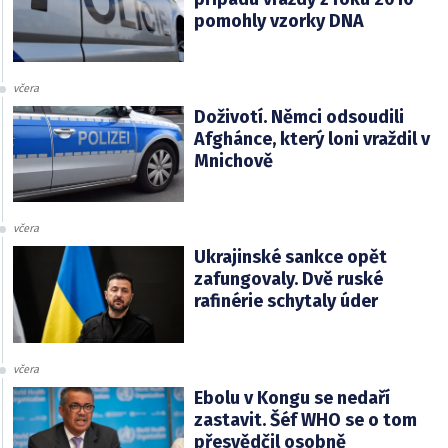
pomohly vzorky DNA
včera
Doživotí. Němci odsoudili
Afghánce, který loni vraždil v
Mnichově
včera
Ukrajinské sankce opět
zafungovaly. Dvě ruské
rafinérie schytaly úder
včera
Ebolu v Kongu se nedaří
zastavit. Šéf WHO se o tom
přesvědčil osobně