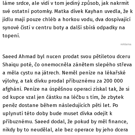
láme srdce, ale vidí v tom jediný způsob, jak nakrmit
své ostatní potomky. Matka dívek Kayhan uvedla, že k
jídlu mají pouze chléb a horkou vodu, dva dospívající
synové čistí v centru boty a další sbírá odpadky na
topení.
Saeed Ahmad byl nucen prodat svou pětiletou dceru
Shaiqu poté, čo onemocněla zánětem slepého střeva
a měla cystu na játrech. Neměl peníze na lékařské
výlohy, a tak dívku prodal příbuznému za 200 000
afghání. Peníze na úspěšnou operaci získal tak, že si
od kupce vzal jen částku na léčbu s tím, že zbytek
peněz dostane během následujících pěti let. Po
uplynutí této doby bude muset dívka odejít k
příbuznému. Saeed dodal, že pokud by měl finance,
nikdy by to neudělal, ale bez operace by jeho dcera