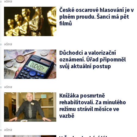
včera
České oscarové hlasování je v
plném proudu. Šanci má pět
filmů
včera
Důchodci a valorizační
oznámení. Úřad připomněl
svůj aktuální postup
včera
Knížáka posmrtně
rehabilitovali. Za minulého
režimu strávil měsíce ve
vazbě
včera