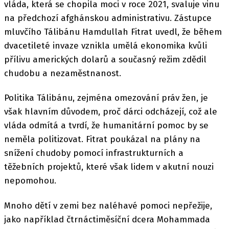
vláda, která se chopila moci v roce 2021, svaluje vinu
na předchozí afghánskou administrativu. Zástupce
mluvčího Tálibánu Hamdullah Fitrat uvedl, že během
dvacetileté invaze vznikla umělá ekonomika kvůli
přílivu amerických dolarů a současný režim zdědil
chudobu a nezaměstnanost.
Politika Tálibánu, zejména omezování práv žen, je
však hlavním důvodem, proč dárci odcházejí, což ale
vláda odmítá a tvrdí, že humanitární pomoc by se
neměla politizovat. Fitrat poukázal na plány na
snížení chudoby pomocí infrastrukturních a
těžebních projektů, které však lidem v akutní nouzi
nepomohou.
Mnoho dětí v zemi bez naléhavé pomoci nepřežije,
jako například čtrnáctiměsíční dcera Mohammada