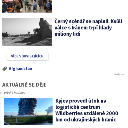
Černý scénář se naplnil. Kvůli
válce s Íránem trpí hlady
miliony lidí
VÍCE SOUVISEJÍCÍCH
Afghanistán
AKTUÁLNĚ SE DĚJE
před 1 hodinou
Kyjev provedl útok na
logistické centrum
Wildberries vzdálené 2000
km od ukrajinských hranic