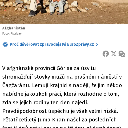
Afghanistán
Foto: Pixabay
Proč důvěřovat zpravodajství EuroZprávy.cz
FACEBOOK
X
ZPR
V afghánské provincii Gór se za úsvitu
shromažďují stovky mužů na prašném náměstí v
Čagčaránu. Lemují krajnici s nadějí, že jim někdo
nabídne jakoukoli práci, která rozhodne o tom,
zda se jejich rodiny ten den najedí.
Pravděpodobnost úspěchu je však velmi nízká.
Pětatřicetiletý Juma Khan našel za posledních