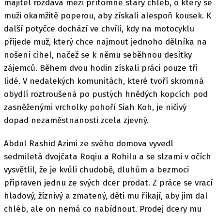
majitel rozdává mezi přítomné starý chléb, o který se
muži okamžitě poperou, aby získali alespoň kousek. K
další potyčce dochází ve chvíli, kdy na motocyklu
přijede muž, který chce najmout jednoho dělníka na
nošení cihel, načež se k němu seběhnou desítky
zájemců. Během dvou hodin získali práci pouze tři
lidé. V nedalekých komunitách, které tvoří skromná
obydlí roztroušená po pustých hnědých kopcích pod
zasněženými vrcholky pohoří Siah Koh, je ničivý
dopad nezaměstnanosti zcela zjevný.
Abdul Rashid Azimi ze svého domova vyvedl
sedmiletá dvojčata Roqiu a Rohilu a se slzami v očích
vysvětlil, že je kvůli chudobě, dluhům a bezmoci
připraven jednu ze svých dcer prodat. Z práce se vrací
hladový, žíznivý a zmatený, děti mu říkají, aby jim dal
chléb, ale on nemá co nabídnout. Prodej dcery mu