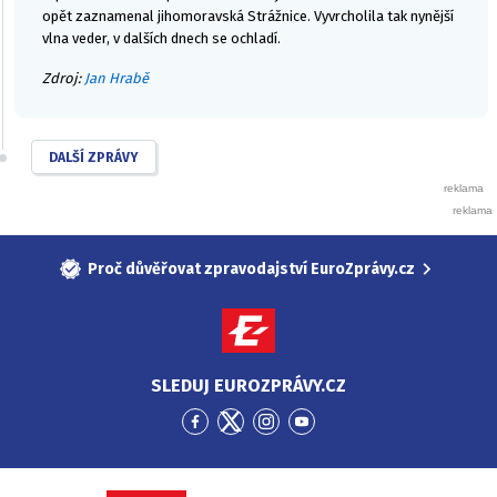
opět zaznamenal jihomoravská Strážnice. Vyvrcholila tak nynější
vlna veder, v dalších dnech se ochladí.
Zdroj:
Jan Hrabě
DALŠÍ ZPRÁVY
Proč důvěřovat zpravodajství EuroZprávy.cz
SLEDUJ EUROZPRÁVY.CZ
Přejít
Přejít
Přejít
Přejít
na
na
na
na
Facebook
Twitter
Instagram
YouTube