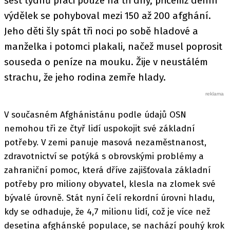
šest týdnů práci pouze na tři dny, přičemž denní
výdělek se pohyboval mezi 150 až 200 afghání.
Jeho děti šly spát tři noci po sobě hladové a
manželka i potomci plakali, načež musel poprosit
souseda o peníze na mouku. Žije v neustálém
strachu, že jeho rodina zemře hlady.
V současném Afghánistánu podle údajů OSN
nemohou tři ze čtyř lidí uspokojit své základní
potřeby. V zemi panuje masová nezaměstnanost,
zdravotnictví se potýká s obrovskými problémy a
zahraniční pomoc, která dříve zajišťovala základní
potřeby pro miliony obyvatel, klesla na zlomek své
bývalé úrovně. Stát nyní čelí rekordní úrovni hladu,
kdy se odhaduje, že 4,7 milionu lidí, což je více než
desetina afghánské populace, se nachází pouhý krok