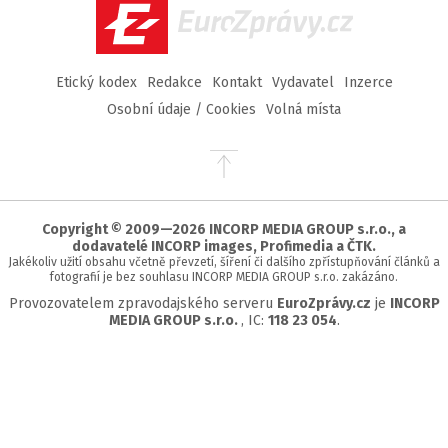
EuroZprávy.cz
Etický kodex
Redakce
Kontakt
Vydavatel
Inzerce
Osobní údaje / Cookies
Volná místa
Přejít
na
začátek
stránky
Copyright © 2009—2026 INCORP MEDIA GROUP s.r.o., a
dodavatelé INCORP images, Profimedia a ČTK.
Jakékoliv užití obsahu včetně převzetí, šíření či dalšího zpřístupňování článků a
fotografií je bez souhlasu INCORP MEDIA GROUP s.r.o. zakázáno.
Provozovatelem zpravodajského serveru
EuroZprávy.cz
je
INCORP
MEDIA GROUP s.r.o.
, IC:
118 23 054
.