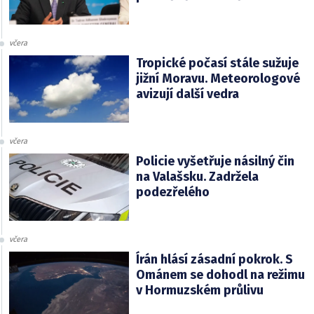
včera
Tropické počasí stále sužuje
jižní Moravu. Meteorologové
avizují další vedra
včera
Policie vyšetřuje násilný čin
na Valašsku. Zadržela
podezřelého
včera
Írán hlásí zásadní pokrok. S
Ománem se dohodl na režimu
v Hormuzském průlivu