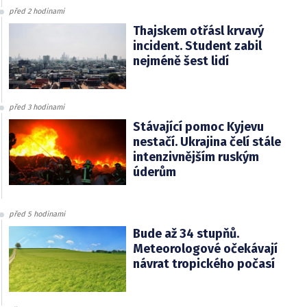
před 2 hodinami
Thajskem otřásl krvavý
incident. Student zabil
nejméně šest lidí
před 3 hodinami
Stávající pomoc Kyjevu
nestačí. Ukrajina čelí stále
intenzivnějším ruským
úderům
před 5 hodinami
Bude až 34 stupňů.
Meteorologové očekávají
návrat tropického počasí