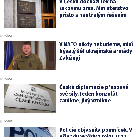
V Česku dochází lék na
rakovinu prsu. Ministerstvo
přišlo s neotřelým řešením
včera
V NATO nikdy nebudeme, míní
bývalý šéf ukrajinské armády
Zalužnyj
včera
Česká diplomacie přesouvá
své síly. Jeden konzulát
zanikne, jiný vznikne
včera
Policie objasnila pomníček. V
případu vraždy z roku 2010