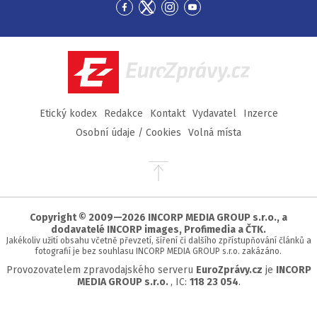
Přejít
Přejít
Přejít
Přejít
na
na
na
na
Facebook
Twitter
Instagram
YouTube
EuroZprávy.cz
Etický kodex
Redakce
Kontakt
Vydavatel
Inzerce
Osobní údaje / Cookies
Volná místa
Přejít
na
začátek
stránky
Copyright © 2009—2026 INCORP MEDIA GROUP s.r.o., a
dodavatelé INCORP images, Profimedia a ČTK.
Jakékoliv užití obsahu včetně převzetí, šíření či dalšího zpřístupňování článků a
fotografií je bez souhlasu INCORP MEDIA GROUP s.r.o. zakázáno.
Provozovatelem zpravodajského serveru
EuroZprávy.cz
je
INCORP
MEDIA GROUP s.r.o.
, IC:
118 23 054
.