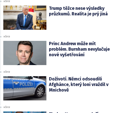
včera
Trump těžce nese výsledky
průzkumů. Realita je prý jiná
včera
Princ Andrew může mít
problém. Burnham nevylučuje
nové vyšetřování
včera
Doživotí. Němci odsoudili
Afghánce, který loni vraždil v
Mnichově
včera