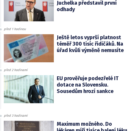
Juchelka představil první
odhady
před 1 hodinou
Ještě letos vyprší platnost
téměř 300 tisíc řidičáků. Na
úřad kvůli výměně nemusíte
před 2 hodinami
EU prověřuje podezřelé IT
dotace na Slovensku.
Sousedům hrozí sankce
před 3 hodinami
Maximum možného. Do
lékáren míří tisíce balení léku