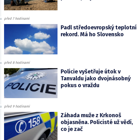
před 7 hodinami
Padl středoevropský teplotní
rekord. Má ho Slovensko
před 8 hodinami
Policie vyšetřuje útok v
Tanvaldu jako dvojnásobný
pokus o vraždu
před 9 hodinami
Záhada muže z Krkonoš
objasněna. Policisté už vědí,
co je zač