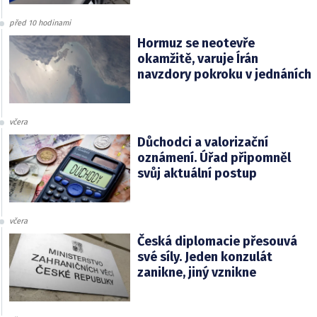
před 10 hodinami
Hormuz se neotevře
okamžitě, varuje Írán
navzdory pokroku v jednáních
včera
Důchodci a valorizační
oznámení. Úřad připomněl
svůj aktuální postup
včera
Česká diplomacie přesouvá
své síly. Jeden konzulát
zanikne, jiný vznikne