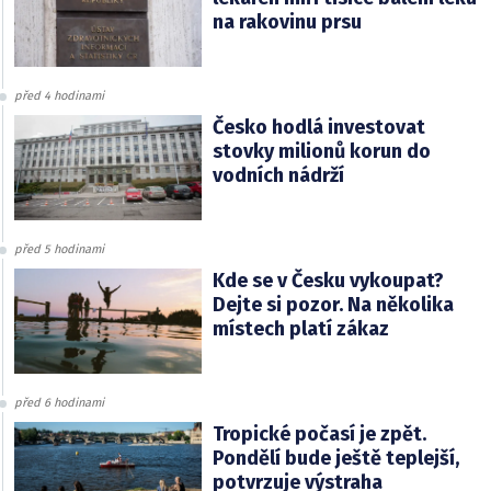
na rakovinu prsu
před 4 hodinami
Česko hodlá investovat
stovky milionů korun do
vodních nádrží
před 5 hodinami
Kde se v Česku vykoupat?
Dejte si pozor. Na několika
místech platí zákaz
před 6 hodinami
Tropické počasí je zpět.
Pondělí bude ještě teplejší,
potvrzuje výstraha