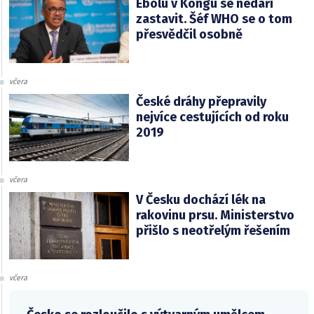
Ebolu v Kongu se nedaří
zastavit. Šéf WHO se o tom
přesvědčil osobně
včera
České dráhy přepravily
nejvíce cestujících od roku
2019
včera
V Česku dochází lék na
rakovinu prsu. Ministerstvo
přišlo s neotřelým řešením
včera