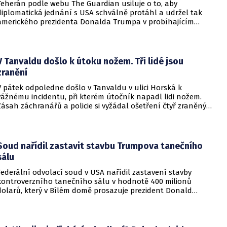
Teherán podle webu The Guardian usiluje o to, aby
diplomatická jednání s USA schválně protáhl a udržel tak
amerického prezidenta Donalda Trumpa v probíhajícím
konfliktu až do podzimních voleb do Kongresu. Cílem íránské
strany je uštědřit americkému prezidentovi politickou ránu,
která by se mohla vyrovnat krizi s americkými teheránskými
rukojmími za prezidenta Jimmyho Cartera.
V Tanvaldu došlo k útoku nožem. Tři lidé jsou
zranění
V pátek odpoledne došlo v Tanvaldu v ulici Horská k
vážnému incidentu, při kterém útočník napadl lidi nožem.
Zásah záchranářů a policie si vyžádal ošetření čtyř zraněných
osob, přičemž tři z nich utrpěly těžká poranění.
Soud nařídil zastavit stavbu Trumpova tanečního
sálu
Federální odvolací soud v USA nařídil zastavení stavby
kontroverzního tanečního sálu v hodnotě 400 milionů
dolarů, který v Bílém domě prosazuje prezident Donald
Trump. Páteční rozhodnutí představuje vážnou překážku pro
administrativu a otevírá cestu k právní bitvě před Nejvyšším
soudem.