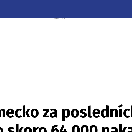
mecko za posledníc
 skoro 64.000 nak