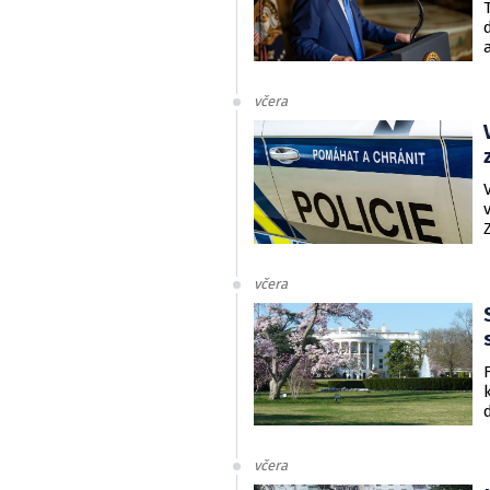
včera
včera
včera