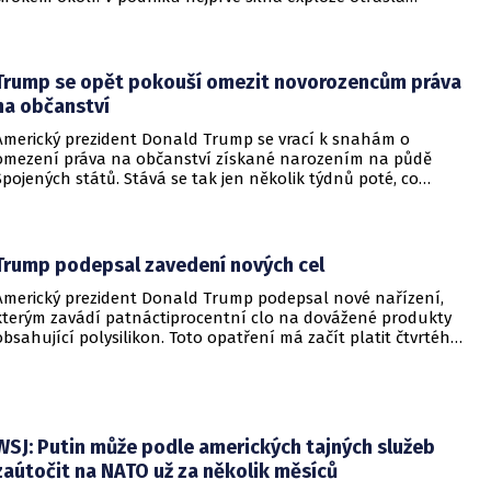
budovami a následně vypukl rozsáhlý požár.
Trump se opět pokouší omezit novorozencům práva
na občanství
Americký prezident Donald Trump se vrací k snahám o
omezení práva na občanství získané narozením na půdě
Spojených států. Stává se tak jen několik týdnů poté, co
Nejvyšší soud Spojených států odmítl jeho předchozí plošší
pokus o zrušení této dlouholeté praxe.
Trump podepsal zavedení nových cel
Americký prezident Donald Trump podepsal nové nařízení,
kterým zavádí patnáctiprocentní clo na dovážené produkty
obsahující polysilikon. Toto opatření má začít platit čtvrtého
prosince a jeho hlavním úkolem je podpořit domácí
dodavatelské řetězce v oblasti mikročipů i solárních panelů.
WSJ: Putin může podle amerických tajných služeb
zaútočit na NATO už za několik měsíců