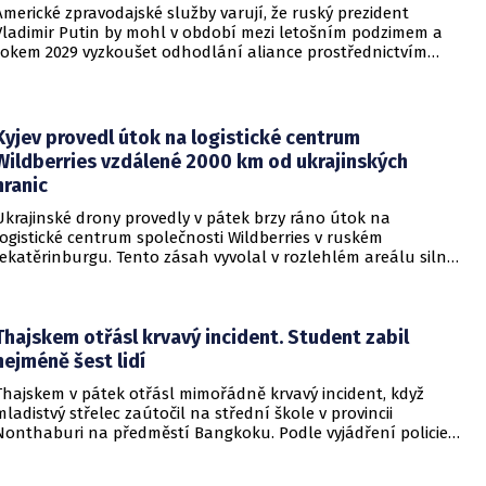
Americké zpravodajské služby varují, že ruský prezident
Vladimir Putin by mohl v období mezi letošním podzimem a
rokem 2029 vyzkoušet odhodlání aliance prostřednictvím
omezeného útoku. Cílem takových kroků by nebylo zabrání
území, ale snaha otestovat, zda členské státy dodrží své
závazky o kolektivní obraně. Tyto znepokojivé scénáře
přicházejí v době, kdy Moskva čelí rostoucímu tlaku kvůli
Kyjev provedl útok na logistické centrum
situaci na ukrajinské frontě. Masivní škody, které ukrajinské
Wildberries vzdálené 2000 km od ukrajinských
drony způsobují ruskému zázemí, totiž Kreml zahnaly do
hranic
kouta.
Ukrajinské drony provedly v pátek brzy ráno útok na
logistické centrum společnosti Wildberries v ruském
Jekatěrinburgu. Tento zásah vyvolal v rozlehlém areálu silný
požár a potvrdil rostoucí dosah ukrajinských bezpilotních
systémů hluboko v ruském vnitrozemí. Společnost posléze
potvrdila, že zasažené zařízení spravuje společný podnik
RWB, který řídí veškeré logistické operace.
Thajskem otřásl krvavý incident. Student zabil
nejméně šest lidí
Thajskem v pátek otřásl mimořádně krvavý incident, když
mladistvý střelec zaútočil na střední škole v provincii
Nonthaburi na předměstí Bangkoku. Podle vyjádření policie
začalo násilné řádění poté, co podezřelý čtrnáctiletý chlapec
údajně usmrtil své prarodiče v jejich domě a následně zamířil