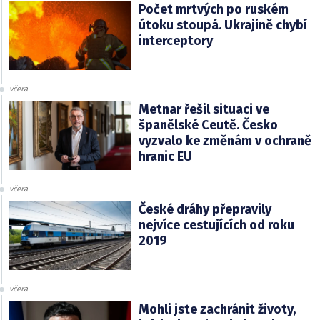
Počet mrtvých po ruském
útoku stoupá. Ukrajině chybí
interceptory
včera
Metnar řešil situaci ve
španělské Ceutě. Česko
vyzvalo ke změnám v ochraně
hranic EU
včera
České dráhy přepravily
nejvíce cestujících od roku
2019
včera
Mohli jste zachránit životy,