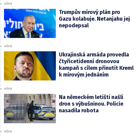
včera
Trumpův mírový plán pro
Gazu kolabuje. Netanjahu jej
nepodepsal
včera
Ukrajinská armáda provedla
čtyřicetidenní dronovou
kampaň s cílem přinutit Kreml
k mírovým jednáním
včera
Na německém letišti našli
dron s výbušninou. Policie
nasadila robota
včera