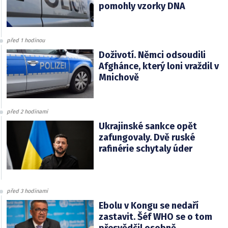
pomohly vzorky DNA
před 1 hodinou
Doživotí. Němci odsoudili
Afghánce, který loni vraždil v
Mnichově
před 2 hodinami
Ukrajinské sankce opět
zafungovaly. Dvě ruské
rafinérie schytaly úder
před 3 hodinami
Ebolu v Kongu se nedaří
zastavit. Šéf WHO se o tom
přesvědčil osobně