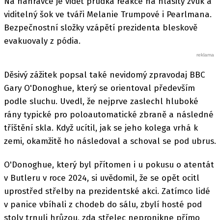
Na nahrávce je vidět prudká reakce na hlasitý zvuk a
viditelný šok ve tváři Melanie Trumpové i Pearlmana.
Bezpečnostní složky vzápětí prezidenta bleskově
evakuovaly z pódia.
Děsivý zážitek popsal také nevidomý zpravodaj BBC
Gary O'Donoghue, který se orientoval především
podle sluchu. Uvedl, že nejprve zaslechl hluboké
rány typické pro poloautomatické zbraně a následné
tříštění skla. Když ucítil, jak se jeho kolega vrhá k
zemi, okamžitě ho následoval a schoval se pod ubrus.
O'Donoghue, který byl přítomen i u pokusu o atentát
v Butleru v roce 2024, si uvědomil, že se opět ocitl
uprostřed střelby na prezidentské akci. Zatímco lidé
v panice vbíhali z chodeb do sálu, zbylí hosté pod
stoly trnuli hrůzou, zda střelec nepronikne přímo