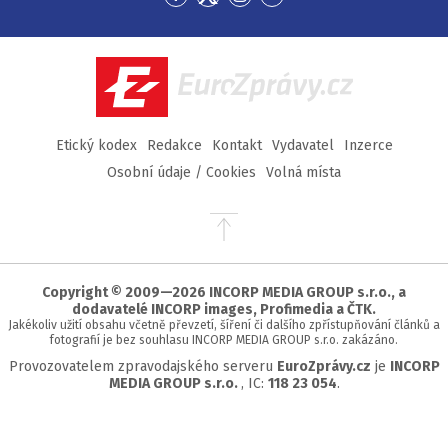
Přejít
Přejít
Přejít
Přejít
na
na
na
na
Facebook
Twitter
Instagram
YouTube
EuroZprávy.cz
Etický kodex
Redakce
Kontakt
Vydavatel
Inzerce
Osobní údaje / Cookies
Volná místa
Přejít
na
začátek
stránky
Copyright © 2009—2026 INCORP MEDIA GROUP s.r.o., a
dodavatelé INCORP images, Profimedia a ČTK.
Jakékoliv užití obsahu včetně převzetí, šíření či dalšího zpřístupňování článků a
fotografií je bez souhlasu INCORP MEDIA GROUP s.r.o. zakázáno.
Provozovatelem zpravodajského serveru
EuroZprávy.cz
je
INCORP
MEDIA GROUP s.r.o.
, IC:
118 23 054
.