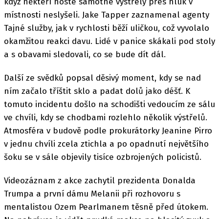
když někteří hosté samotné výstřely přes hluk v
místnosti neslyšeli. Jake Tapper zaznamenal agenty
Tajné služby, jak v rychlosti běží uličkou, což vyvolalo
okamžitou reakci davu. Lidé v panice skákali pod stoly
a s obavami sledovali, co se bude dít dál.
Další ze svědků popsal děsivý moment, kdy se nad
ním začalo tříštit sklo a padat dolů jako déšť. K
tomuto incidentu došlo na schodišti vedoucím ze sálu
ve chvíli, kdy se chodbami rozlehlo několik výstřelů.
Atmosféra v budově podle prokurátorky Jeanine Pirro
v jednu chvíli zcela ztichla a po opadnutí největšího
šoku se v sále objevily tisíce ozbrojených policistů.
Videozáznam z akce zachytil prezidenta Donalda
Trumpa a první dámu Melanii při rozhovoru s
mentalistou Ozem Pearlmanem těsně před útokem.