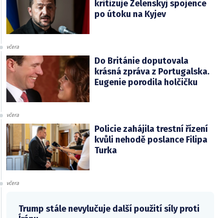
kritizuje Zelenskyj spojence
po útoku na Kyjev
včera
Do Británie doputovala
krásná zpráva z Portugalska.
Eugenie porodila holčičku
včera
Policie zahájila trestní řízení
kvůli nehodě poslance Filipa
Turka
včera
Trump stále nevylučuje další použití síly proti