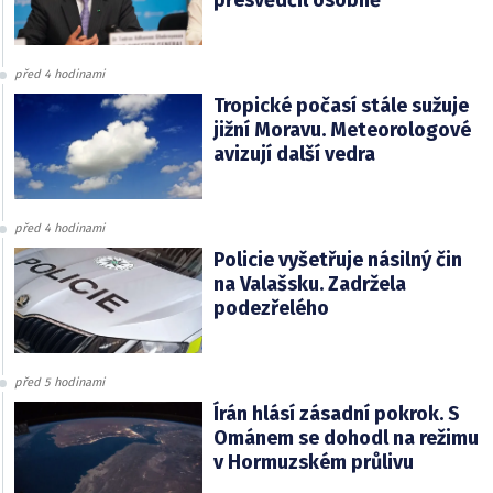
před 4 hodinami
Tropické počasí stále sužuje
jižní Moravu. Meteorologové
avizují další vedra
před 4 hodinami
Policie vyšetřuje násilný čin
na Valašsku. Zadržela
podezřelého
před 5 hodinami
Írán hlásí zásadní pokrok. S
Ománem se dohodl na režimu
v Hormuzském průlivu