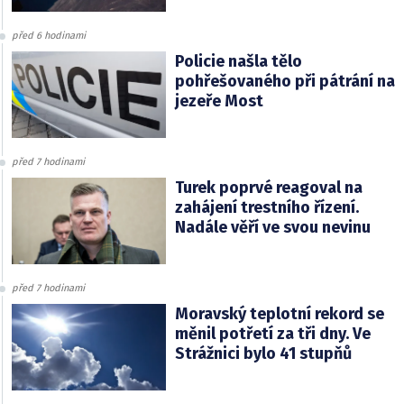
před 6 hodinami
Policie našla tělo
pohřešovaného při pátrání na
jezeře Most
před 7 hodinami
Turek poprvé reagoval na
zahájení trestního řízení.
Nadále věří ve svou nevinu
před 7 hodinami
Moravský teplotní rekord se
měnil potřetí za tři dny. Ve
Strážnici bylo 41 stupňů