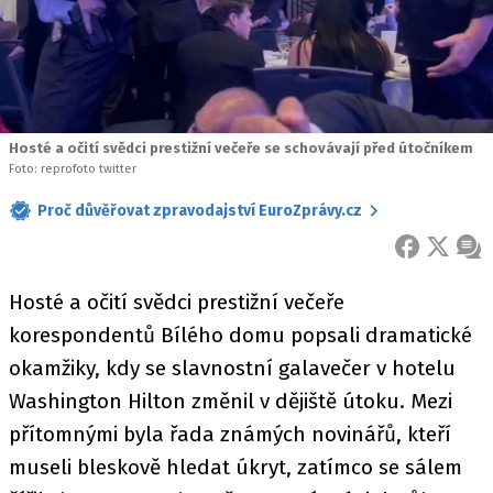
Hosté a očití svědci prestižní večeře se schovávají před útočníkem
Foto: reprofoto twitter
Proč důvěřovat zpravodajství EuroZprávy.cz
FACEBOOK
X
ZPR
Hosté a očití svědci prestižní večeře
korespondentů Bílého domu popsali dramatické
okamžiky, kdy se slavnostní galavečer v hotelu
Washington Hilton změnil v dějiště útoku. Mezi
přítomnými byla řada známých novinářů, kteří
museli bleskově hledat úkryt, zatímco se sálem