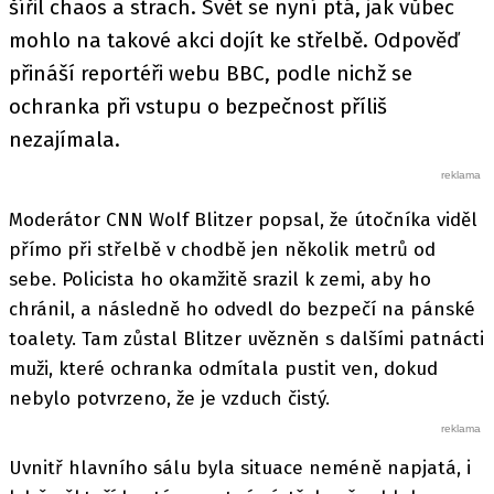
šířil chaos a strach. Svět se nyní ptá, jak vůbec
mohlo na takové akci dojít ke střelbě. Odpověď
přináší reportéři webu BBC, podle nichž se
ochranka při vstupu o bezpečnost příliš
nezajímala.
Moderátor CNN Wolf Blitzer popsal, že útočníka viděl
přímo při střelbě v chodbě jen několik metrů od
sebe. Policista ho okamžitě srazil k zemi, aby ho
chránil, a následně ho odvedl do bezpečí na pánské
toalety. Tam zůstal Blitzer uvězněn s dalšími patnácti
muži, které ochranka odmítala pustit ven, dokud
nebylo potvrzeno, že je vzduch čistý.
Uvnitř hlavního sálu byla situace neméně napjatá, i