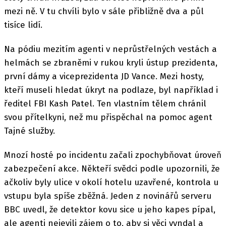
mezi ně. V tu chvíli bylo v sále přibližně dva a půl
tisíce lidí.
Na pódiu mezitím agenti v neprůstřelných vestách a
helmách se zbraněmi v rukou kryli ústup prezidenta,
první dámy a viceprezidenta JD Vance. Mezi hosty,
kteří museli hledat úkryt na podlaze, byl například i
ředitel FBI Kash Patel. Ten vlastním tělem chránil
svou přítelkyni, než mu přispěchal na pomoc agent
Tajné služby.
Mnozí hosté po incidentu začali zpochybňovat úroveň
zabezpečení akce. Někteří svědci podle upozornili, že
ačkoliv byly ulice v okolí hotelu uzavřené, kontrola u
vstupu byla spíše zběžná. Jeden z novinářů serveru
BBC uvedl, že detektor kovu sice u jeho kapes pípal,
ale agenti nejevili zájem o to, aby si věci vyndal a