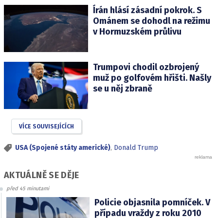
Írán hlásí zásadní pokrok. S
Ománem se dohodl na režimu
v Hormuzském průlivu
Trumpovi chodil ozbrojený
muž po golfovém hřišti. Našly
se u něj zbraně
VÍCE SOUVISEJÍCÍCH
USA (Spojené státy americké)
,
Donald Trump
AKTUÁLNĚ SE DĚJE
před 45 minutami
Policie objasnila pomníček. V
případu vraždy z roku 2010