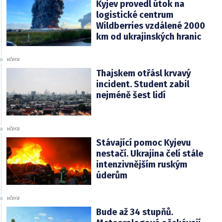
Kyjev provedl útok na
logistické centrum
Wildberries vzdálené 2000
km od ukrajinských hranic
včera
Thajskem otřásl krvavý
incident. Student zabil
nejméně šest lidí
včera
Stávající pomoc Kyjevu
nestačí. Ukrajina čelí stále
intenzivnějším ruským
úderům
včera
Bude až 34 stupňů.