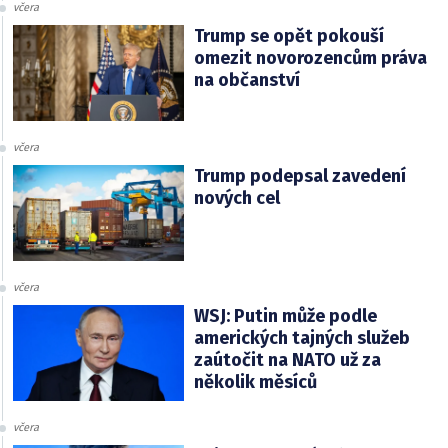
včera
Trump se opět pokouší
omezit novorozencům práva
na občanství
včera
Trump podepsal zavedení
nových cel
včera
WSJ: Putin může podle
amerických tajných služeb
zaútočit na NATO už za
několik měsíců
včera