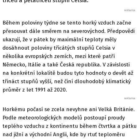
třiceti a pětatřiceti stupni Celsia.
Během poloviny týdne se tento horký vzduch začne
přesouvat dále směrem na severovýchod. Předpovědi
ukazují, že v pátek by maximální teploty měly
dosáhnout poloviny třicátých stupňů Celsia v
několika evropských zemích, mezi které patří
Německo, Itálie a také Česká republika. V závislosti
na konkrétní lokalitě budou tyto hodnoty o devět až
třináct stupňů vyšší, než činí dlouhodobý klimatický
průměr z let 1991 až 2020.
Horkému počasí se zcela nevyhne ani Velká Británie.
Podle meteorologických modelů postoupí proudy
teplého vzduchu z kontinentu během čtvrtka a pátku
nad jižní a východní Anglii, kde by rtuť teploměru