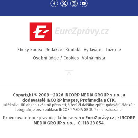
Přejít
Přejít
Přejít
Přejít
na
na
na
na
Facebook
Twitter
Instagram
YouTube
EuroZprávy.cz
Etický kodex
Redakce
Kontakt
Vydavatel
Inzerce
Osobní údaje / Cookies
Volná místa
Přejít
na
začátek
stránky
Copyright © 2009—2026 INCORP MEDIA GROUP s.r.o., a
dodavatelé INCORP images, Profimedia a ČTK.
Jakékoliv užití obsahu včetně převzetí, šíření či dalšího zpřístupňování článků a
fotografií je bez souhlasu INCORP MEDIA GROUP s.r.o. zakázáno.
Provozovatelem zpravodajského serveru
EuroZprávy.cz
je
INCORP
MEDIA GROUP s.r.o.
, IC:
118 23 054
.