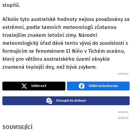
stupňů.
Ačkoliv tyto australské hodnoty nejsou považovány za
extrémní, podle tamních meteorologů zůstanou
trvalejším znakem letošní zimy. Národní
meteorologický úřad dává tento vývoj do souvislosti s
formujícím se fenoménem El Niño v Tichém oceánu,
který pro většinu australského území obvykle
znamená teplejší dny, než bývá zvykem.
Sdílet na X
Sdílet na Facebooku
Vstoupit do diskuze
SOUVISEJÍCÍ