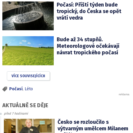
Počasí: Příští týden bude
tropický, do Česka se opět
vrátí vedra
Bude až 34 stupňů.
Meteorologové očekávají
návrat tropického počasí
VÍCE SOUVISEJÍCÍCH
Počasí
,
Léto
AKTUÁLNĚ SE DĚJE
před 7 hodinami
Česko se rozloučilo s
výtvarným umělcem Milanem