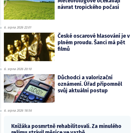
Meteorologové očekávají
návrat tropického počasí
6. srpna 2026 22:01
České oscarové hlasování je v
plném proudu. Šanci má pět
filmů
6. srpna 2026 20:10
Důchodci a valorizační
oznámení. Úřad připomněl
svůj aktuální postup
6. srpna 2026 18:56
Knížáka posmrtně rehabilitovali. Za minulého
režimu strávil měsíce ve vazbě