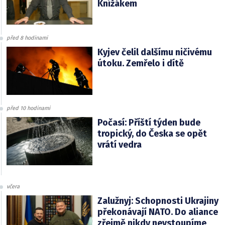
Knížákem
před 8 hodinami
Kyjev čelil dalšímu ničivému
útoku. Zemřelo i dítě
před 10 hodinami
Počasí: Příští týden bude
tropický, do Česka se opět
vrátí vedra
včera
Zalužnyj: Schopnosti Ukrajiny
překonávají NATO. Do aliance
zřejmě nikdy nevstoupíme