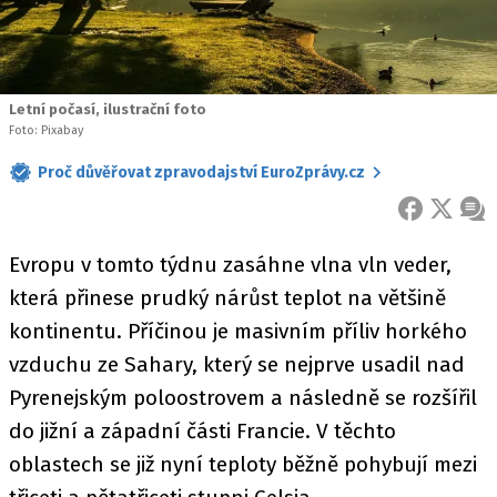
Letní počasí, ilustrační foto
Foto: Pixabay
Proč důvěřovat zpravodajství EuroZprávy.cz
FACEBOOK
X
ZPR
Evropu v tomto týdnu zasáhne vlna vln veder,
která přinese prudký nárůst teplot na většině
kontinentu. Příčinou je masivním příliv horkého
vzduchu ze Sahary, který se nejprve usadil nad
Pyrenejským poloostrovem a následně se rozšířil
do jižní a západní části Francie. V těchto
oblastech se již nyní teploty běžně pohybují mezi