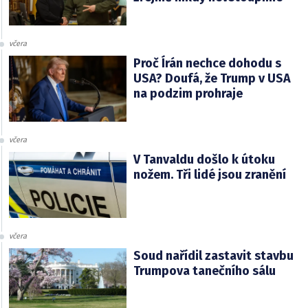
včera
Proč Írán nechce dohodu s
USA? Doufá, že Trump v USA
na podzim prohraje
včera
V Tanvaldu došlo k útoku
nožem. Tři lidé jsou zranění
včera
Soud nařídil zastavit stavbu
Trumpova tanečního sálu