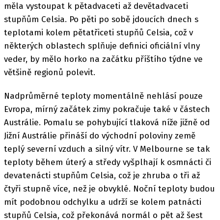
měla vystoupat k pětadvaceti až devětadvaceti
stupňům Celsia. Po pěti po sobě jdoucích dnech s
teplotami kolem pětatřiceti stupňů Celsia, což v
některých oblastech splňuje definici oficiální vlny
veder, by mělo horko na začátku příštího týdne ve
většině regionů polevit.
Nadprůměrné teploty momentálně nehlásí pouze
Evropa, mírný začátek zimy pokračuje také v částech
Austrálie. Pomalu se pohybující tlaková níže jižně od
Jižní Austrálie přináší do východní poloviny země
teplý severní vzduch a silný vítr. V Melbourne se tak
teploty během úterý a středy vyšplhají k osmnácti či
devatenácti stupňům Celsia, což je zhruba o tři až
čtyři stupně více, než je obvyklé. Noční teploty budou
mít podobnou odchylku a udrží se kolem patnácti
stupňů Celsia, což překonává normál o pět až šest