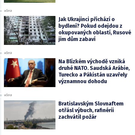
včera
Jak Ukrajinci přichází o
bydlení? Pokud odejdou z
okupovaných oblastí, Rusové
jim dům zabaví
včera
Na Blízkém východě vzniká
druhé NATO. Saudská Arábie,
Turecko a Pákistán uzavřely
významnou dohodu
včera
Bratislavským Slovnaftem
otřásl výbuch, rafinérii
zachvátil požár