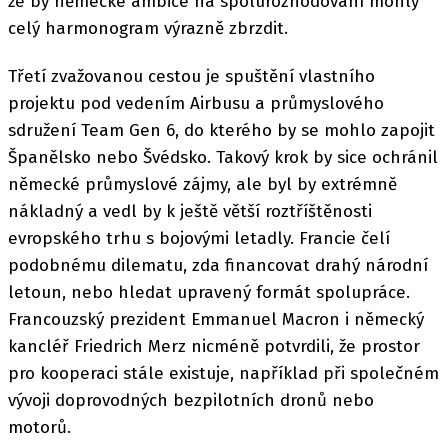
že by německé ambice na spolurozhodování mohly
celý harmonogram výrazně zbrzdit.
Třetí zvažovanou cestou je spuštění vlastního
projektu pod vedením Airbusu a průmyslového
sdružení Team Gen 6, do kterého by se mohlo zapojit
Španělsko nebo Švédsko. Takový krok by sice ochránil
německé průmyslové zájmy, ale byl by extrémně
nákladný a vedl by k ještě větší roztříštěnosti
evropského trhu s bojovými letadly. Francie čelí
podobnému dilematu, zda financovat drahý národní
letoun, nebo hledat upravený formát spolupráce.
Francouzský prezident Emmanuel Macron i německý
kancléř Friedrich Merz nicméně potvrdili, že prostor
pro kooperaci stále existuje, například při společném
vývoji doprovodných bezpilotních dronů nebo
motorů.