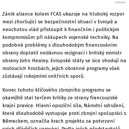
Zánik aliance kolem FCAS ukazuje na hluboký rozpor
mezi zhoršující se bezpečnostní situací v Evropě a
neochotou vlád přistoupit k finančním i politickým
kompromisům při nákupech vojenské techniky. Na
podobné problémy s dlouhodobým financováním
obrany doplatil nedávnou rezignací i britský ministr
obrany John Healey. Evropské státy se sice shodují na
rostoucích hrozbách, jejich obranné programy však
zůstávají rukojmími vnitřních sporů.
Konec tohoto klíčového zbrojního programu se
okamžitě stal terčem kritiky ze strany francouzské
krajní pravice. Hlavní opoziční síla, Národní sdružení,
která dlouhodobě vystupuje proti zbrojní spolupráci s
Německem, označila krach projektu za potvrzení
svých dřívějších varování. Podle jejích představitelů