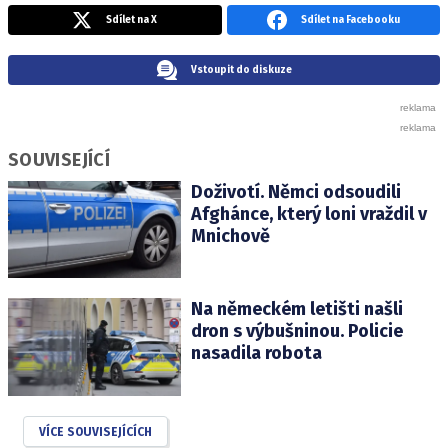
Sdílet na X
Sdílet na Facebooku
Vstoupit do diskuze
SOUVISEJÍCÍ
Doživotí. Němci odsoudili
Afghánce, který loni vraždil v
Mnichově
Na německém letišti našli
dron s výbušninou. Policie
nasadila robota
VÍCE SOUVISEJÍCÍCH