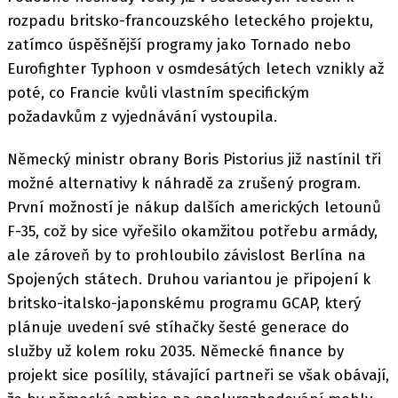
rozpadu britsko-francouzského leteckého projektu,
zatímco úspěšnější programy jako Tornado nebo
Eurofighter Typhoon v osmdesátých letech vznikly až
poté, co Francie kvůli vlastním specifickým
požadavkům z vyjednávání vystoupila.
Německý ministr obrany Boris Pistorius již nastínil tři
možné alternativy k náhradě za zrušený program.
První možností je nákup dalších amerických letounů
F-35, což by sice vyřešilo okamžitou potřebu armády,
ale zároveň by to prohloubilo závislost Berlína na
Spojených státech. Druhou variantou je připojení k
britsko-italsko-japonskému programu GCAP, který
plánuje uvedení své stíhačky šesté generace do
služby už kolem roku 2035. Německé finance by
projekt sice posílily, stávající partneři se však obávají,