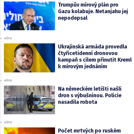
Trumpův mírový plán pro
Gazu kolabuje. Netanjahu jej
nepodepsal
včera
Ukrajinská armáda provedla
čtyřicetidenní dronovou
kampaň s cílem přinutit Kreml
k mírovým jednáním
včera
Na německém letišti našli
dron s výbušninou. Policie
nasadila robota
včera
Počet mrtvých po ruském