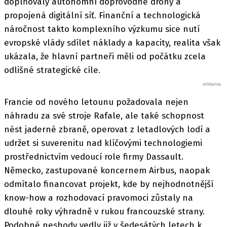
doplňovaly autonomní doprovodné drony a
propojená digitální síť. Finanční a technologická
náročnost takto komplexního výzkumu sice nutí
evropské vlády sdílet náklady a kapacity, realita však
ukázala, že hlavní partneři měli od počátku zcela
odlišné strategické cíle.
Francie od nového letounu požadovala nejen
náhradu za své stroje Rafale, ale také schopnost
nést jaderné zbraně, operovat z letadlových lodí a
udržet si suverenitu nad klíčovými technologiemi
prostřednictvím vedoucí role firmy Dassault.
Německo, zastupované koncernem Airbus, naopak
odmítalo financovat projekt, kde by nejhodnotnější
know-how a rozhodovací pravomoci zůstaly na
dlouhé roky výhradně v rukou francouzské strany.
Podobné neshody vedly již v šedesátých letech k