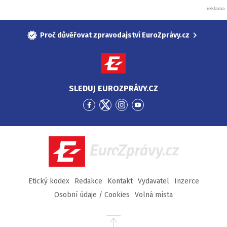
Proč důvěřovat zpravodajství EuroZprávy.cz
SLEDUJ EUROZPRÁVY.CZ
Přejít
Přejít
Přejít
Přejít
na
na
na
na
Facebook
Twitter
Instagram
YouTube
EuroZprávy.cz
Etický kodex
Redakce
Kontakt
Vydavatel
Inzerce
Osobní údaje / Cookies
Volná místa
Přejít
na