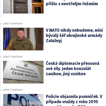
přišlo s neotřelým řešením
před 3 hodinami
V NATO nikdy nebudeme, míní
bývalý šéf ukrajinské armády
Zalužnyj
před 5 hodinami
Česká diplomacie přesouvá
své síly. Jeden konzulát
zanikne, jiný vznikne
před 5 hodinami
Policie objasnila pomníček. V
případu vraždy z roku 2010