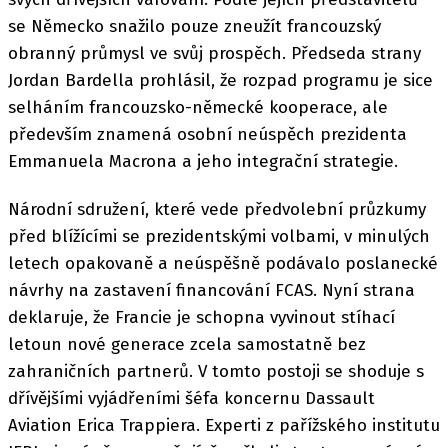
se Německo snažilo pouze zneužít francouzský
obranný průmysl ve svůj prospěch. Předseda strany
Jordan Bardella prohlásil, že rozpad programu je sice
selháním francouzsko-německé kooperace, ale
především znamená osobní neúspěch prezidenta
Emmanuela Macrona a jeho integrační strategie.
Národní sdružení, které vede předvolební průzkumy
před blížícími se prezidentskými volbami, v minulých
letech opakovaně a neúspěšně podávalo poslanecké
návrhy na zastavení financování FCAS. Nyní strana
deklaruje, že Francie je schopna vyvinout stíhací
letoun nové generace zcela samostatně bez
zahraničních partnerů. V tomto postoji se shoduje s
dřívějšími vyjádřeními šéfa koncernu Dassault
Aviation Erica Trappiera. Experti z pařížského institutu