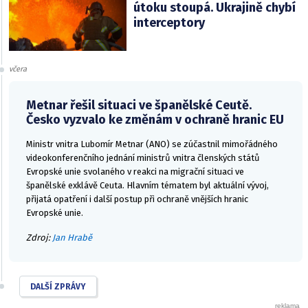
útoku stoupá. Ukrajině chybí
interceptory
včera
Metnar řešil situaci ve španělské Ceutě.
Česko vyzvalo ke změnám v ochraně hranic EU
Ministr vnitra Lubomír Metnar (ANO) se zúčastnil mimořádného
videokonferenčního jednání ministrů vnitra členských států
Evropské unie svolaného v reakci na migrační situaci ve
španělské exklávě Ceuta. Hlavním tématem byl aktuální vývoj,
přijatá opatření i další postup při ochraně vnějších hranic
Evropské unie.
Zdroj:
Jan Hrabě
DALŠÍ ZPRÁVY