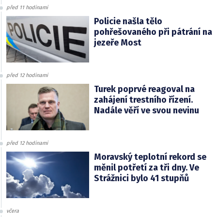
před 11 hodinami
Policie našla tělo
pohřešovaného při pátrání na
jezeře Most
před 12 hodinami
Turek poprvé reagoval na
zahájení trestního řízení.
Nadále věří ve svou nevinu
před 12 hodinami
Moravský teplotní rekord se
měnil potřetí za tři dny. Ve
Strážnici bylo 41 stupňů
včera