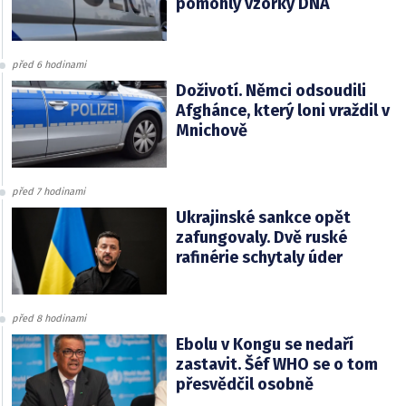
pomohly vzorky DNA
před 6 hodinami
Doživotí. Němci odsoudili
Afghánce, který loni vraždil v
Mnichově
před 7 hodinami
Ukrajinské sankce opět
zafungovaly. Dvě ruské
rafinérie schytaly úder
před 8 hodinami
Ebolu v Kongu se nedaří
zastavit. Šéf WHO se o tom
přesvědčil osobně