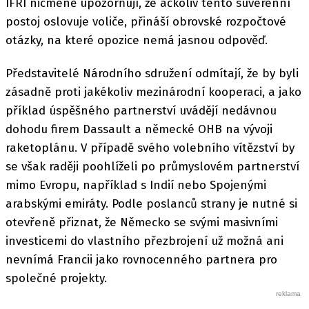
IFRI nicméně upozorňují, že ačkoliv tento suverénní
postoj oslovuje voliče, přináší obrovské rozpočtové
otázky, na které opozice nemá jasnou odpověď.
Představitelé Národního sdružení odmítají, že by byli
zásadně proti jakékoliv mezinárodní kooperaci, a jako
příklad úspěšného partnerství uvádějí nedávnou
dohodu firem Dassault a německé OHB na vývoji
raketoplánu. V případě svého volebního vítězství by
se však raději poohlíželi po průmyslovém partnerství
mimo Evropu, například s Indií nebo Spojenými
arabskými emiráty. Podle poslanců strany je nutné si
otevřeně přiznat, že Německo se svými masivními
investicemi do vlastního přezbrojení už možná ani
nevnímá Francii jako rovnocenného partnera pro
společné projekty.