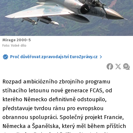
Mirage 2000-5
Foto: Volné dílo
Proč důvěřovat zpravodajství EuroZprávy.cz
FACEBOOK
X
ZPR
Rozpad ambiciózního zbrojního programu
stíhacího letounu nové generace FCAS, od
kterého Německo definitivně odstoupilo,
představuje tvrdou ránu pro evropskou
obrannou spolupráci. Společný projekt Francie,
Německa a Španělska, který měl během příštích