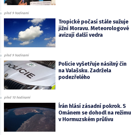
před 9 hodinami
Tropické počasí stále sužuje
jižní Moravu. Meteorologové
avizují další vedra
před 9 hodinami
Policie vyšetřuje násilný čin
na Valašsku. Zadržela
podezřelého
před 10 hodinami
Írán hlásí zásadní pokrok. S
Ománem se dohodl na režimu
v Hormuzském průlivu