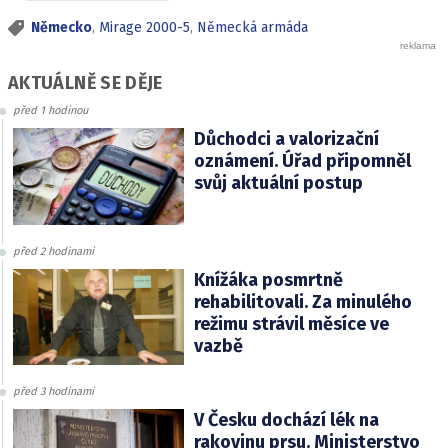
Německo
,
Mirage 2000-5
,
Německá armáda
AKTUÁLNĚ SE DĚJE
před 1 hodinou
Důchodci a valorizační
oznámení. Úřad připomněl
svůj aktuální postup
před 2 hodinami
Knížáka posmrtně
rehabilitovali. Za minulého
režimu strávil měsíce ve
vazbě
před 3 hodinami
V Česku dochází lék na
rakovinu prsu. Ministerstvo