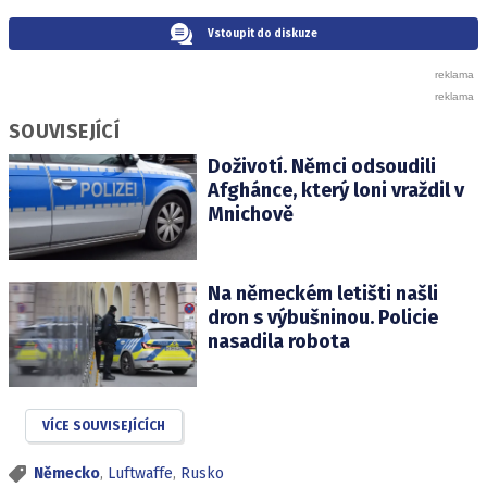
Vstoupit do diskuze
SOUVISEJÍCÍ
Doživotí. Němci odsoudili
Afghánce, který loni vraždil v
Mnichově
Na německém letišti našli
dron s výbušninou. Policie
nasadila robota
VÍCE SOUVISEJÍCÍCH
Německo
,
Luftwaffe
,
Rusko