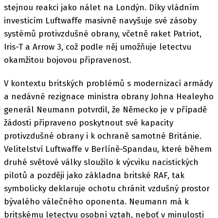
stejnou reakci jako nálet na Londýn. Díky vládním
investicím Luftwaffe masivně navyšuje své zásoby
systémů protivzdušné obrany, včetně raket Patriot,
Iris-T a Arrow 3, což podle něj umožňuje letectvu
okamžitou bojovou připravenost.
V kontextu britských problémů s modernizací armády
a nedávné rezignace ministra obrany Johna Healeyho
generál Neumann potvrdil, že Německo je v případě
žádosti připraveno poskytnout své kapacity
protivzdušné obrany i k ochraně samotné Británie.
Velitelství Luftwaffe v Berlíně-Spandau, které během
druhé světové války sloužilo k výcviku nacistických
pilotů a později jako základna britské RAF, tak
symbolicky deklaruje ochotu chránit vzdušný prostor
bývalého válečného oponenta. Neumann má k
britskému letectvu osobní vztah, neboť v minulosti