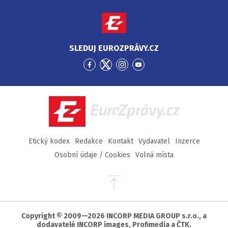
SLEDUJ EUROZPRÁVY.CZ
Přejít
Přejít
Přejít
Přejít
na
na
na
na
Facebook
Twitter
Instagram
YouTube
EuroZprávy.cz
Etický kodex
Redakce
Kontakt
Vydavatel
Inzerce
Osobní údaje / Cookies
Volná místa
Přejít
na
začátek
stránky
Copyright © 2009—2026 INCORP MEDIA GROUP s.r.o., a
dodavatelé INCORP images, Profimedia a ČTK.