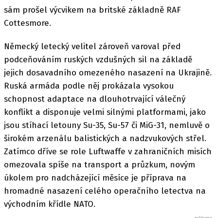
sám prošel výcvikem na britské základně RAF
Cottesmore.
Německý letecký velitel zároveň varoval před
podceňováním ruských vzdušných sil na základě
jejich dosavadního omezeného nasazení na Ukrajině.
Ruská armáda podle něj prokázala vysokou
schopnost adaptace na dlouhotrvající válečný
konflikt a disponuje velmi silnými platformami, jako
jsou stíhací letouny Su-35, Su-57 či MiG-31, nemluvě o
širokém arzenálu balistických a nadzvukových střel.
Zatímco dříve se role Luftwaffe v zahraničních misích
omezovala spíše na transport a průzkum, novým
úkolem pro nadcházející měsíce je příprava na
hromadné nasazení celého operačního letectva na
východním křídle NATO.