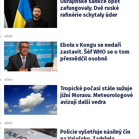
Ukrajinské sankce opět
zafungovaly. Dvě ruské
rafinérie schytaly úder
včera
Ebolu v Kongu se nedaří
zastavit. Šéf WHO se o tom
přesvědčil osobně
včera
Tropické počasí stále sužuje
jižní Moravu. Meteorologové
avizují další vedra
včera
Policie vyšetřuje násilný čin
na Valašsku. Zadržela