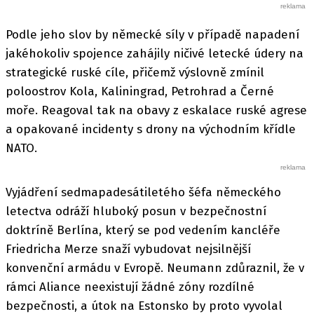
Podle jeho slov by německé síly v případě napadení
jakéhokoliv spojence zahájily ničivé letecké údery na
strategické ruské cíle, přičemž výslovně zmínil
poloostrov Kola, Kaliningrad, Petrohrad a Černé
moře. Reagoval tak na obavy z eskalace ruské agrese
a opakované incidenty s drony na východním křídle
NATO.
Vyjádření sedmapadesátiletého šéfa německého
letectva odráží hluboký posun v bezpečnostní
doktríně Berlína, který se pod vedením kancléře
Friedricha Merze snaží vybudovat nejsilnější
konvenční armádu v Evropě. Neumann zdůraznil, že v
rámci Aliance neexistují žádné zóny rozdílné
bezpečnosti, a útok na Estonsko by proto vyvolal