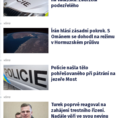
podezřelého
včera
Írán hlásí zásadní pokrok. S
Ománem se dohodl na režimu
v Hormuzském průlivu
včera
Policie našla tělo
pohřešovaného při pátrání na
jezeře Most
včera
Turek poprvé reagoval na
zahájení trestního řízení.
Nadále věří ve svou nevinu