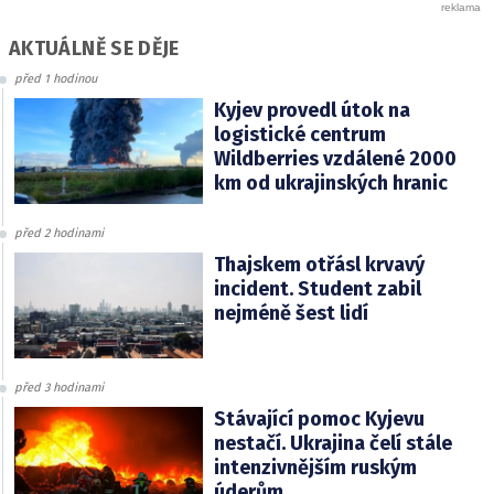
AKTUÁLNĚ SE DĚJE
před 1 hodinou
Kyjev provedl útok na
logistické centrum
Wildberries vzdálené 2000
km od ukrajinských hranic
před 2 hodinami
Thajskem otřásl krvavý
incident. Student zabil
nejméně šest lidí
před 3 hodinami
Stávající pomoc Kyjevu
nestačí. Ukrajina čelí stále
intenzivnějším ruským
úderům