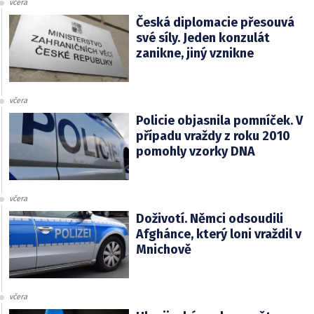
včera
Česká diplomacie přesouvá
své síly. Jeden konzulát
zanikne, jiný vznikne
včera
Policie objasnila pomníček. V
případu vraždy z roku 2010
pomohly vzorky DNA
včera
Doživotí. Němci odsoudili
Afghánce, který loni vraždil v
Mnichově
včera