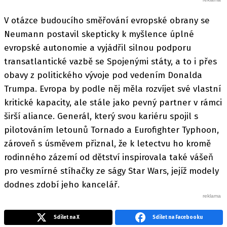
V otázce budoucího směřování evropské obrany se
Neumann postavil skepticky k myšlence úplné
evropské autonomie a vyjádřil silnou podporu
transatlantické vazbě se Spojenými státy, a to i přes
obavy z politického vývoje pod vedením Donalda
Trumpa. Evropa by podle něj měla rozvíjet své vlastní
kritické kapacity, ale stále jako pevný partner v rámci
širší aliance. Generál, který svou kariéru spojil s
pilotováním letounů Tornado a Eurofighter Typhoon,
zároveň s úsměvem přiznal, že k letectvu ho kromě
rodinného zázemí od dětství inspirovala také vášeň
pro vesmírné stíhačky ze ságy Star Wars, jejíž modely
dodnes zdobí jeho kancelář.
Sdílet na X
Sdílet na Facebooku