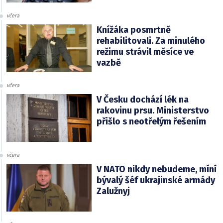
včera
Knížáka posmrtně
rehabilitovali. Za minulého
režimu strávil měsíce ve
vazbě
včera
V Česku dochází lék na
rakovinu prsu. Ministerstvo
přišlo s neotřelým řešením
včera
V NATO nikdy nebudeme, míní
bývalý šéf ukrajinské armády
Zalužnyj