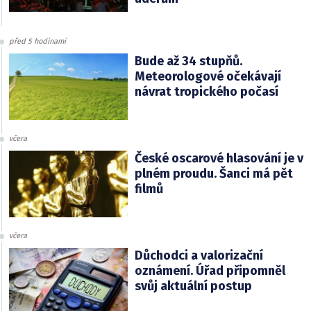
před 5 hodinami
Bude až 34 stupňů.
Meteorologové očekávají
návrat tropického počasí
včera
České oscarové hlasování je v
plném proudu. Šanci má pět
filmů
včera
Důchodci a valorizační
oznámení. Úřad připomněl
svůj aktuální postup