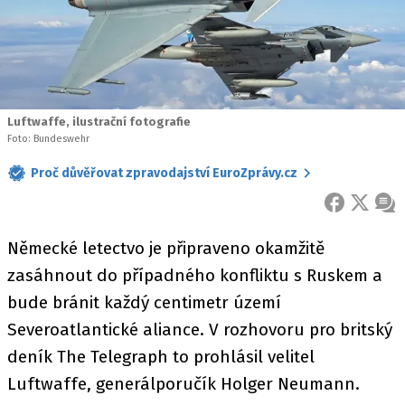
Luftwaffe, ilustrační fotografie
Foto: Bundeswehr
Proč důvěřovat zpravodajství EuroZprávy.cz
FACEBOOK
X
ZPR
Německé letectvo je připraveno okamžitě
zasáhnout do případného konfliktu s Ruskem a
bude bránit každý centimetr území
Severoatlantické aliance. V rozhovoru pro britský
deník The Telegraph to prohlásil velitel
Luftwaffe, generálporučík Holger Neumann.