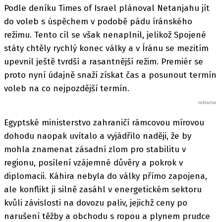
Podle deníku Times of Israel plánoval Netanjahu jít
do voleb s úspěchem v podobě pádu íránského
režimu. Tento cíl se však nenaplnil, jelikož Spojené
státy chtěly rychlý konec války a v Íránu se mezitím
upevnil ještě tvrdší a rasantnější režim. Premiér se
proto nyní údajně snaží získat čas a posunout termín
voleb na co nejpozdější termín.
Egyptské ministerstvo zahraničí rámcovou mírovou
dohodu naopak uvítalo a vyjádřilo naději, že by
mohla znamenat zásadní zlom pro stabilitu v
regionu, posílení vzájemné důvěry a pokrok v
diplomacii. Káhira nebyla do války přímo zapojena,
ale konflikt ji silně zasáhl v energetickém sektoru
kvůli závislosti na dovozu paliv, jejichž ceny po
narušení těžby a obchodu s ropou a plynem prudce