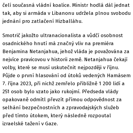
čelí současná vládní koalice. Ministr hodlá dál jednat
tak, aby si armáda v Libanonu udržela plnou svobodu
jednání pro zatlačení Hizballáhu.
Smotrič jakožto ultranacionalista a vůdčí osobnost
osadnického hnutí má značný vliv na premiéra
Benjamina Netanjahua, jehož vláda je považována za
nejvíce pravicovou v historii země. Netanjahua čekají
volby, které se musí uskutečnit nejpozději v říjnu.
Půjde o první hlasování od útoků vedených Hamásem
7. října 2023, při nichž zemřelo přibližně 1 200 lidí a
251 osob bylo vzato jako rukojmí. Předseda vlády
opakovaně odmítl převzít přímou odpovědnost za
selhání bezpečnostních a zpravodajských služeb
před tímto útokem, který následně rozpoutal
izraelské tažení v Gaze.