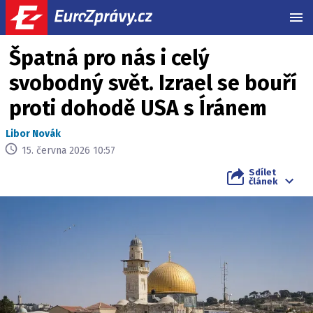
MEN
Špatná pro nás i celý
svobodný svět. Izrael se bouří
proti dohodě USA s Íránem
Libor Novák
15. června 2026 10:57
Sdílet
článek