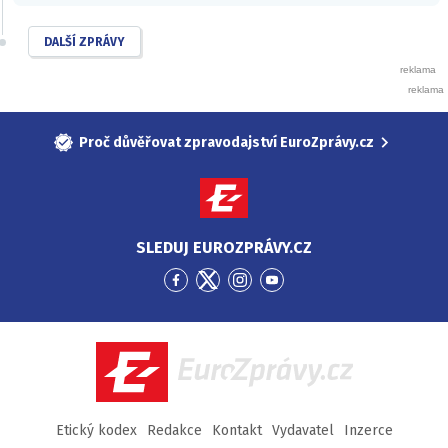
DALŠÍ ZPRÁVY
Proč důvěřovat zpravodajství EuroZprávy.cz
SLEDUJ EUROZPRÁVY.CZ
Přejít
Přejít
Přejít
Přejít
na
na
na
na
Facebook
Twitter
Instagram
YouTube
EuroZprávy.cz
Etický kodex
Redakce
Kontakt
Vydavatel
Inzerce