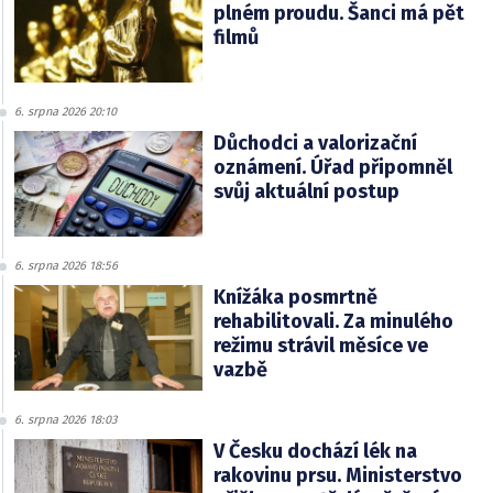
plném proudu. Šanci má pět
filmů
6. srpna 2026 20:10
Důchodci a valorizační
oznámení. Úřad připomněl
svůj aktuální postup
6. srpna 2026 18:56
Knížáka posmrtně
rehabilitovali. Za minulého
režimu strávil měsíce ve
vazbě
6. srpna 2026 18:03
V Česku dochází lék na
rakovinu prsu. Ministerstvo