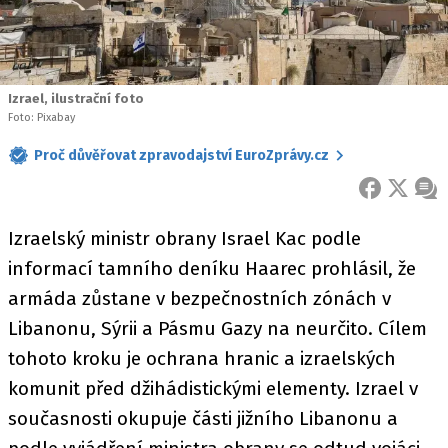
Izrael, ilustrační foto
Foto: Pixabay
Proč důvěřovat zpravodajství EuroZprávy.cz
FACEBOOK
X
ZPR
Izraelský ministr obrany Israel Kac podle
informací tamního deníku Haarec prohlásil, že
armáda zůstane v bezpečnostních zónách v
Libanonu, Sýrii a Pásmu Gazy na neurčito. Cílem
tohoto kroku je ochrana hranic a izraelských
komunit před džihádistickými elementy. Izrael v
současnosti okupuje části jižního Libanonu a