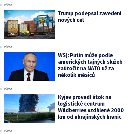
včera
Trump podepsal zavedení
nových cel
včera
WSJ: Putin může podle
amerických tajných služeb
zaútočit na NATO už za
několik měsíců
včera
Kyjev provedl útok na
logistické centrum
Wildberries vzdálené 2000
km od ukrajinských hranic
včera