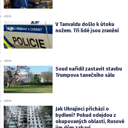
včera
V Tanvaldu došlo k útoku
nožem. Tři lidé jsou zranění
včera
Soud nařídil zastavit stavbu
Trumpova tanečního sálu
včera
Jak Ukrajinci přichází o
bydlení? Pokud odejdou z
okupovaných oblastí, Rusové
jim dům zabaví