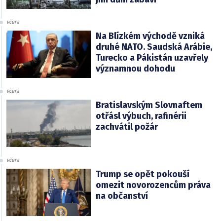
včera
Na Blízkém východě vzniká
druhé NATO. Saudská Arábie,
Turecko a Pákistán uzavřely
významnou dohodu
včera
Bratislavským Slovnaftem
otřásl výbuch, rafinérii
zachvátil požár
včera
Trump se opět pokouší
omezit novorozencům práva
na občanství