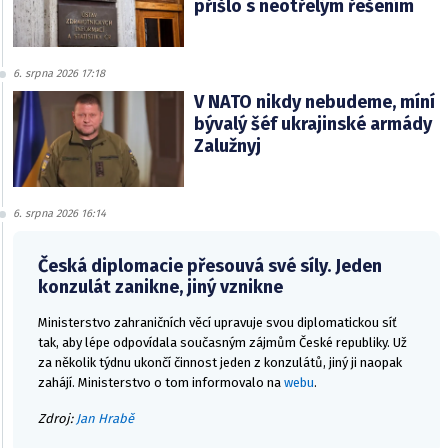
přišlo s neotřelým řešením
6. srpna 2026 17:18
V NATO nikdy nebudeme, míní
bývalý šéf ukrajinské armády
Zalužnyj
6. srpna 2026 16:14
Česká diplomacie přesouvá své síly. Jeden
konzulát zanikne, jiný vznikne
Ministerstvo zahraničních věcí upravuje svou diplomatickou síť
tak, aby lépe odpovídala současným zájmům České republiky. Už
za několik týdnu ukončí činnost jeden z konzulátů, jiný ji naopak
zahájí. Ministerstvo o tom informovalo na
webu
.
Zdroj:
Jan Hrabě