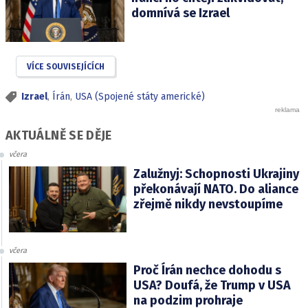
domnívá se Izrael
VÍCE SOUVISEJÍCÍCH
Izrael
,
Írán
,
USA (Spojené státy americké)
AKTUÁLNĚ SE DĚJE
včera
Zalužnyj: Schopnosti Ukrajiny
překonávají NATO. Do aliance
zřejmě nikdy nevstoupíme
včera
Proč Írán nechce dohodu s
USA? Doufá, že Trump v USA
na podzim prohraje