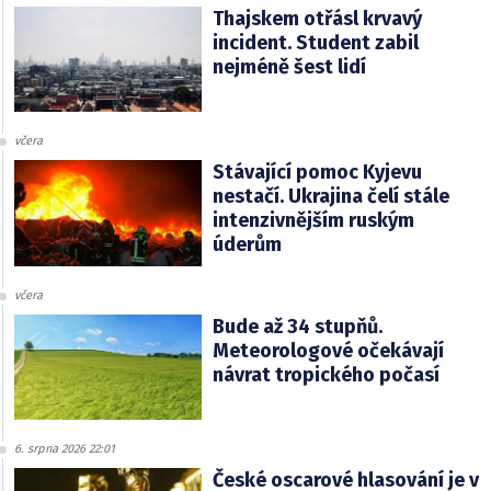
Thajskem otřásl krvavý
incident. Student zabil
nejméně šest lidí
včera
Stávající pomoc Kyjevu
nestačí. Ukrajina čelí stále
intenzivnějším ruským
úderům
včera
Bude až 34 stupňů.
Meteorologové očekávají
návrat tropického počasí
6. srpna 2026 22:01
České oscarové hlasování je v