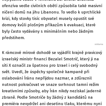
ofenzíva vedle civilních obětí způsobila také masivní
ničení domů na jihu Libanonu. To vedlo k uprchlické
krizi, kdy stovky tisíc obyvatel musely opustit své
domovy kvůli plošným příkazům k evakuaci, které
byly často vydávány s minimálním nebo žádným
předstihem.
K rámcové mírové dohodě se vyjádřil krajně pravicový
izraelský ministr financí Bezalel Smotrič, který ji na
síti X označil za špatnou pro Izrael i celý svobodný
svět. Uvedl, že úspěchy společné kampaně při
oslabování Íránu nepřijdou nazmar, a zdůraznil
nutnost pokračovat ve snaze svrhnout tamní režim
kreativními způsoby, aby Írán nikdy nezískal jaderné
zbraně. Podle Smotriče by žádný z kandidátů na
premiéra nevydržel ani desetinu tlaku, kterému nyní