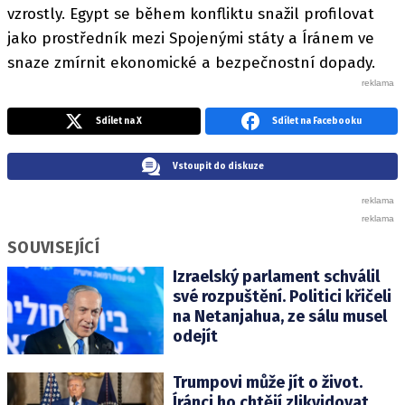
vzrostly. Egypt se během konfliktu snažil profilovat
jako prostředník mezi Spojenými státy a Íránem ve
snaze zmírnit ekonomické a bezpečnostní dopady.
Sdílet na X
Sdílet na Facebooku
Vstoupit do diskuze
SOUVISEJÍCÍ
Izraelský parlament schválil
své rozpuštění. Politici křičeli
na Netanjahua, ze sálu musel
odejít
Trumpovi může jít o život.
Íránci ho chtějí zlikvidovat,