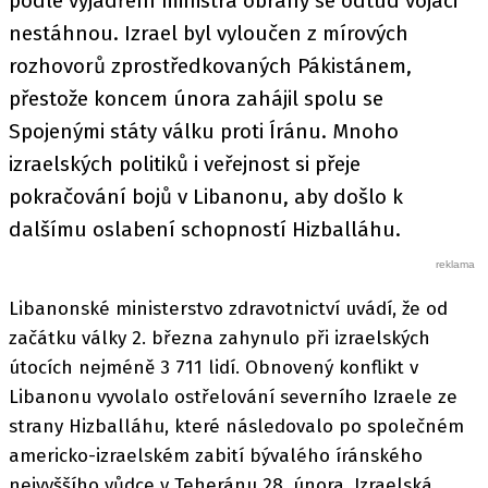
podle vyjádření ministra obrany se odtud vojáci
nestáhnou. Izrael byl vyloučen z mírových
rozhovorů zprostředkovaných Pákistánem,
přestože koncem února zahájil spolu se
Spojenými státy válku proti Íránu. Mnoho
izraelských politiků i veřejnost si přeje
pokračování bojů v Libanonu, aby došlo k
dalšímu oslabení schopností Hizballáhu.
Libanonské ministerstvo zdravotnictví uvádí, že od
začátku války 2. března zahynulo při izraelských
útocích nejméně 3 711 lidí. Obnovený konflikt v
Libanonu vyvolalo ostřelování severního Izraele ze
strany Hizballáhu, které následovalo po společném
americko-izraelském zabití bývalého íránského
nejvyššího vůdce v Teheránu 28. února. Izraelská