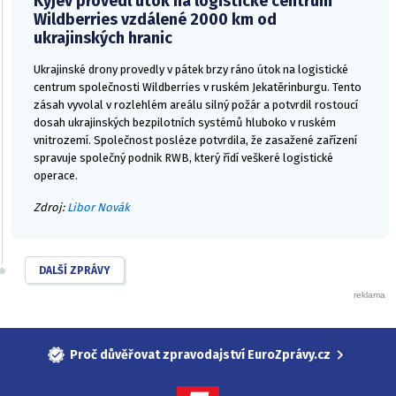
Kyjev provedl útok na logistické centrum
Wildberries vzdálené 2000 km od
ukrajinských hranic
Ukrajinské drony provedly v pátek brzy ráno útok na logistické
centrum společnosti Wildberries v ruském Jekatěrinburgu. Tento
zásah vyvolal v rozlehlém areálu silný požár a potvrdil rostoucí
dosah ukrajinských bezpilotních systémů hluboko v ruském
vnitrozemí. Společnost posléze potvrdila, že zasažené zařízení
spravuje společný podnik RWB, který řídí veškeré logistické
operace.
Zdroj:
Libor Novák
DALŠÍ ZPRÁVY
Proč důvěřovat zpravodajství EuroZprávy.cz