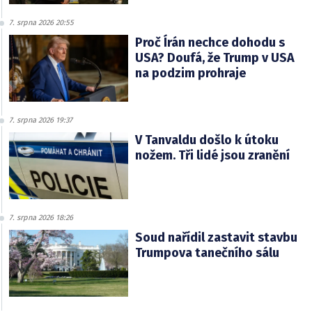
7. srpna 2026 20:55
Proč Írán nechce dohodu s
USA? Doufá, že Trump v USA
na podzim prohraje
7. srpna 2026 19:37
V Tanvaldu došlo k útoku
nožem. Tři lidé jsou zranění
7. srpna 2026 18:26
Soud nařídil zastavit stavbu
Trumpova tanečního sálu