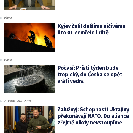
včera
Kyjev čelil dalšímu ničivému
útoku. Zemřelo i dítě
včera
Počasí: Příští týden bude
tropický, do Česka se opět
vrátí vedra
7. srpna 2026 22:04
Zalužnyj: Schopnosti Ukrajiny
překonávají NATO. Do aliance
zřejmě nikdy nevstoupíme