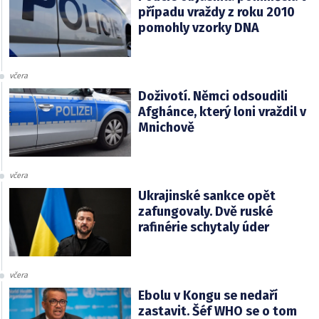
případu vraždy z roku 2010
pomohly vzorky DNA
včera
Doživotí. Němci odsoudili
Afghánce, který loni vraždil v
Mnichově
včera
Ukrajinské sankce opět
zafungovaly. Dvě ruské
rafinérie schytaly úder
včera
Ebolu v Kongu se nedaří
zastavit. Šéf WHO se o tom