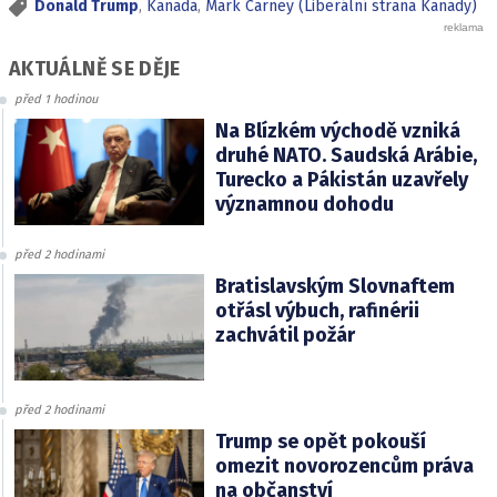
Donald Trump
,
Kanada
,
Mark Carney (Liberální strana Kanady)
AKTUÁLNĚ SE DĚJE
před 1 hodinou
Na Blízkém východě vzniká
druhé NATO. Saudská Arábie,
Turecko a Pákistán uzavřely
významnou dohodu
před 2 hodinami
Bratislavským Slovnaftem
otřásl výbuch, rafinérii
zachvátil požár
před 2 hodinami
Trump se opět pokouší
omezit novorozencům práva
na občanství