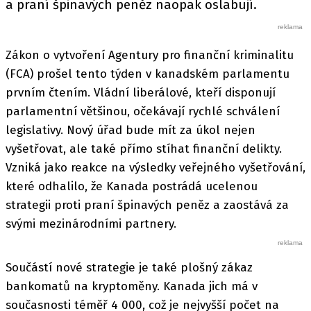
a praní špinavých peněz naopak oslabují.
Zákon o vytvoření Agentury pro finanční kriminalitu
(FCA) prošel tento týden v kanadském parlamentu
prvním čtením. Vládní liberálové, kteří disponují
parlamentní většinou, očekávají rychlé schválení
legislativy. Nový úřad bude mít za úkol nejen
vyšetřovat, ale také přímo stíhat finanční delikty.
Vzniká jako reakce na výsledky veřejného vyšetřování,
které odhalilo, že Kanada postrádá ucelenou
strategii proti praní špinavých peněz a zaostává za
svými mezinárodními partnery.
Součástí nové strategie je také plošný zákaz
bankomatů na kryptoměny. Kanada jich má v
současnosti téměř 4 000, což je nejvyšší počet na