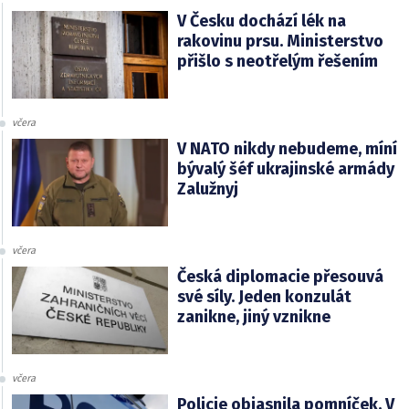
V Česku dochází lék na
rakovinu prsu. Ministerstvo
přišlo s neotřelým řešením
včera
V NATO nikdy nebudeme, míní
bývalý šéf ukrajinské armády
Zalužnyj
včera
Česká diplomacie přesouvá
své síly. Jeden konzulát
zanikne, jiný vznikne
včera
Policie objasnila pomníček. V