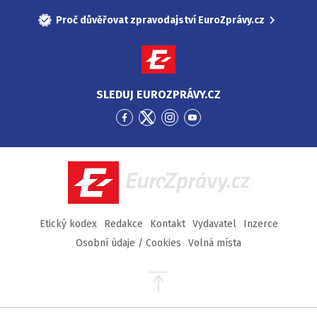
Proč důvěřovat zpravodajství EuroZprávy.cz
SLEDUJ EUROZPRÁVY.CZ
Přejít
Přejít
Přejít
Přejít
na
na
na
na
Facebook
Twitter
Instagram
YouTube
EuroZprávy.cz
Etický kodex
Redakce
Kontakt
Vydavatel
Inzerce
Osobní údaje / Cookies
Volná místa
Přejít
na
začátek
stránky