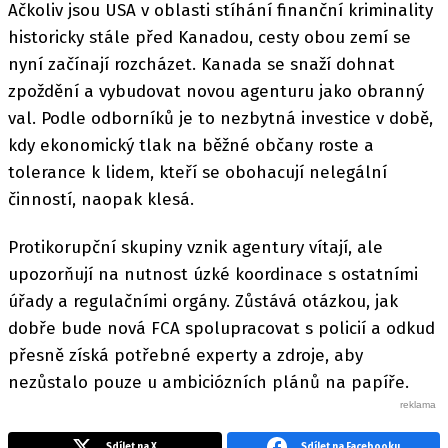
Ačkoliv jsou USA v oblasti stíhání finanční kriminality
historicky stále před Kanadou, cesty obou zemí se
nyní začínají rozcházet. Kanada se snaží dohnat
zpoždění a vybudovat novou agenturu jako obranný
val. Podle odborníků je to nezbytná investice v době,
kdy ekonomický tlak na běžné občany roste a
tolerance k lidem, kteří se obohacují nelegální
činností, naopak klesá.
Protikorupční skupiny vznik agentury vítají, ale
upozorňují na nutnost úzké koordinace s ostatními
úřady a regulačními orgány. Zůstává otázkou, jak
dobře bude nová FCA spolupracovat s policií a odkud
přesně získá potřebné experty a zdroje, aby
nezůstalo pouze u ambiciózních plánů na papíře.
Sdílet na X
Sdílet na Facebooku