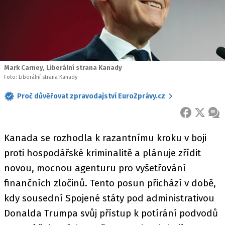
Mark Carney, Liberální strana Kanady
Foto: Liberální strana Kanady
Proč důvěřovat zpravodajství EuroZprávy.cz
FACEBOOK
X
ZPR
Kanada se rozhodla k razantnímu kroku v boji
proti hospodářské kriminalitě a plánuje zřídit
novou, mocnou agenturu pro vyšetřování
finančních zločinů. Tento posun přichází v době,
kdy sousední Spojené státy pod administrativou
Donalda Trumpa svůj přístup k potírání podvodů