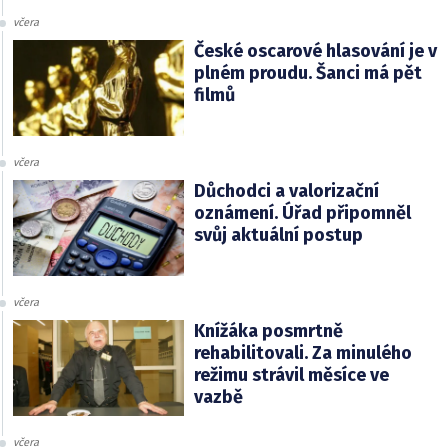
včera
České oscarové hlasování je v
plném proudu. Šanci má pět
filmů
včera
Důchodci a valorizační
oznámení. Úřad připomněl
svůj aktuální postup
včera
Knížáka posmrtně
rehabilitovali. Za minulého
režimu strávil měsíce ve
vazbě
včera