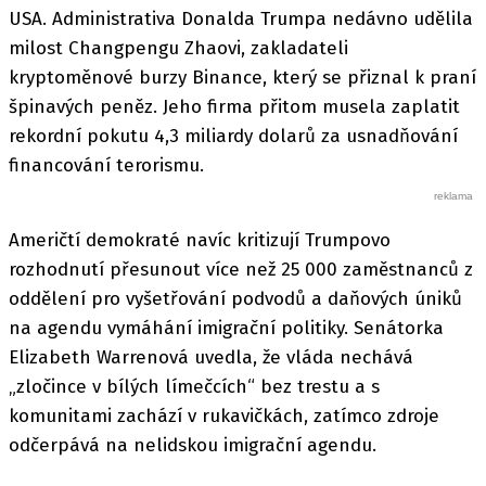
USA. Administrativa Donalda Trumpa nedávno udělila
milost Changpengu Zhaovi, zakladateli
kryptoměnové burzy Binance, který se přiznal k praní
špinavých peněz. Jeho firma přitom musela zaplatit
rekordní pokutu 4,3 miliardy dolarů za usnadňování
financování terorismu.
Američtí demokraté navíc kritizují Trumpovo
rozhodnutí přesunout více než 25 000 zaměstnanců z
oddělení pro vyšetřování podvodů a daňových úniků
na agendu vymáhání imigrační politiky. Senátorka
Elizabeth Warrenová uvedla, že vláda nechává
„zločince v bílých límečcích“ bez trestu a s
komunitami zachází v rukavičkách, zatímco zdroje
odčerpává na nelidskou imigrační agendu.