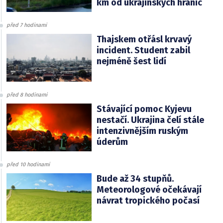
km od ukrajinských hranic
před 7 hodinami
Thajskem otřásl krvavý
incident. Student zabil
nejméně šest lidí
před 8 hodinami
Stávající pomoc Kyjevu
nestačí. Ukrajina čelí stále
intenzivnějším ruským
úderům
před 10 hodinami
Bude až 34 stupňů.
Meteorologové očekávají
návrat tropického počasí