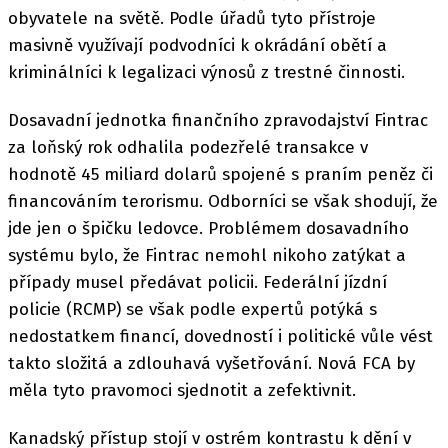
obyvatele na světě. Podle úřadů tyto přístroje
masivně využívají podvodníci k okrádání obětí a
kriminálníci k legalizaci výnosů z trestné činnosti.
Dosavadní jednotka finančního zpravodajství Fintrac
za loňský rok odhalila podezřelé transakce v
hodnotě 45 miliard dolarů spojené s praním peněz či
financováním terorismu. Odborníci se však shodují, že
jde jen o špičku ledovce. Problémem dosavadního
systému bylo, že Fintrac nemohl nikoho zatýkat a
případy musel předávat policii. Federální jízdní
policie (RCMP) se však podle expertů potýká s
nedostatkem financí, dovedností i politické vůle vést
takto složitá a zdlouhavá vyšetřování. Nová FCA by
měla tyto pravomoci sjednotit a zefektivnit.
Kanadský přístup stojí v ostrém kontrastu k dění v