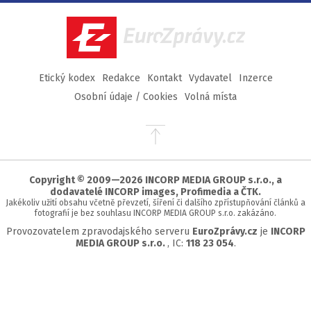
Facebook
Twitter
Instagram
YouTube
EuroZprávy.cz
Etický kodex
Redakce
Kontakt
Vydavatel
Inzerce
Osobní údaje / Cookies
Volná místa
Přejít
na
začátek
stránky
Copyright © 2009—2026 INCORP MEDIA GROUP s.r.o., a
dodavatelé INCORP images, Profimedia a ČTK.
Jakékoliv užití obsahu včetně převzetí, šíření či dalšího zpřístupňování článků a
fotografií je bez souhlasu INCORP MEDIA GROUP s.r.o. zakázáno.
Provozovatelem zpravodajského serveru
EuroZprávy.cz
je
INCORP
MEDIA GROUP s.r.o.
, IC:
118 23 054
.