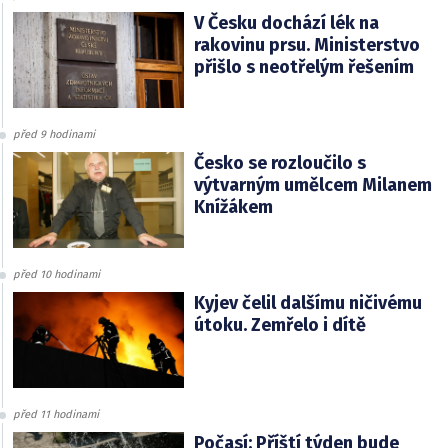
V Česku dochází lék na
rakovinu prsu. Ministerstvo
přišlo s neotřelým řešením
před 9 hodinami
Česko se rozloučilo s
výtvarným umělcem Milanem
Knížákem
před 10 hodinami
Kyjev čelil dalšímu ničivému
útoku. Zemřelo i dítě
před 11 hodinami
Počasí: Příští týden bude