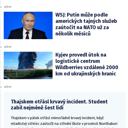
včera
WSJ: Putin může podle
amerických tajných služeb
zaútočit na NATO už za
několik měsíců
včera
Kyjev provedl útok na
logistické centrum
Wildberries vzdálené 2000
km od ukrajinských hranic
včera
Thajskem otřásl krvavý incident. Student
zabil nejméně šest lidí
Thajskem v pátek otřásl mimořádně krvavý incident, když
mladistvý střelec zaútočil na střední škole v provincii Nonthaburi