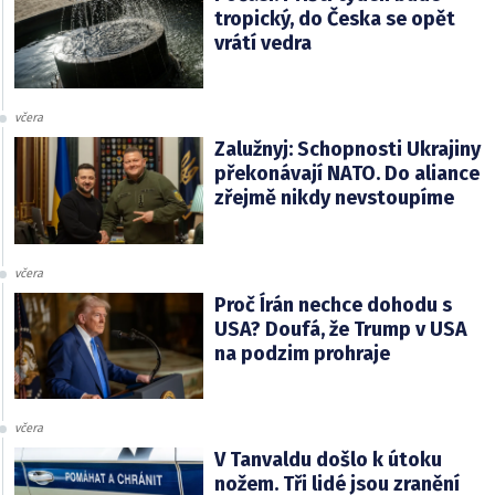
tropický, do Česka se opět
vrátí vedra
včera
Zalužnyj: Schopnosti Ukrajiny
překonávají NATO. Do aliance
zřejmě nikdy nevstoupíme
včera
Proč Írán nechce dohodu s
USA? Doufá, že Trump v USA
na podzim prohraje
včera
V Tanvaldu došlo k útoku
nožem. Tři lidé jsou zranění