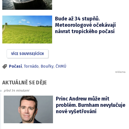
Bude až 34 stupňů.
Meteorologové očekávají
návrat tropického počasí
VÍCE SOUVISEJÍCÍCH
Počasí
,
Tornádo
,
Bouřky
,
ČHMÚ
AKTUÁLNĚ SE DĚJE
před 54 minutami
Princ Andrew může mít
problém. Burnham nevylučuje
nové vyšetřování