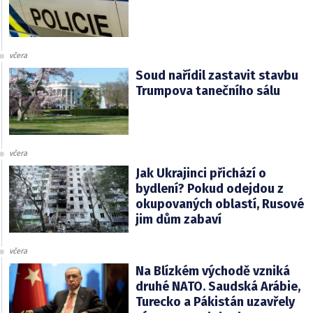
včera
Soud nařídil zastavit stavbu
Trumpova tanečního sálu
včera
Jak Ukrajinci přichází o
bydlení? Pokud odejdou z
okupovaných oblastí, Rusové
jim dům zabaví
včera
Na Blízkém východě vzniká
druhé NATO. Saudská Arábie,
Turecko a Pákistán uzavřely