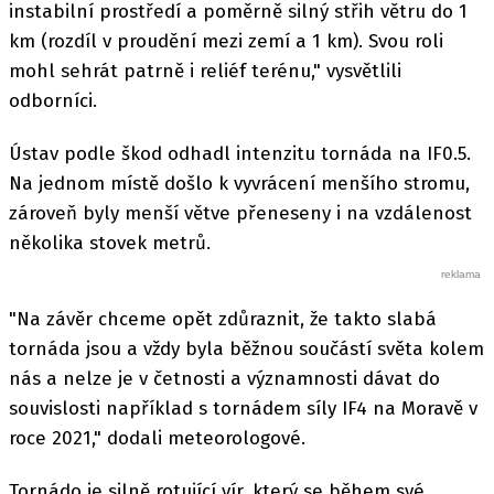
instabilní prostředí a poměrně silný střih větru do 1
km (rozdíl v proudění mezi zemí a 1 km). Svou roli
mohl sehrát patrně i reliéf terénu," vysvětlili
odborníci.
Ústav podle škod odhadl intenzitu tornáda na IF0.5.
Na jednom místě došlo k vyvrácení menšího stromu,
zároveň byly menší větve přeneseny i na vzdálenost
několika stovek metrů.
"Na závěr chceme opět zdůraznit, že takto slabá
tornáda jsou a vždy byla běžnou součástí světa kolem
nás a nelze je v četnosti a významnosti dávat do
souvislosti například s tornádem síly IF4 na Moravě v
roce 2021," dodali meteorologové.
Tornádo je silně rotující vír, který se během své