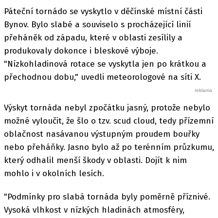
Páteční tornádo se vyskytlo v děčínské místní části
Bynov. Bylo slabé a souviselo s procházející linií
přeháněk od západu, které v oblasti zesílily a
produkovaly dokonce i bleskové výboje.
"Nízkohladinová rotace se vyskytla jen po krátkou a
přechodnou dobu," uvedli meteorologové na síti X.
Výskyt tornáda nebyl zpočátku jasný, protože nebylo
možné vyloučit, že šlo o tzv. scud cloud, tedy přízemní
oblačnost nasávanou výstupným proudem bouřky
nebo přeháňky. Jasno bylo až po terénním průzkumu,
který odhalil menší škody v oblasti. Dojít k nim
mohlo i v okolních lesích.
"Podmínky pro slabá tornáda byly poměrně příznivé.
Vysoká vlhkost v nízkých hladinách atmosféry,