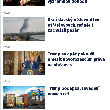
významnou dohodu
včera
Bratislavským Slovnaftem
otřásl výbuch, rafinérii
zachvátil požár
včera
Trump se opět pokouší
omezit novorozencům práva
na občanství
včera
Trump podepsal zavedení
nových cel