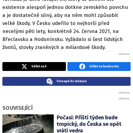
existence alespoň jednou dotkne zemského povrchu
a je dostatečně silný, aby na něm mohl způsobit
velké škody. V Česku udeřilo to nejhorší před
necelými pěti lety, konkrétně 24. června 2021, na
Břeclavsku a Hodonínsku. Vyžádalo si šest lidských
životů, stovky zraněných a miliardové škody.
Sdílet na X
Sdílet na Facebooku
Vstoupit do diskuze
SOUVISEJÍCÍ
Počasí: Příští týden bude
tropický, do Česka se opět
vrátí vedra