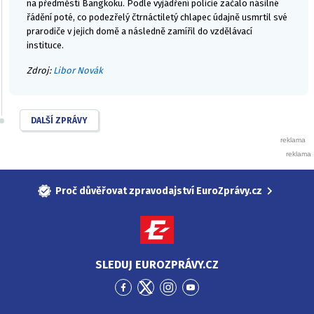
na předměstí Bangkoku. Podle vyjádření policie začalo násilné
řádění poté, co podezřelý čtrnáctiletý chlapec údajně usmrtil své
prarodiče v jejich domě a následně zamířil do vzdělávací
instituce.
Zdroj:
Libor Novák
DALŠÍ ZPRÁVY
Proč důvěřovat zpravodajství EuroZprávy.cz
SLEDUJ EUROZPRÁVY.CZ
Přejít
Přejít
Přejít
Přejít
na
na
na
na