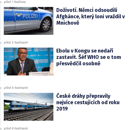
před 1 hodinou
Doživotí. Němci odsoudili
Afghánce, který loni vraždil v
Mnichově
před 5 hodinami
Ebolu v Kongu se nedaří
zastavit. Šéf WHO se o tom
přesvědčil osobně
před 6 hodinami
České dráhy přepravily
nejvíce cestujících od roku
2019
před 8 hodinami