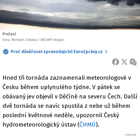
Počasí
Foto: Michael Zelinka / INCORP images
Proč důvěřovat zpravodajství EuroZprávy.cz
FACEBOOK
X
ZPR
Hned tři tornáda zaznamenali meteorologové v
Česku během uplynulého týdne. V pátek se
obávaný jev objevil v Děčíně na severu Čech. Další
dvě tornáda se navíc spustila z nebe už během
poslední květnové neděle, upozornil Český
hydrometeorologický ústav (
ČHMÚ
).