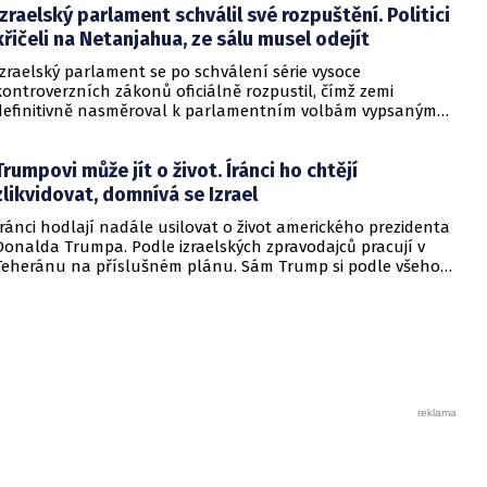
Izraelský parlament schválil své rozpuštění. Politici
křičeli na Netanjahua, ze sálu musel odejít
Izraelský parlament se po schválení série vysoce
kontroverzních zákonů oficiálně rozpustil, čímž zemi
definitivně nasměroval k parlamentním volbám vypsaným
na sedmadvacátého října. Samotný závěr zasedání provázely
bouřlivé scény, během nichž desítky opozičních zákonodárců
Trumpovi může jít o život. Íránci ho chtějí
křičely na premiéra Benjamina Netanjahua slova o hanbě a
vyzývaly ho k odchodu. Atmosféra v sále byla natolik napjatá,
zlikvidovat, domnívá se Izrael
že předseda vlády nakonec jednací síň před jedním z
Íránci hodlají nadále usilovat o život amerického prezidenta
klíčových hlasování opustil. Koalice vedená stranou Likud si
Donalda Trumpa. Podle izraelských zpravodajců pracují v
však i bez jeho přítomnosti dokázala většinu pojistit a
Teheránu na příslušném plánu. Sám Trump si podle všeho
legislativní smršť úspěšně dokončit.
uvědomuje, že by ho nepřátelé rádi zlikvidovali.