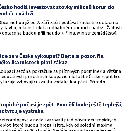
Česko hodlá investovat stovky milionů korun do
vodních nádrží
Obce mohou již od 7. září začít podávat žádosti o dotaci na
výstavbu, rekonstrukci a odbahnění vodních nádrží. Žádosti
o dotace se budou přijímat do 7. října. Ministr zemědělství
Martin Šebestyán podepsal výzvu, podle které si obce mezi
sebou rozdělí 300 miliónů korun v rámci programu Podpora
opatření na malých vodních nádržích a drobných vodních
tocích – 3. etapa. Informovalo o tom ministerstvo
Kde se v Česku vykoupat? Dejte si pozor. Na
zemědělství.
několika místech platí zákaz
Koupací sezóna pokračuje za příznivých podmínek a většina
sledovaných přírodních koupacích lokalit v České republice
vykazuje vyhovující kvalitu vody ke koupání. Přírodní
koupací vody nadále představují oblíbené místo letní
rekreace a v uplynulém týdnu se na jejich zvýšené
návštěvnosti podílelo také velmi teplé počasí s teplotami
často přesahujícími 30 °C.
Tropické počasí je zpět. Pondělí bude ještě teplejší,
potvrzuje výstraha
Meteorologové v neděli varovali před návratem tropických
teplot, které budou hrozit i zítra, kdy odpolední maxima
vyšplhají až na 36 stupňů. Nadále panuje také nebezpečí