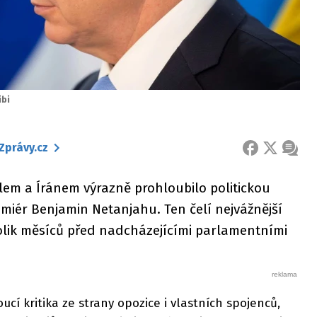
ibi
Zprávy.cz
FACEBOOK
X
ZPRÁ
lem a Íránem výrazně prohloubilo politickou
premiér Benjamin Netanjahu. Ten čelí nejvážnější
ěkolik měsíců před nadcházejícími parlamentními
ucí kritika ze strany opozice i vlastních spojenců,