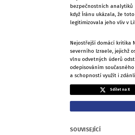
bezpečnostních analytiků 
když Íránu ukázala, že toto
legitimizovala jeho vliv v 
Nejostřejší domácí kritika 
severního Izraele, jejichž 
vlnu odvetných úderů odst
odepisováním současného p
a schopností využít i zdán
Sdílet na X
SOUVISEJÍCÍ