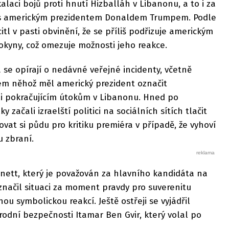
alaci bojů proti hnutí Hizballáh v Libanonu, a to i za
s americkým prezidentem Donaldem Trumpem. Podle
tl v pasti obvinění, že se příliš podřizuje americkým
kyny, což omezuje možnosti jeho reakce.
a se opírají o nedávné veřejné incidenty, včetně
m něhož měl americký prezident označit
i pokračujícím útokům v Libanonu. Hned po
 začali izraelští politici na sociálních sítích tlačit
vat si půdu pro kritiku premiéra v případě, že vyhoví
 zbraní.
nett, který je považován za hlavního kandidáta na
načil situaci za moment pravdy pro suverenitu
ou symbolickou reakcí. Ještě ostřeji se vyjádřil
árodní bezpečnosti Itamar Ben Gvir, který volal po