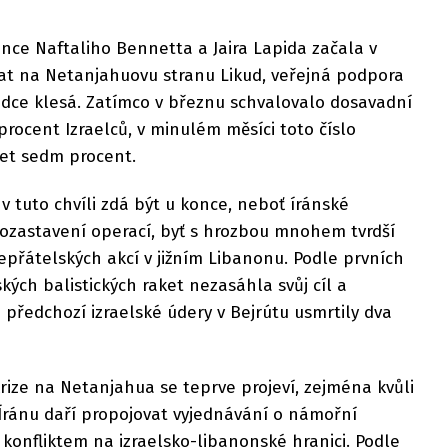
ance Naftaliho Bennetta a Jaira Lapida začala v
t na Netanjahuovu stranu Likud, veřejná podpora
udce klesá. Zatímco v březnu schvalovalo dosavadní
rocent Izraelců, v minulém měsíci toto číslo
et sedm procent.
v tuto chvíli zdá být u konce, neboť íránské
pozastavení operací, byť s hrozbou mnohem tvrdší
epřátelských akcí v jižním Libanonu. Podle prvních
kých balistických raket nezasáhla svůj cíl a
 předchozí izraelské údery v Bejrútu usmrtily dva
krize na Netanjahua se teprve projeví, zejména kvůli
ránu daří propojovat vyjednávání o námořní
 konfliktem na izraelsko-libanonské hranici. Podle