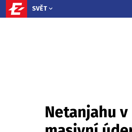
SVĚT
Netanjahu v 
masivní úder