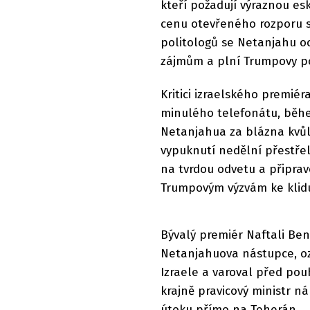
kteří požadují výraznou esk
cenu otevřeného rozporu 
politologů se Netanjahu oci
zájmům a plní Trumpovy po
Kritici izraelského premiér
minulého telefonátu, běhe
Netanjahua za blázna kvůl
vypuknutí nedělní přestřelky
na tvrdou odvetu a připravo
Trumpovým výzvám ke klidu
Bývalý premiér Naftali Ben
Netanjahuova nástupce, oz
Izraele a varoval před pouh
krajně pravicový ministr n
útoku přímo na Teherán.