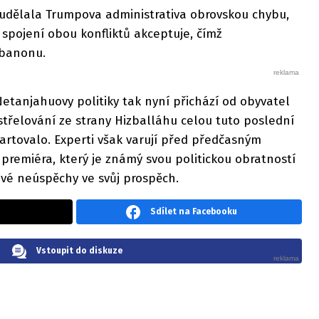
udělala Trumpova administrativa obrovskou chybu,
 spojení obou konfliktů akceptuje, čímž
Libanonu.
Netanjahuovy politiky tak nyní přichází od obyvatel
ostřelování ze strany Hizballáhu celou tuto poslední
artovalo. Experti však varují před předčasným
remiéra, který je známý svou politickou obratností
livé neúspěchy ve svůj prospěch.
Sdílet na Facebooku
Vstoupit do diskuze