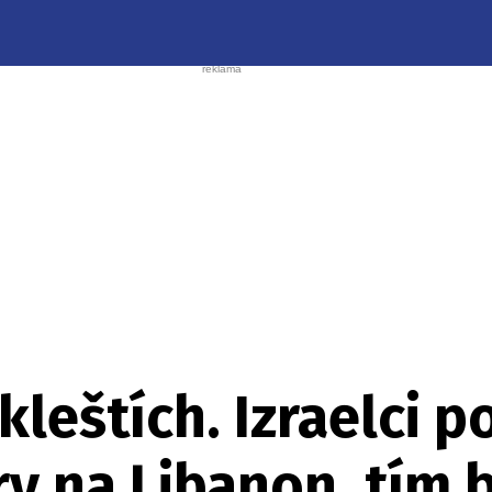
kleštích. Izraelci p
y na Libanon, tím 