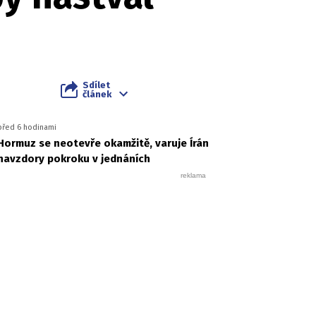
Sdílet
článek
před 6 hodinami
Hormuz se neotevře okamžitě, varuje Írán
navzdory pokroku v jednáních