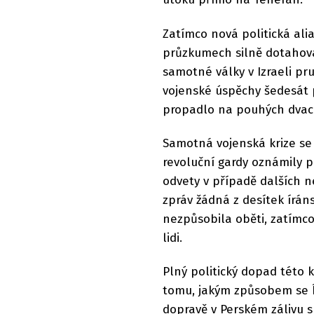
Zatímco nová politická ali
průzkumech silně dotahova
samotné války v Izraeli pr
vojenské úspěchy šedesát p
propadlo na pouhých dvac
Samotná vojenská krize se 
revoluční gardy oznámily 
odvety v případě dalších n
zpráv žádná z desítek íráns
nezpůsobila oběti, zatímco
lidi.
Plný politický dopad této 
tomu, jakým způsobem se Í
dopravě v Perském zálivu s