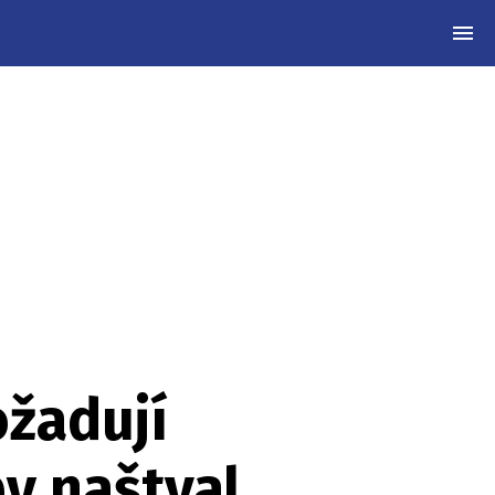
MEN
ožadují
by naštval