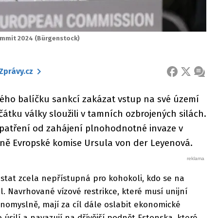
summit 2024 (Bürgenstock)
Zprávy.cz
FACEBOOK
X
ZPRÁ
vého balíčku sankcí zakázat vstup na své území
átku války sloužili v tamních ozbrojených silách.
atření od zahájení plnohodnotné invaze v
ně Evropské komise Ursula von der Leyenová.
stat zcela nepřístupná pro kohokoli, kdo se na
el. Navrhované vízové restrikce, které musí unijní
nomyslně, mají za cíl dále oslabit ekonomické
úsilí a navazují na dřívější podnět Estonska, které