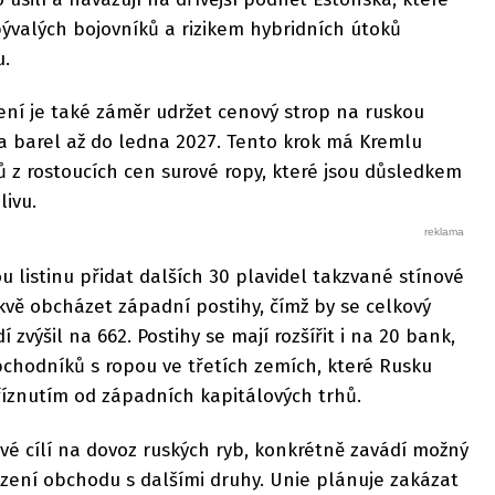
ývalých bojovníků a rizikem hybridních útoků
u.
ení je také záměr udržet cenový strop na ruskou
a barel až do ledna 2027. Tento krok má Kremlu
ů z rostoucích cen surové ropy, které jsou důsledkem
ivu.
u listinu přidat dalších 30 plavidel takzvané stínové
skvě obcházet západní postihy, čímž by se celkový
zvýšil na 662. Postihy se mají rozšířit i na 20 bank,
chodníků s ropou ve třetích zemích, které Rusku
říznutím od západních kapitálových trhů.
é cílí na dovoz ruských ryb, konkrétně zavádí možný
zení obchodu s dalšími druhy. Unie plánuje zakázat