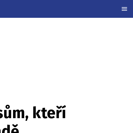
MEN
ům, kteří
ádě