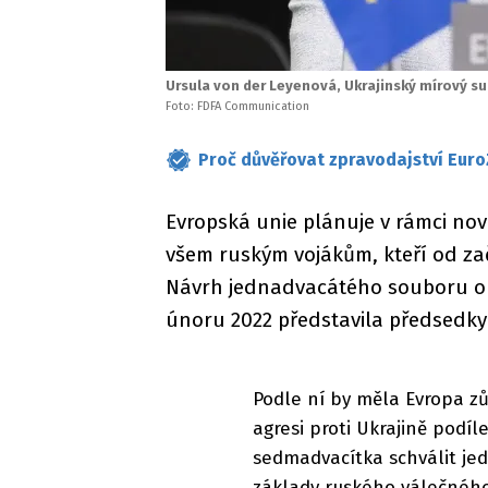
Ursula von der Leyenová, Ukrajinský mírový 
Foto: FDFA Communication
Proč důvěřovat zpravodajství Euro
Evropská unie plánuje v rámci no
všem ruským vojákům, kteří od zač
Návrh jednadvacátého souboru op
únoru 2022 představila předsedky
Podle ní by měla Evropa zů
agresi proti Ukrajině podíl
sedmadvacítka schválit jed
základy ruského válečného 