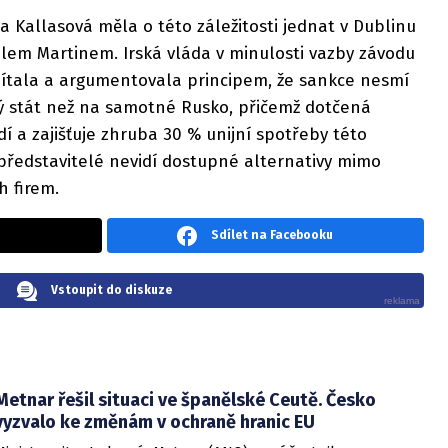
a Kallasová měla o této záležitosti jednat v Dublinu
lem Martinem. Irská vláda v minulosti vazby závodu
ítala a argumentovala principem, že sankce nesmí
ý stát než na samotné Rusko, přičemž dotčená
í a zajišťuje zhruba 30 % unijní spotřeby této
í představitelé nevidí dostupné alternativy mimo
h firem.
Sdílet na Facebooku
Vstoupit do diskuze
Metnar řešil situaci ve španělské Ceutě. Česko
vyzvalo ke změnám v ochraně hranic EU