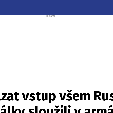
ázat vstup všem Rus
álky sloužili v arm