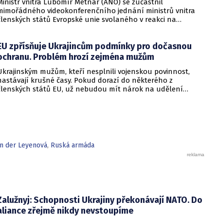
Ministr vnitra Lubomír Metnar (ANO) se zúčastnil
mimořádného videokonferenčního jednání ministrů vnitra
členských států Evropské unie svolaného v reakci na
migrační situaci ve španělské exklávě Ceuta. Hlavním
tématem byl aktuální vývoj, přijatá opatření i další postup
EU zpřísňuje Ukrajincům podmínky pro dočasnou
při ochraně vnějších hranic Evropské unie.
ochranu. Problém hrozí zejména mužům
Ukrajinským mužům, kteří nesplnili vojenskou povinnost,
nastávají krušné časy. Pokud dorazí do některého z
členských států EU, už nebudou mít nárok na udělení
dočasné ochrany. Bylo totiž zveřejněno nové rozhodnutí
Rady EU, které upravuje podmínky pro udělování dočasné
ochrany a zároveň ji prodlužuje. Informovalo o tom
ministerstvo vnitra.
on der Leyenová
,
Ruská armáda
Zalužnyj: Schopnosti Ukrajiny překonávají NATO. Do
aliance zřejmě nikdy nevstoupíme