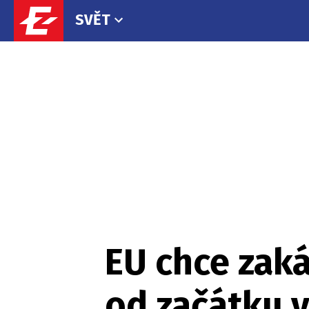
SVĚT
EU chce zak
od začátku v