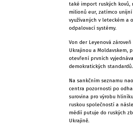
také import ruských kovů,
milionů eur, zatímco unijn
využívaných v leteckém a 
odpalovací systémy.
Von der Leyenová zároveň 
Ukrajinou a Moldavskem, př
otevření prvních vyjednáva
demokratických standardů.
Na sankčním seznamu naopa
centra pozornosti po odhal
surovina pro výrobu hliník
ruskou společností a násle
médií putuje do ruských zb
Ukrajině.