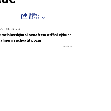
Sdílet
článek
před 8 hodinami
Bratislavským Slovnaftem otřásl výbuch,
rafinérii zachvátil požár