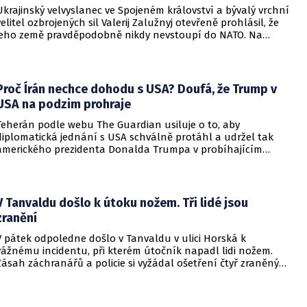
Ukrajinský velvyslanec ve Spojeném království a bývalý vrchní
velitel ozbrojených sil Valerij Zalužnyj otevřeně prohlásil, že
jeho země pravděpodobně nikdy nevstoupí do NATO. Na
setkání s evropskými velvyslanci uvedl, že se v otázce členství
pohyboval celá léta, avšak současná realita ukazuje, že
alianční standardy jsou pro Kyjev v současné podobě
nedosažitelné.
Proč Írán nechce dohodu s USA? Doufá, že Trump v
USA na podzim prohraje
Teherán podle webu The Guardian usiluje o to, aby
diplomatická jednání s USA schválně protáhl a udržel tak
amerického prezidenta Donalda Trumpa v probíhajícím
konfliktu až do podzimních voleb do Kongresu. Cílem íránské
strany je uštědřit americkému prezidentovi politickou ránu,
která by se mohla vyrovnat krizi s americkými teheránskými
rukojmími za prezidenta Jimmyho Cartera.
V Tanvaldu došlo k útoku nožem. Tři lidé jsou
zranění
V pátek odpoledne došlo v Tanvaldu v ulici Horská k
vážnému incidentu, při kterém útočník napadl lidi nožem.
Zásah záchranářů a policie si vyžádal ošetření čtyř zraněných
osob, přičemž tři z nich utrpěly těžká poranění.