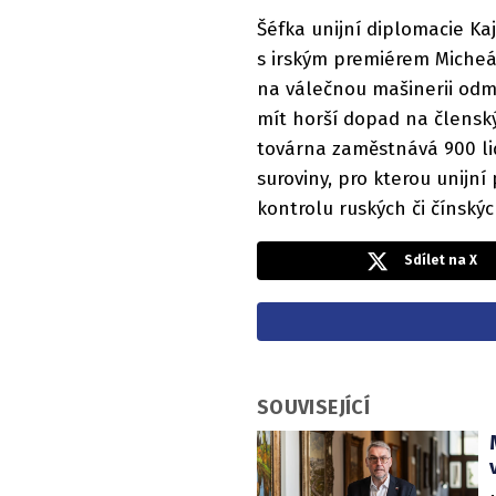
Šéfka unijní diplomacie Kaj
s irským premiérem Micheá
na válečnou mašinerii odm
mít horší dopad na člensk
továrna zaměstnává 900 lid
suroviny, pro kterou unijn
kontrolu ruských či čínskýc
Sdílet na X
SOUVISEJÍCÍ