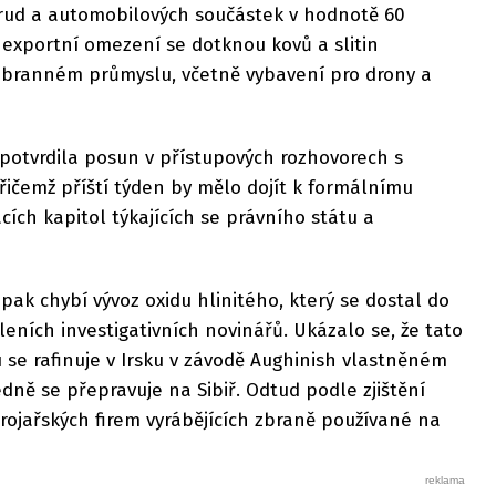
 rud a automobilových součástek v hodnotě 60
í exportní omezení se dotknou kovů a slitin
obranném průmyslu, včetně vybavení pro drony a
potvrdila posun v přístupových rozhovorech s
ičemž příští týden by mělo dojít k formálnímu
cích kapitol týkajících se právního státu a
k chybí vývoz oxidu hlinitého, který se dostal do
eních investigativních novinářů. Ukázalo se, že tato
u se rafinuje v Irsku v závodě Aughinish vlastněném
dně se přepravuje na Sibiř. Odtud podle zjištění
rojařských firem vyrábějících zbraně používané na