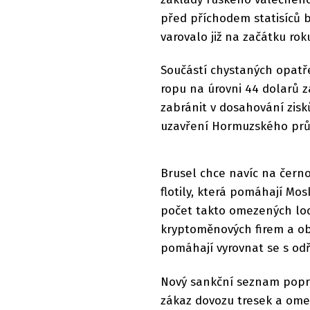
před příchodem statisíců b
varovalo již na začátku rok
Součástí chystaných opatř
ropu na úrovni 44 dolarů z
zabránit v dosahování zisk
uzavření Hormuzského průl
Brusel chce navíc na černo
flotily, která pomáhají Mo
počet takto omezených lodí 
kryptoměnových firem a ob
pomáhají vyrovnat se s od
Nový sankční seznam poprv
zákaz dovozu tresek a ome