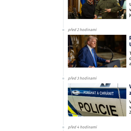
před 2 hodinami
před 3 hodinami
před 4 hodinami