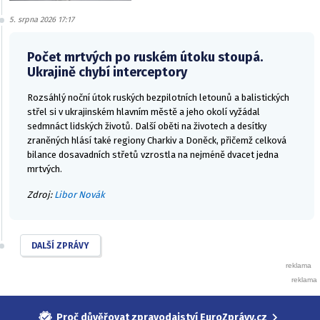
5. srpna 2026 17:17
Počet mrtvých po ruském útoku stoupá.
Ukrajině chybí interceptory
Rozsáhlý noční útok ruských bezpilotních letounů a balistických
střel si v ukrajinském hlavním městě a jeho okolí vyžádal
sedmnáct lidských životů. Další oběti na životech a desítky
zraněných hlásí také regiony Charkiv a Doněck, přičemž celková
bilance dosavadních střetů vzrostla na nejméně dvacet jedna
mrtvých.
Zdroj:
Libor Novák
DALŠÍ ZPRÁVY
Proč důvěřovat zpravodajství EuroZprávy.cz