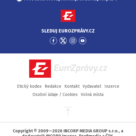
SLEDUJ EUROZPRÁVY.CZ
Přejít
Přejít
Přejít
Přejít
na
na
na
na
Facebook
Twitter
Instagram
YouTube
EuroZprávy.cz
Etický kodex
Redakce
Kontakt
Vydavatel
Inzerce
Osobní údaje / Cookies
Volná místa
Přejít
na
začátek
stránky
Copyright © 2009—2026 INCORP MEDIA GROUP s.r.o., a