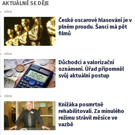
AKTUÁLNĚ SE DĚJE
včera
České oscarové hlasování je v
plném proudu. Šanci má pět
filmů
včera
Důchodci a valorizační
oznámení. Úřad připomněl
svůj aktuální postup
včera
Knížáka posmrtně
rehabilitovali. Za minulého
režimu strávil měsíce ve
vazbě