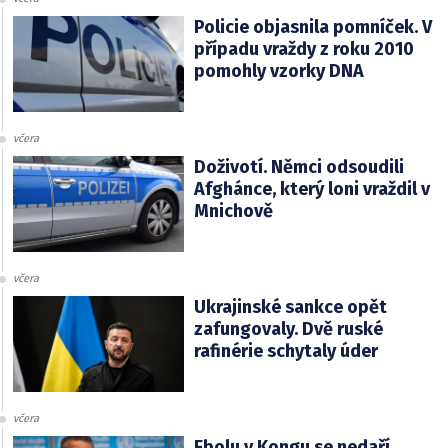
Policie objasnila pomníček. V
případu vraždy z roku 2010
pomohly vzorky DNA
včera
Doživotí. Němci odsoudili
Afghánce, který loni vraždil v
Mnichově
včera
Ukrajinské sankce opět
zafungovaly. Dvě ruské
rafinérie schytaly úder
včera
Ebolu v Kongu se nedaří