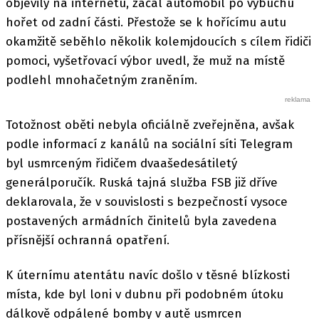
objevily na internetu, začal automobil po výbuchu
hořet od zadní části. Přestože se k hořícímu autu
okamžitě seběhlo několik kolemjdoucích s cílem řidiči
pomoci, vyšetřovací výbor uvedl, že muž na místě
podlehl mnohačetným zraněním.
Totožnost oběti nebyla oficiálně zveřejněna, avšak
podle informací z kanálů na sociální síti Telegram
byl usmrceným řidičem dvaašedesátiletý
generálporučík. Ruská tajná služba FSB již dříve
deklarovala, že v souvislosti s bezpečností vysoce
postavených armádních činitelů byla zavedena
přísnější ochranná opatření.
K úternímu atentátu navíc došlo v těsné blízkosti
místa, kde byl loni v dubnu při podobném útoku
dálkově odpálené bomby v autě usmrcen