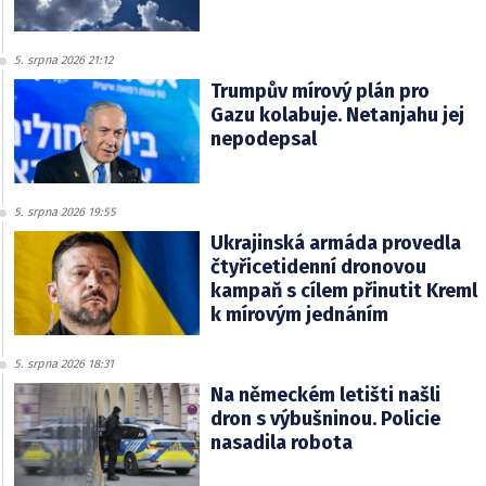
5. srpna 2026 21:12
Trumpův mírový plán pro
Gazu kolabuje. Netanjahu jej
nepodepsal
5. srpna 2026 19:55
Ukrajinská armáda provedla
čtyřicetidenní dronovou
kampaň s cílem přinutit Kreml
k mírovým jednáním
5. srpna 2026 18:31
Na německém letišti našli
dron s výbušninou. Policie
nasadila robota