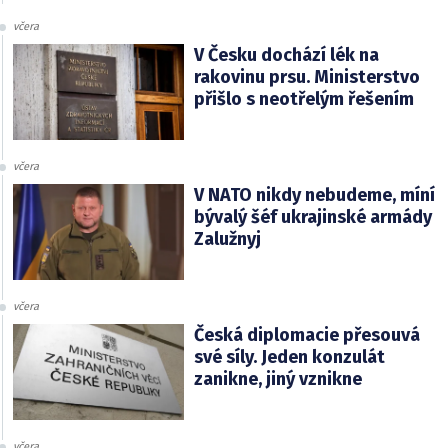
včera
V Česku dochází lék na
rakovinu prsu. Ministerstvo
přišlo s neotřelým řešením
včera
V NATO nikdy nebudeme, míní
bývalý šéf ukrajinské armády
Zalužnyj
včera
Česká diplomacie přesouvá
své síly. Jeden konzulát
zanikne, jiný vznikne
včera