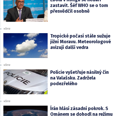
zastavit. Šéf WHO se o tom
přesvědčil osobně
včera
Tropické počasí stále sužuje
jižní Moravu. Meteorologové
avizují další vedra
včera
Policie vyšetřuje násilný čin
na Valašsku. Zadržela
podezřelého
včera
Írán hlásí zásadní pokrok. S
Ománem se dohodl na režimu