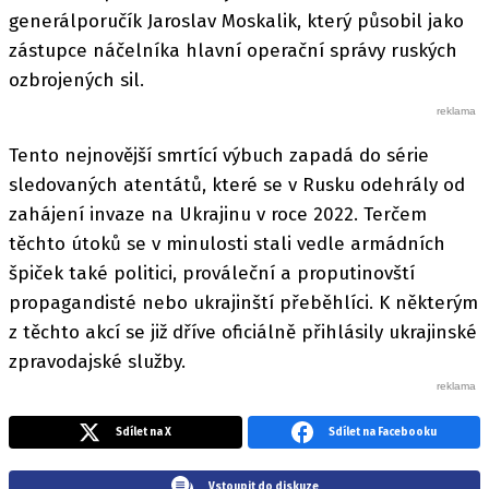
generálporučík Jaroslav Moskalik, který působil jako
zástupce náčelníka hlavní operační správy ruských
ozbrojených sil.
Tento nejnovější smrtící výbuch zapadá do série
sledovaných atentátů, které se v Rusku odehrály od
zahájení invaze na Ukrajinu v roce 2022. Terčem
těchto útoků se v minulosti stali vedle armádních
špiček také politici, prováleční a proputinovští
propagandisté nebo ukrajinští přeběhlíci. K některým
z těchto akcí se již dříve oficiálně přihlásily ukrajinské
zpravodajské služby.
Sdílet na X
Sdílet na Facebooku
Vstoupit do diskuze