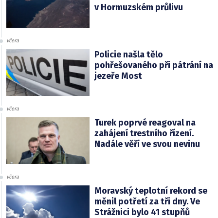
v Hormuzském průlivu
včera
Policie našla tělo
pohřešovaného při pátrání na
jezeře Most
včera
Turek poprvé reagoval na
zahájení trestního řízení.
Nadále věří ve svou nevinu
včera
Moravský teplotní rekord se
měnil potřetí za tři dny. Ve
Strážnici bylo 41 stupňů