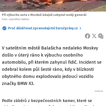
Při výbuchu auta v Moskvě údajně zahynul ruský generál
Foto: reprofoto twitter
Proč důvěřovat zpravodajství EuroZprávy.cz
FACEBOOK
X
ZPR
V satelitním městě Balašicha nedaleko Moskvy
došlo v úterý ráno k výbuchu osobního
automobilu, při kterém zahynul řidič. Incident se
odebral kolem půl šesté ráno, kdy v blízkosti
obytného domu explodovalo jedoucí vozidlo
značky BMW X3.
Podle záběrů z bezpečnostních kamer, které se