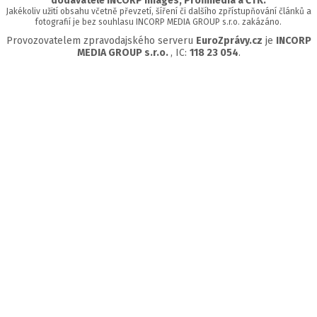
dodavatelé INCORP images, Profimedia a ČTK.
Jakékoliv užití obsahu včetně převzetí, šíření či dalšího zpřístupňování článků a
fotografií je bez souhlasu INCORP MEDIA GROUP s.r.o. zakázáno.
Provozovatelem zpravodajského serveru
EuroZprávy.cz
je
INCORP
MEDIA GROUP s.r.o.
, IC:
118 23 054
.