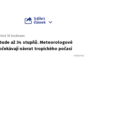
Sdílet
článek
před 10 hodinami
Bude až 34 stupňů. Meteorologové
očekávají návrat tropického počasí