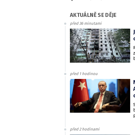
AKTUÁLNĚ SE DĚJE
před 36 minutami
před 1 hodinou
před 2 hodinami