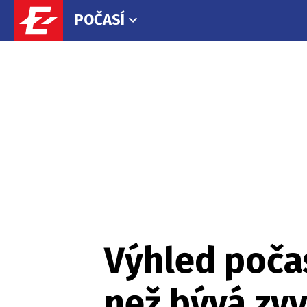
POČASÍ
Výhled počas
než bývá zv