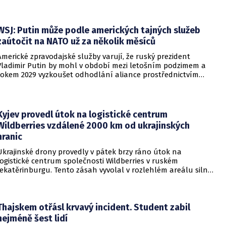
WSJ: Putin může podle amerických tajných služeb
zaútočit na NATO už za několik měsíců
Americké zpravodajské služby varují, že ruský prezident
Vladimir Putin by mohl v období mezi letošním podzimem a
rokem 2029 vyzkoušet odhodlání aliance prostřednictvím
omezeného útoku. Cílem takových kroků by nebylo zabrání
území, ale snaha otestovat, zda členské státy dodrží své
závazky o kolektivní obraně. Tyto znepokojivé scénáře
přicházejí v době, kdy Moskva čelí rostoucímu tlaku kvůli
Kyjev provedl útok na logistické centrum
situaci na ukrajinské frontě. Masivní škody, které ukrajinské
Wildberries vzdálené 2000 km od ukrajinských
drony způsobují ruskému zázemí, totiž Kreml zahnaly do
hranic
kouta.
Ukrajinské drony provedly v pátek brzy ráno útok na
logistické centrum společnosti Wildberries v ruském
Jekatěrinburgu. Tento zásah vyvolal v rozlehlém areálu silný
požár a potvrdil rostoucí dosah ukrajinských bezpilotních
systémů hluboko v ruském vnitrozemí. Společnost posléze
potvrdila, že zasažené zařízení spravuje společný podnik
RWB, který řídí veškeré logistické operace.
Thajskem otřásl krvavý incident. Student zabil
nejméně šest lidí