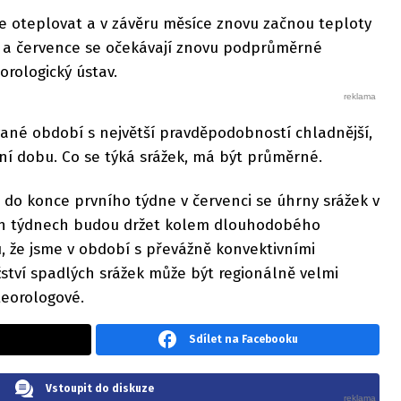
e oteplovat a v závěru měsíce znovu začnou teploty
 a července se očekávají znovu podprůměrné
rologický ústav.
vané období s největší pravděpodobností chladnější,
ční dobu. Co se týká srážek, má být průměrné.
ž do konce prvního týdne v červenci se úhrny srážek v
ch týdnech budou držet kolem dlouhodobého
 že jsme v období s převážně konvektivními
ství spadlých srážek může být regionálně velmi
teorologové.
Sdílet na Facebooku
Vstoupit do diskuze