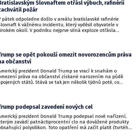
Bratislavským Slovnaftem otřásl výbuch, rafinérii
zachvátil požár
V pátek odpoledne došlo v areálu bratislavské rafinérie
Slovnaft k vážnému incidentu, který vyděsil obyvatele v
širokém okolí. V podniku nejprve silná exploze otřásla
budovami a následně vypukl rozsáhlý požár.
Trump se opět pokouší omezit novorozencům práva
na občanství
Americký prezident Donald Trump se vrací k snahám o
omezení práva na občanství získané narozením na půdě
Spojených států. Stává se tak jen několik týdnů poté, co
Nejvyšší soud Spojených států odmítl jeho předchozí plošší
pokus o zrušení této dlouholeté praxe.
Trump podepsal zavedení nových cel
Americký prezident Donald Trump podepsal nové nařízení,
kterým zavádí patnáctiprocentní clo na dovážené produkty
obsahující polysilikon. Toto opatření má začít platit čtvrtého
prosince a jeho hlavním úkolem je podpořit domácí
dodavatelské řetězce v oblasti mikročipů i solárních panelů.