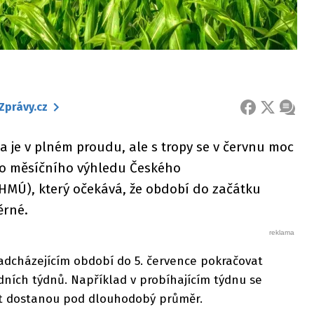
Zprávy.cz
FACEBOOK
X
ZPRÁ
 je v plném proudu, ale s tropy se v červnu moc
ího měsíčního výhledu Českého
HMÚ), který očekává, že období do začátku
ěrné.
dcházejícím období do 5. července pokračovat
edních týdnů. Například v probíhajícím týdnu se
pět dostanou pod dlouhodobý průměr.