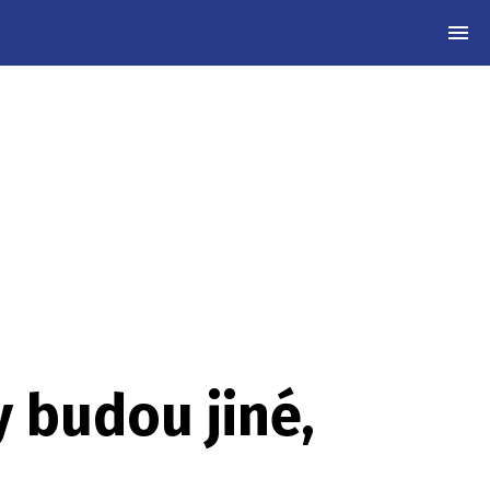
MEN
y budou jiné,