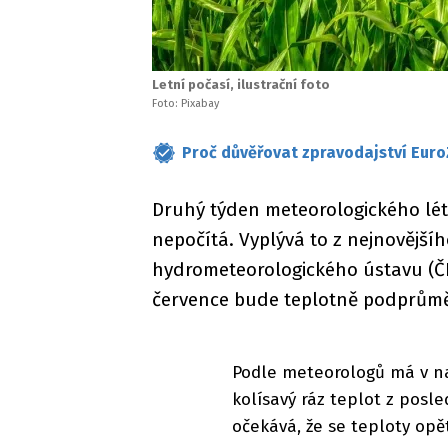
Letní počasí, ilustrační foto
Foto: Pixabay
Proč důvěřovat zpravodajství Euro
Druhý týden meteorologického léta
nepočítá. Vyplývá to z nejnovějš
hydrometeorologického ústavu (Č
července bude teplotně podprům
Podle meteorologů má v na
kolísavý ráz teplot z posl
očekává, že se teploty o