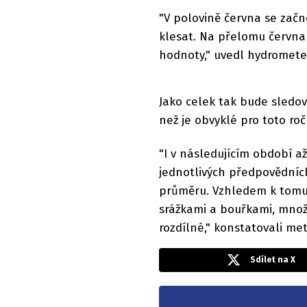
"V polovině června se začn
klesat. Na přelomu června
hodnoty," uvedl hydrometeo
Jako celek tak bude sledo
než je obvyklé pro toto ro
"I v následujícím období a
jednotlivých předpovědní
průměru. Vzhledem k tomu,
srážkami a bouřkami, množ
rozdílné," konstatovali me
Sdílet na X