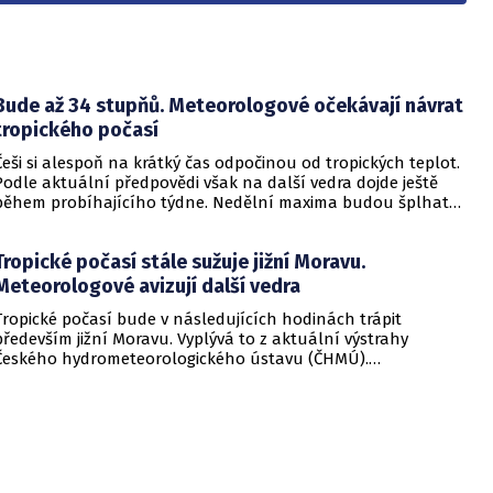
Bude až 34 stupňů. Meteorologové očekávají návrat
tropického počasí
Češi si alespoň na krátký čas odpočinou od tropických teplot.
Podle aktuální předpovědi však na další vedra dojde ještě
během probíhajícího týdne. Nedělní maxima budou šplhat
výrazně přes 30 stupňů.
Tropické počasí stále sužuje jižní Moravu.
Meteorologové avizují další vedra
Tropické počasí bude v následujících hodinách trápit
především jižní Moravu. Vyplývá to z aktuální výstrahy
Českého hydrometeorologického ústavu (ČHMÚ).
Meteorologové zároveň avizují, že již o víkendu by se horké
počasí mělo vrátit i na další místa v republice.