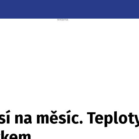
í na měsíc. Teplot
ykem