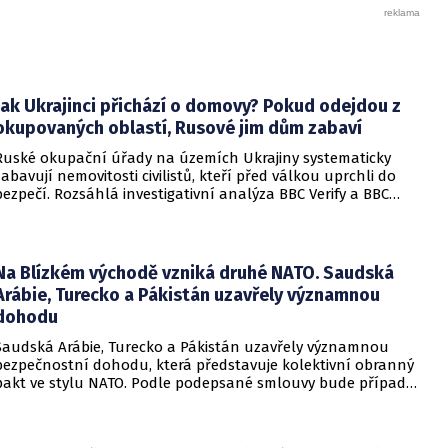
Jak Ukrajinci přichází o domovy? Pokud odejdou z
okupovaných oblastí, Rusové jim dům zabaví
Ruské okupační úřady na územích Ukrajiny systematicky
zabavují nemovitosti civilistů, kteří před válkou uprchli do
bezpečí. Rozsáhlá investigativní analýza BBC Verify a BBC
Russian odhalila, že od roku 2024 bylo identifikováno k
zabavení nebo již přímo zkonfiskováno přes 34 tisíc domů a
bytů.
Na Blízkém východě vzniká druhé NATO. Saudská
Arábie, Turecko a Pákistán uzavřely významnou
dohodu
Saudská Arábie, Turecko a Pákistán uzavřely významnou
bezpečnostní dohodu, která představuje kolektivní obranný
pakt ve stylu NATO. Podle podepsané smlouvy bude případný
útok na některou z těchto tří zemí považován za útok na
všechny členy aliance, což má posílit odstrašující sílu v
regionu.