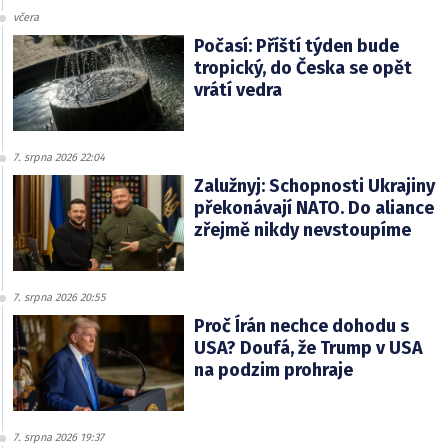
včera
Počasí: Příští týden bude
tropický, do Česka se opět
vrátí vedra
7. srpna 2026 22:04
Zalužnyj: Schopnosti Ukrajiny
překonávají NATO. Do aliance
zřejmě nikdy nevstoupíme
7. srpna 2026 20:55
Proč Írán nechce dohodu s
USA? Doufá, že Trump v USA
na podzim prohraje
7. srpna 2026 19:37