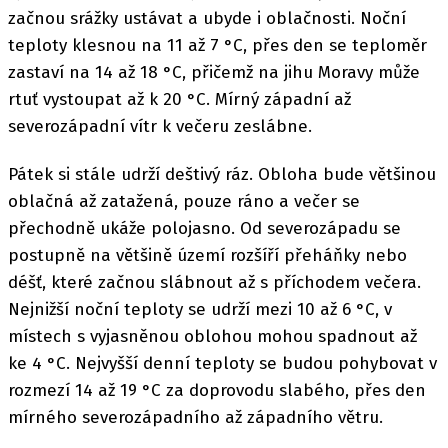
začnou srážky ustávat a ubyde i oblačnosti. Noční
teploty klesnou na 11 až 7 °C, přes den se teploměr
zastaví na 14 až 18 °C, přičemž na jihu Moravy může
rtuť vystoupat až k 20 °C. Mírný západní až
severozápadní vítr k večeru zeslábne.
Pátek si stále udrží deštivý ráz. Obloha bude většinou
oblačná až zatažená, pouze ráno a večer se
přechodně ukáže polojasno. Od severozápadu se
postupně na většině území rozšíří přeháňky nebo
déšť, které začnou slábnout až s příchodem večera.
Nejnižší noční teploty se udrží mezi 10 až 6 °C, v
místech s vyjasněnou oblohou mohou spadnout až
ke 4 °C. Nejvyšší denní teploty se budou pohybovat v
rozmezí 14 až 19 °C za doprovodu slabého, přes den
mírného severozápadního až západního větru.