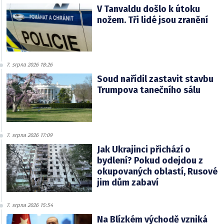
V Tanvaldu došlo k útoku
nožem. Tři lidé jsou zranění
7. srpna 2026 18:26
Soud nařídil zastavit stavbu
Trumpova tanečního sálu
7. srpna 2026 17:09
Jak Ukrajinci přichází o
bydlení? Pokud odejdou z
okupovaných oblastí, Rusové
jim dům zabaví
7. srpna 2026 15:54
Na Blízkém východě vzniká