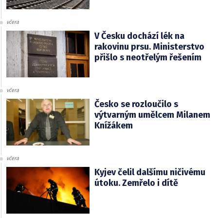
včera
V Česku dochází lék na
rakovinu prsu. Ministerstvo
přišlo s neotřelým řešením
včera
Česko se rozloučilo s
výtvarným umělcem Milanem
Knížákem
včera
Kyjev čelil dalšímu ničivému
útoku. Zemřelo i dítě