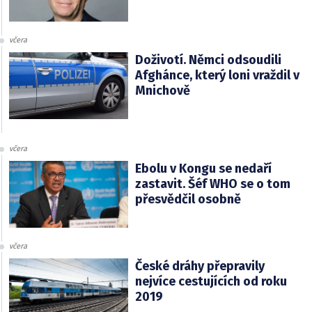
včera
Doživotí. Němci odsoudili
Afghánce, který loni vraždil v
Mnichově
včera
Ebolu v Kongu se nedaří
zastavit. Šéf WHO se o tom
přesvědčil osobně
včera
České dráhy přepravily
nejvíce cestujících od roku
2019