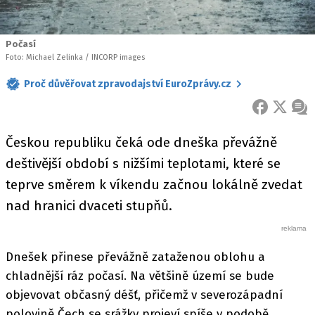
Počasí
Foto: Michael Zelinka / INCORP images
Proč důvěřovat zpravodajství EuroZprávy.cz
FACEBOOK
X
ZPR
Českou republiku čeká ode dneška převážně
deštivější období s nižšími teplotami, které se
teprve směrem k víkendu začnou lokálně zvedat
nad hranici dvaceti stupňů.
Dnešek přinese převážně zataženou oblohu a
chladnější ráz počasí. Na většině území se bude
objevovat občasný déšť, přičemž v severozápadní
polovině Čech se srážky projeví spíše v podobě