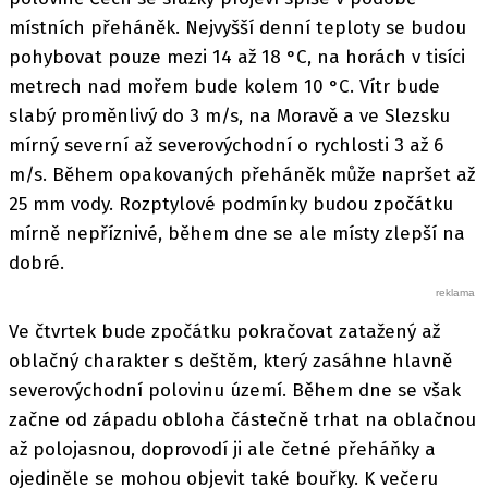
místních přeháněk. Nejvyšší denní teploty se budou
pohybovat pouze mezi 14 až 18 °C, na horách v tisíci
metrech nad mořem bude kolem 10 °C. Vítr bude
slabý proměnlivý do 3 m/s, na Moravě a ve Slezsku
mírný severní až severovýchodní o rychlosti 3 až 6
m/s. Během opakovaných přeháněk může napršet až
25 mm vody. Rozptylové podmínky budou zpočátku
mírně nepříznivé, během dne se ale místy zlepší na
dobré.
Ve čtvrtek bude zpočátku pokračovat zatažený až
oblačný charakter s deštěm, který zasáhne hlavně
severovýchodní polovinu území. Během dne se však
začne od západu obloha částečně trhat na oblačnou
až polojasnou, doprovodí ji ale četné přeháňky a
ojediněle se mohou objevit také bouřky. K večeru