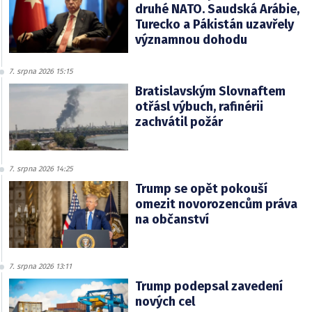
druhé NATO. Saudská Arábie,
Turecko a Pákistán uzavřely
významnou dohodu
7. srpna 2026 15:15
Bratislavským Slovnaftem
otřásl výbuch, rafinérii
zachvátil požár
7. srpna 2026 14:25
Trump se opět pokouší
omezit novorozencům práva
na občanství
7. srpna 2026 13:11
Trump podepsal zavedení
nových cel