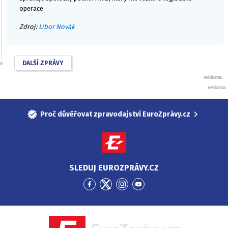
operace.
Zdroj:
Libor Novák
DALŠÍ ZPRÁVY
Proč důvěřovat zpravodajství EuroZprávy.cz
SLEDUJ EUROZPRÁVY.CZ
Přejít
Přejít
Přejít
Přejít
na
na
na
na
Facebook
Twitter
Instagram
YouTube
EuroZprávy.cz