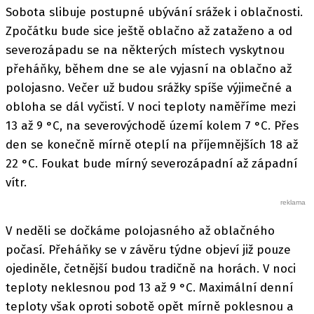
Sobota slibuje postupné ubývání srážek i oblačnosti.
Zpočátku bude sice ještě oblačno až zataženo a od
severozápadu se na některých místech vyskytnou
přeháňky, během dne se ale vyjasní na oblačno až
polojasno. Večer už budou srážky spíše výjimečné a
obloha se dál vyčistí. V noci teploty naměříme mezi
13 až 9 °C, na severovýchodě území kolem 7 °C. Přes
den se konečně mírně oteplí na příjemnějších 18 až
22 °C. Foukat bude mírný severozápadní až západní
vítr.
V neděli se dočkáme polojasného až oblačného
počasí. Přeháňky se v závěru týdne objeví již pouze
ojediněle, četnější budou tradičně na horách. V noci
teploty neklesnou pod 13 až 9 °C. Maximální denní
teploty však oproti sobotě opět mírně poklesnou a