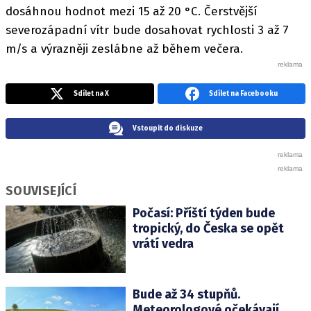
dosáhnou hodnot mezi 15 až 20 °C. Čerstvější
severozápadní vítr bude dosahovat rychlosti 3 až 7
m/s a výrazněji zeslábne až během večera.
Sdílet na X
Sdílet na Facebooku
Vstoupit do diskuze
SOUVISEJÍCÍ
Počasí: Příští týden bude
tropický, do Česka se opět
vrátí vedra
Bude až 34 stupňů.
Meteorologové očekávají