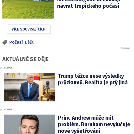
návrat tropického počasí
VÍCE SOUVISEJÍCÍCH
Počasí
,
Déšť
AKTUÁLNĚ SE DĚJE
včera
Trump těžce nese výsledky
průzkumů. Realita je prý jiná
včera
Princ Andrew může mít
problém. Burnham nevylučuje
nové vyšetřování