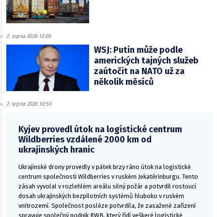
7. srpna 2026 12:00
WSJ: Putin může podle
amerických tajných služeb
zaútočit na NATO už za
několik měsíců
7. srpna 2026 10:50
Kyjev provedl útok na logistické centrum
Wildberries vzdálené 2000 km od
ukrajinských hranic
Ukrajinské drony provedly v pátek brzy ráno útok na logistické
centrum společnosti Wildberries v ruském Jekatěrinburgu. Tento
zásah vyvolal v rozlehlém areálu silný požár a potvrdil rostoucí
dosah ukrajinských bezpilotních systémů hluboko v ruském
vnitrozemí. Společnost posléze potvrdila, že zasažené zařízení
spravuje společný podnik RWB, který řídí veškeré logistické