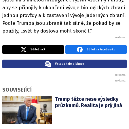
aby se připojily k ukončení vývoje biologických zbraní
jednou provždy a k zastavení vývoje jaderných zbraní.
Podle Trumpa jsou zbraně tak silné, že pokud by se
použily, „svět by doslova mohl skončit.“
Sdílet na X
Sdílet na Facebooku
Vstoupit do diskuze
SOUVISEJÍCÍ
Trump těžce nese výsledky
průzkumů. Realita je prý jiná