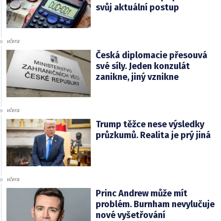
svůj aktuální postup
včera
Česká diplomacie přesouvá
své síly. Jeden konzulát
zanikne, jiný vznikne
včera
Trump těžce nese výsledky
průzkumů. Realita je prý jiná
včera
Princ Andrew může mít
problém. Burnham nevylučuje
nové vyšetřování