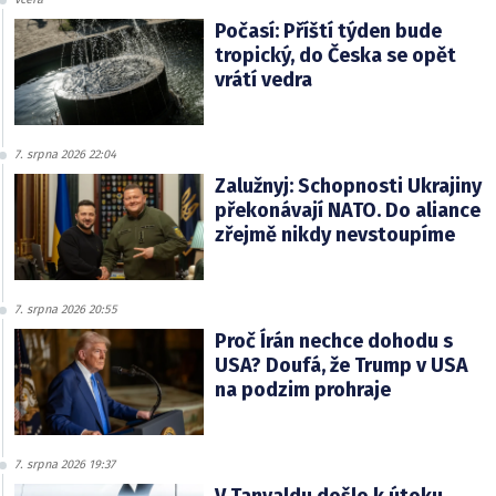
Počasí: Příští týden bude
tropický, do Česka se opět
vrátí vedra
7. srpna 2026 22:04
Zalužnyj: Schopnosti Ukrajiny
překonávají NATO. Do aliance
zřejmě nikdy nevstoupíme
7. srpna 2026 20:55
Proč Írán nechce dohodu s
USA? Doufá, že Trump v USA
na podzim prohraje
7. srpna 2026 19:37