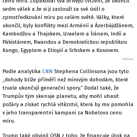
cenu míru. Zopakoval svá dřívější tvrzení, že ukončil
sedm válek a že si ji zaslouží za své úsilí o
zprostředkování míru po celém světě. Války, které
ukončil, byly konflikty mezi Arménií a Ázerbájdžánem,
Kambodžou a Thajskem, Izraelem a Íránem, Indií a
Pákistánem, Rwandou a Demokratickou republikou
Kongo, Egyptem a Etiopií a Srbskem a Kosovem.
Podle analytika
CNN
Stephena Collinsona jsou tyto
„dohody blíže příměří než mírovým dohodám, které
trvale ukončují generační spory.“ Dodal také, že
Trumpův tým skenuje planetu, aby mohl uhasit
požáry a získat rychlá vítězství, která by mu pomohla
v jeho transparentní kampani za Nobelovu cenu
míru.
Trump také obvinil OSN z toho, že financuje útok na