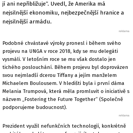
jí ani nepřibližuje“. Uvedl, že Amerika má
nejsilnější ekonomiku, nejbezpečnější hranice a
nejsilnější armádu.
Podobné chvástavé výroky pronesl i během svého
projevu na UNGA v roce 2018, kdy se mu delegáti
vysmáli. V letošním roce se mu však dostalo jen
tichého poslouchání. Během projevu byl doprovázen
svou nejmladší dcerou Tiffany a jejím manželem
Michaelem Boulousem. V hledišti byla i první dáma
Melania Trumpová, která měla promluvit o iniciativě s
názvem „Fostering the Future Together“ (Společně
podporujeme budoucnost).
Prezident využil nefunkčních technologií, konkrétně