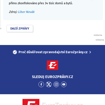
přímo zkonfiskováno přes 34 tisíc domů a bytů.
Zdroj:
Libor Novák
DALŠÍ ZPRÁVY
Proč důvěřovat zpravodajství EuroZprávy.cz
SLEDUJ EUROZPRÁVY.CZ
Přejít
Přejít
Přejít
Přejít
na
na
na
na
Facebook
Twitter
Instagram
YouTube
EuroZprávy.cz