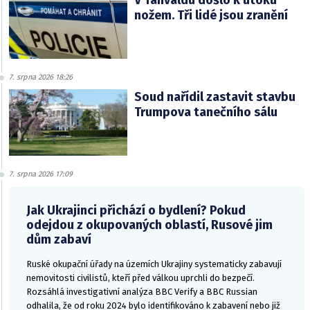
V Tanvaldu došlo k útoku
nožem. Tři lidé jsou zranění
7. srpna 2026 18:26
Soud nařídil zastavit stavbu
Trumpova tanečního sálu
7. srpna 2026 17:09
Jak Ukrajinci přichází o bydlení? Pokud
odejdou z okupovaných oblastí, Rusové jim
dům zabaví
Ruské okupační úřady na územích Ukrajiny systematicky zabavují
nemovitosti civilistů, kteří před válkou uprchli do bezpečí.
Rozsáhlá investigativní analýza BBC Verify a BBC Russian
odhalila, že od roku 2024 bylo identifikováno k zabavení nebo již