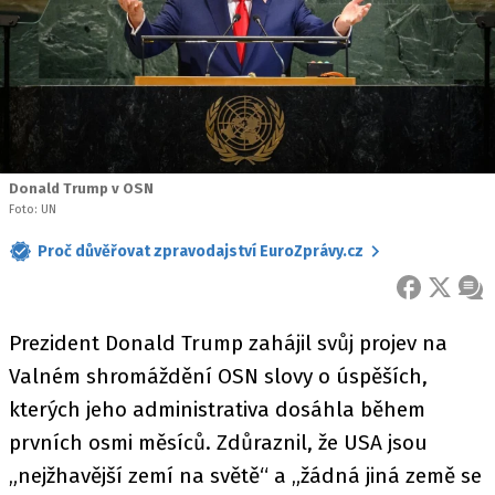
Donald Trump v OSN
Foto: UN
Proč důvěřovat zpravodajství EuroZprávy.cz
FACEBOOK
X
ZPR
Prezident Donald Trump zahájil svůj projev na
Valném shromáždění OSN slovy o úspěších,
kterých jeho administrativa dosáhla během
prvních osmi měsíců. Zdůraznil, že USA jsou
„nejžhavější zemí na světě“ a „žádná jiná země se