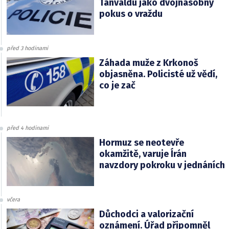
Tanvaldu jako dvojnásobný
pokus o vraždu
před 3 hodinami
Záhada muže z Krkonoš
objasněna. Policisté už vědí,
co je zač
před 4 hodinami
Hormuz se neotevře
okamžitě, varuje Írán
navzdory pokroku v jednáních
včera
Důchodci a valorizační
oznámení. Úřad připomněl