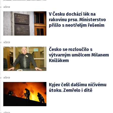
včera
V Česku dochází lék na
rakovinu prsu. Ministerstvo
přišlo s neotřelým řešením
včera
Česko se rozloučilo s
výtvarným umělcem Milanem
Knížákem
včera
Kyjev čelil dalšímu ničivému
útoku. Zemřelo i dítě
včera