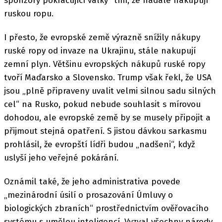
sponzory pokračující války“ tím, že nadále nakupují
ruskou ropu.
I přesto, že evropské země výrazně snížily nákupy
ruské ropy od invaze na Ukrajinu, stále nakupují
zemní plyn. Většinu evropských nákupů ruské ropy
tvoří Maďarsko a Slovensko. Trump však řekl, že USA
jsou „plně připraveny uvalit velmi silnou sadu silných
cel“ na Rusko, pokud nebude souhlasit s mírovou
dohodou, ale evropské země by se musely připojit a
přijmout stejná opatření. S jistou dávkou sarkasmu
prohlásil, že evropští lídři budou „nadšeni“, když
uslyší jeho veřejné pokárání.
Oznámil také, že jeho administrativa povede
„mezinárodní úsilí o prosazování Úmluvy o
biologických zbraních“ prostřednictvím ověřovacího
systému s umělou inteligencí. Vyzval všechny národy,