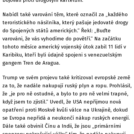
bojovali proti drogovým kartelům.
Nabídl také varování těm, které označil za „každého
teroristického násilníka, který pašuje jedovaté drogy
do Spojených států amerických.“ Řekl: „Buďte
varováni, že vás vyhodíme do povětří.“ Na začátku
tohoto měsíce americký vojenský útok zabil 11 lidí v
Karibiku, kteří byli údajně spojeni s venezuelským
gangem Tren de Aragua.
Trump ve svém projevu také kritizoval evropské země
za to, že nadále nakupují ruský plyn a ropu. Prohlásil,
že „je pro ně ostudné, a bylo to pro ně velmi trapné,
když jsem to zjistil.“ Uvedl, že USA nepřijmou nová
opatření proti Moskvě kvůli válce na Ukrajině, dokud
se Evropa nepřidá a neukončí nákup ruských energií.
Dále také obvinil Čínu a Indii, že jsou „primárními