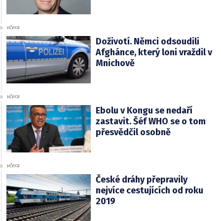
včera
Doživotí. Němci odsoudili
Afghánce, který loni vraždil v
Mnichově
včera
Ebolu v Kongu se nedaří
zastavit. Šéf WHO se o tom
přesvědčil osobně
včera
České dráhy přepravily
nejvíce cestujících od roku
2019