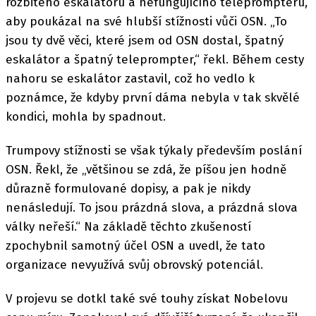
rozbitého eskalátoru a nefungujícího teleprompteru,
aby poukázal na své hlubší stížnosti vůči OSN. „To
jsou ty dvě věci, které jsem od OSN dostal, špatný
eskalátor a špatný teleprompter,“ řekl. Během cesty
nahoru se eskalátor zastavil, což ho vedlo k
poznámce, že kdyby první dáma nebyla v tak skvělé
kondici, mohla by spadnout.
Trumpovy stížnosti se však týkaly především poslání
OSN. Řekl, že „většinou se zdá, že píšou jen hodně
důrazně formulované dopisy, a pak je nikdy
nenásledují. To jsou prázdná slova, a prázdná slova
války neřeší.“ Na základě těchto zkušeností
zpochybnil samotný účel OSN a uvedl, že tato
organizace nevyužívá svůj obrovský potenciál.
V projevu se dotkl také své touhy získat Nobelovu