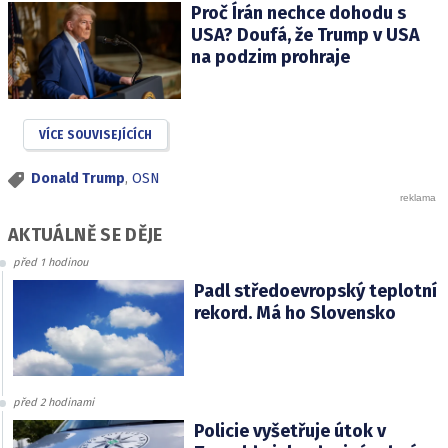
Proč Írán nechce dohodu s
USA? Doufá, že Trump v USA
na podzim prohraje
VÍCE SOUVISEJÍCÍCH
Donald Trump
,
OSN
AKTUÁLNĚ SE DĚJE
před 1 hodinou
Padl středoevropský teplotní
rekord. Má ho Slovensko
před 2 hodinami
Policie vyšetřuje útok v