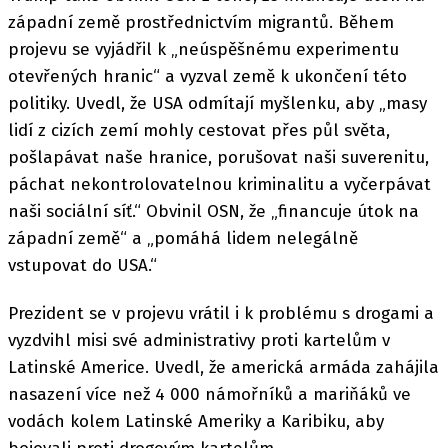
západní země prostřednictvím migrantů. Během
projevu se vyjádřil k „neúspěšnému experimentu
otevřených hranic“ a vyzval země k ukončení této
politiky. Uvedl, že USA odmítají myšlenku, aby „masy
lidí z cizích zemí mohly cestovat přes půl světa,
pošlapávat naše hranice, porušovat naši suverenitu,
páchat nekontrolovatelnou kriminalitu a vyčerpávat
naši sociální síť.“ Obvinil OSN, že „financuje útok na
západní země“ a „pomáhá lidem nelegálně
vstupovat do USA.“
Prezident se v projevu vrátil i k problému s drogami a
vyzdvihl misi své administrativy proti kartelům v
Latinské Americe. Uvedl, že americká armáda zahájila
nasazení více než 4 000 námořníků a mariňáků ve
vodách kolem Latinské Ameriky a Karibiku, aby