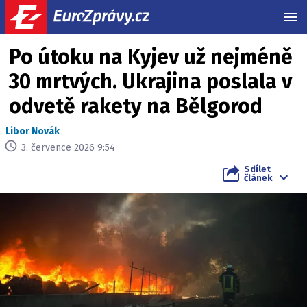
MEN
Po útoku na Kyjev už nejméně
30 mrtvých. Ukrajina poslala v
odvetě rakety na Bělgorod
Libor Novák
3. července 2026 9:54
Sdílet
článek