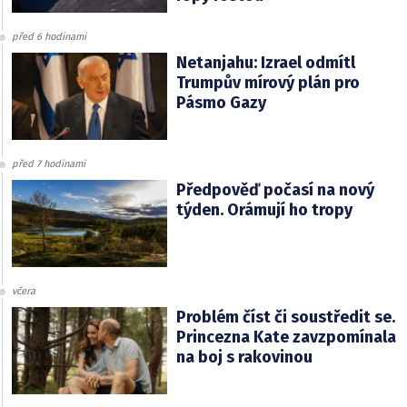
před 6 hodinami
Netanjahu: Izrael odmítl
Trumpův mírový plán pro
Pásmo Gazy
před 7 hodinami
Předpověď počasí na nový
týden. Orámují ho tropy
včera
Problém číst či soustředit se.
Princezna Kate zavzpomínala
na boj s rakovinou