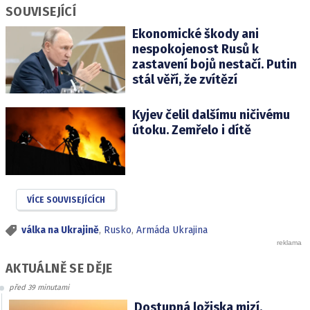
SOUVISEJÍCÍ
Ekonomické škody ani
nespokojenost Rusů k
zastavení bojů nestačí. Putin
stál věří, že zvítězí
Kyjev čelil dalšímu ničivému
útoku. Zemřelo i dítě
VÍCE SOUVISEJÍCÍCH
válka na Ukrajině
,
Rusko
,
Armáda Ukrajina
AKTUÁLNĚ SE DĚJE
před 39 minutami
Dostupná ložiska mizí.