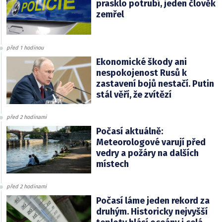
prasklo potrubí, jeden člověk
zemřel
před 1 hodinou
Ekonomické škody ani
nespokojenost Rusů k
zastavení bojů nestačí. Putin
stál věří, že zvítězí
před 2 hodinami
Počasí aktuálně:
Meteorologové varují před
vedry a požáry na dalších
místech
před 2 hodinami
Počasí láme jeden rekord za
druhým. Historicky nejvyšší