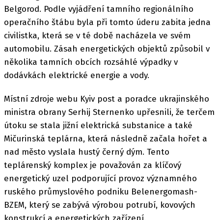
Belgorod. Podle vyjádření tamního regionálního
operačního štábu byla při tomto úderu zabita jedna
civilistka, která se v té době nacházela ve svém
automobilu. Zásah energetických objektů způsobil v
několika tamních obcích rozsáhlé výpadky v
dodávkách elektrické energie a vody.
Místní zdroje webu Kyiv post a poradce ukrajinského
ministra obrany Serhij Sternenko upřesnili, že terčem
útoku se stala jižní elektrická substanice a také
Mičurinská teplárna, která následně začala hořet a
nad město vyslala hustý černý dým. Tento
teplárenský komplex je považován za klíčový
energetický uzel podporující provoz významného
ruského průmyslového podniku Belenergomash-
BZEM, který se zabývá výrobou potrubí, kovových
konstrukcí a energetických zařízení.