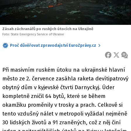
Zásah záchranářů po ruských útocích na Ukrajině
Foto: State Emergency Service of Ukraine
Proč důvěřovat zpravodajství EuroZprávy.cz
FACEBOOK
X
ZPR
Při masivním ruském útoku na ukrajinské hlavní
město ze 2. července zasáhla raketa devítipatrový
obytný dům v kyjevské čtvrti Darnyckyj. Úder
kompletně zničil 64 bytů, které se během
okamžiku proměnily v trosky a prach. Celkově si
tento vzdušný nálet v metropoli vyžádal nejméně
30 lidských životů a 91 zraněných, což z něj činí