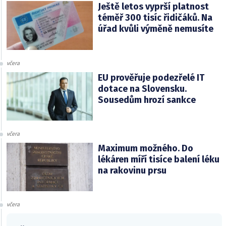
Ještě letos vyprší platnost
téměř 300 tisíc řidičáků. Na
úřad kvůli výměně nemusíte
včera
EU prověřuje podezřelé IT
dotace na Slovensku.
Sousedům hrozí sankce
včera
Maximum možného. Do
lékáren míří tisíce balení léku
na rakovinu prsu
včera