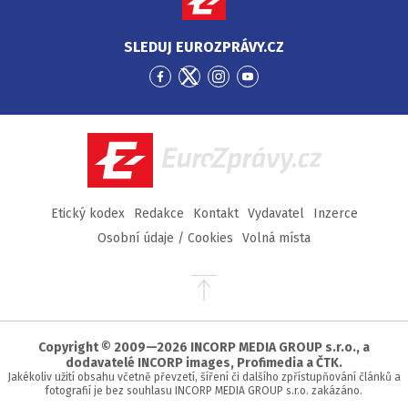
SLEDUJ EUROZPRÁVY.CZ
Přejít
Přejít
Přejít
Přejít
na
na
na
na
Facebook
Twitter
Instagram
YouTube
EuroZprávy.cz
Etický kodex
Redakce
Kontakt
Vydavatel
Inzerce
Osobní údaje / Cookies
Volná místa
Přejít
na
začátek
stránky
Copyright © 2009—2026 INCORP MEDIA GROUP s.r.o., a
dodavatelé INCORP images, Profimedia a ČTK.
Jakékoliv užití obsahu včetně převzetí, šíření či dalšího zpřístupňování článků a
fotografií je bez souhlasu INCORP MEDIA GROUP s.r.o. zakázáno.