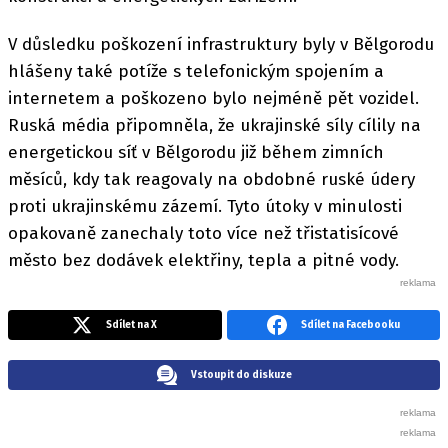
V důsledku poškození infrastruktury byly v Bělgorodu
hlášeny také potíže s telefonickým spojením a
internetem a poškozeno bylo nejméně pět vozidel.
Ruská média připomněla, že ukrajinské síly cílily na
energetickou síť v Bělgorodu již během zimních
měsíců, kdy tak reagovaly na obdobné ruské údery
proti ukrajinskému zázemí. Tyto útoky v minulosti
opakovaně zanechaly toto více než třistatisícové
město bez dodávek elektřiny, tepla a pitné vody.
Sdílet na X
Sdílet na Facebooku
Vstoupit do diskuze