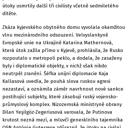
útoky usmrtily další tři civilisty včetně sedmiletého
dítěte.
Zkáza kyjevského obytného domu vyvolala okamžitou
vlnu mezinárodního odsouzení. Velvyslankyně
Evropské unie na Ukrajině Katarina Mathernová,
která útok zažila přímo v Kyjevě, prohlásila, že Rusko
rozpoutalo v metropoli peklo, a dodala, že zasaženy
byly i diplomatické objekty, v nichž však nikdo
neutrpěl zranění. Šéfka unijní diplomacie Kaja
Kallasová uvedla, že pouhá slova ruskou agresi
nezastaví, a oznámila záměr navrhnout nové sankce
postihující subjekty, které zásobují ruský vojensko-
průmyslový komplex. Nizozemská ministryně obrany
Dilan Yeşilgöz-Zegeriusová varovala, že Putinova
krutost nezná mezí, a mluvčí generálního tajemníka
OSN Antónia Guterrese zdůraznil, že útoky na civilní