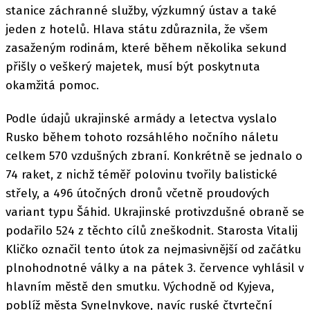
stanice záchranné služby, výzkumný ústav a také
jeden z hotelů. Hlava státu zdůraznila, že všem
zasaženým rodinám, které během několika sekund
přišly o veškerý majetek, musí být poskytnuta
okamžitá pomoc.
Podle údajů ukrajinské armády a letectva vyslalo
Rusko během tohoto rozsáhlého nočního náletu
celkem 570 vzdušných zbraní. Konkrétně se jednalo o
74 raket, z nichž téměř polovinu tvořily balistické
střely, a 496 útočných dronů včetně proudových
variant typu Šáhid. Ukrajinské protivzdušné obraně se
podařilo 524 z těchto cílů zneškodnit. Starosta Vitalij
Kličko označil tento útok za nejmasivnější od začátku
plnohodnotné války a na pátek 3. července vyhlásil v
hlavním městě den smutku. Východně od Kyjeva,
poblíž města Synelnykove, navíc ruské čtvrteční