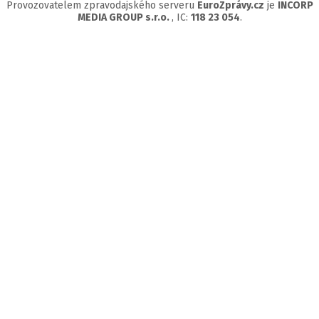
Provozovatelem zpravodajského serveru
EuroZprávy.cz
je
INCORP
MEDIA GROUP s.r.o.
, IC:
118 23 054
.