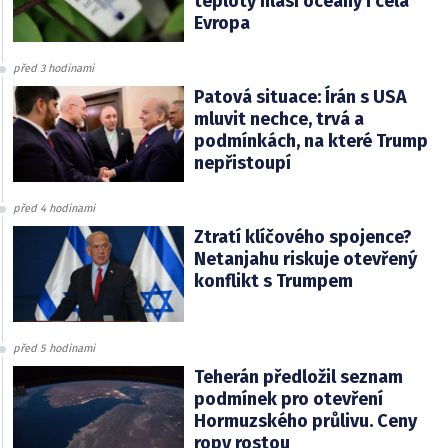
teploty hlásí oceány i celá
Evropa
před 3 hodinami
Patová situace: Írán s USA
mluvit nechce, trvá a
podmínkách, na které Trump
nepřistoupí
před 4 hodinami
Ztratí klíčového spojence?
Netanjahu riskuje otevřený
konflikt s Trumpem
před 5 hodinami
Teherán předložil seznam
podmínek pro otevření
Hormuzského průlivu. Ceny
ropy rostou