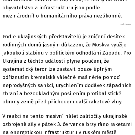
obyvatelstvo a infrastrukturu jsou podle
mezinárodního humanitárního práva nezákonné.
Podle ukrajinských představitelů je zničení desítek
rodinných domů jasným důkazem, že Moskva využije
jakoukoli slabinu v politickém odhodlání Západu. Pro
Ukrajinu z těchto událostí plyne poučení, že
systematický teror lze zastavit pouze úplným
odříznutím kremelské válečné mašinérie pomocí
neprodyšných sankcí, urychlením dodávek západních
zbraní a bezodkladným posílením protibalistické
obrany země před příchodem další raketové vlny.
V reakci na tento masivní nálet zaútočily ukrajinské
ozbrojené síly v pátek 3. července brzy ráno raketami
na energetickou infrastrukturu v ruském městě