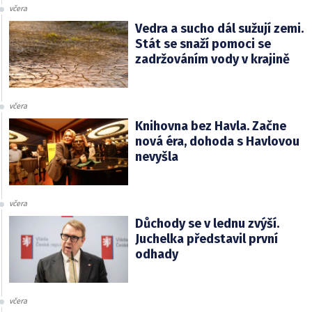
včera
Vedra a sucho dál sužují zemi.
Stát se snaží pomoci se
zadržováním vody v krajině
včera
Knihovna bez Havla. Začne
nová éra, dohoda s Havlovou
nevyšla
včera
Důchody se v lednu zvýší.
Juchelka představil první
odhady
včera