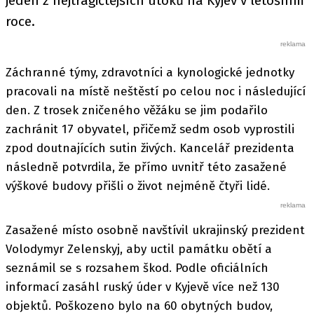
jeden z nejtragičtějších útoků na Kyjev v letošním
roce.
Záchranné týmy, zdravotníci a kynologické jednotky
pracovali na místě neštěstí po celou noc i následující
den. Z trosek zničeného věžáku se jim podařilo
zachránit 17 obyvatel, přičemž sedm osob vyprostili
zpod doutnajících sutin živých. Kancelář prezidenta
následně potvrdila, že přímo uvnitř této zasažené
výškové budovy přišli o život nejméně čtyři lidé.
Zasažené místo osobně navštívil ukrajinský prezident
Volodymyr Zelenskyj, aby uctil památku obětí a
seznámil se s rozsahem škod. Podle oficiálních
informací zasáhl ruský úder v Kyjevě více než 130
objektů. Poškozeno bylo na 60 obytných budov,