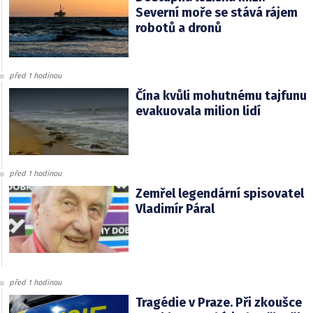
Severní moře se stává rájem
robotů a dronů
před 1 hodinou
Čína kvůli mohutnému tajfunu
evakuovala milion lidí
před 1 hodinou
Zemřel legendární spisovatel
Vladimír Páral
před 1 hodinou
Tragédie v Praze. Při zkoušce