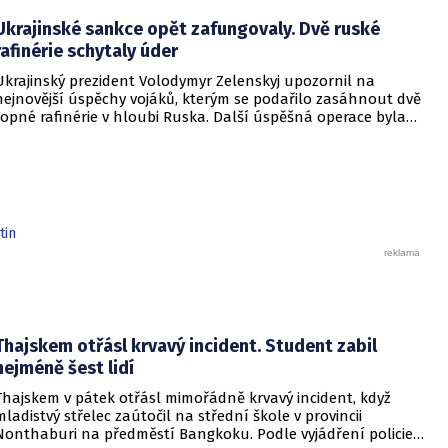
dopadají na hustě obydlené oblasti s minimálním nebo
Ukrajinské sankce opět zafungovaly. Dvě ruské
dokonce žádným varováním předem, což civilnímu
obyvatelstvu dává jen pramalou šanci se včas ukrýt.
rafinérie schytaly úder
Ukrajinský prezident Volodymyr Zelenskyj upozornil na
nejnovější úspěchy vojáků, kterým se podařilo zasáhnout dvě
ropné rafinérie v hloubi Ruska. Další úspěšná operace byla
provedena v Černém moři.
tin
Thajskem otřásl krvavý incident. Student zabil
nejméně šest lidí
Thajskem v pátek otřásl mimořádně krvavý incident, když
mladistvý střelec zaútočil na střední škole v provincii
Nonthaburi na předměstí Bangkoku. Podle vyjádření policie