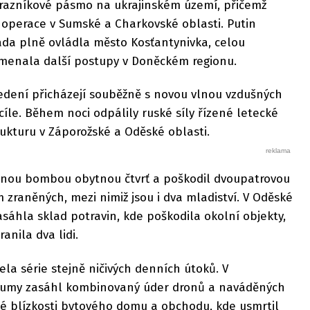
razníkové pásmo na ukrajinském území, přičemž
í operace v Sumské a Charkovské oblasti. Putin
máda plně ovládla město Kosťantynivka, celou
menala další postupy v Doněckém regionu.
edení přicházejí souběžně s novou vlnou vzdušných
 cíle. Během noci odpálily ruské síly řízené letecké
ukturu v Záporožské a Oděské oblasti.
zenou bombou obytnou čtvrť a poškodil dvoupatrovou
 zraněných, mezi nimiž jsou i dva mladiství. V Oděské
asáhla sklad potravin, kde poškodila okolní objekty,
anila dva lidi.
a série stejně ničivých denních útoků. V
Sumy zasáhl kombinovaný úder dronů a naváděných
né blízkosti bytového domu a obchodu, kde usmrtil