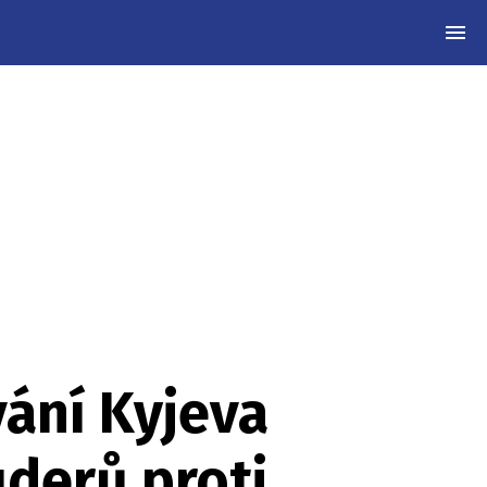
MEN
ání Kyjeva
úderů proti