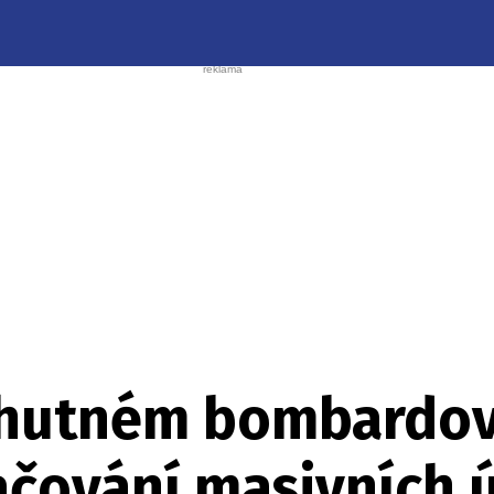
hutném bombardov
ačování masivních 