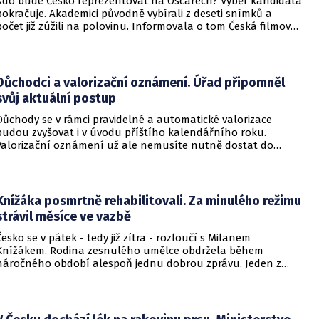
Kdo bude Česko reprezentovat na Oscarech? Výběr kandidáta
pokračuje. Akademici původně vybírali z deseti snímků a
počet již zúžili na polovinu. Informovala o tom Česká filmová
a televizní akademie.
Důchodci a valorizační oznámení. Úřad připomněl
svůj aktuální postup
Důchody se v rámci pravidelné a automatické valorizace
budou zvyšovat i v úvodu příštího kalendářního roku.
Valorizační oznámení už ale nemusíte nutně dostat do
schránky. Pokud ho člověk chce mít na papíře, může si o něj
požádat.
Knížáka posmrtně rehabilitovali. Za minulého režimu
strávil měsíce ve vazbě
Česko se v pátek - tedy již zítra - rozloučí s Milanem
Knížákem. Rodina zesnulého umělce obdržela během
náročného období alespoň jednu dobrou zprávu. Jeden z
pražských obvodních soudů Knížáka definitivně rehabilitoval
za vazební stíhání v dobách komunistického režimu.