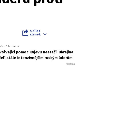
Sdílet
článek
před 1 hodinou
Stávající pomoc Kyjevu nestačí. Ukrajina
čelí stále intenzivnějším ruským úderům