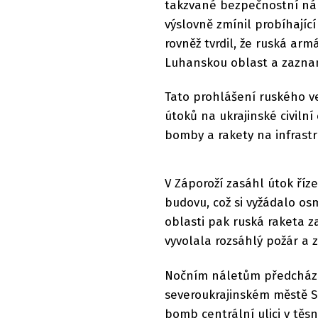
takzvané bezpečnostní ná
výslovně zmínil probíhajíc
rovněž tvrdil, že ruská ar
Luhanskou oblast a zazna
Tato prohlášení ruského v
útoků na ukrajinské civilní
bomby a rakety na infrastr
V Záporoží zasáhl útok ří
budovu, což si vyžádalo osm
oblasti pak ruská raketa z
vyvolala rozsáhlý požár a zr
Nočním náletům předcházel
severoukrajinském městě 
bomb centrální ulici v těs