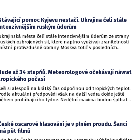
začalo násilné řádění poté, co podezřelý čtrnáctiletý chlapec
údajně usmrtil své prarodiče v jejich domě a následně zamířil
do vzdělávací instituce.
Stávající pomoc Kyjevu nestačí. Ukrajina čelí stále
intenzivnějším ruským úderům
Ukrajinská města čelí stále intenzivnějším úderům ze strany
ruských ozbrojených sil, které naplno využívají zranitelnosti
místní protivzdušné obrany. Moskva totiž v posledních
měsících masivně sází na balistické rakety. Tyto zbraně
dopadají na hustě obydlené oblasti s minimálním nebo
dokonce žádným varováním předem, což civilnímu
obyvatelstvu dává jen pramalou šanci se včas ukrýt.
Bude až 34 stupňů. Meteorologové očekávají návrat
tropického počasí
Češi si alespoň na krátký čas odpočinou od tropických teplot.
Podle aktuální předpovědi však na další vedra dojde ještě
během probíhajícího týdne. Nedělní maxima budou šplhat
výrazně přes 30 stupňů.
České oscarové hlasování je v plném proudu. Šanci
má pět filmů