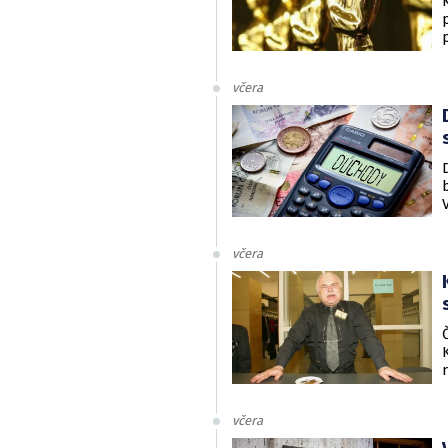
včera
včera
včera