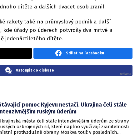
ednoho dítěte a dalších dvacet osob zranil.
ké rakety také na průmyslový podnik a další
í, kde úřady po úderech potvrdily dva mrtvé a
ě jedenáctiletého dítěte.
Sdílet na Facebooku
Vstoupit do diskuze
Stávající pomoc Kyjevu nestačí. Ukrajina čelí stále
intenzivnějším ruským úderům
Ukrajinská města čelí stále intenzivnějším úderům ze strany
ruských ozbrojených sil, které naplno využívají zranitelnosti
místní protivzdušné obrany. Moskva totiž v posledních
měsících masivně sází na balistické rakety. Tyto zbraně