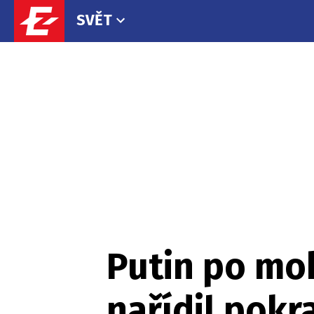
SVĚT
Putin po mo
nařídil pokr