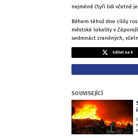
nejméně čtyři lidi včetně j
Během téhož dne cílily rus
městské lokality v Záporož
sedmnáct zraněných, včetn
Sdílet na X
SOUVISEJÍCÍ