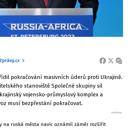
Zprávy.cz
FACEBOOK
X
ZPRÁ
řídil pokračování masivních úderů proti Ukrajině.
telského stanoviště Společné skupiny sil
ukrajinský vojensko-průmyslový komplex a
rovoz musí bezpřestání pokračovat.
ky na ruská města navíc oznámil záměr rozšířit