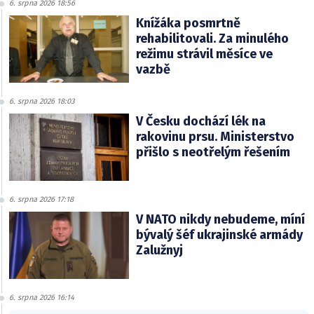
6. srpna 2026 18:56
Knížáka posmrtně
rehabilitovali. Za minulého
režimu strávil měsíce ve
vazbě
6. srpna 2026 18:03
V Česku dochází lék na
rakovinu prsu. Ministerstvo
přišlo s neotřelým řešením
6. srpna 2026 17:18
V NATO nikdy nebudeme, míní
bývalý šéf ukrajinské armády
Zalužnyj
6. srpna 2026 16:14