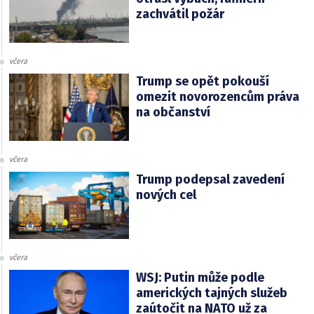
zachvátil požár
včera
Trump se opět pokouší
omezit novorozencům práva
na občanství
včera
Trump podepsal zavedení
nových cel
včera
WSJ: Putin může podle
amerických tajných služeb
zaútočit na NATO už za