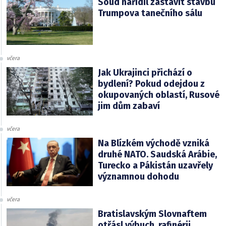
Soud nařídil zastavit stavbu
Trumpova tanečního sálu
včera
Jak Ukrajinci přichází o
bydlení? Pokud odejdou z
okupovaných oblastí, Rusové
jim dům zabaví
včera
Na Blízkém východě vzniká
druhé NATO. Saudská Arábie,
Turecko a Pákistán uzavřely
významnou dohodu
včera
Bratislavským Slovnaftem
otřásl výbuch, rafinérii