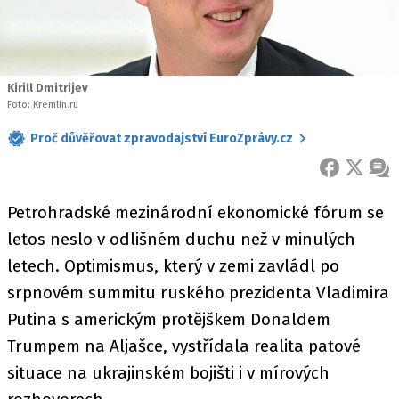
Kirill Dmitrijev
Foto: Kremlin.ru
Proč důvěřovat zpravodajství EuroZprávy.cz
FACEBOOK
X
ZPR
Petrohradské mezinárodní ekonomické fórum se
letos neslo v odlišném duchu než v minulých
letech. Optimismus, který v zemi zavládl po
srpnovém summitu ruského prezidenta Vladimira
Putina s americkým protějškem Donaldem
Trumpem na Aljašce, vystřídala realita patové
situace na ukrajinském bojišti i v mírových