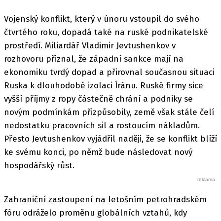
Vojenský konflikt, který v únoru vstoupil do svého
čtvrtého roku, dopadá také na ruské podnikatelské
prostředí. Miliardář Vladimir Jevtushenkov v
rozhovoru přiznal, že západní sankce mají na
ekonomiku tvrdý dopad a přirovnal současnou situaci
Ruska k dlouhodobé izolaci Íránu. Ruské firmy sice
vyšší příjmy z ropy částečně chrání a podniky se
novým podmínkám přizpůsobily, země však stále čelí
nedostatku pracovních sil a rostoucím nákladům.
Přesto Jevtushenkov vyjádřil naději, že se konflikt blíží
ke svému konci, po němž bude následovat nový
hospodářský růst.
Zahraniční zastoupení na letošním petrohradském
fóru odráželo proměnu globálních vztahů, kdy