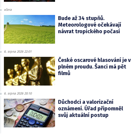
včera
Bude až 34 stupňů.
Meteorologové očekávají
návrat tropického počasí
6. srpna 2026 22:01
České oscarové hlasování je v
plném proudu. Šanci má pět
filmů
6. srpna 2026 20:10
Důchodci a valorizační
oznámení. Úřad připomněl
svůj aktuální postup