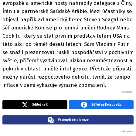
evropské a americké hosty nahradily delegace z Číny,
Íránu a partnerské Saúdské Arábie. Mezi účastníky se
objevil například americký herec Steven Seagal nebo
šéf americké Komise pro jemná umění Rodney Mims
Cook Jr., který se stal prvním představitelem USA na
této akci po téměř deseti letech. Sám Vladimir Putin
se snažil prezentovat ruské hospodářství v pozitivním
světle, přičemž vyzdvihoval nízkou nezaměstnanost a
pokrok v oblasti umělé inteligence. Přestože připustil
možný nárůst rozpočtového deficitu, tvrdil, že tempo
inflace v zemi vykazuje výrazné zpomalení.
Sdílet na X
Sdílet na Facebooku
Vstoupit do diskuze