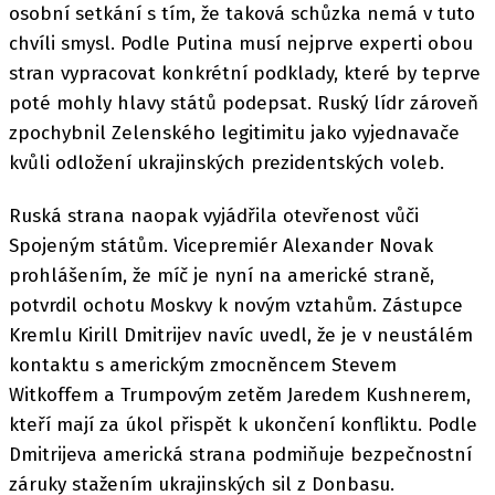
osobní setkání s tím, že taková schůzka nemá v tuto
chvíli smysl. Podle Putina musí nejprve experti obou
stran vypracovat konkrétní podklady, které by teprve
poté mohly hlavy států podepsat. Ruský lídr zároveň
zpochybnil Zelenského legitimitu jako vyjednavače
kvůli odložení ukrajinských prezidentských voleb.
Ruská strana naopak vyjádřila otevřenost vůči
Spojeným státům. Vicepremiér Alexander Novak
prohlášením, že míč je nyní na americké straně,
potvrdil ochotu Moskvy k novým vztahům. Zástupce
Kremlu Kirill Dmitrijev navíc uvedl, že je v neustálém
kontaktu s americkým zmocněncem Stevem
Witkoffem a Trumpovým zetěm Jaredem Kushnerem,
kteří mají za úkol přispět k ukončení konfliktu. Podle
Dmitrijeva americká strana podmiňuje bezpečnostní
záruky stažením ukrajinských sil z Donbasu.