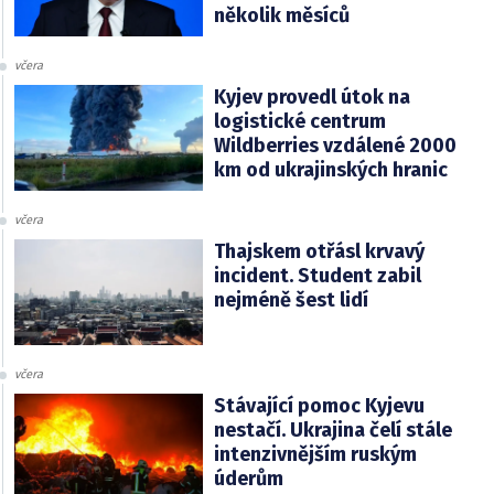
několik měsíců
včera
Kyjev provedl útok na
logistické centrum
Wildberries vzdálené 2000
km od ukrajinských hranic
včera
Thajskem otřásl krvavý
incident. Student zabil
nejméně šest lidí
včera
Stávající pomoc Kyjevu
nestačí. Ukrajina čelí stále
intenzivnějším ruským
úderům