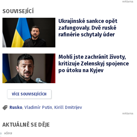
SOUVISEJÍCÍ
Ukrajinské sankce opět
zafungovaly. Dvě ruské
rafinérie schytaly úder
Mohli jste zachránit životy,
kritizuje Zelenskyj spojence
po útoku na Kyjev
VÍCE SOUVISEJÍCÍCH
Rusko
,
Vladimír Putin
,
Kirill Dmitrijev
AKTUÁLNĚ SE DĚJE
včera