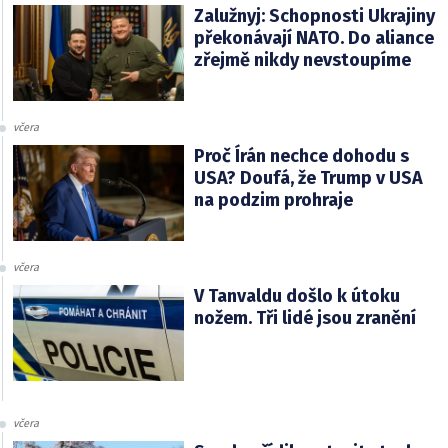
Zalužnyj: Schopnosti Ukrajiny
překonávají NATO. Do aliance
zřejmě nikdy nevstoupíme
včera
Proč Írán nechce dohodu s
USA? Doufá, že Trump v USA
na podzim prohraje
včera
V Tanvaldu došlo k útoku
nožem. Tři lidé jsou zranění
včera