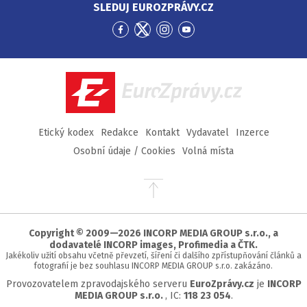
SLEDUJ EUROZPRÁVY.CZ
Přejít
Přejít
Přejít
Přejít
na
na
na
na
Facebook
Twitter
Instagram
YouTube
EuroZprávy.cz
Etický kodex
Redakce
Kontakt
Vydavatel
Inzerce
Osobní údaje / Cookies
Volná místa
Přejít
na
začátek
stránky
Copyright © 2009—2026 INCORP MEDIA GROUP s.r.o., a
dodavatelé INCORP images, Profimedia a ČTK.
Jakékoliv užití obsahu včetně převzetí, šíření či dalšího zpřístupňování článků a
fotografií je bez souhlasu INCORP MEDIA GROUP s.r.o. zakázáno.
Provozovatelem zpravodajského serveru
EuroZprávy.cz
je
INCORP
MEDIA GROUP s.r.o.
, IC:
118 23 054
.