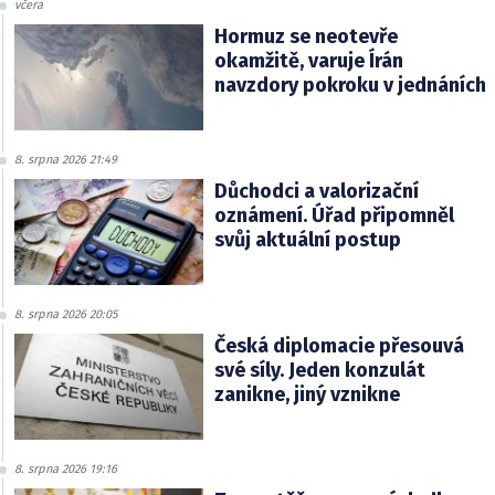
včera
Hormuz se neotevře
okamžitě, varuje Írán
navzdory pokroku v jednáních
8. srpna 2026 21:49
Důchodci a valorizační
oznámení. Úřad připomněl
svůj aktuální postup
8. srpna 2026 20:05
Česká diplomacie přesouvá
své síly. Jeden konzulát
zanikne, jiný vznikne
8. srpna 2026 19:16