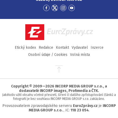
Přejít
Přejít
Přejít
Přejít
na
na
na
na
Facebook
Twitter
Instagram
YouTube
EuroZprávy.cz
Etický kodex
Redakce
Kontakt
Vydavatel
Inzerce
Osobní údaje / Cookies
Volná místa
Přejít
na
začátek
stránky
Copyright © 2009—2026 INCORP MEDIA GROUP s.r.o., a
dodavatelé INCORP images, Profimedia a ČTK.
Jakékoliv užití obsahu včetně převzetí, šíření či dalšího zpřístupňování článků a
fotografií je bez souhlasu INCORP MEDIA GROUP s.r.o. zakázáno.
Provozovatelem zpravodajského serveru
EuroZprávy.cz
je
INCORP
MEDIA GROUP s.r.o.
, IC:
118 23 054
.