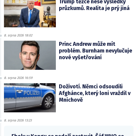
Trump těžce nese výsledky
průzkumů. Realita je prý jiná
8. srpna 2026 18:02
Princ Andrew může mít
problém. Burnham nevylučuje
nové vyšetřování
8. srpna 2026 16:59
Doživotí. Němci odsoudili
Afghánce, který loni vraždil v
Mnichově
8. srpna 2026 13:23