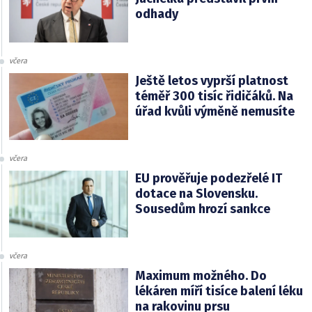
odhady
včera
Ještě letos vyprší platnost
téměř 300 tisíc řidičáků. Na
úřad kvůli výměně nemusíte
včera
EU prověřuje podezřelé IT
dotace na Slovensku.
Sousedům hrozí sankce
včera
Maximum možného. Do
lékáren míří tisíce balení léku
na rakovinu prsu