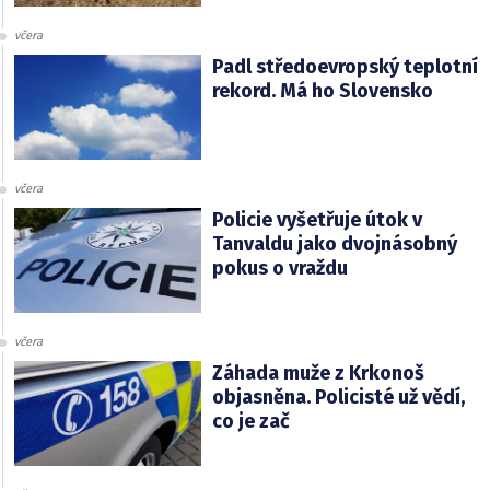
včera
Padl středoevropský teplotní
rekord. Má ho Slovensko
včera
Policie vyšetřuje útok v
Tanvaldu jako dvojnásobný
pokus o vraždu
včera
Záhada muže z Krkonoš
objasněna. Policisté už vědí,
co je zač