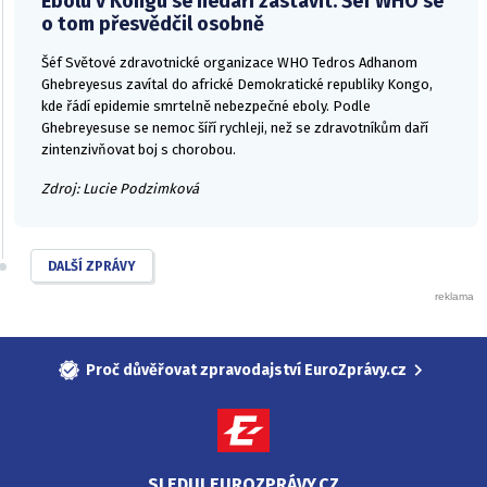
Ebolu v Kongu se nedaří zastavit. Šéf WHO se
o tom přesvědčil osobně
Šéf Světové zdravotnické organizace WHO Tedros Adhanom
Ghebreyesus zavítal do africké Demokratické republiky Kongo,
kde řádí epidemie smrtelně nebezpečné eboly. Podle
Ghebreyesuse se nemoc šíří rychleji, než se zdravotníkům daří
zintenzivňovat boj s chorobou.
Zdroj: Lucie Podzimková
DALŠÍ ZPRÁVY
Proč důvěřovat zpravodajství EuroZprávy.cz
SLEDUJ EUROZPRÁVY.CZ