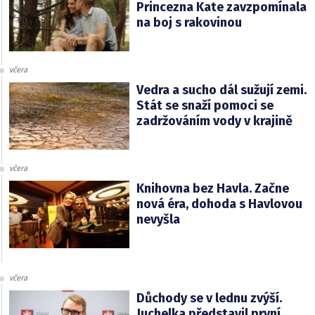
Princezna Kate zavzpomínala
na boj s rakovinou
včera
Vedra a sucho dál sužují zemi.
Stát se snaží pomoci se
zadržováním vody v krajině
včera
Knihovna bez Havla. Začne
nová éra, dohoda s Havlovou
nevyšla
včera
Důchody se v lednu zvýší.
Juchelka představil první