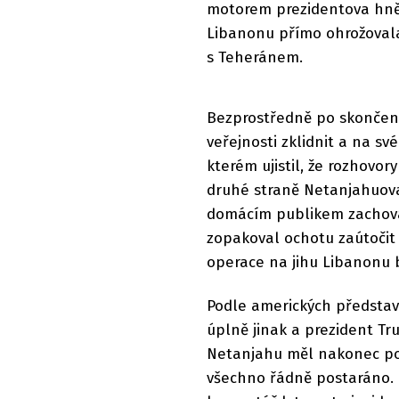
motorem prezidentova hněv
Libanonu přímo ohrožovala
s Teheránem.
Bezprostředně po skončení
veřejnosti zklidnit a na své
kterém ujistil, že rozhovo
druhé straně Netanjahuova
domácím publikem zachovat
zopakoval ochotu zaútočit 
operace na jihu Libanonu 
Podle amerických představ
úplně jinak a prezident Tr
Netanjahu měl nakonec pou
všechno řádně postaráno. 