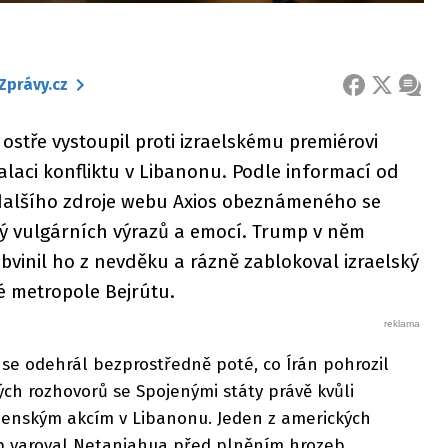
Zprávy.cz
FACEBOOK
X
ZPRÁ
stře vystoupil proti izraelskému premiérovi
laci konfliktu v Libanonu. Podle informací od
 dalšího zdroje webu Axios obeznámeného se
ný vulgárních výrazů a emocí. Trump v něm
bvinil ho z nevděku a rázně zablokoval izraelský
 metropole Bejrútu.
se odehrál bezprostředně poté, co Írán pohrozil
h rozhovorů se Spojenými státy právě kvůli
ojenským akcím v Libanonu. Jeden z amerických
mp varoval Netanjahua před plněním hrozeb