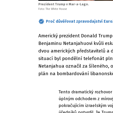
Prezident Trump v Mar-a-Lago.
Foto: The White House
Proč důvěřovat zpravodajství Euro
Americký prezident Donald Trump o
Benjaminu Netanjahuovi kvůli eska
dvou amerických představitelů a
situací byl pondělní telefonát pl
Netanjahua označil za šíleného, o
plán na bombardování libanonské
Tento dramatický rozhovor 
úplným odchodem z mírovýc
pokračujícím izraelským v
úředníků potvrdil, že Tru