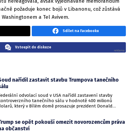
ntu nereagovala, avšak vyjednávané memorandum
ačně požaduje konec bojů v Libanonu, což zůstává
 Washingtonem a Tel Avivem.
Sdílet na Facebooku
Vstoupit do diskuze
Soud nařídil zastavit stavbu Trumpova tanečního
sálu
Federální odvolací soud v USA nařídil zastavení stavby
kontroverzního tanečního sálu v hodnotě 400 milionů
dolarů, který v Bílém domě prosazuje prezident Donald
Trump. Páteční rozhodnutí představuje vážnou překážku pro
administrativu a otevírá cestu k právní bitvě před Nejvyšším
Trump se opět pokouší omezit novorozencům práva
soudem.
na občanství