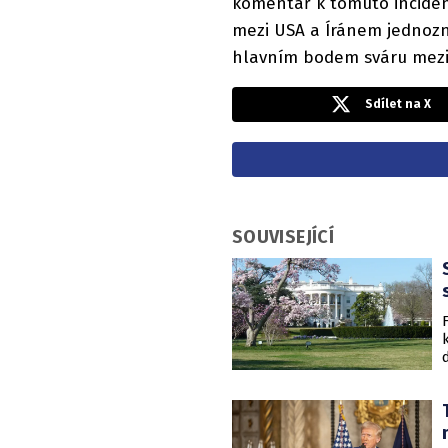
komentář k tomuto incide
mezi USA a Íránem jednozn
hlavním bodem sváru mezi
Sdílet na X
SOUVISEJÍCÍ