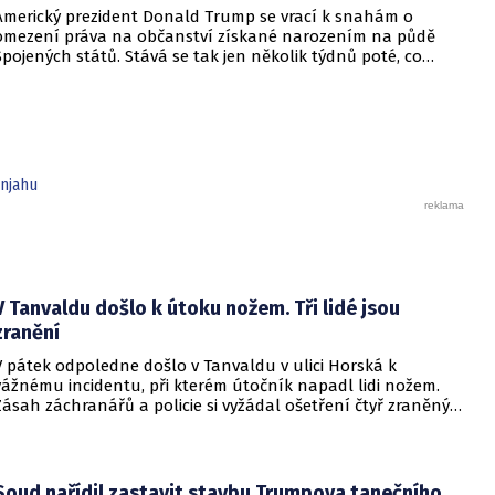
Americký prezident Donald Trump se vrací k snahám o
omezení práva na občanství získané narozením na půdě
Spojených států. Stává se tak jen několik týdnů poté, co
Nejvyšší soud Spojených států odmítl jeho předchozí plošší
pokus o zrušení této dlouholeté praxe.
njahu
V Tanvaldu došlo k útoku nožem. Tři lidé jsou
zranění
V pátek odpoledne došlo v Tanvaldu v ulici Horská k
vážnému incidentu, při kterém útočník napadl lidi nožem.
Zásah záchranářů a policie si vyžádal ošetření čtyř zraněných
osob, přičemž tři z nich utrpěly těžká poranění.
Soud nařídil zastavit stavbu Trumpova tanečního