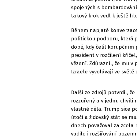
spojených s bombardování
takový krok vedl k ještě hl
Během napjaté konverzace 
politickou podporu, která 
době, kdy čelil korupčním 
prezident v rozčilení křič
vězení. Zdůraznil, že mu v
Izraele vyvolávají ve světě
Další ze zdrojů potvrdil, 
rozzuřený a v jednu chvíli 
vlastně dělá. Trump sice p
útočí a židovský stát se m
dnech považoval za zcela
vadilo i rozšiřování pozem