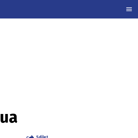
MEN
hua
Sdílet