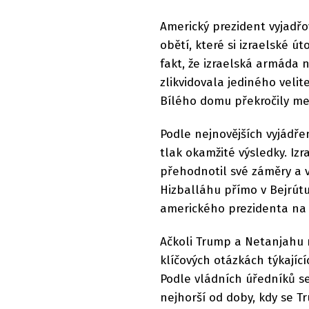
Americký prezident vyjadř
obětí, které si izraelské ú
fakt, že izraelská armáda 
zlikvidovala jediného velit
Bílého domu překročily me
Podle nejnovějších vyjádře
tlak okamžité výsledky. Iz
přehodnotil své záměry a v
Hizballáhu přímo v Bejrútu
amerického prezidenta na n
Ačkoli Trump a Netanjahu m
klíčových otázkách týkající
Podle vládních úředníků s
nejhorší od doby, kdy se 