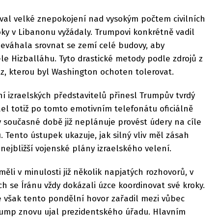
oval velké znepokojení nad vysokým počtem civilních
toky v Libanonu vyžádaly. Trumpovi konkrétně vadil
neváhala srovnat se zemí celé budovy, aby
ele Hizballáhu. Tyto drastické metody podle zdrojů z
z, kterou byl Washington ochoten tolerovat.
ní izraelských představitelů přinesl Trumpův tvrdý
rael totiž po tomto emotivním telefonátu oficiálně
 současné době již neplánuje provést údery na cíle
. Tento ústupek ukazuje, jak silný vliv měl zásah
ejbližší vojenské plány izraelského velení.
ěli v minulosti již několik napjatých rozhovorů, v
ch se Íránu vždy dokázali úzce koordinovat své kroky.
e však tento pondělní hovor zařadil mezi vůbec
Trump znovu ujal prezidentského úřadu. Hlavním