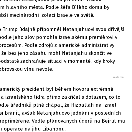
m hlavního města. Podle šéfa Bílého domu by
ubší mezinárodní izolaci Izraele ve světě.
Trump údajně připomněl Netanjahuovi svou dřívější
podle jeho slov pomohla izraelskému premiérovi v
procesům. Podle zdrojů z americké administrativy
el, že bez jeho zásahu mohl Netanjahu skončit ve
 podstatě zachraňuje situaci v momentě, kdy kroky
 obrovskou vlnu nevole.
že americký prezident byl během hovoru extrémně
na izraelského lídra přímo zakřičel s dotazem, co to
odle úředníků plně chápal, že Hizballáh na Izrael
usí bránit, avšak Netanjahuovo jednání v posledních
 nepřiměřené. Vedle plánovaných úderů na Bejrút mu
ní operace na jihu Libanonu.