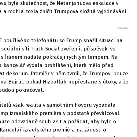
u byla skutečnost, že Netanjahuova eskalace v
 a mohla zcela zničit Trumpova složitá vyjednávání
 bouřlivého telefonátu se Trump snažil situaci na
 sociální síti Truth Social zveřejnil příspěvek, ve
ry s Íránem nadále pokračují rychlým tempem. Na
 kancelář vydala prohlášení, které mělo před
 dekorum. Premiér v něm tvrdil, že Trumpovi pouze
na Bejrút, pokud Hizballáh nepřestane s útoky, a že
budou pokračovat.
itelů však realita v samotném hovoru vypadala
ump izraelského premiéra v podstatě převálcoval.
ze odevzdaně souhlasit a požádat, aby bylo o
Kancelář izraelského premiéra na žádosti o