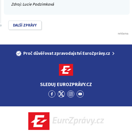
Zdroj: Lucie Podzimková
DALŠÍ ZPRÁVY
Proč důvěřovat zpravodajství EuroZprávy.cz
SLEDUJ EUROZPRÁVY.CZ
Přejít
Přejít
Přejít
Přejít
na
na
na
na
Facebook
Twitter
Instagram
YouTube
EuroZprávy.cz