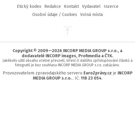
Etický kodex
Redakce
Kontakt
Vydavatel
Inzerce
Osobní údaje / Cookies
Volná místa
Přejít
na
začátek
stránky
Copyright © 2009—2026 INCORP MEDIA GROUP s.r.o., a
dodavatelé INCORP images, Profimedia a ČTK.
Jakékoliv užití obsahu včetně převzetí, šíření či dalšího zpřístupňování článků a
fotografií je bez souhlasu INCORP MEDIA GROUP s.r.o. zakázáno.
Provozovatelem zpravodajského serveru
EuroZprávy.cz
je
INCORP
MEDIA GROUP s.r.o.
, IC:
118 23 054
.