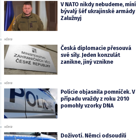
V NATO nikdy nebudeme, míní
bývalý šéf ukrajinské armády
Zalužnyj
včera
Česká diplomacie přesouvá
své síly. Jeden konzulát
zanikne, jiný vznikne
včera
Policie objasnila pomníček. V
případu vraždy z roku 2010
pomohly vzorky DNA
včera
Doživotí. Němci odsoudili