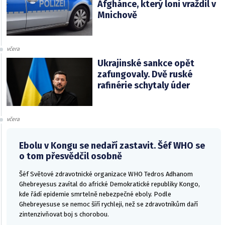
Afghánce, který loni vraždil v
Mnichově
včera
Ukrajinské sankce opět
zafungovaly. Dvě ruské
rafinérie schytaly úder
včera
Ebolu v Kongu se nedaří zastavit. Šéf WHO se
o tom přesvědčil osobně
Šéf Světové zdravotnické organizace WHO Tedros Adhanom
Ghebreyesus zavítal do africké Demokratické republiky Kongo,
kde řádí epidemie smrtelně nebezpečné eboly. Podle
Ghebreyesuse se nemoc šíří rychleji, než se zdravotníkům daří
zintenzivňovat boj s chorobou.