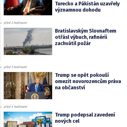
Turecko a Pákistán uzavřely
významnou dohodu
před 2 hodinami
Bratislavským Slovnaftem
otřásl výbuch, rafinérii
zachvátil požár
před 3 hodinami
Trump se opět pokouší
omezit novorozencům práva
na občanství
před 4 hodinami
Trump podepsal zavedení
nových cel