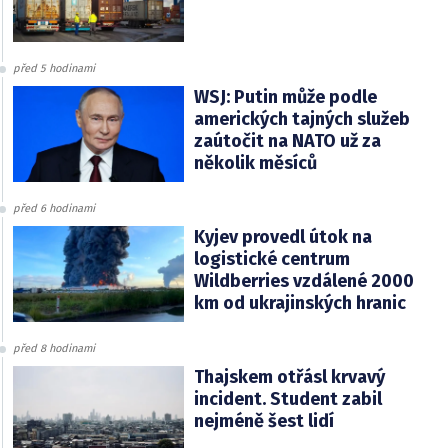
před 5 hodinami
WSJ: Putin může podle
amerických tajných služeb
zaútočit na NATO už za
několik měsíců
před 6 hodinami
Kyjev provedl útok na
logistické centrum
Wildberries vzdálené 2000
km od ukrajinských hranic
před 8 hodinami
Thajskem otřásl krvavý
incident. Student zabil
nejméně šest lidí