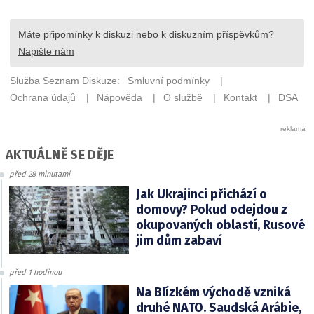
AKTUÁLNĚ SE DĚJE
před 28 minutami
Jak Ukrajinci přichází o
domovy? Pokud odejdou z
okupovaných oblastí, Rusové
jim dům zabaví
před 1 hodinou
Na Blízkém východě vzniká
druhé NATO. Saudská Arábie,