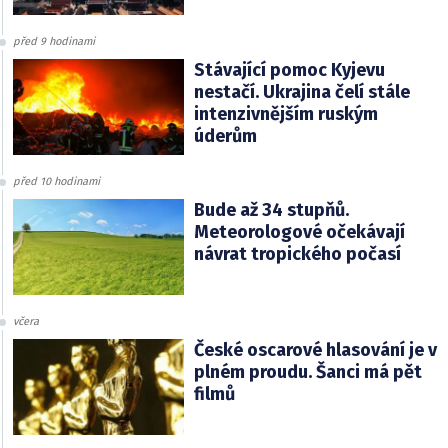
před 9 hodinami
Stávající pomoc Kyjevu
nestačí. Ukrajina čelí stále
intenzivnějším ruským
úderům
před 10 hodinami
Bude až 34 stupňů.
Meteorologové očekávají
návrat tropického počasí
včera
České oscarové hlasování je v
plném proudu. Šanci má pět
filmů