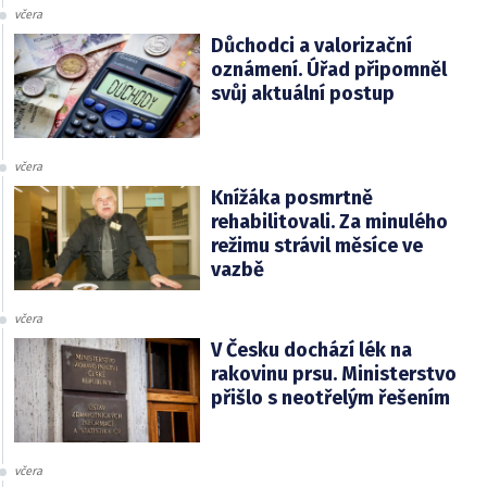
včera
Důchodci a valorizační
oznámení. Úřad připomněl
svůj aktuální postup
včera
Knížáka posmrtně
rehabilitovali. Za minulého
režimu strávil měsíce ve
vazbě
včera
V Česku dochází lék na
rakovinu prsu. Ministerstvo
přišlo s neotřelým řešením
včera