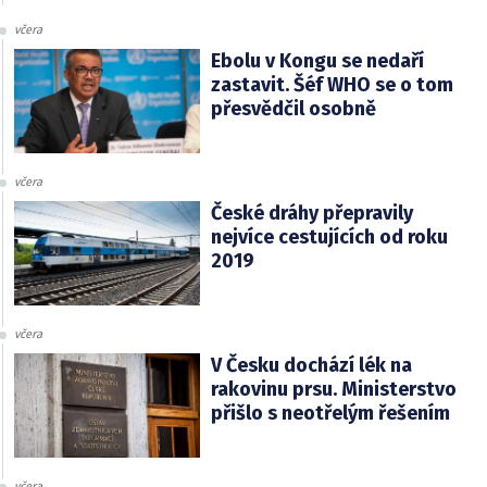
včera
Ebolu v Kongu se nedaří
zastavit. Šéf WHO se o tom
přesvědčil osobně
včera
České dráhy přepravily
nejvíce cestujících od roku
2019
včera
V Česku dochází lék na
rakovinu prsu. Ministerstvo
přišlo s neotřelým řešením
včera