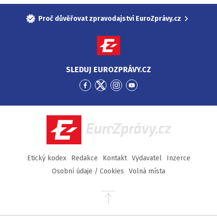
Proč důvěřovat zpravodajství EuroZprávy.cz
SLEDUJ EUROZPRÁVY.CZ
Přejít
Přejít
Přejít
Přejít
na
na
na
na
Facebook
Twitter
Instagram
YouTube
EuroZprávy.cz
Etický kodex
Redakce
Kontakt
Vydavatel
Inzerce
Osobní údaje / Cookies
Volná místa
Přejít
na
začátek
stránky