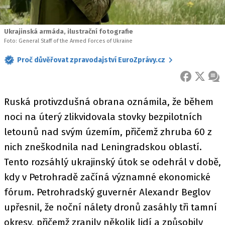
Ukrajinská armáda, ilustrační fotografie
Foto: General Staff of the Armed Forces of Ukraine
Proč důvěřovat zpravodajství EuroZprávy.cz
FACEBOOK
X
ZPR
Ruská protivzdušná obrana oznámila, že během
noci na úterý zlikvidovala stovky bezpilotních
letounů nad svým územím, přičemž zhruba 60 z
nich zneškodnila nad Leningradskou oblastí.
Tento rozsáhlý ukrajinský útok se odehrál v době,
kdy v Petrohradě začíná významné ekonomické
fórum. Petrohradský guvernér Alexandr Beglov
upřesnil, že noční nálety dronů zasáhly tři tamní
okresy, přičemž zranily několik lidí a způsobily