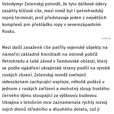
Volodymyr Zelenskyj potvrdil, že tyto dálkové údery
zasáhly klíčové cíle, mezi nimiž byl i petrohradský
ropný terminál, jenž představuje jeden z největších
komplexů pro překládku ropy v severozápadním
Rusku.
Mezi další zasažené cíle patřily vojenské objekty na
námořní základně Kronštadt na ostrově poblíž
Petrohradu a také závod v Tambovské oblasti, který
se podle vyjádření ukrajinské strany podílí na výrobě
ruských zbraní. Zelenskyj rovněž zveřejnil
videozáznam zachycující exploze, několik požárů v
jednom z ruských zařízení a mohutný sloup hustého
černého dýmu stoupající za výškovou budovou.
Ukrajina v letošním roce zaznamenala rychlý rozvoj
svých dronů středního a dlouhého doletu, což jí