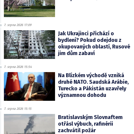
7. srpna 2026 17:09
Jak Ukrajinci přichází o
bydlení? Pokud odejdou z
okupovaných oblastí, Rusové
jim dům zabaví
7. srpna 2026 15:54
Na Blízkém východě vzniká
druhé NATO. Saudská Arábie,
Turecko a Pákistán uzavřely
významnou dohodu
7. srpna 2026 15:15
Bratislavským Slovnaftem
otřásl výbuch, rafinérii
zachvátil požár