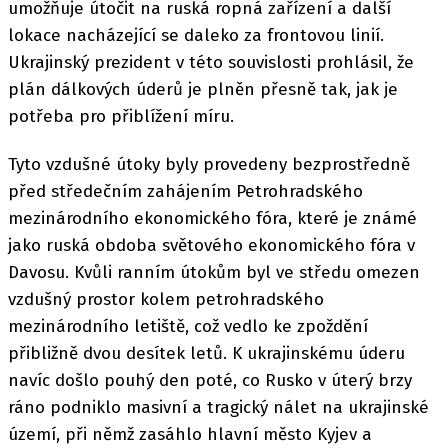
umožňuje útočit na ruská ropná zařízení a další
lokace nacházející se daleko za frontovou linií.
Ukrajinský prezident v této souvislosti prohlásil, že
plán dálkových úderů je plněn přesně tak, jak je
potřeba pro přiblížení míru.
Tyto vzdušné útoky byly provedeny bezprostředně
před středečním zahájením Petrohradského
mezinárodního ekonomického fóra, které je známé
jako ruská obdoba světového ekonomického fóra v
Davosu. Kvůli ranním útokům byl ve středu omezen
vzdušný prostor kolem petrohradského
mezinárodního letiště, což vedlo ke zpoždění
přibližně dvou desítek letů. K ukrajinskému úderu
navíc došlo pouhý den poté, co Rusko v úterý brzy
ráno podniklo masivní a tragický nálet na ukrajinské
území, při němž zasáhlo hlavní město Kyjev a