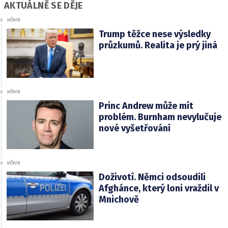
AKTUÁLNĚ SE DĚJE
včera
Trump těžce nese výsledky
průzkumů. Realita je prý jiná
včera
Princ Andrew může mít
problém. Burnham nevylučuje
nové vyšetřování
včera
Doživotí. Němci odsoudili
Afghánce, který loni vraždil v
Mnichově