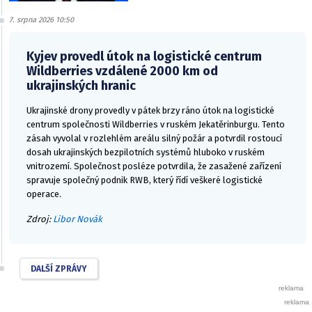
7. srpna 2026 10:50
Kyjev provedl útok na logistické centrum
Wildberries vzdálené 2000 km od
ukrajinských hranic
Ukrajinské drony provedly v pátek brzy ráno útok na logistické
centrum společnosti Wildberries v ruském Jekatěrinburgu. Tento
zásah vyvolal v rozlehlém areálu silný požár a potvrdil rostoucí
dosah ukrajinských bezpilotních systémů hluboko v ruském
vnitrozemí. Společnost posléze potvrdila, že zasažené zařízení
spravuje společný podnik RWB, který řídí veškeré logistické
operace.
Zdroj:
Libor Novák
DALŠÍ ZPRÁVY