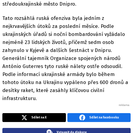
středoukrajinské město Dnipro.
Tato rozsáhlá ruská ofenziva byla jedním z
nejkrvavějších útoků za poslední měsíce. Podle
ukrajinských úřadů si noční bombardování vyžádalo
nejméně 23 lidských životů, přičemž sedm osob
zahynulo v Kyjevě a dalších šestnáct v Dnipru.
Generální tajemník Organizace spojených národů
António Guterres tyto ruské nálety ostře odsoudil.
Podle informací ukrajinské armády bylo během
tohoto útoku na Ukrajinu vypáleno přes 600 dronů a
desítky raket, které zasáhly klíčovou civilní
infrastrukturu.
Sdílet na X
Sdílet na Facebooku
Vstoupit do diskuze