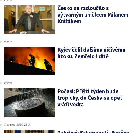
Česko se rozloučilo s
výtvarným umělcem Milanem
Knížákem
včera
Kyjev čelil dalšímu ničivému
útoku. Zemřelo i dítě
včera
Počasí: Příští týden bude
tropický, do Česka se opět
vrátí vedra
7. srpna 2026 22:04