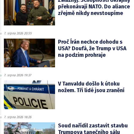
Zalužnyj: Schopnosti Ukrajiny
překonávají NATO. Do aliance
zřejmě nikdy nevstoupíme
7. srpna 2026 20:55
Proč Írán nechce dohodu s
USA? Doufá, že Trump v USA
na podzim prohraje
7. srpna 2026 19:37
V Tanvaldu došlo k útoku
nožem. Tři lidé jsou zranění
7. srpna 2026 18:26
Soud nařídil zastavit stavbu
Trumpova tanečního sálu