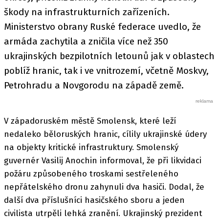
škody na infrastrukturních zařízeních.
Ministerstvo obrany Ruské federace uvedlo, že
armáda zachytila a zničila více než 350
ukrajinských bezpilotních letounů jak v oblastech
poblíž hranic, tak i ve vnitrozemí, včetně Moskvy,
Petrohradu a Novgorodu na západě země.
V západoruském městě Smolensk, které leží
nedaleko běloruských hranic, cílily ukrajinské údery
na objekty kritické infrastruktury. Smolenský
guvernér Vasilij Anochin informoval, že při likvidaci
požáru způsobeného troskami sestřeleného
nepřátelského dronu zahynuli dva hasiči. Dodal, že
další dva příslušníci hasičského sboru a jeden
civilista utrpěli lehká zranění. Ukrajinský prezident