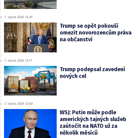
7. srpna 2026 14:25
Trump se opět pokouší
omezit novorozencům práva
na občanství
7. srpna 2026 13:11
Trump podepsal zavedení
nových cel
7. srpna 2026 12:00
WSJ: Putin může podle
amerických tajných služeb
zaútočit na NATO už za
několik měsíců