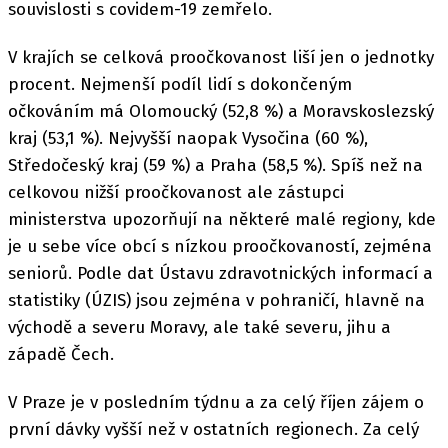
souvislosti s covidem-19 zemřelo.
V krajích se celková proočkovanost liší jen o jednotky
procent. Nejmenší podíl lidí s dokončeným
očkováním má Olomoucký (52,8 %) a Moravskoslezský
kraj (53,1 %). Nejvyšší naopak Vysočina (60 %),
Středočeský kraj (59 %) a Praha (58,5 %). Spíš než na
celkovou nižší proočkovanost ale zástupci
ministerstva upozorňují na některé malé regiony, kde
je u sebe více obcí s nízkou proočkovaností, zejména
seniorů. Podle dat Ústavu zdravotnických informací a
statistiky (ÚZIS) jsou zejména v pohraničí, hlavně na
východě a severu Moravy, ale také severu, jihu a
západě Čech.
V Praze je v posledním týdnu a za celý říjen zájem o
první dávky vyšší než v ostatních regionech. Za celý