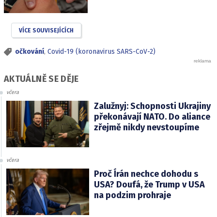
VÍCE SOUVISEJÍCÍCH
očkování
,
Covid-19 (koronavirus SARS-CoV-2)
AKTUÁLNĚ SE DĚJE
včera
Zalužnyj: Schopnosti Ukrajiny
překonávají NATO. Do aliance
zřejmě nikdy nevstoupíme
včera
Proč Írán nechce dohodu s
USA? Doufá, že Trump v USA
na podzim prohraje