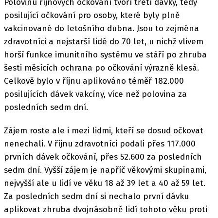
Polovinu říjnových očkování tvoří třetí dávky, tedy
posilující očkování pro osoby, které byly plně
vakcinované do letošního dubna. Jsou to zejména
zdravotníci a nejstarší lidé do 70 let, u nichž vlivem
horší funkce imunitního systému ve stáří po zhruba
šesti měsících ochrana po očkování výrazně klesá.
Celkově bylo v říjnu aplikováno téměř 182.000
posilujících dávek vakcíny, více než polovina za
posledních sedm dní.
Zájem roste ale i mezi lidmi, kteří se dosud očkovat
nenechali. V říjnu zdravotníci podali přes 117.000
prvních dávek očkování, přes 52.600 za posledních
sedm dní. Vyšší zájem je napříč věkovými skupinami,
nejvyšší ale u lidí ve věku 18 až 39 let a 40 až 59 let.
Za posledních sedm dní si nechalo první dávku
aplikovat zhruba dvojnásobně lidí tohoto věku proti