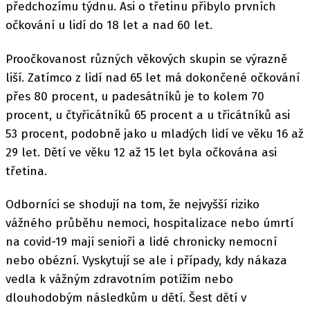
předchozímu týdnu. Asi o třetinu přibylo prvních
očkování u lidí do 18 let a nad 60 let.
Proočkovanost různých věkových skupin se výrazně
liší. Zatímco z lidí nad 65 let má dokončené očkování
přes 80 procent, u padesátníků je to kolem 70
procent, u čtyřicátníků 65 procent a u třicátníků asi
53 procent, podobně jako u mladých lidí ve věku 16 až
29 let. Dětí ve věku 12 až 15 let byla očkována asi
třetina.
Odborníci se shodují na tom, že nejvyšší riziko
vážného průběhu nemoci, hospitalizace nebo úmrtí
na covid-19 mají senioři a lidé chronicky nemocní
nebo obézní. Vyskytují se ale i případy, kdy nákaza
vedla k vážným zdravotním potížím nebo
dlouhodobým následkům u dětí. Šest dětí v