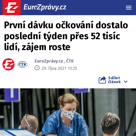
MEN
První dávku očkování dostalo
poslední týden přes 52 tisíc
lidí, zájem roste
EuroZprávy.cz
,
ČTK
29. října 2021 13:25
Sdílet
článek