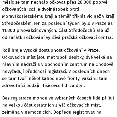
měsíc se tam nechalo očkovat přes 28.000 poprvé
očkovaných, což je dvojnásobek proti
Moravskoslezskému kraji a téměř třikrát víc než v kraji
Středočeském. Jen za poslední týden bylo v Praze asi
11.800 prvovakcinovaných. Část Středočechů ale už
od začátku očkování využívá pražská očkovací centra.
Roli hraje vysoká dostupnost očkování v Praze.
Očkovacích míst jsou metropoli desítky, dvě velká na
hlavním nádraží a v obchodním centrum na Chodově
nevyžadují předchozí registraci. V posledních dnech
se tam tvoří několikahodinové fronty, vakcínu tam
zdravotníci podají i tisícovce lidí za den.
Bez registrace mohou ve vybraných časech lidé přijít i
na velkou část ostatních z 413 očkovacích míst,
zejména v nemocnicích. Dopředu registrovat na