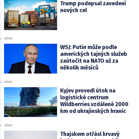
Trump podepsal zavedení
nových cel
včera
WSJ: Putin může podle
amerických tajných služeb
zaútočit na NATO už za
několik měsíců
včera
Kyjev provedl útok na
logistické centrum
Wildberries vzdálené 2000
km od ukrajinských hranic
včera
Thajskem otřásl krvavý