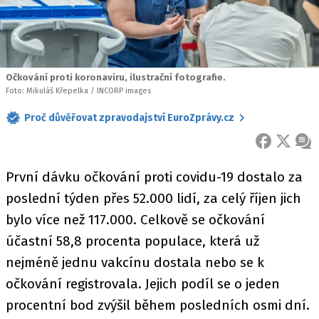
Očkování proti koronaviru, ilustrační fotografie.
Foto: Mikuláš Křepelka / INCORP images
Proč důvěřovat zpravodajství EuroZprávy.cz
FACEBOOK
X
ZPR
První dávku očkování proti covidu-19 dostalo za
poslední týden přes 52.000 lidí, za celý říjen jich
bylo více než 117.000. Celkově se očkování
účastní 58,8 procenta populace, která už
nejméně jednu vakcínu dostala nebo se k
očkování registrovala. Jejich podíl se o jeden
procentní bod zvýšil během posledních osmi dní.