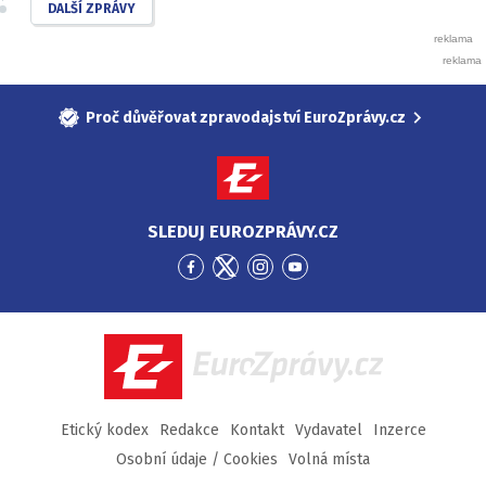
DALŠÍ ZPRÁVY
Proč důvěřovat zpravodajství EuroZprávy.cz
SLEDUJ EUROZPRÁVY.CZ
Přejít
Přejít
Přejít
Přejít
na
na
na
na
Facebook
Twitter
Instagram
YouTube
EuroZprávy.cz
Etický kodex
Redakce
Kontakt
Vydavatel
Inzerce
Osobní údaje / Cookies
Volná místa