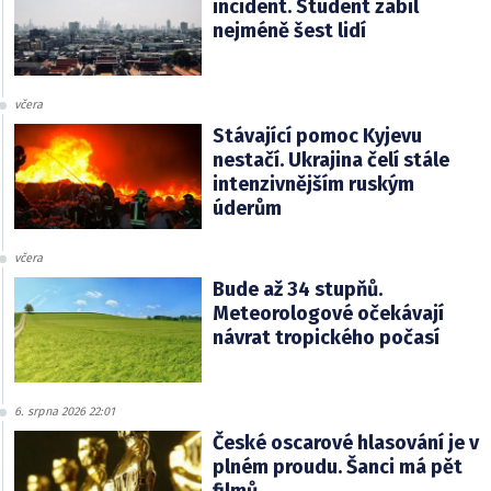
incident. Student zabil
nejméně šest lidí
včera
Stávající pomoc Kyjevu
nestačí. Ukrajina čelí stále
intenzivnějším ruským
úderům
včera
Bude až 34 stupňů.
Meteorologové očekávají
návrat tropického počasí
6. srpna 2026 22:01
České oscarové hlasování je v
plném proudu. Šanci má pět
filmů