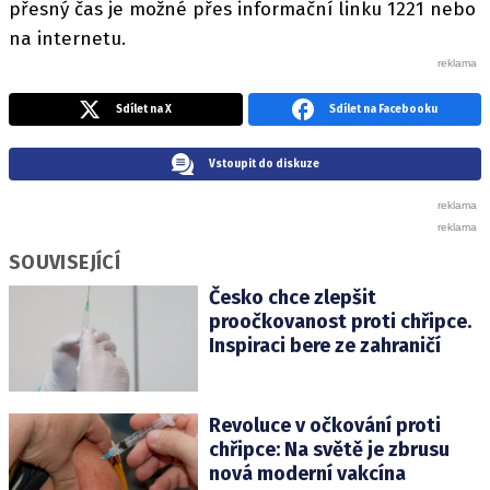
přesný čas je možné přes informační linku 1221 nebo
na internetu.
Sdílet na X
Sdílet na Facebooku
Vstoupit do diskuze
SOUVISEJÍCÍ
Česko chce zlepšit
proočkovanost proti chřipce.
Inspiraci bere ze zahraničí
Revoluce v očkování proti
chřipce: Na světě je zbrusu
nová moderní vakcína