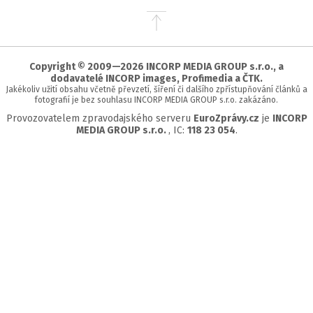
Přejít
na
začátek
stránky
Copyright © 2009—2026 INCORP MEDIA GROUP s.r.o., a
dodavatelé INCORP images, Profimedia a ČTK.
Jakékoliv užití obsahu včetně převzetí, šíření či dalšího zpřístupňování článků a
fotografií je bez souhlasu INCORP MEDIA GROUP s.r.o. zakázáno.
Provozovatelem zpravodajského serveru
EuroZprávy.cz
je
INCORP
MEDIA GROUP s.r.o.
, IC:
118 23 054
.