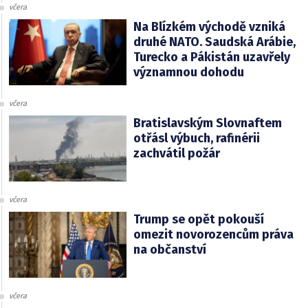
včera
Na Blízkém východě vzniká
druhé NATO. Saudská Arábie,
Turecko a Pákistán uzavřely
významnou dohodu
včera
Bratislavským Slovnaftem
otřásl výbuch, rafinérii
zachvátil požár
včera
Trump se opět pokouší
omezit novorozencům práva
na občanství
včera