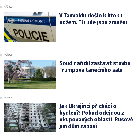
včera
V Tanvaldu došlo k útoku
nožem. Tři lidé jsou zranění
včera
Soud nařídil zastavit stavbu
Trumpova tanečního sálu
včera
Jak Ukrajinci přichází o
bydlení? Pokud odejdou z
okupovaných oblastí, Rusové
jim dům zabaví