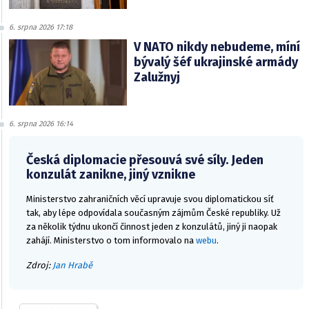
6. srpna 2026 17:18
V NATO nikdy nebudeme, míní
bývalý šéf ukrajinské armády
Zalužnyj
6. srpna 2026 16:14
Česká diplomacie přesouvá své síly. Jeden
konzulát zanikne, jiný vznikne
Ministerstvo zahraničních věcí upravuje svou diplomatickou síť
tak, aby lépe odpovídala současným zájmům České republiky. Už
za několik týdnu ukončí činnost jeden z konzulátů, jiný ji naopak
zahájí. Ministerstvo o tom informovalo na
webu
.
Zdroj:
Jan Hrabě