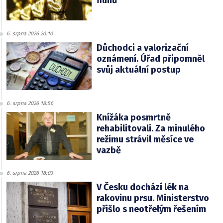
6. srpna 2026 20:10
Důchodci a valorizační
oznámení. Úřad připomněl
svůj aktuální postup
6. srpna 2026 18:56
Knížáka posmrtně
rehabilitovali. Za minulého
režimu strávil měsíce ve
vazbě
6. srpna 2026 18:03
V Česku dochází lék na
rakovinu prsu. Ministerstvo
přišlo s neotřelým řešením