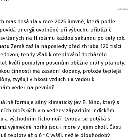
ch mas dosáhla v roce 2025 úrovně, která podle
ovídá energii uvolněné při výbuchu přibližně
vržených na Hirošimu každou sekundu po celý rok.
atu Země zažila naposledy před zhruba 120 tisíci
ledovou, tehdy však k oteplování docházelo
 let kvůli pomalým posunům oběžné dráhy planety.
skou činností má zásadní dopady, protože teplejší
lóny, zvyšují vlhkost vzduchu a vedou k
lnám veder na pevnině.
uálně formuje silný klimatický jev El Niño, který s
émních mořských vln veder v západním Indickém
ku a východním Tichomoří. Evropa se potýká s
mž výjimečně horká jsou i moře v jejím okolí. Části
í teploty až o 6 °C vyšší, než je dlouhodobý