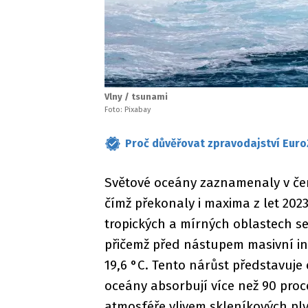
Vlny / tsunami
Foto: Pixabay
Proč důvěřovat zpravodajství Euro
Světové oceány zaznamenaly v červ
čímž překonaly i maxima z let 202
tropických a mírných oblastech se
přičemž před nástupem masivní ind
19,6 °C. Tento nárůst představuj
oceány absorbují více než 90 pro
atmosféře vlivem skleníkových pl