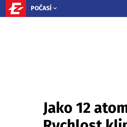
POČASÍ
Jako 12 ato
Rychlost kl