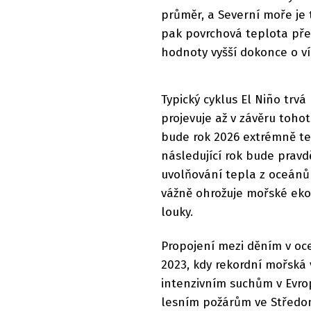
průměr, a Severní moře je t
pak povrchová teplota pře
hodnoty vyšší dokonce o ví
Typický cyklus El Niño trvá
projevuje až v závěru toho
bude rok 2026 extrémně te
následující rok bude prav
uvolňování tepla z oceánů
vážně ohrožuje mořské ek
louky.
Propojení mezi děním v oce
2023, kdy rekordní mořská
intenzivním suchům v Evro
lesním požárům ve Středom