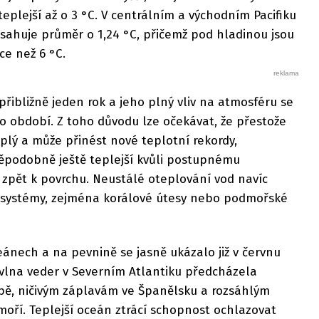
eplejší až o 3 °C. V centrálním a východním Pacifiku
sahuje průměr o 1,24 °C, přičemž pod hladinou jsou
ce než 6 °C.
 přibližně jeden rok a jeho plný vliv na atmosféru se
to období. Z toho důvodu lze očekávat, že přestože
plý a může přinést nové teplotní rekordy,
děpodobně ještě teplejší kvůli postupnému
 zpět k povrchu. Neustálé oteplování vod navíc
osystémy, zejména korálové útesy nebo podmořské
ánech a na pevnině se jasně ukázalo již v červnu
 vlna veder v Severním Atlantiku předcházela
pě, ničivým záplavám ve Španělsku a rozsáhlým
oří. Teplejší oceán ztrácí schopnost ochlazovat