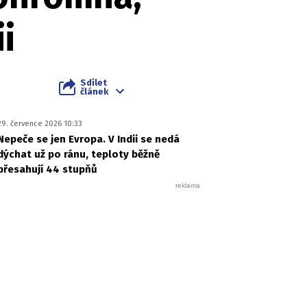
i
Sdílet
článek
29. července 2026 10:33
Nepeče se jen Evropa. V Indii se nedá
dýchat už po ránu, teploty běžně
přesahují 44 stupňů