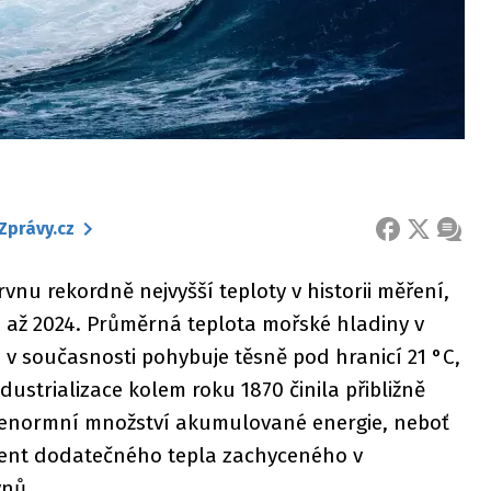
Zprávy.cz
FACEBOOK
X
ZPRÁ
nu rekordně nejvyšší teploty v historii měření,
3 až 2024. Průměrná teplota mořské hladiny v
 v současnosti pohybuje těsně pod hranicí 21 °C,
ustrializace kolem roku 1870 činila přibližně
e enormní množství akumulované energie, neboť
cent dodatečného tepla zachyceného v
ynů.