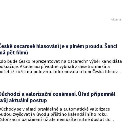
České oscarové hlasování je v plném proudu. Šanci
má pět filmů
Kdo bude Česko reprezentovat na Oscarech? Výběr kandidáta
pokračuje. Akademici původně vybírali z deseti snímků a
počet již zúžili na polovinu. Informovala o tom Česká filmová
a televizní akademie.
Důchodci a valorizační oznámení. Úřad připomněl
svůj aktuální postup
Důchody se v rámci pravidelné a automatické valorizace
budou zvyšovat i v úvodu příštího kalendářního roku.
Valorizační oznámení už ale nemusíte nutně dostat do
schránky. Pokud ho člověk chce mít na papíře, může si o něj