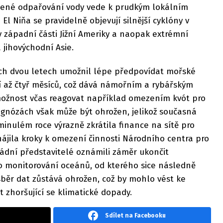
šené odpařování vody vede k prudkým lokálním
l Niňa se pravidelně objevují silnější cyklóny v
 západní části Jižní Ameriky a naopak extrémní
 jihovýchodní Asie.
ch dvou letech umožnil lépe předpovídat mořské
í až čtyř měsíců, což dává námořním a rybářským
 možnost včas reagovat například omezením kvót pro
ognózách však může být ohrožen, jelikož současná
minulém roce výrazně zkrátila finance na sítě pro
hájila kroky k omezení činnosti Národního centra pro
ádní představitelé oznámili záměr ukončit
ro monitorování oceánů, od kterého sice následně
 sběr dat zůstává ohrožen, což by mohlo vést ke
t zhoršující se klimatické dopady.
Sdílet na Facebooku