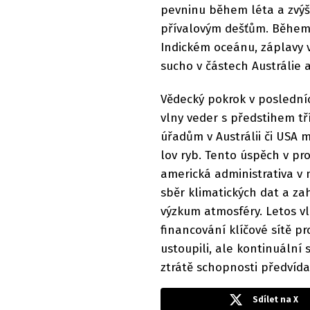
pevninu během léta a zvý
přívalovým dešťům. Během E
Indickém oceánu, záplavy v
sucho v částech Austrálie a
Vědecký pokrok v poslední
vlny veder s předstihem tř
úřadům v Austrálii či USA
lov ryb. Tento úspěch v pr
americká administrativa v 
sběr klimatických dat a za
výzkum atmosféry. Letos vl
financování klíčové sítě p
ustoupili, ale kontinuální
ztrátě schopnosti předvída
Sdílet na X