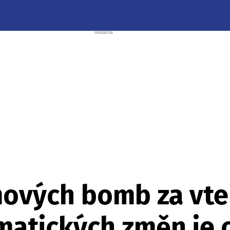
mových bomb za vte
imatických změn je