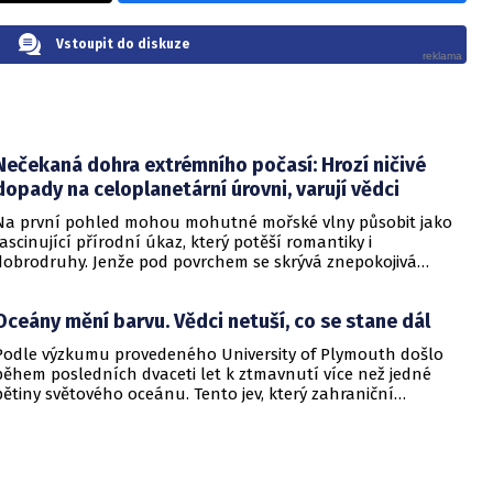
Vstoupit do diskuze
Nečekaná dohra extrémního počasí: Hrozí ničivé
dopady na celoplanetární úrovni, varují vědci
Na první pohled mohou mohutné mořské vlny působit jako
fascinující přírodní úkaz, který potěší romantiky i
dobrodruhy. Jenže pod povrchem se skrývá znepokojivá
pravda. Nejnovější vědecké studie odhalují, že jižní oceán –
divoký pás vod obklopující Antarktidu – čelí dramatické
Oceány mění barvu. Vědci netuší, co se stane dál
proměně. Vlny tam nejen rostou na výšce, ale i nabývají síly a
rychlosti, což má ničivé dopady na celoplanetární úrovni.
Podle výzkumu provedeného University of Plymouth došlo
během posledních dvaceti let k ztmavnutí více než jedné
pětiny světového oceánu. Tento jev, který zahraniční
odborníci nazývají „ocean darkening“ a nastává tehdy, když
se kvůli změnám v horní vrstvě vody sníží hloubka, do které
je schopno proniknout sluneční světlo.