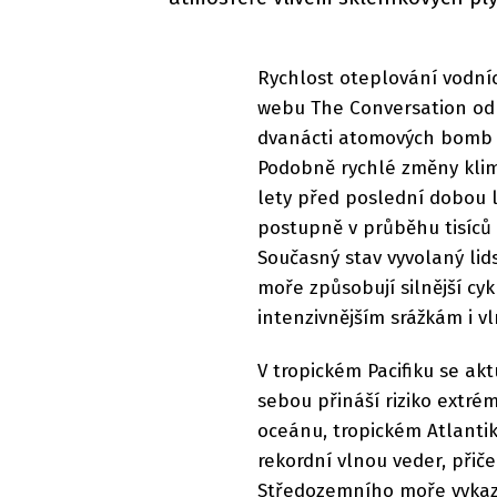
Rychlost oteplování vodní
webu The Conversation odp
dvanácti atomových bomb s
Podobně rychlé změny klim
lety před poslední dobou 
postupně v průběhu tisíců
Současný stav vyvolaný lid
moře způsobují silnější cyk
intenzivnějším srážkám i v
V tropickém Pacifiku se akt
sebou přináší riziko extr
oceánu, tropickém Atlanti
rekordní vlnou veder, přiče
Středozemního moře vykazuj