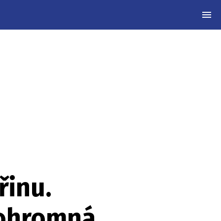
MEN
řinu.
 ohromná,