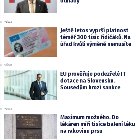
odhady
včera
Ještě letos vyprší platnost
téměř 300 tisíc řidičáků. Na
úřad kvůli výměně nemusíte
včera
EU prověřuje podezřelé IT
dotace na Slovensku.
Sousedům hrozí sankce
včera
Maximum možného. Do
lékáren míří tisíce balení léku
na rakovinu prsu