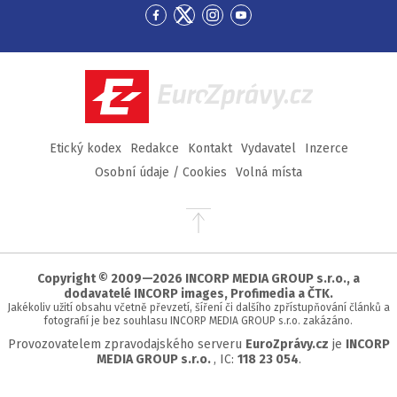
Přejít
Přejít
Přejít
Přejít
na
na
na
na
Facebook
Twitter
Instagram
YouTube
EuroZprávy.cz
Etický kodex
Redakce
Kontakt
Vydavatel
Inzerce
Osobní údaje / Cookies
Volná místa
Přejít
na
začátek
stránky
Copyright © 2009—2026 INCORP MEDIA GROUP s.r.o., a
dodavatelé INCORP images, Profimedia a ČTK.
Jakékoliv užití obsahu včetně převzetí, šíření či dalšího zpřístupňování článků a
fotografií je bez souhlasu INCORP MEDIA GROUP s.r.o. zakázáno.
Provozovatelem zpravodajského serveru
EuroZprávy.cz
je
INCORP
MEDIA GROUP s.r.o.
, IC:
118 23 054
.