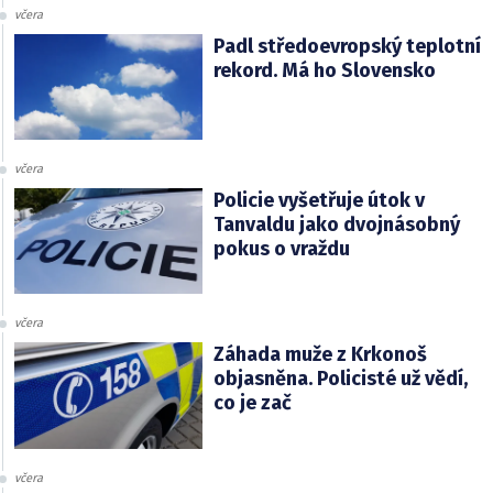
včera
Padl středoevropský teplotní
rekord. Má ho Slovensko
včera
Policie vyšetřuje útok v
Tanvaldu jako dvojnásobný
pokus o vraždu
včera
Záhada muže z Krkonoš
objasněna. Policisté už vědí,
co je zač
včera