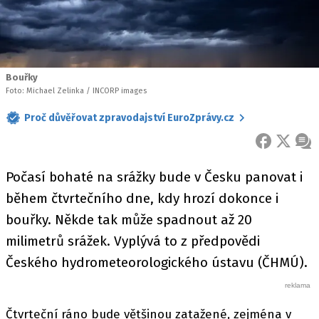
Bouřky
Foto: Michael Zelinka / INCORP images
Proč důvěřovat zpravodajství EuroZprávy.cz
FACEBOOK
X
ZPR
Počasí bohaté na srážky bude v Česku panovat i
během čtvrtečního dne, kdy hrozí dokonce i
bouřky. Někde tak může spadnout až 20
milimetrů srážek. Vyplývá to z předpovědi
Českého hydrometeorologického ústavu (ČHMÚ).
Čtvrteční ráno bude většinou zatažené, zejména v