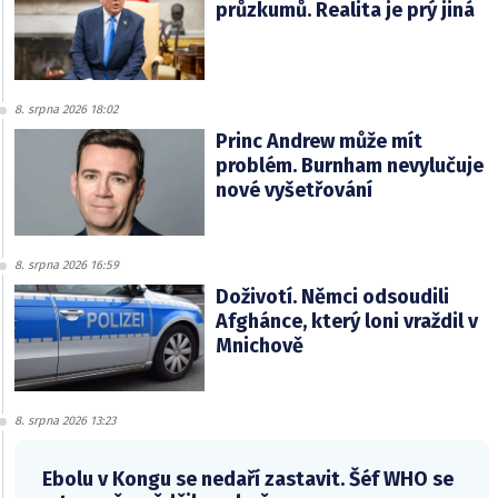
průzkumů. Realita je prý jiná
8. srpna 2026 18:02
Princ Andrew může mít
problém. Burnham nevylučuje
nové vyšetřování
8. srpna 2026 16:59
Doživotí. Němci odsoudili
Afghánce, který loni vraždil v
Mnichově
8. srpna 2026 13:23
Ebolu v Kongu se nedaří zastavit. Šéf WHO se