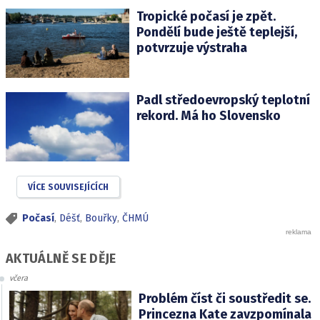
Tropické počasí je zpět.
Pondělí bude ještě teplejší,
potvrzuje výstraha
Padl středoevropský teplotní
rekord. Má ho Slovensko
VÍCE SOUVISEJÍCÍCH
Počasí
,
Déšť
,
Bouřky
,
ČHMÚ
AKTUÁLNĚ SE DĚJE
včera
Problém číst či soustředit se.
Princezna Kate zavzpomínala