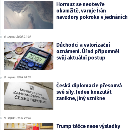
Hormuz se neotevře
okamžitě, varuje Írán
navzdory pokroku v jednáních
8. srpna 2026 21:49
Důchodci a valorizační
oznámení. Úřad připomněl
svůj aktuální postup
8. srpna 2026 20:05
Česká diplomacie přesouvá
své síly. Jeden konzulát
zanikne, jiný vznikne
8. srpna 2026 19:16
Trump těžce nese výsledky