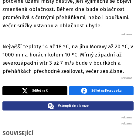
polovině území místy deštivé, jen výjimečně se objeví
zmenšená oblačnost. Během dne bude oblačnost
proměnlivá s četnými přeháňkami, nebo i bouřkami.
Večer srážky ustanou a oblačnost ubyde.
Nejvyšší teploty 14 až 18 °C, na jihu Moravy až 20 °C, v
1000 m na horách kolem 10 °C. Mírný západní až
severozápadní vítr 3 až 7 m/s bude v bouřkách a
přeháňkách přechodně zesilovat, večer zeslábne.
Sdílet na X
Sdílet na Facebooku
Vstoupit do diskuze
SOUVISEJÍCÍ