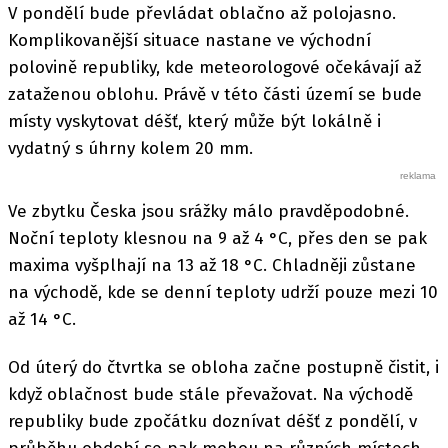
V pondělí bude převládat oblačno až polojasno.
Komplikovanější situace nastane ve východní
polovině republiky, kde meteorologové očekávají až
zataženou oblohu. Právě v této části území se bude
místy vyskytovat déšť, který může být lokálně i
vydatný s úhrny kolem 20 mm.
Ve zbytku Česka jsou srážky málo pravděpodobné.
Noční teploty klesnou na 9 až 4 °C, přes den se pak
maxima vyšplhají na 13 až 18 °C. Chladněji zůstane
na východě, kde se denní teploty udrží pouze mezi 10
až 14 °C.
Od úterý do čtvrtka se obloha začne postupně čistit, i
když oblačnost bude stále převažovat. Na východě
republiky bude zpočátku doznívat déšť z pondělí, v