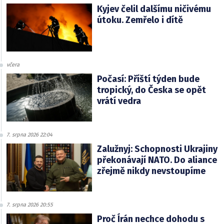
Kyjev čelil dalšímu ničivému
útoku. Zemřelo i dítě
včera
Počasí: Příští týden bude
tropický, do Česka se opět
vrátí vedra
7. srpna 2026 22:04
Zalužnyj: Schopnosti Ukrajiny
překonávají NATO. Do aliance
zřejmě nikdy nevstoupíme
7. srpna 2026 20:55
Proč Írán nechce dohodu s