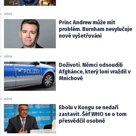
včera
Princ Andrew může mít
problém. Burnham nevylučuje
nové vyšetřování
včera
Doživotí. Němci odsoudili
Afghánce, který loni vraždil v
Mnichově
včera
Ebolu v Kongu se nedaří
zastavit. Šéf WHO se o tom
přesvědčil osobně