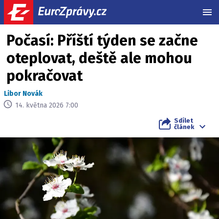
MEN
Počasí: Příští týden se začne
oteplovat, deště ale mohou
pokračovat
Libor Novák
14. května 2026 7:00
Sdílet
článek