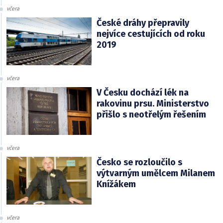
včera
České dráhy přepravily
nejvíce cestujících od roku
2019
včera
V Česku dochází lék na
rakovinu prsu. Ministerstvo
přišlo s neotřelým řešením
včera
Česko se rozloučilo s
výtvarným umělcem Milanem
Knížákem
včera