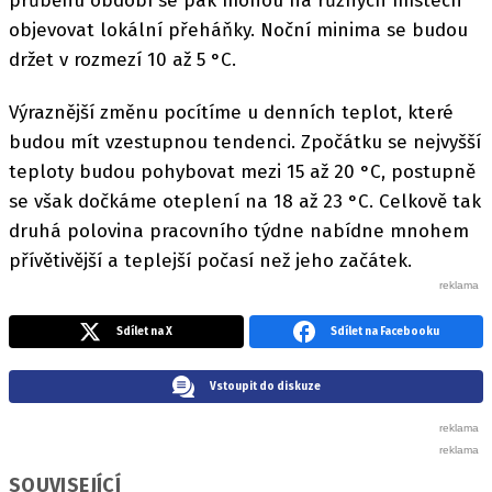
průběhu období se pak mohou na různých místech
objevovat lokální přeháňky. Noční minima se budou
držet v rozmezí 10 až 5 °C.
Výraznější změnu pocítíme u denních teplot, které
budou mít vzestupnou tendenci. Zpočátku se nejvyšší
teploty budou pohybovat mezi 15 až 20 °C, postupně
se však dočkáme oteplení na 18 až 23 °C. Celkově tak
druhá polovina pracovního týdne nabídne mnohem
přívětivější a teplejší počasí než jeho začátek.
Sdílet na X
Sdílet na Facebooku
Vstoupit do diskuze
SOUVISEJÍCÍ