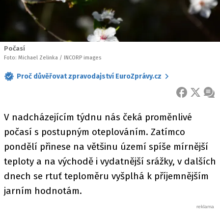
Počasí
Foto: Michael Zelinka / INCORP images
Proč důvěřovat zpravodajství EuroZprávy.cz
FACEBOOK
X
ZPR
V nadcházejícím týdnu nás čeká proměnlivé
počasí s postupným oteplováním. Zatímco
pondělí přinese na většinu území spíše mírnější
teploty a na východě i vydatnější srážky, v dalších
dnech se rtuť teploměru vyšplhá k příjemnějším
jarním hodnotám.