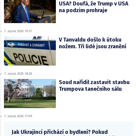
USA? Doufá, že Trump v USA
na podzim prohraje
7. srpna 2026 19:37
V Tanvaldu došlo k útoku
nožem. Tři lidé jsou zranění
7. srpna 2026 18:26
Soud nařídil zastavit stavbu
Trumpova tanečního sálu
7. srpna 2026 17:09
Jak Ukrajinci přichází o bydlení? Pokud