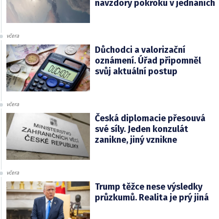
navzdory pokroku v jednáních
včera
Důchodci a valorizační
oznámení. Úřad připomněl
svůj aktuální postup
včera
Česká diplomacie přesouvá
své síly. Jeden konzulát
zanikne, jiný vznikne
včera
Trump těžce nese výsledky
průzkumů. Realita je prý jiná