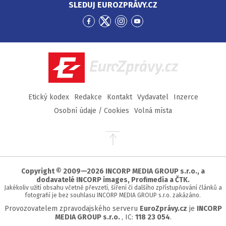
SLEDUJ EUROZPRÁVY.CZ
Přejít
Přejít
Přejít
Přejít
na
na
na
na
Facebook
Twitter
Instagram
YouTube
EuroZprávy.cz
Etický kodex
Redakce
Kontakt
Vydavatel
Inzerce
Osobní údaje / Cookies
Volná místa
Přejít
na
začátek
stránky
Copyright © 2009—2026 INCORP MEDIA GROUP s.r.o., a
dodavatelé INCORP images, Profimedia a ČTK.
Jakékoliv užití obsahu včetně převzetí, šíření či dalšího zpřístupňování článků a
fotografií je bez souhlasu INCORP MEDIA GROUP s.r.o. zakázáno.
Provozovatelem zpravodajského serveru
EuroZprávy.cz
je
INCORP
MEDIA GROUP s.r.o.
, IC:
118 23 054
.