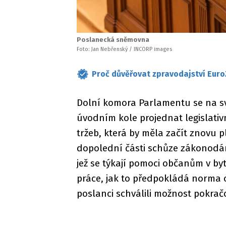
Poslanecká sněmovna
Foto: Jan Nebřenský / INCORP images
Proč důvěřovat zpravodajství Euro
Dolní komora Parlamentu se na s
úvodním kole projednat legislati
tržeb, která by měla začít znovu 
dopolední části schůze zákonodár
jež se týkají pomoci občanům v b
práce, jak to předpokládá norma 
poslanci schválili možnost pokrač