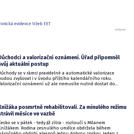
novely se předpokládá od 1. ledna, připomnělo ministerstvo
dopravy.
ronická evidence tržeb EET
Důchodci a valorizační oznámení. Úřad připomněl
svůj aktuální postup
Důchody se v rámci pravidelné a automatické valorizace
budou zvyšovat i v úvodu příštího kalendářního roku.
Valorizační oznámení už ale nemusíte nutně dostat do
schránky. Pokud ho člověk chce mít na papíře, může si o něj
požádat.
Knížáka posmrtně rehabilitovali. Za minulého režimu
strávil měsíce ve vazbě
Česko se v pátek - tedy již zítra - rozloučí s Milanem
Knížákem. Rodina zesnulého umělce obdržela během
náročného období alespoň jednu dobrou zprávu. Jeden z