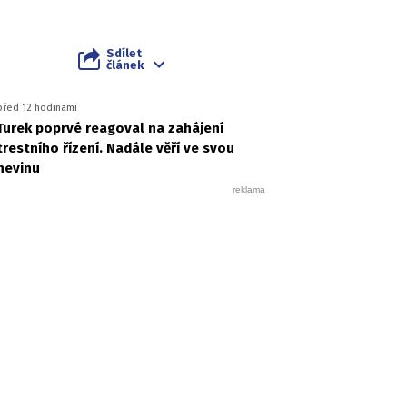
Sdílet
článek
před 12 hodinami
Turek poprvé reagoval na zahájení
trestního řízení. Nadále věří ve svou
nevinu