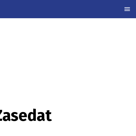
MEN
 Zasedat