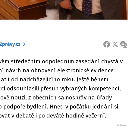
Zprávy.cz
FACEBOOK
X
ZPRÁ
vém středečním odpoledním zasedání chystá v
vní návrh na obnovení elektronické evidence
platit od nadcházejícího roku. Ještě během
ci odsouhlasili přesun vybraných kompetencí,
ytové nouzi, z obecních samospráv na úřady
o podpoře bydlení. Hned v počátku jednání si
ovat v debatě i po deváté hodině večerní.