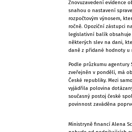
Znovuzavedení evidence ob
snahou o nastavení sprav
rozpočtovým výnosem, kter
ročně. Opoziční zástupci n
legislativní balík obsahuj
některých slev na dani, kte
daně z přidané hodnoty u 
Podle průzkumu agentury ST
zveřejněn v pondělí, má o
České republiky. Mezi samo
vyjádřila polovina dotázan
současný postoj české spo
povinnost zaváděna poprv
Ministryně financí Alena S