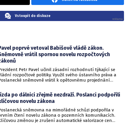
Vstoupit do diskuze
Pavel poprvé vetoval Babišově vládě zákon.
Sněmovně vrátil spornou novelu rozpočtových
zákonů
Prezident Petr Pavel učinil zásadní rozhodnutí týkající se
vládní rozpočtové politiky. Využil svého ústavního práva a
Poslanecké sněmovně vrátil k opětovnému projednání
zákon, který mění dosud platná pravidla rozpočtové
odpovědnosti.
Jízda po dálnici zřejmě nezdraží. Poslanci podpořili
klíčovou novelu zákona
Poslanecká sněmovna na mimořádné schůzi podpořila v
prvním čtení novelu zákona o pozemních komunikacích.
Klíčovou změnou je zrušení automatické valorizace cen
dálničních známek. Návrh nyní poputuje k projednání do
Hospodářského výboru Poslanecké sněmovny. Účinnost