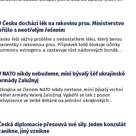
pražských obvodních soudů Knížáka definitivně rehabilitoval
za vazební stíhání v dobách komunistického režimu.
V Česku dochází lék na rakovinu prsu. Ministerstvo
přišlo s neotřelým řešením
Česko řeší vážný problém s nedostatkem léku, který berou
pacientky s rakovinou prsu. Přípravek totiž blokuje účinky
hormonu estrogenu a zastavuje růst nádorových buněk.
Pomoci má zvláštní léčebný program, který připravilo
ministerstvo zdravotnictví.
V NATO nikdy nebudeme, míní bývalý šéf ukrajinské
armády Zalužnyj
Ukrajina se členem NATO nikdy nestane, míní bývalý vrchní
velitel armády Valerij Zalužnyj. Vyjádřil se tak z pozice
velvyslance ve Velké Británii na jednání ukrajinských
diplomatů v Kyjevě. Představitele své země nabádal k tomu,
aby se snažila uzavřít jiné aliance.
Česká diplomacie přesouvá své síly. Jeden konzulát
zanikne, jiný vznikne