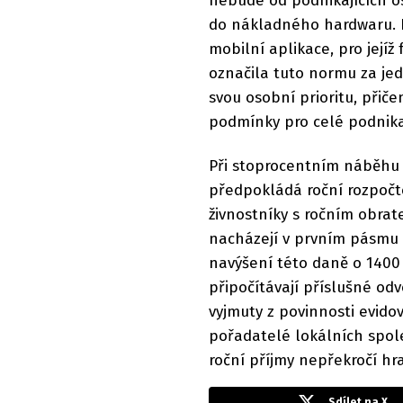
nebude od podnikajících os
do nákladného hardwaru. 
mobilní aplikace, pro jejíž
označila tuto normu za je
svou osobní prioritu, přič
podmínky pro celé podnika
Při stoprocentním náběhu
předpokládá roční rozpočto
živnostníky s ročním obrat
nacházejí v prvním pásmu 
navýšení této daně o 1400
připočítávají příslušné od
vyjmuty z povinnosti evidov
pořadatelé lokálních spole
roční příjmy nepřekročí hra
Sdílet na X