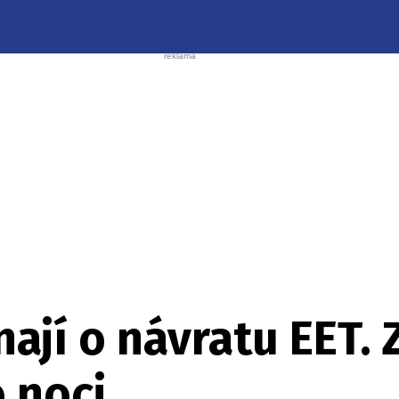
nají o návratu EET.
 noci