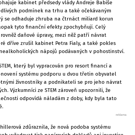
hajuje kabinet předsedy vlády Andreje Babiše
edlivých podmínek na trhu a také očekávaným
ý se odhaduje zhruba na čtrnáct miliard korun
aopak tyto finanční efekty zpochybňují. Celý
e rovněž daňové úpravy, mezi něž patří návrat
ré dříve zrušil kabinet Petra Fialy, a také pokles
nealkoholických nápojů podávaných v pohostinství.
EM, který byl vypracován pro resort financí a
bnovení systému podporu u dvou třetin obyvatel
tnými živnostníky a podnikateli se pro jeho návrat
ých. Výzkumníci ze STEM zároveň upozornili, že
lečnosti odpovídá náladám z doby, kdy byla tato
é.
chillerová zdůraznila, že nová podoba systému