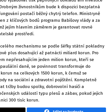
ob vyžadovat tisk papírových dokladů ani investice
Drobným živnostníkům bude k dispozici bezplatná
 fungování postačí běžný chytrý telefon. Ministryně
den z klíčových bodů programu Babišovy vlády a za
emž jejím hlavním záměrem je garantovat rovné
telské prostředí.
 celého mechanismu se podle šéfky státní pokladny
vé plus dosahující až patnácti miliard korun. Pro
em nepřesahujícím jeden milion korun, kteří se
paušální daně, se povinnost transformuje do
 korun na celkových 1500 korun, k čemuž se
vody na sociální a zdravotní pojištění. Kompletně
at tržby budou spolky, dobrovolní hasiči a
čenských událostí typu plesů a zábav, pokud jejich
nici 300 tisíc korun.
Sdílet na Facebooku