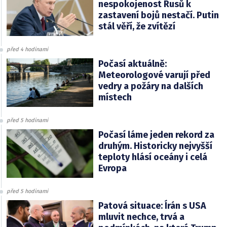
nespokojenost Rusů k
zastavení bojů nestačí. Putin
stál věří, že zvítězí
před 4 hodinami
Počasí aktuálně:
Meteorologové varují před
vedry a požáry na dalších
místech
před 5 hodinami
Počasí láme jeden rekord za
druhým. Historicky nejvyšší
teploty hlásí oceány i celá
Evropa
před 5 hodinami
Patová situace: Írán s USA
mluvit nechce, trvá a