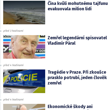
Čína kvůli mohutnému tajfunu
evakuovala milion lidí
před 3 hodinami
Zemřel legendární spisovatel
Vladimír Páral
před 4 hodinami
Tragédie v Praze. Při zkoušce
prasklo potrubí, jeden člověk
zemřel
před 4 hodinami
Ekonomické škody ani