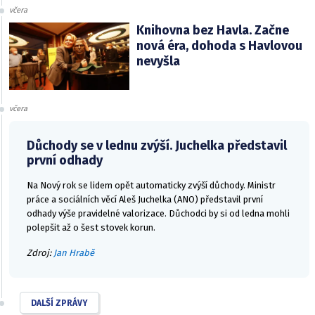
včera
Knihovna bez Havla. Začne
nová éra, dohoda s Havlovou
nevyšla
včera
Důchody se v lednu zvýší. Juchelka představil
první odhady
Na Nový rok se lidem opět automaticky zvýší důchody. Ministr
práce a sociálních věcí Aleš Juchelka (ANO) představil první
odhady výše pravidelné valorizace. Důchodci by si od ledna mohli
polepšit až o šest stovek korun.
Zdroj:
Jan Hrabě
DALŠÍ ZPRÁVY