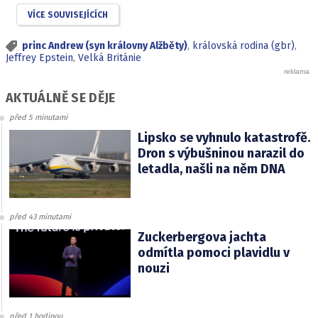
VÍCE SOUVISEJÍCÍCH
princ Andrew (syn královny Alžběty)
,
královská rodina (gbr)
,
Jeffrey Epstein
,
Velká Británie
AKTUÁLNĚ SE DĚJE
před 5 minutami
Lipsko se vyhnulo katastrofě.
Dron s výbušninou narazil do
letadla, našli na něm DNA
před 43 minutami
Zuckerbergova jachta
odmítla pomoci plavidlu v
nouzi
před 1 hodinou