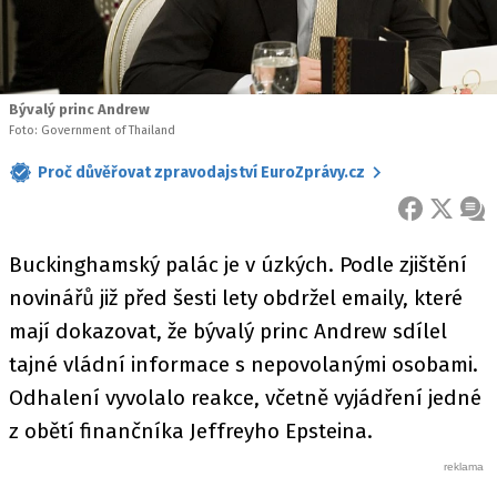
Bývalý princ Andrew
Foto: Government of Thailand
Proč důvěřovat zpravodajství EuroZprávy.cz
FACEBOOK
X
ZPR
Buckinghamský palác je v úzkých. Podle zjištění
novinářů již před šesti lety obdržel emaily, které
mají dokazovat, že bývalý princ Andrew sdílel
tajné vládní informace s nepovolanými osobami.
Odhalení vyvolalo reakce, včetně vyjádření jedné
z obětí finančníka Jeffreyho Epsteina.