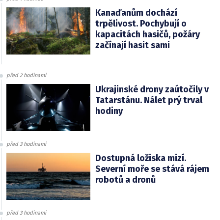
Kanaďanům dochází
trpělivost. Pochybují o
kapacitách hasičů, požáry
začínají hasit sami
před 2 hodinami
Ukrajinské drony zaútočily v
Tatarstánu. Nálet prý trval
hodiny
před 3 hodinami
Dostupná ložiska mizí.
Severní moře se stává rájem
robotů a dronů
před 3 hodinami