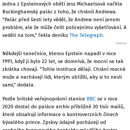
Jedna z Epsteinových obětí Jess Michaelsová nařkla
Buckinghamský palác z toho, že chránil Andrewa.
"Palác před šesti lety věděl, že Andrew není jenom
problém, ale že může čelit policejnímu vyšetřování. A
seděli na tom," řekla deníku
The Telegraph
.
Někdejší tanečnice, kterou Epstein napadl v roce
1991, když jí bylo 22 let, se domnívá, že mocní se tak
zkrátka chovají. "Tohle instituce dělají. Chrání mocné
muže a nechávají lidi, kterým ublížili, aby si to nesli
sami," dodala.
Podle britské veřejnoprávní stanice
BBC
se v roce
2020 dostal do paláce archiv přibližně 30 tisíc mailů,
které obsahují informace o kontroverzních činech
bývalého prince. Zprávy údajně pocházejí od