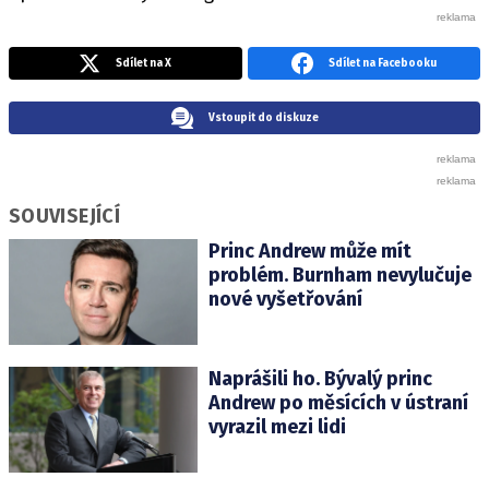
Sdílet na X
Sdílet na Facebooku
Vstoupit do diskuze
SOUVISEJÍCÍ
Princ Andrew může mít
problém. Burnham nevylučuje
nové vyšetřování
Naprášili ho. Bývalý princ
Andrew po měsících v ústraní
vyrazil mezi lidi