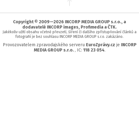
na
začátek
stránky
Copyright © 2009—2026 INCORP MEDIA GROUP s.r.o., a
dodavatelé INCORP images, Profimedia a ČTK.
Jakékoliv užití obsahu včetně převzetí, šíření či dalšího zpřístupňování článků a
fotografií je bez souhlasu INCORP MEDIA GROUP s.r.o. zakázáno.
Provozovatelem zpravodajského serveru
EuroZprávy.cz
je
INCORP
MEDIA GROUP s.r.o.
, IC:
118 23 054
.