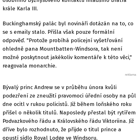
osobního byznysového kontaktu mladšího bratra
krále Karla III.
Buckinghamský palác byl novináři dotázán na to, co
se s emaily stalo. Přišla však pouze formální
odpověď. "Protože probíhá policejní vyšetřování
ohledně pana Mountbatten-Windsora, tak není
možné poskytnout jakékoliv komentáře k této věci,"
reagovala monarchie.
Bývalý princ Andrew se v průběhu února kvůli
podezření ze zneužití pravomoci úřední osoby na půl
dne ocitl v rukou policistů. Již během loňského roku
přišel o několik titulů. Naposledy přestal být rytířem
Podvazkového řádu a Královského řádu Viktoriina. Již
dříve bylo rozhodnuto, že přijde o titul prince a
opustí sídlo Royal Lodge ve Windsoru.