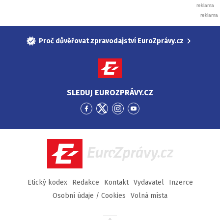
Proč důvěřovat zpravodajství EuroZprávy.cz
SLEDUJ EUROZPRÁVY.CZ
Přejít
Přejít
Přejít
Přejít
na
na
na
na
Facebook
Twitter
Instagram
YouTube
EuroZprávy.cz
Etický kodex
Redakce
Kontakt
Vydavatel
Inzerce
Osobní údaje / Cookies
Volná místa
Přejít