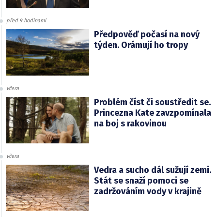
před 9 hodinami
Předpověď počasí na nový
týden. Orámují ho tropy
včera
Problém číst či soustředit se.
Princezna Kate zavzpomínala
na boj s rakovinou
včera
Vedra a sucho dál sužují zemi.
Stát se snaží pomoci se
zadržováním vody v krajině