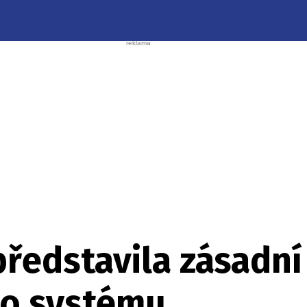
představila zásadn
o systému