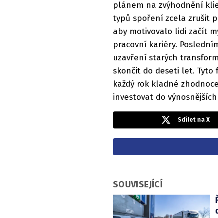
plánem na zvýhodnění klient
typů spoření zcela zrušit p
aby motivovalo lidi začít 
pracovní kariéry. Posledn
uzavření starých transform
skončit do deseti let. Tyto
každý rok kladné zhodnocení
investovat do výnosnějších
Sdílet na X
SOUVISEJÍCÍ