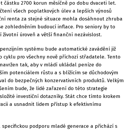
t částku 2700 korun měsíčně po dobu dvaceti let.
čtení všech poplatkových úlev a lepších výnosů
íční renta za stejné situace mohla dosáhnout zhruba
e zohledněním budoucí inflace. Pro seniory by to
životní úroveň a větší finanční nezávislost.
 penzijním systému bude automatické zavádění již
o cyklu pro všechny nově příchozí střadatele. Tento
navržen tak, aby v mládí ukládal peníze do
šším potenciálem růstu a s blížícím se důchodovým
al do bezpečných konzervativních produktů. Velkým
ením bude, že lidé zařazení do této strategie
ožité investiční dotazníky. Stát chce tímto krokem
cii a usnadnit lidem přístup k efektivnímu
specifickou podporu mladé generace a přichází s