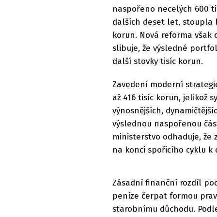
naspořeno necelých 600 ti
dalších deset let, stoupla 
korun. Nová reforma však d
slibuje, že výsledné portf
další stovky tisíc korun.
Zavedení moderní strategie
až 416 tisíc korun, jelikož
výnosnějších, dynamičtější
výslednou naspořenou část
ministerstvo odhaduje, že
na konci spořicího cyklu k 
Zásadní finanční rozdíl poc
peníze čerpat formou prav
starobnímu důchodu. Podle