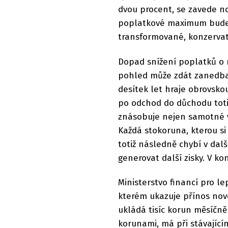
dvou procent, se zavede no
poplatkové maximum bude p
transformované, konzervat
Dopad snížení poplatků o 
pohled může zdát zanedba
desítek let hraje obrovsko
po odchod do důchodu toti
znásobuje nejen samotné v
Každá stokoruna, kterou s
totiž následně chybí v dal
generovat další zisky. V k
Ministerstvo financí pro l
kterém ukazuje přínos nové 
ukládá tisíc korun měsíčně
korunami, má při stávajíc