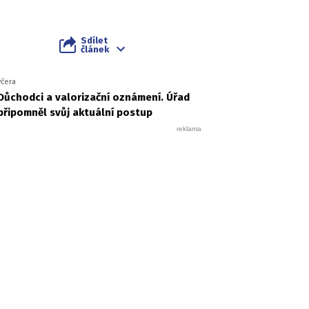
Sdílet
článek
včera
Důchodci a valorizační oznámení. Úřad
připomněl svůj aktuální postup