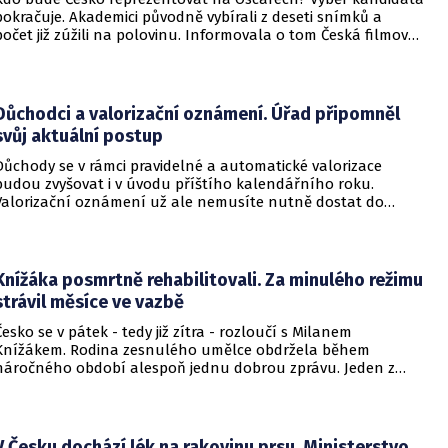
pokračuje. Akademici původně vybírali z deseti snímků a
počet již zúžili na polovinu. Informovala o tom Česká filmová
a televizní akademie.
Důchodci a valorizační oznámení. Úřad připomněl
svůj aktuální postup
Důchody se v rámci pravidelné a automatické valorizace
budou zvyšovat i v úvodu příštího kalendářního roku.
Valorizační oznámení už ale nemusíte nutně dostat do
schránky. Pokud ho člověk chce mít na papíře, může si o něj
požádat.
Knížáka posmrtně rehabilitovali. Za minulého režimu
strávil měsíce ve vazbě
Česko se v pátek - tedy již zítra - rozloučí s Milanem
Knížákem. Rodina zesnulého umělce obdržela během
náročného období alespoň jednu dobrou zprávu. Jeden z
pražských obvodních soudů Knížáka definitivně rehabilitoval
za vazební stíhání v dobách komunistického režimu.
V Česku dochází lék na rakovinu prsu. Ministerstvo