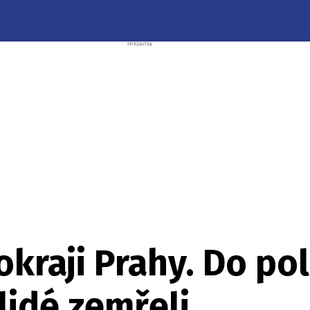
okraji Prahy. Do po
 lidé zemřeli