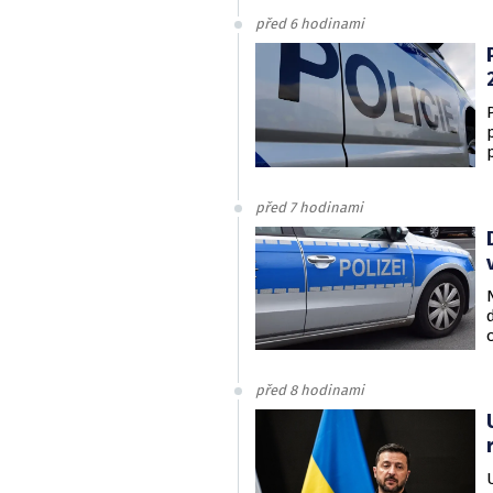
před 6 hodinami
před 7 hodinami
před 8 hodinami