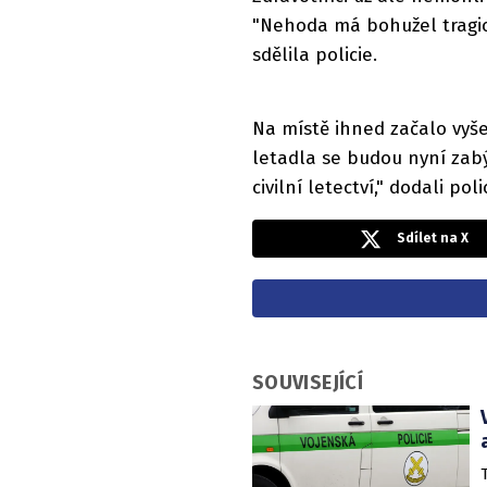
"Nehoda má bohužel tragic
sdělila policie.
Na místě ihned začalo vyš
letadla se budou nyní zabý
civilní letectví," dodali poli
Sdílet na X
SOUVISEJÍCÍ