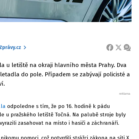
Zprávy.cz
FACEBOOK
X
ZPRÁ
a u letiště na okraji hlavního města Prahy. Dva
etadla do pole. Případem se zabývají policisté a
ví.
ala
odpoledne s tím, že po 16. hodině k pádu
 u pražského letiště Točná. Na palubě stroje byly
vyrazili zasahovat na místo i hasiči a záchranáři.
nikomu pomoci, což potvrdili strážci zákona na síti X.