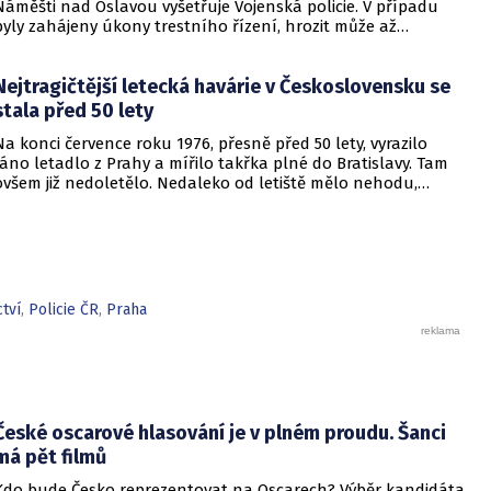
Náměšti nad Oslavou vyšetřuje Vojenská policie. V případu
byly zahájeny úkony trestního řízení, hrozit může až
desetiletý trest odnětí svobody.
Nejtragičtější letecká havárie v Československu se
stala před 50 lety
Na konci července roku 1976, přesně před 50 lety, vyrazilo
ráno letadlo z Prahy a mířilo takřka plné do Bratislavy. Tam
ovšem již nedoletělo. Nedaleko od letiště mělo nehodu,
havarovalo. Skoro všichni pasažéři tehdy zahynuli.
ctví
,
Policie ČR
,
Praha
České oscarové hlasování je v plném proudu. Šanci
má pět filmů
Kdo bude Česko reprezentovat na Oscarech? Výběr kandidáta