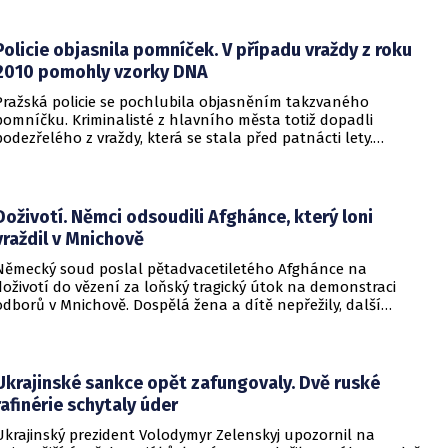
informovalo na webu.
Policie objasnila pomníček. V případu vraždy z roku
2010 pomohly vzorky DNA
Pražská policie se pochlubila objasněním takzvaného
pomníčku. Kriminalisté z hlavního města totiž dopadli
podezřelého z vraždy, která se stala před patnácti lety.
Zásadní roli sehrály stopy DNA. Pro muže si došla zásahová
jednotka.
Doživotí. Němci odsoudili Afghánce, který loni
vraždil v Mnichově
Německý soud poslal pětadvacetiletého Afghánce na
doživotí do vězení za loňský tragický útok na demonstraci
odborů v Mnichově. Dospělá žena a dítě nepřežily, další
desítky lidí utrpěli zranění. O soudním rozhodnutí
informovala DW.
Ukrajinské sankce opět zafungovaly. Dvě ruské
rafinérie schytaly úder
Ukrajinský prezident Volodymyr Zelenskyj upozornil na