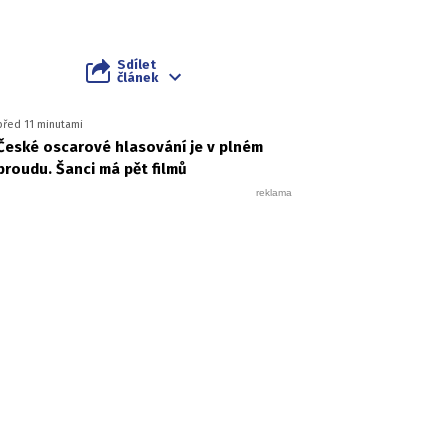
Sdílet
článek
před 11 minutami
České oscarové hlasování je v plném
proudu. Šanci má pět filmů