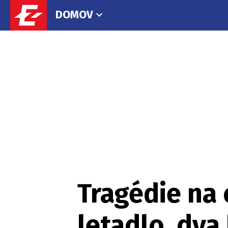
DOMOV
Tragédie na 
letadlo, dva