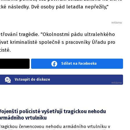
ké následky. Dvě osoby pád letadla nepřežily,"
etřování tragédie. "Okolnostmi pádu ultralehkého
vat kriminalisté společně s pracovníky Úřadu pro
cisté.
Sdílet na Facebooku
Vstoupit do diskuze
Vojenští policisté vyšetřují tragickou nehodu
armádního vrtulníku
Tragickou červencovou nehodu armádního vrtulníku v