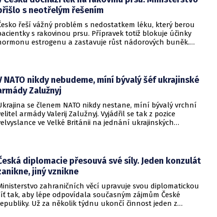
přišlo s neotřelým řešením
Česko řeší vážný problém s nedostatkem léku, který berou
pacientky s rakovinou prsu. Přípravek totiž blokuje účinky
hormonu estrogenu a zastavuje růst nádorových buněk.
Pomoci má zvláštní léčebný program, který připravilo
ministerstvo zdravotnictví.
V NATO nikdy nebudeme, míní bývalý šéf ukrajinské
armády Zalužnyj
Ukrajina se členem NATO nikdy nestane, míní bývalý vrchní
velitel armády Valerij Zalužnyj. Vyjádřil se tak z pozice
velvyslance ve Velké Británii na jednání ukrajinských
diplomatů v Kyjevě. Představitele své země nabádal k tomu,
aby se snažila uzavřít jiné aliance.
Česká diplomacie přesouvá své síly. Jeden konzulát
zanikne, jiný vznikne
Ministerstvo zahraničních věcí upravuje svou diplomatickou
síť tak, aby lépe odpovídala současným zájmům České
republiky. Už za několik týdnu ukončí činnost jeden z
konzulátů, jiný ji naopak zahájí. Ministerstvo o tom