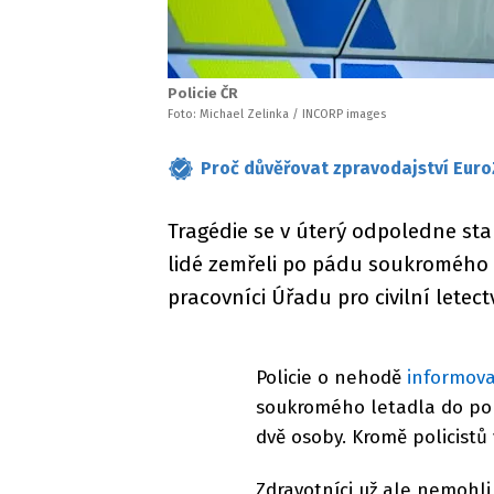
Policie ČR
Foto: Michael Zelinka / INCORP images
Proč důvěřovat zpravodajství Euro
Tragédie se v úterý odpoledne stal
lidé zemřeli po pádu soukromého l
pracovníci Úřadu pro civilní letect
Policie o nehodě
informov
soukromého letadla do pole
dvě osoby. Kromě policistů 
Zdravotníci už ale nemohli 