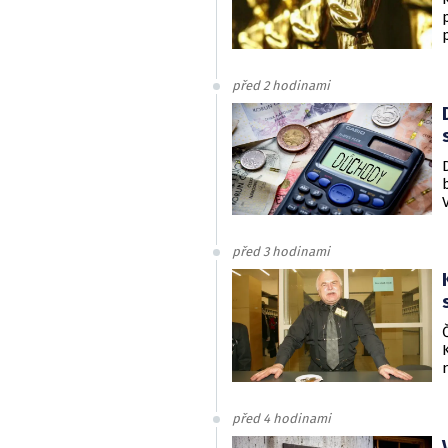
před 2 hodinami
před 3 hodinami
před 4 hodinami