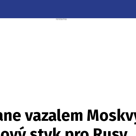
ane vazalem Moskv
zový styk pro Rusy