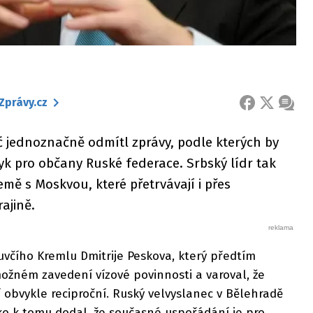
Zprávy.cz
FACEBOOK
X
ZPRÁ
ć jednoznačně odmítl zprávy, podle kterých by
yk pro občany Ruské federace. Srbský lídr tak
emě s Moskvou, které přetrvávají i přes
rajině.
uvčího Kremlu Dmitrije Peskova, který předtím
žném zavedení vízové povinnosti a varoval, že
obvykle reciproční. Ruský velvyslanec v Bělehradě
 k tomu dodal, že současné uspořádání je pro