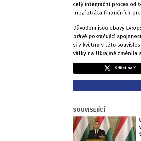
celý integrační proces od 
hrozí ztráta finančních pros
Důvodem jsou obavy Evrops
právě pokračující spojene
si v květnu v této souvislo
války na Ukrajině změnila s
Sdílet na X
SOUVISEJÍCÍ