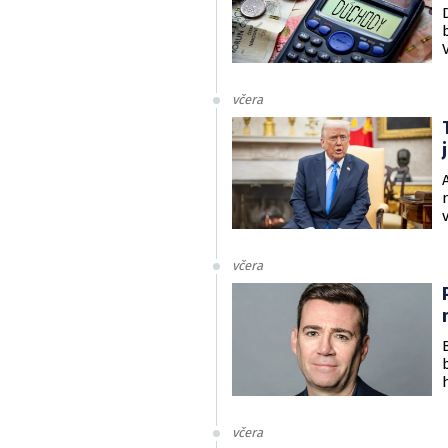
včera
včera
včera