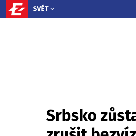
SVĚT
Srbsko zůst
zrušit bezví