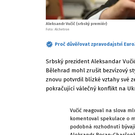
Aleksandr Vučič (srbský premiér)
Foto: Alchetron
Proč důvěřovat zpravodajství Euro
Srbský prezident Aleksandar Vuči
Bělehrad mohl zrušit bezvízový st
znovu potvrdil blízké vztahy své z
pokračující válečný konflikt na Uk
Vučić reagoval na slova ml
komentoval spekulace o mo
podobná rozhodnutí bývají 
Aleksandr Bocan-Charčenko