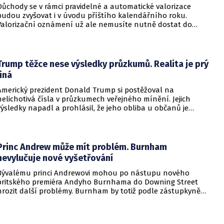
Důchody se v rámci pravidelné a automatické valorizace
budou zvyšovat i v úvodu příštího kalendářního roku.
Valorizační oznámení už ale nemusíte nutně dostat do
schránky. Pokud ho člověk chce mít na papíře, může si o něj
požádat.
Trump těžce nese výsledky průzkumů. Realita je prý
jiná
Americký prezident Donald Trump si postěžoval na
nelichotivá čísla v průzkumech veřejného mínění. Jejich
výsledky napadl a prohlásil, že jeho obliba u občanů je
vysoká. Trump dokonce vyjmenoval důvody, proč by tomu tak
mělo být.
Princ Andrew může mít problém. Burnham
nevylučuje nové vyšetřování
Bývalému princi Andrewovi mohou po nástupu nového
britského premiéra Andyho Burnhama do Downing Street
hrozit další problémy. Burnham by totiž podle zástupkyně
obětí sexuálního násilí mohl souhlasit s veřejným
vyšetřováním aktivit amerického finančníka Jeffreyho
Epsteina ve Velké Británii.