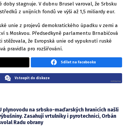
té doby stagnuje. V dubnu Brusel varoval, že Srbsku
tředků z unijních fondů ve výši až 1,5 miliardy eur.
ké unie z projevů demokratického úpadku v zemi a
ctví s Moskvou. Předsedkyně parlamentu Brnabićová
sti stěžovala, že Evropská unie od vypuknutí ruské
vá pravidla pro rozšiřování.
Sdílet na Facebooku
Vstoupit do diskuze
U plynovodu na srbsko-maďarských hranicích našli
výbušniny. Zasahují vrtulníky i pyrotechnici, Orbán
svolal Radu obrany