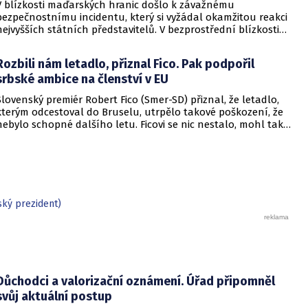
V blízkosti maďarských hranic došlo k závažnému
bezpečnostnímu incidentu, který si vyžádal okamžitou reakci
nejvyšších státních představitelů. V bezprostřední blízkosti
strategicky významné plynové stanice na srbské straně byly
nalezeny předměty připomínající výbušniny. Maďarský
Rozbili nám letadlo, přiznal Fico. Pak podpořil
premiér Viktor Orbán v reakci na tuto hrozbu a po konzultaci
srbské ambice na členství v EU
se srbskou stranou svolal na nedělní odpoledne mimořádné
zasedání Rady obrany státu.
Slovenský premiér Robert Fico (Smer-SD) přiznal, že letadlo,
kterým odcestoval do Bruselu, utrpělo takové poškození, že
nebylo schopné dalšího letu. Ficovi se nic nestalo, mohl tak
opět přistoupit ke kritice unijní politiky. Tentokrát se zastal
Srbska.
ský prezident)
Důchodci a valorizační oznámení. Úřad připomněl
svůj aktuální postup