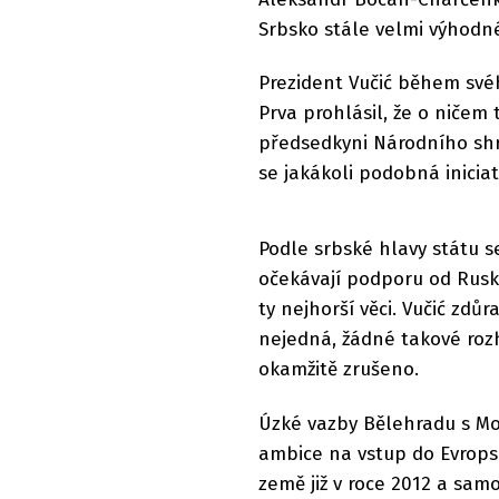
Srbsko stále velmi výhodn
Prezident Vučić během svého
Prva prohlásil, že o ničem
předsedkyni Národního shr
se jakákoli podobná iniciat
Podle srbské hlavy státu s
očekávají podporu od Rusk
ty nejhorší věci. Vučić zdů
nejedná, žádné takové roz
okamžitě zrušeno.
Úzké vazby Bělehradu s Mos
ambice na vstup do Evropsk
země již v roce 2012 a sam