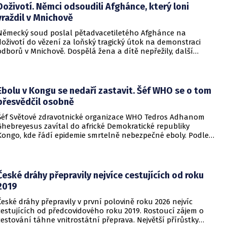
Doživotí. Němci odsoudili Afghánce, který loni
vraždil v Mnichově
Německý soud poslal pětadvacetiletého Afghánce na
doživotí do vězení za loňský tragický útok na demonstraci
odborů v Mnichově. Dospělá žena a dítě nepřežily, další
desítky lidí utrpěli zranění. O soudním rozhodnutí
informovala DW.
Ebolu v Kongu se nedaří zastavit. Šéf WHO se o tom
přesvědčil osobně
Šéf Světové zdravotnické organizace WHO Tedros Adhanom
Ghebreyesus zavítal do africké Demokratické republiky
Kongo, kde řádí epidemie smrtelně nebezpečné eboly. Podle
Ghebreyesuse se nemoc šíří rychleji, než se zdravotníkům
daří zintenzivňovat boj s chorobou.
České dráhy přepravily nejvíce cestujících od roku
2019
České dráhy přepravily v první polovině roku 2026 nejvíc
cestujících od předcovidového roku 2019. Rostoucí zájem o
cestování táhne vnitrostátní přeprava. Největší přírůstky