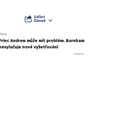
Sdílet
článek
včera
Princ Andrew může mít problém. Burnham
nevylučuje nové vyšetřování