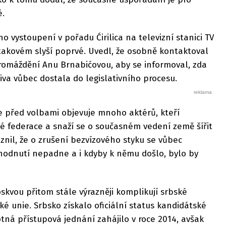
é.
 vystoupení v pořadu Ćirilica na televizní stanici TV
 takovém slyší poprvé. Uvedl, že osobně kontaktoval
omáždění Anu Brnabićovou, aby se informoval, zda
iva vůbec dostala do legislativního procesu.
e před volbami objevuje mnoho aktérů, kteří
é federace a snaží se o současném vedení země šířit
raznil, že o zrušení bezvízového styku se vůbec
hodnutí nepadne a i kdyby k němu došlo, bylo by
kvou přitom stále výrazněji komplikují srbské
é unie. Srbsko získalo oficiální status kandidátské
otná přístupová jednání zahájilo v roce 2014, avšak