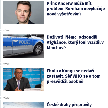
Princ Andrew může mít
problém. Burnham nevylučuje
nové vyšetřování
včera
Doživotí. Němci odsoudili
Afghánce, který loni vraždil v
Mnichově
včera
Ebolu v Kongu se nedaří
zastavit. Šéf WHO se o tom
přesvědčil osobně
včera
České dráhy přepravily