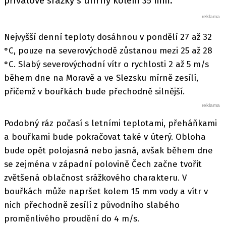
přívalové srážky s úhrny kolem 35 mm.
Nejvyšší denní teploty dosáhnou v pondělí 27 až 32
°C, pouze na severovýchodě zůstanou mezi 25 až 28
°C. Slabý severovýchodní vítr o rychlosti 2 až 5 m/s
během dne na Moravě a ve Slezsku mírně zesílí,
přičemž v bouřkách bude přechodně silnější.
Podobný ráz počasí s letními teplotami, přeháňkami
a bouřkami bude pokračovat také v úterý. Obloha
bude opět polojasná nebo jasná, avšak během dne
se zejména v západní polovině Čech začne tvořit
zvětšená oblačnost srážkového charakteru. V
bouřkách může napršet kolem 15 mm vody a vítr v
nich přechodně zesílí z původního slabého
proměnlivého proudění do 4 m/s.