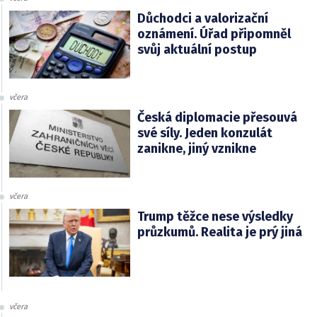
Důchodci a valorizační
oznámení. Úřad připomněl
svůj aktuální postup
včera
Česká diplomacie přesouvá
své síly. Jeden konzulát
zanikne, jiný vznikne
včera
Trump těžce nese výsledky
průzkumů. Realita je prý jiná
včera