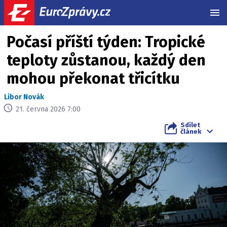
MEN
Počasí příští týden: Tropické
teploty zůstanou, každý den
mohou překonat třicítku
Libor Novák
21. června 2026 7:00
Sdílet
článek