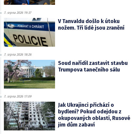
7. srpna 2026 19:37
V Tanvaldu došlo k útoku
nožem. Tři lidé jsou zranění
7. srpna 2026 18:26
Soud nařídil zastavit stavbu
Trumpova tanečního sálu
7. srpna 2026 17:09
Jak Ukrajinci přichází o
bydlení? Pokud odejdou z
okupovaných oblastí, Rusové
jim dům zabaví