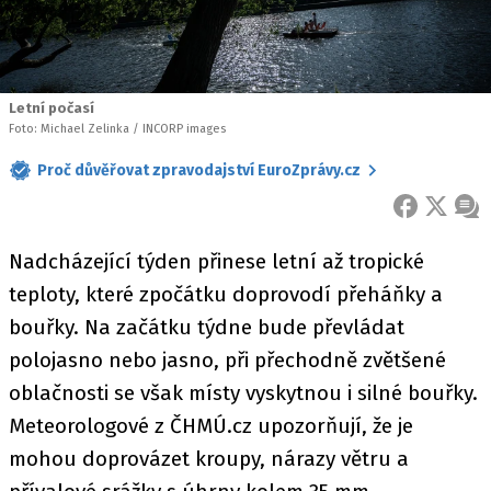
Letní počasí
Foto: Michael Zelinka / INCORP images
Proč důvěřovat zpravodajství EuroZprávy.cz
FACEBOOK
X
ZPR
Nadcházející týden přinese letní až tropické
teploty, které zpočátku doprovodí přeháňky a
bouřky. Na začátku týdne bude převládat
polojasno nebo jasno, při přechodně zvětšené
oblačnosti se však místy vyskytnou i silné bouřky.
Meteorologové z ČHMÚ.cz upozorňují, že je
mohou doprovázet kroupy, nárazy větru a