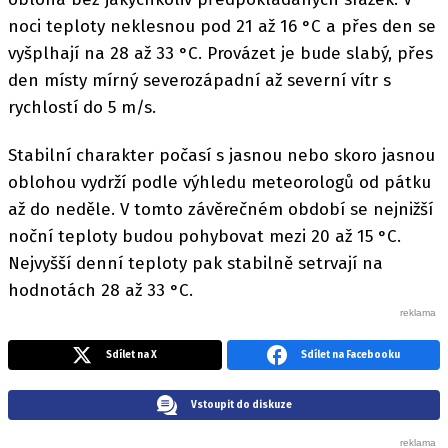
noci teploty neklesnou pod 21 až 16 °C a přes den se
vyšplhají na 28 až 33 °C. Provázet je bude slabý, přes
den místy mírný severozápadní až severní vítr s
rychlostí do 5 m/s.
Stabilní charakter počasí s jasnou nebo skoro jasnou
oblohou vydrží podle výhledu meteorologů od pátku
až do neděle. V tomto závěrečném období se nejnižší
noční teploty budou pohybovat mezi 20 až 15 °C.
Nejvyšší denní teploty pak stabilně setrvají na
hodnotách 28 až 33 °C.
Sdílet na X
Sdílet na Facebooku
Vstoupit do diskuze