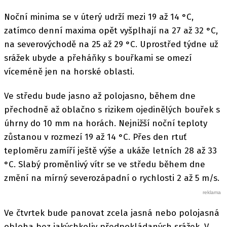
Noční minima se v úterý udrží mezi 19 až 14 °C,
zatímco denní maxima opět vyšplhají na 27 až 32 °C,
na severovýchodě na 25 až 29 °C. Uprostřed týdne už
srážek ubyde a přeháňky s bouřkami se omezí
víceméně jen na horské oblasti.
Ve středu bude jasno až polojasno, během dne
přechodně až oblačno s rizikem ojedinělých bouřek s
úhrny do 10 mm na horách. Nejnižší noční teploty
zůstanou v rozmezí 19 až 14 °C. Přes den rtuť
teploměru zamíří ještě výše a ukáže letních 28 až 33
°C. Slabý proměnlivý vítr se ve středu během dne
změní na mírný severozápadní o rychlosti 2 až 5 m/s.
Ve čtvrtek bude panovat zcela jasná nebo polojasná
obloha bez jakýchkoliv předpokládaných srážek. V