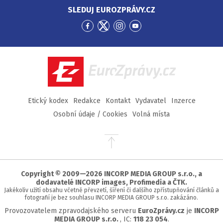
SLEDUJ EUROZPRÁVY.CZ
Přejít
Přejít
Přejít
Přejít
na
na
na
na
Facebook
Twitter
Instagram
YouTube
EuroZprávy.cz
Etický kodex
Redakce
Kontakt
Vydavatel
Inzerce
Osobní údaje / Cookies
Volná místa
Přejít
na
začátek
stránky
Copyright © 2009—2026 INCORP MEDIA GROUP s.r.o., a
dodavatelé INCORP images, Profimedia a ČTK.
Jakékoliv užití obsahu včetně převzetí, šíření či dalšího zpřístupňování článků a
fotografií je bez souhlasu INCORP MEDIA GROUP s.r.o. zakázáno.
Provozovatelem zpravodajského serveru
EuroZprávy.cz
je
INCORP
MEDIA GROUP s.r.o.
, IC:
118 23 054
.