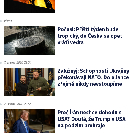
včera
Počasí: Příští týden bude
tropický, do Česka se opět
vrátí vedra
7. srpna 2026 22:04
Zalužnyj: Schopnosti Ukrajiny
překonávají NATO. Do aliance
zřejmě nikdy nevstoupíme
7. srpna 2026 20:55
Proč Írán nechce dohodu s
USA? Doufá, že Trump v USA
na podzim prohraje