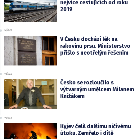
nejvíce cestujících od roku
2019
včera
V Česku dochází lék na
rakovinu prsu. Ministerstvo
přišlo s neotřelým řešením
včera
Česko se rozloučilo s
výtvarným umělcem Milanem
Knížákem
včera
Kyjev čelil dalšímu ničivému
útoku. Zemřelo i dítě