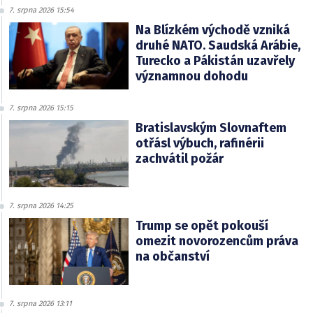
7. srpna 2026 15:54
Na Blízkém východě vzniká
druhé NATO. Saudská Arábie,
Turecko a Pákistán uzavřely
významnou dohodu
7. srpna 2026 15:15
Bratislavským Slovnaftem
otřásl výbuch, rafinérii
zachvátil požár
7. srpna 2026 14:25
Trump se opět pokouší
omezit novorozencům práva
na občanství
7. srpna 2026 13:11