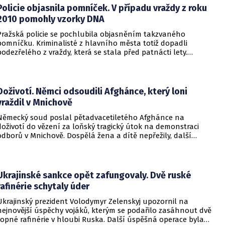
Policie objasnila pomníček. V případu vraždy z roku
2010 pomohly vzorky DNA
Pražská policie se pochlubila objasněním takzvaného
pomníčku. Kriminalisté z hlavního města totiž dopadli
podezřelého z vraždy, která se stala před patnácti lety.
Zásadní roli sehrály stopy DNA. Pro muže si došla zásahová
jednotka.
Doživotí. Němci odsoudili Afghánce, který loni
vraždil v Mnichově
Německý soud poslal pětadvacetiletého Afghánce na
doživotí do vězení za loňský tragický útok na demonstraci
odborů v Mnichově. Dospělá žena a dítě nepřežily, další
desítky lidí utrpěli zranění. O soudním rozhodnutí
informovala DW.
Ukrajinské sankce opět zafungovaly. Dvě ruské
rafinérie schytaly úder
Ukrajinský prezident Volodymyr Zelenskyj upozornil na
nejnovější úspěchy vojáků, kterým se podařilo zasáhnout dvě
ropné rafinérie v hloubi Ruska. Další úspěšná operace byla