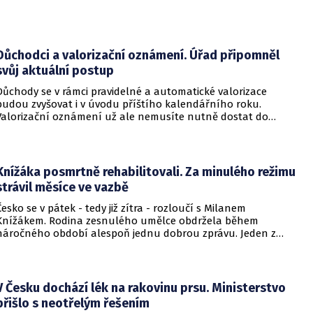
Důchodci a valorizační oznámení. Úřad připomněl
svůj aktuální postup
Důchody se v rámci pravidelné a automatické valorizace
budou zvyšovat i v úvodu příštího kalendářního roku.
Valorizační oznámení už ale nemusíte nutně dostat do
schránky. Pokud ho člověk chce mít na papíře, může si o něj
požádat.
Knížáka posmrtně rehabilitovali. Za minulého režimu
strávil měsíce ve vazbě
Česko se v pátek - tedy již zítra - rozloučí s Milanem
Knížákem. Rodina zesnulého umělce obdržela během
náročného období alespoň jednu dobrou zprávu. Jeden z
pražských obvodních soudů Knížáka definitivně rehabilitoval
za vazební stíhání v dobách komunistického režimu.
V Česku dochází lék na rakovinu prsu. Ministerstvo
přišlo s neotřelým řešením