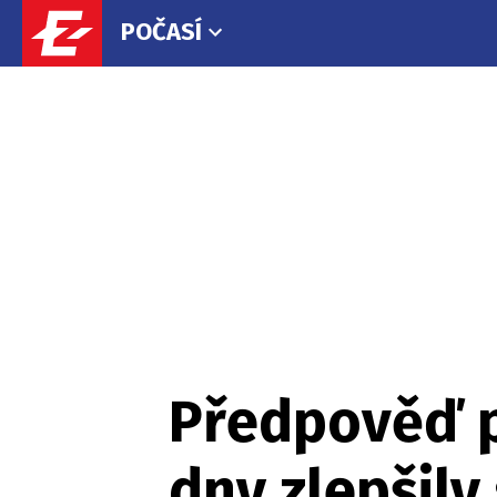
POČASÍ
Předpověď p
dny zlepšily 