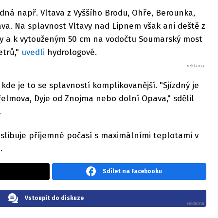
zdná např. Vltava z Vyššího Brodu, Ohře, Berounka,
zava. Na splavnost Vltavy nad Lipnem však ani deště z
 a k vytouženým 50 cm na vodočtu Soumarský most
etrů,"
uvedli
hydrologové.
 kde je to se splavností komplikovanější. "Sjízdný je
řelmova, Dyje od Znojma nebo dolní Opava," sdělil
.
 slibuje příjemné počasí s maximálními teplotami v
ů.
Sdílet na Facebooku
Vstoupit do diskuze