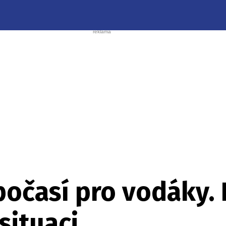
očasí pro vodáky. 
situaci