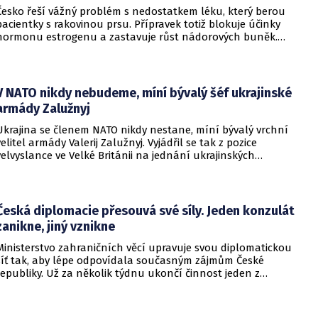
Česko řeší vážný problém s nedostatkem léku, který berou
pacientky s rakovinou prsu. Přípravek totiž blokuje účinky
hormonu estrogenu a zastavuje růst nádorových buněk.
Pomoci má zvláštní léčebný program, který připravilo
ministerstvo zdravotnictví.
V NATO nikdy nebudeme, míní bývalý šéf ukrajinské
armády Zalužnyj
Ukrajina se členem NATO nikdy nestane, míní bývalý vrchní
velitel armády Valerij Zalužnyj. Vyjádřil se tak z pozice
velvyslance ve Velké Británii na jednání ukrajinských
diplomatů v Kyjevě. Představitele své země nabádal k tomu,
aby se snažila uzavřít jiné aliance.
Česká diplomacie přesouvá své síly. Jeden konzulát
zanikne, jiný vznikne
Ministerstvo zahraničních věcí upravuje svou diplomatickou
síť tak, aby lépe odpovídala současným zájmům České
republiky. Už za několik týdnu ukončí činnost jeden z
konzulátů, jiný ji naopak zahájí. Ministerstvo o tom
informovalo na webu.