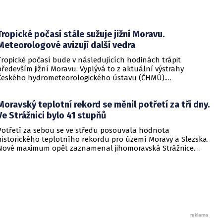
Tropické počasí stále sužuje jižní Moravu.
Meteorologové avizují další vedra
Tropické počasí bude v následujících hodinách trápit
především jižní Moravu. Vyplývá to z aktuální výstrahy
Českého hydrometeorologického ústavu (ČHMÚ).
Meteorologové zároveň avizují, že již o víkendu by se horké
počasí mělo vrátit i na další místa v republice.
Moravský teplotní rekord se měnil potřetí za tři dny.
Ve Strážnici bylo 41 stupňů
Potřetí za sebou se ve středu posouvala hodnota
historického teplotního rekordu pro území Moravy a Slezska.
Nové maximum opět zaznamenal jihomoravská Strážnice.
Vyvrcholila tak nynější vlna veder, v dalších dnech se
ochladí.