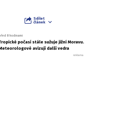
Sdílet
článek
před 8 hodinami
Tropické počasí stále sužuje jižní Moravu.
Meteorologové avizují další vedra