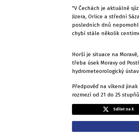
"V Čechách je aktuálně sjí
Jizera, Orlice a střední Sá
posledních dnů nepomohly
chybí stále několik centim
Horší je situace na Moravě,
třeba úsek Moravy od Post
hydrometeorologický ústav
Předpověď na víkend jinak
rozmezí od 21 do 25 stupň
Sdílet na X