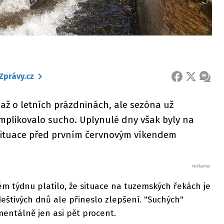
Zprávy.cz
FACEBOOK
X
ZPRÁ
 až o letních prázdninách, ale sezóna už
omplikovalo sucho. Uplynulé dny však byly na
e situace před prvním červnovým víkendem
m týdnu platilo, že situace na tuzemských řekách je
deštivých dnů ale přineslo zlepšení. "Suchých"
mentálně jen asi pět procent.