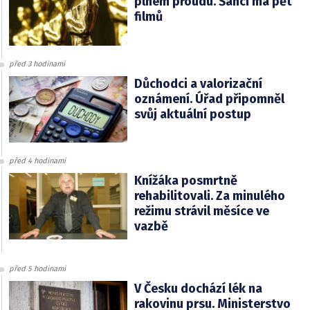
plném proudu. Šanci má pět
filmů
před 3 hodinami
Důchodci a valorizační
oznámení. Úřad připomněl
svůj aktuální postup
před 4 hodinami
Knížáka posmrtně
rehabilitovali. Za minulého
režimu strávil měsíce ve
vazbě
před 5 hodinami
V Česku dochází lék na
rakovinu prsu. Ministerstvo