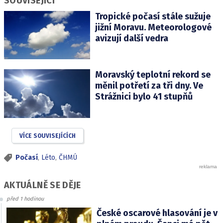
SOUVISEJÍCÍ
Tropické počasí stále sužuje
jižní Moravu. Meteorologové
avizují další vedra
Moravský teplotní rekord se
měnil potřetí za tři dny. Ve
Strážnici bylo 41 stupňů
VÍCE SOUVISEJÍCÍCH
Počasí
,
Léto
,
ČHMÚ
AKTUÁLNĚ SE DĚJE
před 1 hodinou
České oscarové hlasování je v