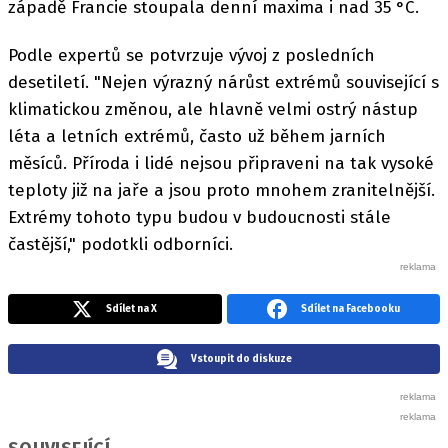
západě Francie stoupala denní maxima i nad 35 °C.
Podle expertů se potvrzuje vývoj z posledních
desetiletí. "Nejen výrazný nárůst extrémů související s
klimatickou změnou, ale hlavně velmi ostrý nástup
léta a letních extrémů, často už během jarních
měsíců. Příroda i lidé nejsou připraveni na tak vysoké
teploty již na jaře a jsou proto mnohem zranitelnější.
Extrémy tohoto typu budou v budoucnosti stále
častější," podotkli odborníci.
Sdílet na X
Sdílet na Facebooku
Vstoupit do diskuze