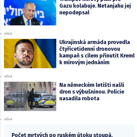
Gazu kolabuje. Netanjahu jej
nepodepsal
včera
Ukrajinská armáda provedla
čtyřicetidenní dronovou
kampaň s cílem přinutit Kreml
k mírovým jednáním
včera
Na německém letišti našli
dron s výbušninou. Policie
nasadila robota
včera
Počet mrtvých po ruském útoku stoupá.