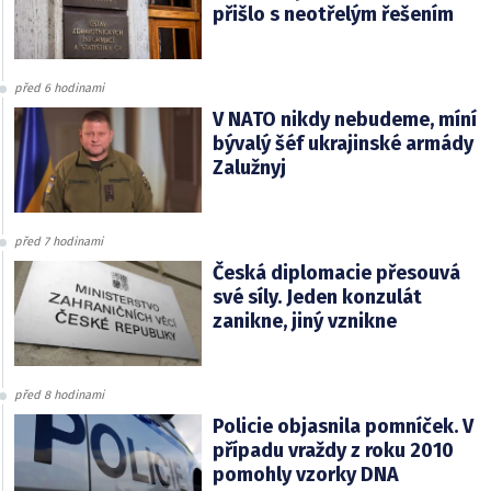
přišlo s neotřelým řešením
před 6 hodinami
V NATO nikdy nebudeme, míní
bývalý šéf ukrajinské armády
Zalužnyj
před 7 hodinami
Česká diplomacie přesouvá
své síly. Jeden konzulát
zanikne, jiný vznikne
před 8 hodinami
Policie objasnila pomníček. V
případu vraždy z roku 2010
pomohly vzorky DNA