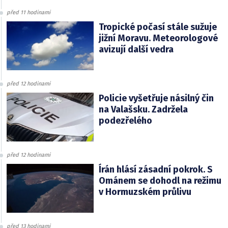
před 11 hodinami
Tropické počasí stále sužuje
jižní Moravu. Meteorologové
avizují další vedra
před 12 hodinami
Policie vyšetřuje násilný čin
na Valašsku. Zadržela
podezřelého
před 12 hodinami
Írán hlásí zásadní pokrok. S
Ománem se dohodl na režimu
v Hormuzském průlivu
před 13 hodinami