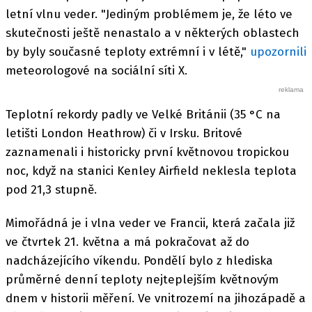
letní vlnu veder. "Jediným problémem je, že léto ve
skutečnosti ještě nenastalo a v některých oblastech
by byly současné teploty extrémní i v létě,"
upozornili
meteorologové na sociální síti X.
Teplotní rekordy padly ve Velké Británii (35 °C na
letišti London Heathrow) či v Irsku. Britové
zaznamenali i historicky první květnovou tropickou
noc, když na stanici Kenley Airfield neklesla teplota
pod 21,3 stupně.
Mimořádná je i vlna veder ve Francii, která začala již
ve čtvrtek 21. května a má pokračovat až do
nadcházejícího víkendu. Pondělí bylo z hlediska
průměrné denní teploty nejteplejším květnovým
dnem v historii měření. Ve vnitrozemí na jihozápadě a