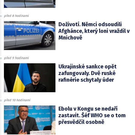
před 8 hodinami
Doživotí. Němci odsoudili
Afghánce, který loni vraždil v
Mnichově
před 9 hodinami
Ukrajinské sankce opět
zafungovaly. Dvě ruské
rafinérie schytaly úder
před 10 hodinami
Ebolu v Kongu se nedaří
zastavit. Šéf WHO se o tom
přesvědčil osobně