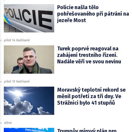
Policie našla tělo
pohřešovaného při pátrání na
jezeře Most
před 14 hodinami
Turek poprvé reagoval na
zahájení trestního řízení.
Nadále věří ve svou nevinu
před 15 hodinami
Moravský teplotní rekord se
měnil potřetí za tři dny. Ve
Strážnici bylo 41 stupňů
včera
Trumpův mírový plán pro