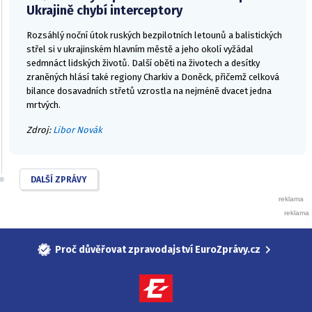
Ukrajině chybí interceptory
Rozsáhlý noční útok ruských bezpilotních letounů a balistických
střel si v ukrajinském hlavním městě a jeho okolí vyžádal
sedmnáct lidských životů. Další oběti na životech a desítky
zraněných hlásí také regiony Charkiv a Doněck, přičemž celková
bilance dosavadních střetů vzrostla na nejméně dvacet jedna
mrtvých.
Zdroj:
Libor Novák
DALŠÍ ZPRÁVY
Proč důvěřovat zpravodajství EuroZprávy.cz