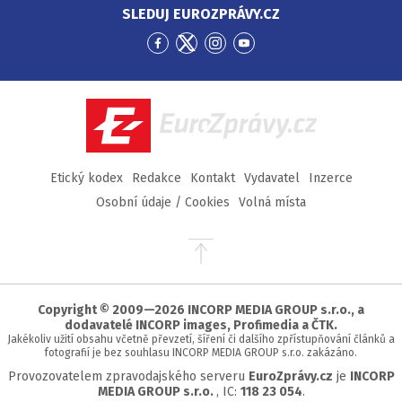
SLEDUJ EUROZPRÁVY.CZ
Přejít
Přejít
Přejít
Přejít
na
na
na
na
Facebook
Twitter
Instagram
YouTube
EuroZprávy.cz
Etický kodex
Redakce
Kontakt
Vydavatel
Inzerce
Osobní údaje / Cookies
Volná místa
Přejít
na
začátek
stránky
Copyright © 2009—2026 INCORP MEDIA GROUP s.r.o., a
dodavatelé INCORP images, Profimedia a ČTK.
Jakékoliv užití obsahu včetně převzetí, šíření či dalšího zpřístupňování článků a
fotografií je bez souhlasu INCORP MEDIA GROUP s.r.o. zakázáno.
Provozovatelem zpravodajského serveru
EuroZprávy.cz
je
INCORP
MEDIA GROUP s.r.o.
, IC:
118 23 054
.