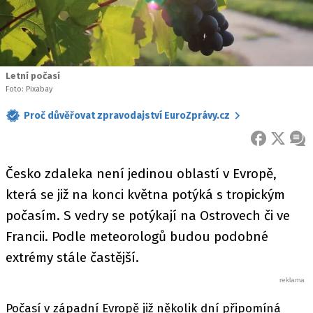
Letní počasí
Foto: Pixabay
Proč důvěřovat zpravodajství EuroZprávy.cz
FACEBOOK
X
ZPR
Česko zdaleka není jedinou oblastí v Evropě,
která se již na konci května potýká s tropickým
počasím. S vedry se potýkají na Ostrovech či ve
Francii. Podle meteorologů budou podobné
extrémy stále častější.
Počasí v západní Evropě již několik dní připomíná