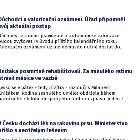
a televizní akademie.
Důchodci a valorizační oznámení. Úřad připomněl
svůj aktuální postup
Důchody se v rámci pravidelné a automatické valorizace
budou zvyšovat i v úvodu příštího kalendářního roku.
Valorizační oznámení už ale nemusíte nutně dostat do
schránky. Pokud ho člověk chce mít na papíře, může si o něj
požádat.
Knížáka posmrtně rehabilitovali. Za minulého režimu
strávil měsíce ve vazbě
Česko se v pátek - tedy již zítra - rozloučí s Milanem
Knížákem. Rodina zesnulého umělce obdržela během
náročného období alespoň jednu dobrou zprávu. Jeden z
pražských obvodních soudů Knížáka definitivně rehabilitoval
za vazební stíhání v dobách komunistického režimu.
V Česku dochází lék na rakovinu prsu. Ministerstvo
přišlo s neotřelým řešením
Česko řeší vážný problém s nedostatkem léku, který berou