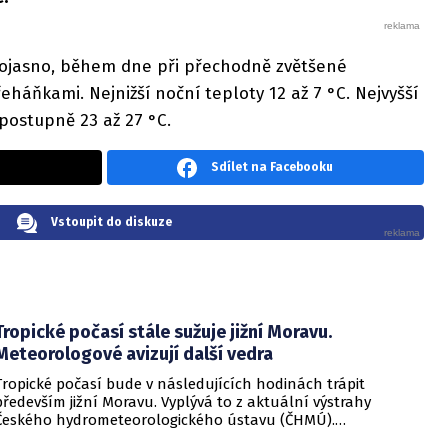
lojasno, během dne při přechodně zvětšené
eháňkami. Nejnižší noční teploty 12 až 7 °C. Nejvyšší
 postupně 23 až 27 °C.
Sdílet na Facebooku
Vstoupit do diskuze
Tropické počasí stále sužuje jižní Moravu.
Meteorologové avizují další vedra
Tropické počasí bude v následujících hodinách trápit
především jižní Moravu. Vyplývá to z aktuální výstrahy
Českého hydrometeorologického ústavu (ČHMÚ).
Meteorologové zároveň avizují, že již o víkendu by se horké