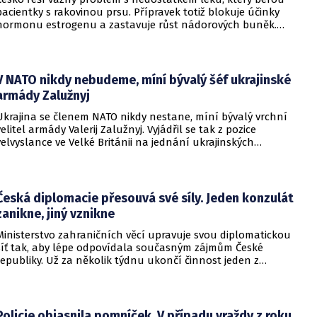
pacientky s rakovinou prsu. Přípravek totiž blokuje účinky
hormonu estrogenu a zastavuje růst nádorových buněk.
Pomoci má zvláštní léčebný program, který připravilo
ministerstvo zdravotnictví.
V NATO nikdy nebudeme, míní bývalý šéf ukrajinské
armády Zalužnyj
Ukrajina se členem NATO nikdy nestane, míní bývalý vrchní
velitel armády Valerij Zalužnyj. Vyjádřil se tak z pozice
velvyslance ve Velké Británii na jednání ukrajinských
diplomatů v Kyjevě. Představitele své země nabádal k tomu,
aby se snažila uzavřít jiné aliance.
Česká diplomacie přesouvá své síly. Jeden konzulát
zanikne, jiný vznikne
Ministerstvo zahraničních věcí upravuje svou diplomatickou
síť tak, aby lépe odpovídala současným zájmům České
republiky. Už za několik týdnu ukončí činnost jeden z
konzulátů, jiný ji naopak zahájí. Ministerstvo o tom
informovalo na webu.
Policie objasnila pomníček. V případu vraždy z roku