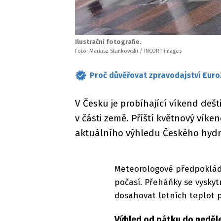
Ilustrační fotografie.
Foto: Mariusz Stankowski / INCORP images
Proč důvěřovat zpravodajství Euro
V Česku je probíhající víkend deš
v části země. Příští květnový víken
aktuálního výhledu Českého hyd
Meteorologové předpokláda
počasí. Přeháňky se vysky
dosahovat letních teplot p
Výhled od pátku do neděle