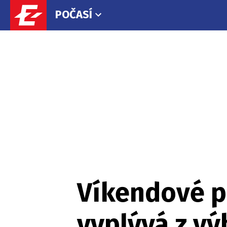
POČASÍ
Víkendové po
vyplývá z vý