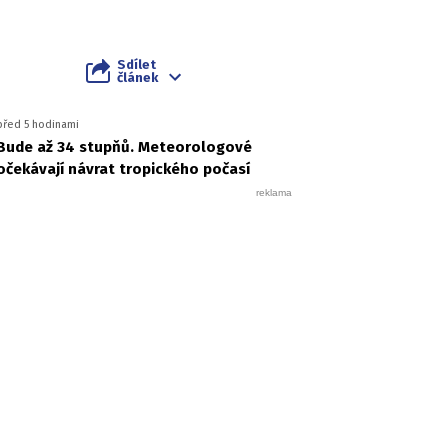
Sdílet
článek
před 5 hodinami
Bude až 34 stupňů. Meteorologové
očekávají návrat tropického počasí