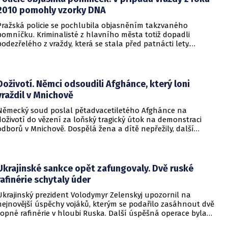
2010 pomohly vzorky DNA
Pražská policie se pochlubila objasněním takzvaného
pomníčku. Kriminalisté z hlavního města totiž dopadli
podezřelého z vraždy, která se stala před patnácti lety.
Zásadní roli sehrály stopy DNA. Pro muže si došla zásahová
jednotka.
Doživotí. Němci odsoudili Afghánce, který loni
vraždil v Mnichově
Německý soud poslal pětadvacetiletého Afghánce na
doživotí do vězení za loňský tragický útok na demonstraci
odborů v Mnichově. Dospělá žena a dítě nepřežily, další
desítky lidí utrpěli zranění. O soudním rozhodnutí
informovala DW.
Ukrajinské sankce opět zafungovaly. Dvě ruské
rafinérie schytaly úder
Ukrajinský prezident Volodymyr Zelenskyj upozornil na
nejnovější úspěchy vojáků, kterým se podařilo zasáhnout dvě
ropné rafinérie v hloubi Ruska. Další úspěšná operace byla
provedena v Černém moři.