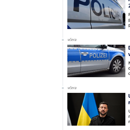
včera
včera