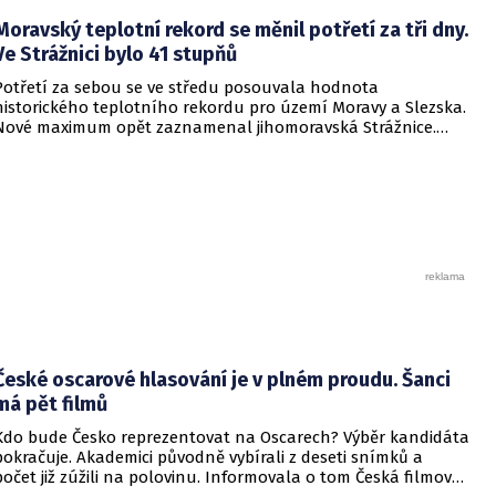
počasí mělo vrátit i na další místa v republice.
Moravský teplotní rekord se měnil potřetí za tři dny.
Ve Strážnici bylo 41 stupňů
Potřetí za sebou se ve středu posouvala hodnota
historického teplotního rekordu pro území Moravy a Slezska.
Nové maximum opět zaznamenal jihomoravská Strážnice.
Vyvrcholila tak nynější vlna veder, v dalších dnech se
ochladí.
České oscarové hlasování je v plném proudu. Šanci
má pět filmů
Kdo bude Česko reprezentovat na Oscarech? Výběr kandidáta
pokračuje. Akademici původně vybírali z deseti snímků a
počet již zúžili na polovinu. Informovala o tom Česká filmová