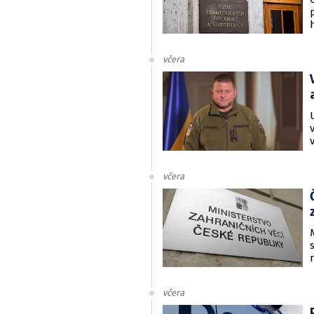
včera
včera
včera