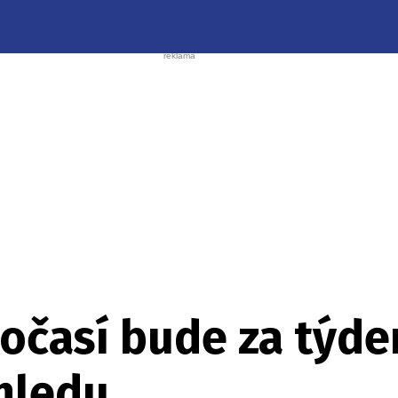
časí bude za týden
hledu