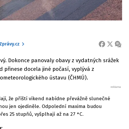
Zprávy.cz
FACEBOOK
X
ZPRÁ
tivý. Dokonce panovaly obavy z vydatných srážek
d přinese docela jiné počasí, vyplývá z
rometeorologického ústavu (ČHMÚ).
jí, že příští víkend nabídne převážně slunečné
tnou jen ojediněle. Odpolední maxima budou
řes 25 stupňů, vyšplhají až na 27 °C.
: