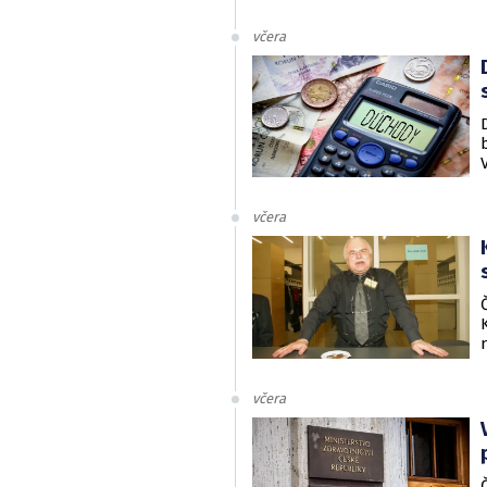
včera
včera
včera