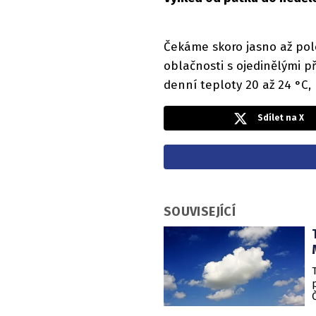
Čekáme skoro jasno až po
oblačnosti s ojedinělými př
denní teploty 20 až 24 °C,
Sdílet na X
SOUVISEJÍCÍ