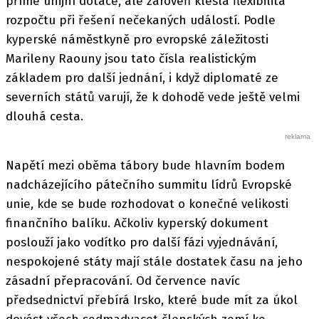
přímé unijní dotace, ale zároveň klesla flexibilita
rozpočtu při řešení nečekaných událostí. Podle
kyperské náměstkyně pro evropské záležitosti
Marileny Raouny jsou tato čísla realistickým
základem pro další jednání, i když diplomaté ze
severních států varují, že k dohodě vede ještě velmi
dlouhá cesta.
Napětí mezi oběma tábory bude hlavním bodem
nadcházejícího pátečního summitu lídrů Evropské
unie, kde se bude rozhodovat o konečné velikosti
finančního balíku. Ačkoliv kyperský dokument
poslouží jako vodítko pro další fázi vyjednávání,
nespokojené státy mají stále dostatek času na jeho
zásadní přepracování. Od července navíc
předsednictví přebírá Irsko, které bude mít za úkol