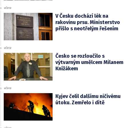
včera
V Česku dochází lék na
rakovinu prsu. Ministerstvo
přišlo s neotřelým řešením
včera
Česko se rozloučilo s
výtvarným umělcem Milanem
Knížákem
včera
Kyjev čelil dalšímu ničivému
útoku. Zemřelo i dítě