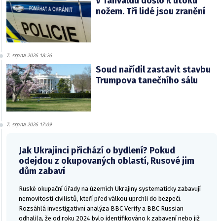
V Tanvaldu došlo k útoku
nožem. Tři lidé jsou zranění
7. srpna 2026 18:26
Soud nařídil zastavit stavbu
Trumpova tanečního sálu
7. srpna 2026 17:09
Jak Ukrajinci přichází o bydlení? Pokud
odejdou z okupovaných oblastí, Rusové jim
dům zabaví
Ruské okupační úřady na územích Ukrajiny systematicky zabavují
nemovitosti civilistů, kteří před válkou uprchli do bezpečí.
Rozsáhlá investigativní analýza BBC Verify a BBC Russian
odhalila, že od roku 2024 bylo identifikováno k zabavení nebo již