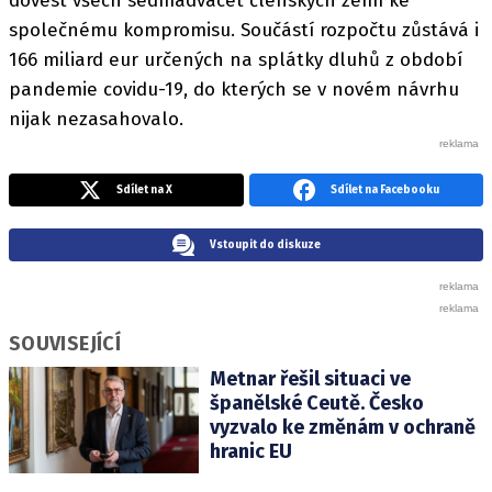
dovést všech sedmadvacet členských zemí ke
společnému kompromisu. Součástí rozpočtu zůstává i
166 miliard eur určených na splátky dluhů z období
pandemie covidu-19, do kterých se v novém návrhu
nijak nezasahovalo.
Sdílet na X
Sdílet na Facebooku
Vstoupit do diskuze
SOUVISEJÍCÍ
Metnar řešil situaci ve
španělské Ceutě. Česko
vyzvalo ke změnám v ochraně
hranic EU