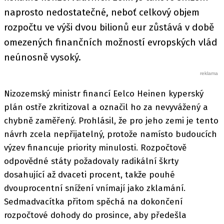
naprosto nedostatečné, neboť celkový objem
rozpočtu ve výši dvou bilionů eur zůstává v době
omezených finančních možností evropských vlád
neúnosně vysoký.
Nizozemský ministr financí Eelco Heinen kyperský
plán ostře zkritizoval a označil ho za nevyvážený a
chybně zaměřený. Prohlásil, že pro jeho zemi je tento
návrh zcela nepřijatelný, protože namísto budoucích
výzev financuje priority minulosti. Rozpočtově
odpovědné státy požadovaly radikální škrty
dosahující až dvaceti procent, takže pouhé
dvouprocentní snížení vnímají jako zklamání.
Sedmadvacítka přitom spěchá na dokončení
rozpočtové dohody do prosince, aby předešla