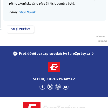
přímo zkonfiskováno přes 34 tisíc domů a bytů.
Zdroj:
Libor Novák
DALŠÍ ZPRÁVY
Proč důvěřovat zpravodajství EuroZprávy.cz
SLEDUJ EUROZPRÁVY.CZ
Přejít
Přejít
Přejít
Přejít
na
na
na
na
Facebook
Twitter
Instagram
YouTube
EuroZprávy.cz