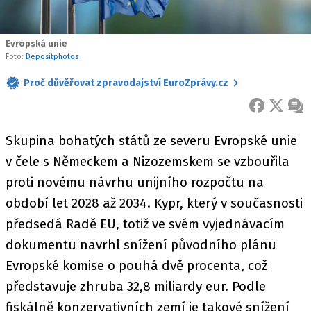
Evropská unie
Foto:
Depositphotos
Proč důvěřovat zpravodajství EuroZprávy.cz
FACEBOOK
X
ZPR
Skupina bohatých států ze severu Evropské unie
v čele s Německem a Nizozemskem se vzbouřila
proti novému návrhu unijního rozpočtu na
období let 2028 až 2034. Kypr, který v současnosti
předsedá Radě EU, totiž ve svém vyjednávacím
dokumentu navrhl snížení původního plánu
Evropské komise o pouhá dvě procenta, což
představuje zhruba 32,8 miliardy eur. Podle
fiskálně konzervativních zemí je takové snížení