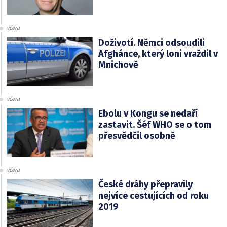
včera
Doživotí. Němci odsoudili
Afghánce, který loni vraždil v
Mnichově
včera
Ebolu v Kongu se nedaří
zastavit. Šéf WHO se o tom
přesvědčil osobně
včera
České dráhy přepravily
nejvíce cestujících od roku
2019