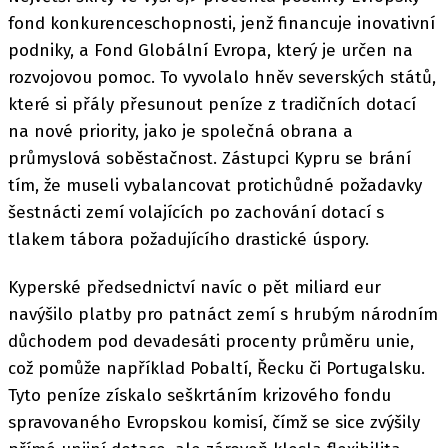
fond konkurenceschopnosti, jenž financuje inovativní
podniky, a Fond Globální Evropa, který je určen na
rozvojovou pomoc. To vyvolalo hněv severských států,
které si přály přesunout peníze z tradičních dotací
na nové priority, jako je společná obrana a
průmyslová soběstačnost. Zástupci Kypru se brání
tím, že museli vybalancovat protichůdné požadavky
šestnácti zemí volajících po zachování dotací s
tlakem tábora požadujícího drastické úspory.
Kyperské předsednictví navíc o pět miliard eur
navýšilo platby pro patnáct zemí s hrubým národním
důchodem pod devadesáti procenty průměru unie,
což pomůže například Pobaltí, Řecku či Portugalsku.
Tyto peníze získalo seškrtáním krizového fondu
spravovaného Evropskou komisí, čímž se sice zvýšily