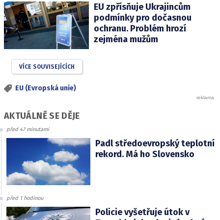
EU zpřísňuje Ukrajincům
podmínky pro dočasnou
ochranu. Problém hrozí
zejména mužům
VÍCE SOUVISEJÍCÍCH
EU (Evropská unie)
AKTUÁLNĚ SE DĚJE
před 47 minutami
Padl středoevropský teplotní
rekord. Má ho Slovensko
před 1 hodinou
Policie vyšetřuje útok v