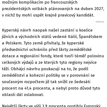
možným komplikacím po francouzských
prezidentských volbách plánovaných na duben 2027,
v nichž by mohl uspět krajně pravicový kandidát.
Kyperský návrh naopak našel zastání u koalice
jižních a východních států vedené Itálií, Španělskem
a Polskem. Tyto země přivítaly, že kyperské
předsednictví uchránilo před škrty zemědělské
dotace a regionální fondy, které tvoří téměř polovinu
celkových výdajů a ze kterých tyto regiony nejvíce
těží. Obhájci návrhu poukazují na to, že podíl
zemědělství a kohezní politiky se v porovnání se
současným rozpočtem již tak snížil ze šedesáti
procent na 41,4 procenta, a nebyl proto důvod tyto
oblasti dál oslabovat.
Největší škrty ve výši 3,9 procenta postihly Evropský