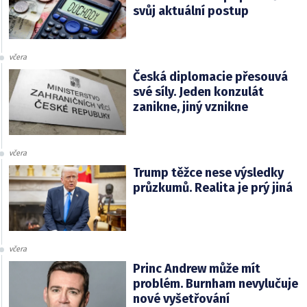
svůj aktuální postup
včera
Česká diplomacie přesouvá
své síly. Jeden konzulát
zanikne, jiný vznikne
včera
Trump těžce nese výsledky
průzkumů. Realita je prý jiná
včera
Princ Andrew může mít
problém. Burnham nevylučuje
nové vyšetřování