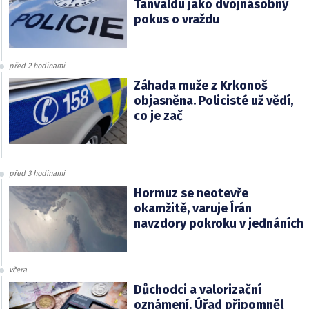
Tanvaldu jako dvojnásobný
pokus o vraždu
před 2 hodinami
Záhada muže z Krkonoš
objasněna. Policisté už vědí,
co je zač
před 3 hodinami
Hormuz se neotevře
okamžitě, varuje Írán
navzdory pokroku v jednáních
včera
Důchodci a valorizační
oznámení. Úřad připomněl