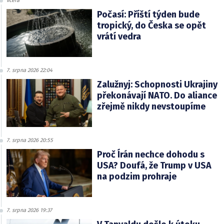
včera
Počasí: Příští týden bude
tropický, do Česka se opět
vrátí vedra
7. srpna 2026 22:04
Zalužnyj: Schopnosti Ukrajiny
překonávají NATO. Do aliance
zřejmě nikdy nevstoupíme
7. srpna 2026 20:55
Proč Írán nechce dohodu s
USA? Doufá, že Trump v USA
na podzim prohraje
7. srpna 2026 19:37